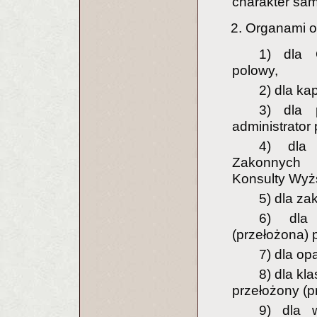
charakter sam
2. Organami o
1) dla 
polowy,
2) dla ka
3) dla 
administrator p
4) dla 
Zakonnych 
Konsulty Wyż
5) dla z
6) dla 
(przełożona) p
7) dla op
8) dla k
przełożony (p
9) dla 