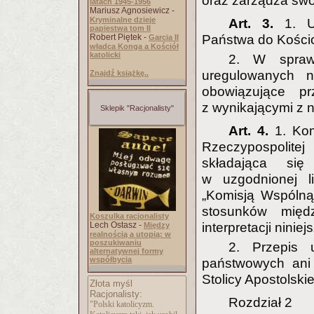
oraz zarządza swo
latach 1945-1956
Mariusz Agnosiewicz -
Kryminalne dzieje
Art. 3.
1. U
papiestwa tom II
Robert Piętek -
Państwa do Kościo
Garcia II
władca Konga a Kościół
katolicki
2. W spraw
uregulowanych n
Znajdź książkę..
obowiązujące p
z wynikającymi z n
Sklepik "Racjonalisty"
Art. 4.
1. Kom
Rzeczypospolitej
składająca się
w uzgodnionej l
„Komisją Wspólną
stosunków międ
Koszulka racjonalisty
Lech Ostasz -
interpretacji ninie
Między
realnością a utopią: w
poszukiwaniu
2. Przepis 
alternatywnej formy
współbycia
państwowych ani 
Stolicy Apostolskie
Złota myśl
Racjonalisty:
Rozdział 2
"Polski katolicyzm.