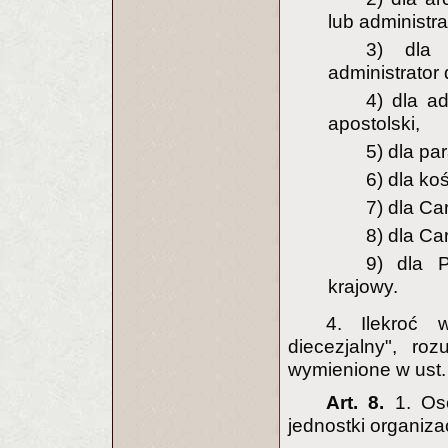
lub administra
3) dla 
administrator 
4) dla ad
apostolski,
5) dla par
6) dla ko
7) dla Ca
8) dla Car
9) dla P
krajowy.
4. Ilekroć 
diecezjalny", r
wymienione w ust. 
Art. 8.
1. Os
jednostki organiza