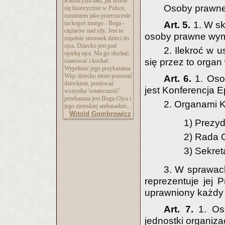
Katolicyzm taki, jak urobił
Osoby prawne 
się historycznie w Polsce,
rozumiem jako przerzucenie
na kogoś innego - Boga -
Art. 5.
1. W sk
ciężarów nad siły. Jest to
osoby prawne wymi
zupełnie stosunek dzieci do
ojca. Dziecko jest pod
2. Ilekroć w 
opieką ojca. Ma go słuchać,
się przez to organ
szanować i kochać.
Wypełniać jego przykazania.
Więc dziecko może pozostać
Art. 6.
1. Oso
dzieckiem, ponieważ
jest Konferencja E
wszystka 'ostateczność'
przekazana jest Bogu-Ojcu i
2. Organami K
jego ziemskiej ambasadzie,..
Witold Gombrowicz
1) Prezyd
2) Rada G
3) Sekret
3. W sprawac
reprezentuje jej 
uprawniony każdy 
Art. 7.
1. Os
jednostki organiza