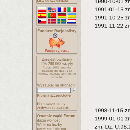
1990-10-01 zm
Listy od czytelników
1991-01-15 zm
1991-10-25 zm
1991-11-22 zm
Fundusz Racjonalisty
Wesprzyj nas..
Zarejestrowaliśmy
295.298.963
wizyty
Ponad 1062 autorów
napisało
dla nas 7343
tekstów.
Zajęłyby one 28930
stron A4
Wyszukaj na stronach:
Kryteria szczegółowe
Najnowsze strony..
Archiwum streszczeń..
1998-11-15 zm
Ostatnie wątki Forum
:
1999-01-01 z
iluzja wolności
Wzór na liczby
zm. Dz. U.98.
parzyste i nie par..