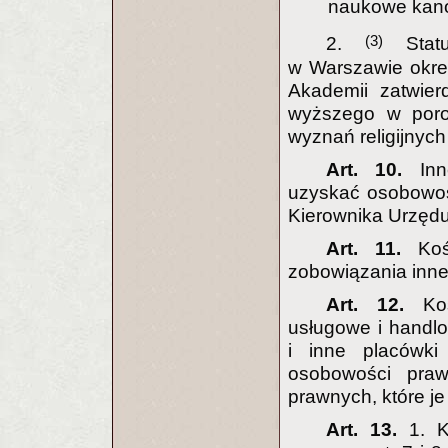
naukowe kano
(3)
2.
Status
w Warszawie okreś
Akademii zatwier
wyższego w poro
wyznań religijnych
Art. 10.
In
uzyskać osobowoś
Kierownika Urzęd
Art. 11.
Ko
zobowiązania inne
Art. 12.
Ko
usługowe i handlo
i inne placówki
osobowości praw
prawnych, które je
Art. 13.
1. K