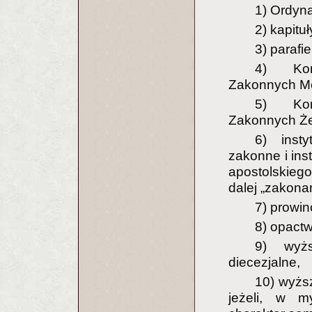
1) Ordyna
2) kapituł
3) parafi
4) Kon
Zakonnych Mę
5) Kon
Zakonnych Że
6) insty
zakonne i ins
apostolskiego
dalej „zakona
7) prowin
8) opactw
9) wyż
diecezjalne,
10) wyżs
jeżeli, w m