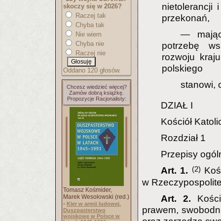
nietolerancji
skoczy się w 2026?
Raczej tak
przekonań,
Chyba tak
— mając
Nie wiem
Chyba nie
potrzebę wsp
Raczej nie
rozwoju kraj
polskiego
Oddano 120 głosów.
stanowi, 
Chcesz wiedzieć więcej?
Zamów dobrą książkę.
Propozycje Racjonalisty:
DZIAŁ I
Kościół Katoli
Rozdział 1
Przepisy ogól
(2)
Art. 1.
Koś
w Rzeczypospolite
Tomasz Kośmider,
Marek Wesołowski (red.)
Art. 2.
Kośc
-
Kler w armii ludowej.
prawem, swobodni
Duszpasterstwo
wojskowe w Polsce w