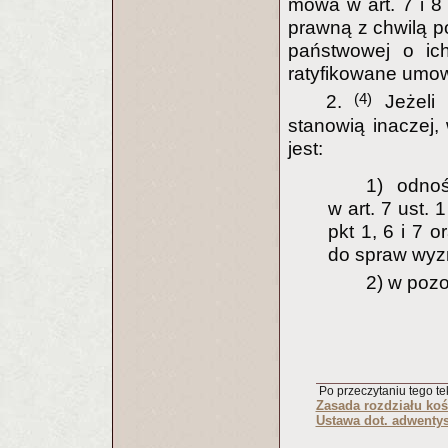
mowa w art. 7 i 8
prawną z chwilą p
państwowej o ich
ratyfikowane umow
(4)
2.
Jeżeli 
stanowią inaczej,
jest:
1) odno
w art. 7 ust. 1
pkt 1, 6 i 7 o
do spraw wyzn
2) w poz
Po przeczytaniu tego tek
Zasada rozdziału koś
Ustawa dot. adwentys