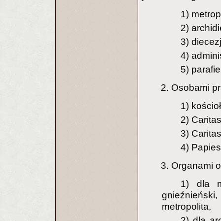
1) metrop
2) archid
3) diecez
4) admini
5) parafie
2. Osobami pr
1) kościoł
2) Carita
3) Caritas
4) Papies
3. Organami o
1) dla m
gnieźnieński,
metropolita,
2) dla ar