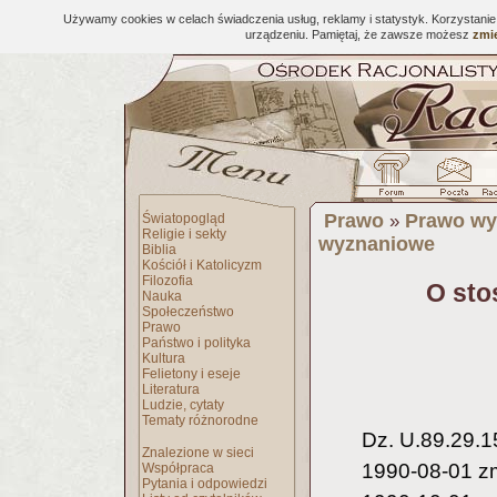
Używamy cookies w celach świadczenia usług, reklamy i statystyk. Korzystani
urządzeniu. Pamiętaj, że zawsze możesz
zmie
Prawo
Prawo wy
Światopogląd
»
Religie i sekty
wyznaniowe
Biblia
Kościół i Katolicyzm
Filozofia
O sto
Nauka
Społeczeństwo
Prawo
Państwo i polityka
Kultura
Felietony i eseje
Literatura
Ludzie, cytaty
Tematy różnorodne
Dz. U.89.29.1
Znalezione w sieci
1990-08-01 zm
Współpraca
Pytania i odpowiedzi