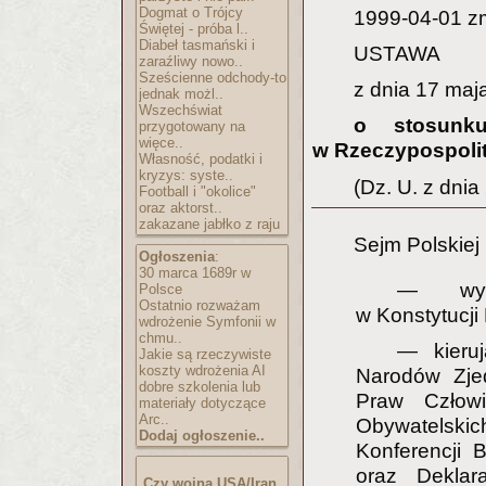
Dogmat o Trójcy
1999-04-01 z
Świętej - próba l..
Diabeł tasmański i
USTAWA
zaraźliwy nowo..
Sześcienne odchody-to
z dnia 17 maja
jednak możl..
Wszechświat
o stosunku
przygotowany na
więce..
w Rzeczypospolit
Własność, podatki i
kryzys: syste..
(Dz. U. z dnia
Football i "okolice"
oraz aktorst..
zakazane jabłko z raju
Sejm Polskiej
Ogłoszenia
:
30 marca 1689r w
— wype
Polsce
Ostatnio rozważam
w Konstytucji
wdrożenie Symfonii w
chmu..
— kieru
Jakie są rzeczywiste
koszty wdrożenia AI
Narodów Zje
dobre szkolenia lub
Praw Człow
materiały dotyczące
Arc..
Obywatelski
Dodaj ogłoszenie..
Konferencji 
oraz Deklar
Czy wojna USA/Iran