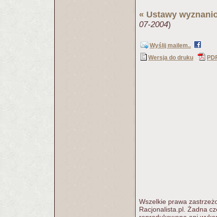
«
Ustawy wyznani
07-2004
)
Wyślij mailem..
Wersja do druku
PD
Wszelkie prawa zastrzeżo
Racjonalista.pl. Żadna c