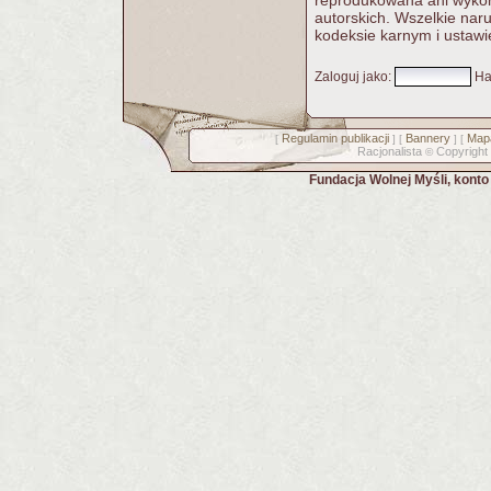
reprodukowana ani wykorz
autorskich. Wszelkie nar
kodeksie karnym i ustawi
Zaloguj jako
:
Ha
Regulamin publikacji
Bannery
Mapa
[
] [
] [
Racjonalista
Copyright
©
Fundacja Wolnej Myśli, kont