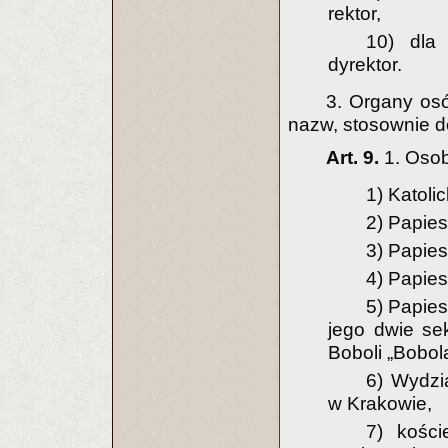
rektor,
10) dla
dyrektor.
3. Organy os
nazw, stosownie do
Art. 9.
1. Oso
1) Katoli
2) Papie
3) Papies
4) Papies
5) Papie
jego dwie sek
Boboli „Bobo
6) Wydzi
w Krakowie,
7) kości