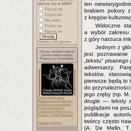
ten niewiarygodn
skoczy się w 2026?
Raczej tak
brakiem pokory ze
Chyba tak
z kręgów kulturowy
Nie wiem
Widoczne sta
Chyba nie
Raczej nie
a wybór zakresu 
z góry narzuca inte
Oddano 120 głosów.
Jednym z głó
Chcesz wiedzieć więcej?
jest poznawanie 
Zamów dobrą książkę.
Propozycje Racjonalisty:
„tekstu" pisanego 
adwersarzy. Par
tekstów, stanow
pierwsze będą to 
do przynależnośc
jego zręby (np. M.
Czuję dotyk Jego
drugie — teksty a
Makaronowych Macek -
emblemat pastafarian
poglądami na poszc
Kubek wyznawcy
Latającego Potwora S.:
publikacje autor
Kubek z rybką Darwina
twórcy często naw
Znajdź książkę..
(A. De Mello, T.