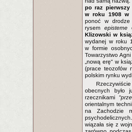
nad samą nazwą. 
po raz pierwszy
w roku 1908 w
ponoć w drodze 
rysem
episteme
Klizowski w ksią
wydanej w roku 1
w formie osobny
Towarzystwo Agni 
„nową erę" w ksi
(prace teozofów 
polskim rynku wy
Rzeczywiście
obecnych było ju
rzecznikami
"prz
orientalnym techn
na Zachodzie m
psychodelicznych. 
wiązała się z wo
zarówno podczas I