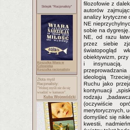
filozofowie z dale
Sklepik "Racjonalisty"
autorów zajmują
analizy krytyczne 
NE nieprzychylnyc
sobie na dygresję
NE, od razu łatw
przez siebie zj
światopogląd w
obiektywizm, przy 
Koszulka Wiara w
i insynuacją. 
Człowieka
przeprowadzania 
Koszulka racjonalisty
ideologią Trzeci
Złota myśl
Ruchu jako przeja
Racjonalisty:
"Wolnej myśli nie da się
kontynuacji „spi
wsadzić w kamasze".
rodzaju „badawc
Kuba Wojewódzki
(oczywiście op
merytorycznych, u
domyśleć się nikłe
kwestii, nadmień