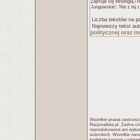
Zajmuje się etnologią i 
Jungowskie'; 'Nie z tej z
Liczba tekstów na po
Najnowszy tekst aut
politycznej oraz 
Wszelkie prawa zastrzeżo
Racjonalista.pl. Żadna c
reprodukowana ani wykorz
autorskich. Wszelkie nar
kodeksie karnym i ustawi