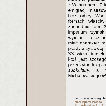
z Wietnamem. Z ko
emigracji mistrz
hipisi odkryli Ws
formach właściw
zachodniej (por. G
imperium rzymski
wymiar — otóż po
mieć charakter m
praktyki życiowej 
XX wieku intelek
ktoś jest szczeg
przeczytać książk
subkultury
, a mo
Michalewskiego
M
Po przeczytaniu tego tek
New Age w Polsce
Filozofia New Age? -