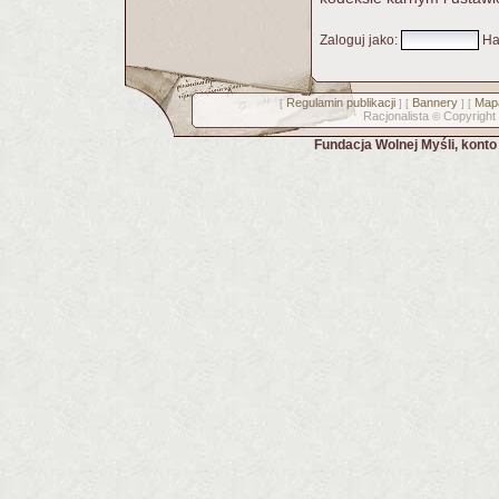
Zaloguj jako
:
Ha
Regulamin publikacji
Bannery
Mapa
[
] [
] [
Racjonalista
Copyright
©
Fundacja Wolnej Myśli, kont