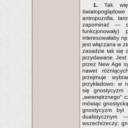
1.
Tak więc
światopoglądow
antropozofia, ta
zapominać — sw
funkcjonowały
interesowałaby np. k
jest włączana w za
zasadzie tak się 
przydawane. Jest
przez New Age sy
nawet różniący
przejmuje wybra
przykładowo: w r
się gnostycyzm —
„wewnętrznego" cz
mówiąc gnostycką 
gnostycyzm był 
dualistycznym
wszechrzeczy; g