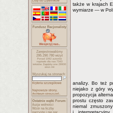
Listy od czytelników
także w krajach 
wymiarze — w Pol
Fundusz Racjonalisty
Wesprzyj nas..
Zarejestrowaliśmy
295.290.780
wizyt
Ponad 1062 autorów
napisało
dla nas 7343
tekstów.
Zajęłyby one 28930
stron A4
Wyszukaj na stronach:
analizy. Bo też 
Kryteria szczegółowe
niejako z góry w
Najnowsze strony..
Archiwum streszczeń..
propozycja alterna
prostu często za
Ostatnie wątki Forum
:
iluzja wolności
niemal zmuszony 
Wzór na liczby
i interpretacyj
parzyste i nie par..