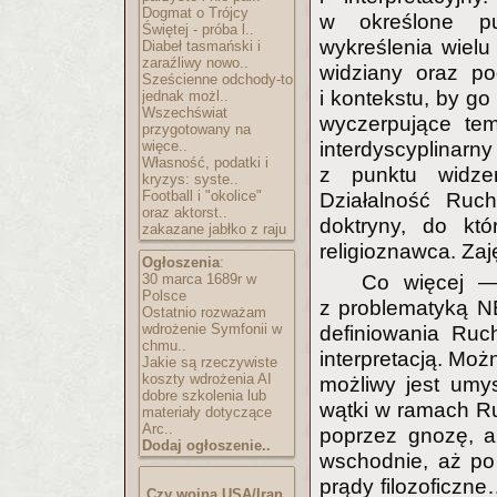
Dogmat o Trójcy
w określone pu
Świętej - próba l..
wykreślenia wielu
Diabeł tasmański i
zaraźliwy nowo..
widziany oraz p
Sześcienne odchody-to
i kontekstu, by g
jednak możl..
Wszechświat
wyczerpujące tem
przygotowany na
więce..
interdyscyplinarny
Własność, podatki i
z punktu widzen
kryzys: syste..
Football i "okolice"
Działalność Ruch
oraz aktorst..
doktryny, do kt
zakazane jabłko z raju
religioznawca. Zaję
Ogłoszenia
:
30 marca 1689r w
Co więcej —
Polsce
z problematyką NE
Ostatnio rozważam
wdrożenie Symfonii w
definiowania Ruc
chmu..
interpretacją. Moż
Jakie są rzeczywiste
koszty wdrożenia AI
możliwy jest umy
dobre szkolenia lub
wątki w ramach Ruc
materiały dotyczące
Arc..
poprzez gnozę, al
Dodaj ogłoszenie..
wschodnie, aż po
prądy filozoficzn
Czy wojna USA/Iran