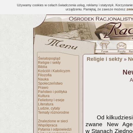
Używamy cookies w celach świadczenia usług, reklamy i statystyk. Korzystani
urządzeniu. Pamiętaj, że zawsze możesz
zmie
Religie i sekty
N
Światopogląd
»
Religie i sekty
Biblia
New
Kościół i Katolicyzm
Filozofia
Nauka
A
Społeczeństwo
Prawo
Państwo i polityka
Kultura
Felietony i eseje
Literatura
Ludzie, cytaty
Tematy różnorodne
Od kilkudzies
Znalezione w sieci
zwane New Age M
Współpraca
Pytania i odpowiedzi
w Stanach Zjednoc