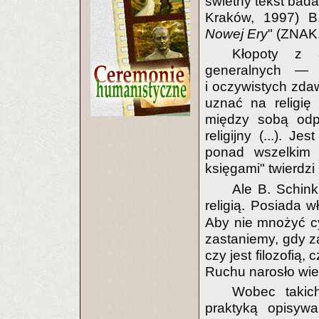
świetny tekst bada
Kraków, 1997) B.
Nowej Ery
" (ZNAK,
Kłopoty z 
generalnych —
i oczywistych zda
uznać na religię
między sobą odpo
religijny (...). J
ponad wszelkim 
księgami" twierdz
Ale B. Schin
religią. Posiada w
Aby nie mnożyć c
zastaniemy, gdy za
czy jest filozofią
Ruchu narosło wie
Wobec takic
praktyką opisyw