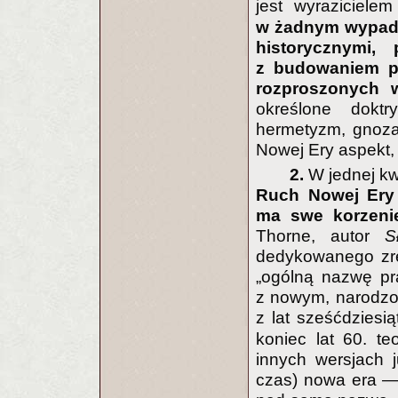
jest wyraziciele
w żadnym wypadk
historycznymi,
z budowaniem pe
rozproszonych w
określone dokt
hermetyzm, gnoza,
Nowej Ery aspekt,
2.
W jednej k
Ruch Nowej Ery 
ma swe korzenie
Thorne, autor
S
dedykowanego zre
„ogólną nazwę pr
z nowym, narodzon
z lat sześćdziesi
koniec lat 60. te
innych wersjach j
czas) nowa era —