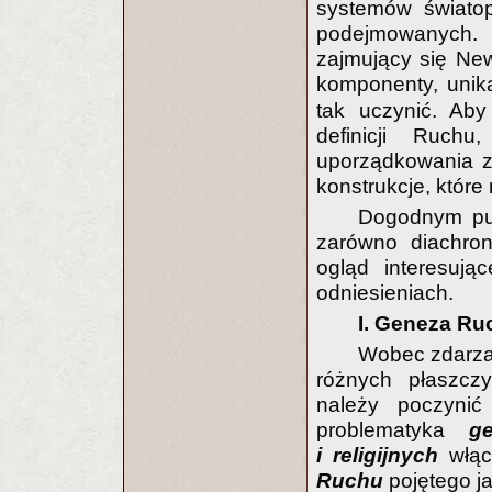
systemów świato
podejmowanych. 
zajmujący się Ne
komponenty, unika
tak uczynić. Aby
definicji Ruch
uporządkowania z
konstrukcje, które
Dogodnym pun
zarówno diachron
ogląd interesują
odniesieniach.
I. Geneza Ru
Wobec zdarza
różnych płaszcz
należy poczyni
problematyka
g
i religijnych
włąc
Ruchu
pojętego j