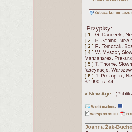
Zobacz komentarze (
Przypisy:
[ 1 ]
G. Danneels, Ne
[ 2 ]
B. Schink, New A
[ 3 ]
R. Tomczak, Bez
[ 4 ]
W. Myszor, Słow
Manzanares, Prekurs
[ 5 ]
T. Thorne, Słown
fascynacje, Warszaw
[ 6 ]
J. Prokopiuk, Ne
3/1990, s. 44
«
New Age
(Publik
Wyślij mailem..
Wersja do druku
PD
Joanna Żak-Bucho