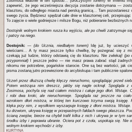
Zosimosa właśnie w ten sposób…
(uroczystym tonem)
W imieniu Imp
zapewnić, że jego wcześniejsza decyzja zostanie dotrzymana — zosta
klasztoru, do odległego miasta nad perską granicą… Tam pozostaniesz
swego życia. Będziesz spędzał całe dnie w klasztornej celi, przepisują
To zajęcie o wiele godniejsze i milsze Bogu, niż pobieranie bezbożnych 
Dostojnik wolnym krokiem rusza ku wyjściu, ale po chwili zatrzymuje s
i patrzy na niego.
Dostojnik:
—
(do Ucznia, niedbałym tonem)
Idę już, by ucieszyć 
wieściami… A ty masz jeszcze tylko chwilkę, by pożegnać się z m
czekają już ludzie, którzy odstawią cię do klasztoru. Nie zwlekaj!
(po 
przypomniał)
I jeszcze jedno — nie masz prawa zabrać stąd żadnych
nikomu nie potrzebne, pogańskie starocie. One są bez wartości, jak c
pisma zostaną jutro przewiezione do arcybiskupa i tam publicznie spalon
Uczeń przez dłuższą chwilę klęczy nieruchomo, spoglądając przed sieb
Potem wstrząsa nim dreszcz, jakby się nagle ocknął. Spogląda z 
Zosimosa, pochyla się nad ciałem mistrza i całuje jego dłoń. Wstaje. 
i robi dwa kroki, ale nieruchomieje. Spogląda raz jeszcze na ciał
wzrokiem dłoń mistrza, w której ten kurczowo trzyma swoją księgę. 
klęka przy nim, z wysiłkiem wyszarpuje księgę z dłoni mistrza. Wstaje.
ku drzwiom, ukrywa księgę w przepastnych fałdach swego płaszcza. Po
ścianą zwojów, bierze na chybił trafił kilka z nich i ukrywa je w tym 
środku izby i poprawia ubranie. Ociera pot z czoła, uspokaja się. Nie o
wolnym krokiem wychodzi z izby.
KURTYNA