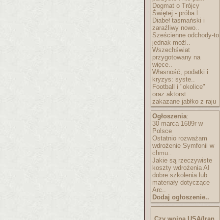
Dogmat o Trójcy
Świętej - próba l..
Diabeł tasmański i
zaraźliwy nowo..
Sześcienne odchody-to
jednak możl..
Wszechświat
przygotowany na
więce..
Własność, podatki i
kryzys: syste..
Football i "okolice"
oraz aktorst..
zakazane jabłko z raju
Ogłoszenia
:
30 marca 1689r w
Polsce
Ostatnio rozważam
wdrożenie Symfonii w
chmu..
Jakie są rzeczywiste
koszty wdrożenia AI
dobre szkolenia lub
materiały dotyczące
Arc..
Dodaj ogłoszenie..
Czy wojna USA/Iran