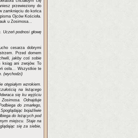
eratora chciałbym cię
niesz przewieziony do
 w zamknięciu do końca
c pisma Ojców Kościoła.
nauk u Zosimosa...
ię. Uczeń podnosi głowę
ucho cesarza dobrymi
istrzem. Przed domem
chwili, jakby coś sobie
 ksiąg ani zwojów. To
ień osła… Wszystkie te
e.
(wychodzi)
ie otępiałym wzrokiem.
czułością na leżącego
Odwraca się ku wyjściu
o Zosimosa. Odnajduje
Podbiega do zmarłego,
 Spoglądając bojaźliwie
dbiega do leżących pod
samym miejscu. Staje na
glądając się za siebie,