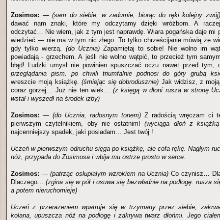
Zosimos:
—
(sam do siebie, w zadumie, biorąc do ręki kolejny zwój
dawać nam znaki, które my odczytamy dzięki wróżbom. A raczej
odczytać… Nie wiem, jak z tym jest naprawdę. Wiara pogańska daje mi p
wiedzieć — nie ma w tym nic złego. To tylko chrześcijanie mówią że wi
gdy tylko wierzą.
(do Ucznia)
Zapamiętaj to sobie! Nie wolno im wąt
powiadają - grzechem. A jeśli nie wolno wątpić, to przecież tym samy
błąd! Ludzki umysł nie powinien spuszczać oczu nawet przed tym
przeglądania pism. po chwili triumfalnie podnosi do góry grubą ksi
wreszcie moją książkę.
(śmiejąc się dobrodusznie)
Jak widzisz, z moją 
coraz gorzej… Już nie ten wiek…
(z księgą w dłoni rusza w stronę U
wstał i wyszedł na środek izby)
Zosimos:
—
(do Ucznia, radosnym tonem)
Z radością wręczam ci tę
pierwszym czytelnikiem, oby nie ostatnim!
(wyciąga dłoń z książką
najcenniejszy spadek, jaki posiadam… Jest twój !
Uczeń w pierwszym odruchu sięga po książkę, ale cofa rękę. Nagłym r
nóż, przypada do Zosimosa i wbija mu ostrze prosto w serce.
Zosimos:
—
(patrząc osłupiałym wzrokiem na Ucznia)
Co czynisz… Dl
Dlaczego…
(zgina się w pół i osuwa się bezwładnie na podłogę. rusza si
a potem nieruchomieje)
Uczeń z przerażeniem wpatruje się w trzymany przez siebie, zakr
kolana, upuszcza nóż na podłogę i zakrywa twarz dłońmi. Jego ciałe