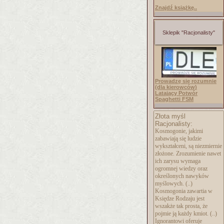
Znajdź książkę..
Sklepik "Racjonalisty"
Prowadzę się rozumnie
(dla kierowców)
Latający Potwór
Spaghetti FSM
Złota myśl
Racjonalisty:
Kosmogonie, jakimi
zabawiają się ludzie
wykształceni, są niezmiernie
złożone. Zrozumienie nawet
ich zarysu wymaga
ogromnej wiedzy oraz
określonych nawyków
myślowych. (..)
Kosmogonia zawartia w
Księdze Rodzaju jest
wszakże tak prosta, że
pojmie ją każdy kmiot. (..)
Ignorantowi oferuje