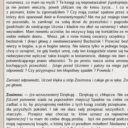
rozumiesz, co mam na myśli ? Te księgi są niepowtarzalne!
(spokojniej
ja nie jestem wieczny, powoli zbliżam się do kresu życia… I co 
z pismami, które tu zgromadziłem ? Czy mają zostać spalone przez s
którzy dziś opanowali dwór w Konstantynopolu? Nie ma już mojego star
mi pozostało, to zamknąć za sobą drzwi do przeszłości i pogrze
(podchodzi do siedzącego Ucznia i kładzie mu dłoń na ramieniu)
I właśn
wezwałem. Mam niewielu uczniów, bo wszyscy boją się kontaktów ze m
siebie niełaski dworu… Wiesz, jak o mnie mówią cesarscy urzędnicy
bezbożnik !
(kręci głową z niedowierzaniem)
Bezbożnik ! Przecież bezb
wierzy w bogów, a ja w bogów wierzę. Nie wierzę tylko w jednego bog
chcę ci oznajmić, że gdy kiedyś umrę, cały ten księgozbiór stanie się t
niebezpiecznie wyliczać takie książki w testamencie, dlatego nie dam
potwierdzającego prawo własności. To po prostu nasza ustna umow
kochających przeszłość...
(staje przed Uczniem i patrzy na niego pyt
odpowiedź ? Czy przyjmujesz ten kłopotliwy spadek ? Powiedz !
Zamiast odpowiedzi, Uczeń klęka u stóp Zosimosa i całuje go w rękę. Z
po głowie.
Zosimos:
—
(ze wzruszeniem)
Dziękuję... Dziękuję ci, chłopcze. Nie 
(Uczeń ponownie siada na poprzednim miejscu)
Spadnie na ciebie ci
zadbać o to, by przynajmniej niektóre z tych ksiąg zostały przepisane
dla przyszłych pokoleń. I tak nie dasz rady przepisać wszystkich, 
starczyło… Przepisz więc chociaż te, które uznasz za najważn
tajemniczo)
I tu mam do ciebie drugą prośbę… byś nie pominął podcza
mojej najnowszej książki, o której tyle ci przedtem mówiłem! Niedawno 