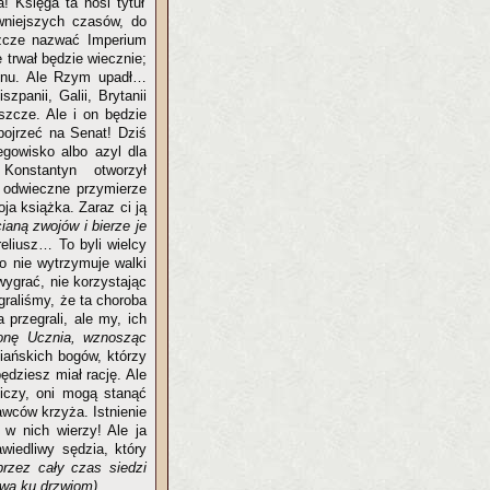
! Księga ta nosi tytuł
wniejszych czasów, do
zcze nazwać Imperium
trwał będzie wiecznie;
gonu. Ale Rzym upadł…
iszpanii, Galii, Brytanii
szcze. Ale i on będzie
pojrzeć na Senat! Dziś
gowisko albo azyl dla
Konstantyn otworzył
 odwieczne przymierze
a książka. Zaraz ci ją
ianą zwojów i bierze je
eliusz… To byli wielcy
bo nie wytrzymuje walki
wygrać, nie korzystając
egraliśmy, że ta choroba
 przegrali, ale my, ich
ronę Ucznia, wznosząc
iańskich bogów, którzy
dziesz miał rację. Ale
liczy, oni mogą stanąć
awców krzyża. Istnienie
 w nich wierzy! Ale ja
wiedliwy sędzia, który
rzez cały czas siedzi
awą ku drzwiom)