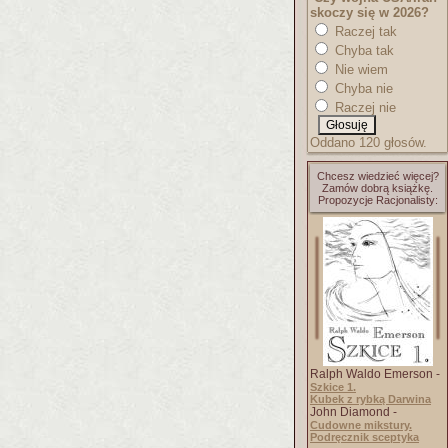
skoczy się w 2026?
Raczej tak
Chyba tak
Nie wiem
Chyba nie
Raczej nie
Oddano 120 głosów.
Chcesz wiedzieć więcej?
Zamów dobrą książkę.
Propozycje Racjonalisty:
Ralph Waldo Emerson -
Szkice 1.
Kubek z rybką Darwina
John Diamond -
Cudowne mikstury.
Podręcznik sceptyka