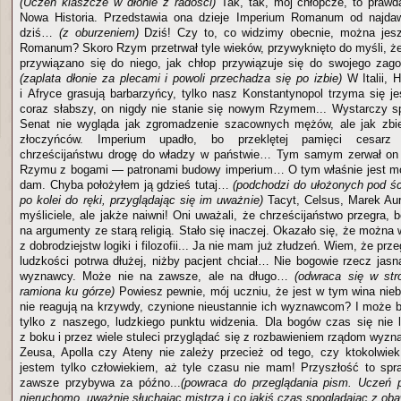
(Uczeń klaszcze w dłonie z radości)
Tak, tak, mój chłopcze, to prawda
Nowa Historia. Przedstawia ona dzieje Imperium Romanum od najda
dziś…
(z oburzeniem)
Dziś! Czy to, co widzimy obecnie, można jes
Romanum? Skoro Rzym przetrwał tyle wieków, przywyknięto do myśli, że 
przywiązano się do niego, jak chłop przywiązuje się do swojego za
(zaplata dłonie za plecami i powoli przechadza się po izbie)
W Italii, H
i Afryce grasują barbarzyńcy, tylko nasz Konstantynopol trzyma się je
coraz słabszy, on nigdy nie stanie się nowym Rzymem... Wystarczy s
Senat nie wygląda jak zgromadzenie szacownych mężów, ale jak zbie
złoczyńców. Imperium upadło, bo przeklętej pamięci cesarz 
chrześcijaństwu drogę do władzy w państwie… Tym samym zerwał on
Rzymu z bogami — patronami budowy imperium… O tym właśnie jest moj
dam. Chyba położyłem ją gdzieś tutaj…
(podchodzi do ułożonych pod śc
po kolei do ręki, przyglądając się im uważnie)
Tacyt, Celsus, Marek Aur
myśliciele, ale jakże naiwni! Oni uważali, że chrześcijaństwo przegra, 
na argumenty ze starą religią. Stało się inaczej. Okazało się, że można 
z dobrodziejstw logiki i filozofii... Ja nie mam już złudzeń. Wiem, że prz
ludzkości potrwa dłużej, niżby pacjent chciał… Nie bogowie rzecz jasna
wyznawcy. Może nie na zawsze, ale na długo…
(odwraca się w st
ramiona ku górze)
Powiesz pewnie, mój uczniu, że jest w tym wina nieb
nie reagują na krzywdy, czynione nieustannie ich wyznawcom? I może bę
tylko z naszego, ludzkiego punktu widzenia. Dla bogów czas się nie 
z boku i przez wiele stuleci przyglądać się z rozbawieniem rządom wyzn
Zeusa, Apolla czy Ateny nie zależy przecież od tego, czy ktokolwiek
jestem tylko człowiekiem, aż tyle czasu nie mam! Przyszłość to spra
zawsze przybywa za późno...
(powraca do przeglądania pism. Uczeń p
nieruchomo, uważnie słuchając mistrza i co jakiś czas spoglądając z ob