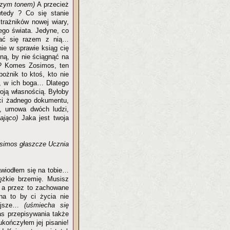
szym tonem)
A przecież
wtedy ? Co się stanie
trażników nowej wiary,
ego świata. Jedyne, co
bać się razem z nią…
ie w sprawie ksiąg cię
ną, by nie ściągnąć na
 ? Komes Zosimos, ten
ożnik to ktoś, kto nie
a, w ich boga… Dlatego
woją własnością. Byłoby
 ci żadnego dokumentu,
a, umowa dwóch ludzi,
ająco)
Jaka jest twoja
osimos głaszcze Ucznia
zawiodłem się na tobie…
ężkie brzemię. Musisz
, a przez to zachowane
na to by ci życia nie
iejsze…
(uśmiecha się
s przepisywania także
ukończyłem jej pisanie!