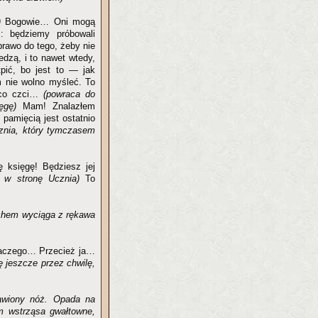
)
Bogowie… Oni mogą
: będziemy próbowali
rawo do tego, żeby nie
edzą, i to nawet wtedy,
pić, bo jest to — jak
m nie wolno myśleć. To
, co czci…
(powraca do
ęgę)
Mam! Znalazłem
pamięcią jest ostatnio
cznia, który tymczasem
 księgę! Będziesz jej
 w stronę Ucznia)
To
uchem wyciąga z rękawa
aczego… Przecież ja…
ę jeszcze przez chwilę,
wawiony nóż. Opada na
m wstrząsa gwałtowne,