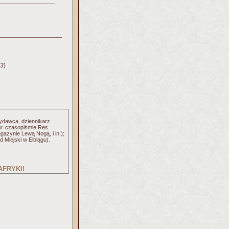
03
)
wydawca, dziennikarz
 w: czasopiśmie Res
azynie Lewą Nogą, i in.);
Miejski w Elblągu).
 AFRYKI!