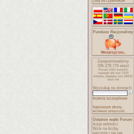
Listy od czytelników
Fundusz Racjonalisty
Wesprzyj nas..
Zarejestrowaliśmy
295.278.775
wizyt
Ponad 1062 autorów
napisało
dla nas 7343
tekstów.
Zajęłyby one 28930
stron A4
Wyszukaj na stronach:
Kryteria szczegółowe
Najnowsze strony..
Archiwum streszczeń..
Ostatnie wątki Forum
:
iluzja wolności
Wzór na liczby
parzyste i nie par..