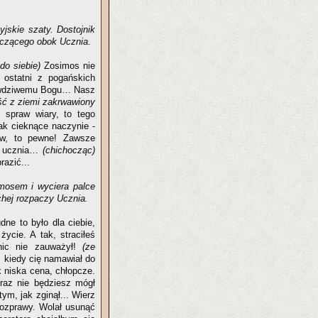
yjskie szaty. Dostojnik
ęczącego obok Ucznia.
do siebie)
Zosimos nie
 ostatni z pogańskich
prawdziwemu Bogu… Nasz
eść z ziemi zakrwawiony
spraw wiary, to tego
ak cieknące naczynie -
ów, to pewne! Zawsze
go ucznia…
(chichocząc)
razić...
mosem i wyciera palce
chej rozpaczy Ucznia.
dne to było dla ciebie,
ycie. A tak, straciłeś
ic nie zauważył!
(ze
 kiedy cię namawiał do
k niska cena, chłopcze.
eraz nie będziesz mógł
ym, jak zginął... Wierz
 rozprawy. Wolał usunąć