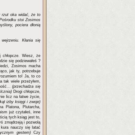
 rzut oka widać, że to
 Pośrodku stoi Zosimos
lony, pociera dłonią
.
ejrzeniu. Kłania się
j chłopcze. Wiesz, że
Gdzie się podziewałeś ?
iedzi, Zosimos macha
co, jak ty, potrzebuje
rozumiem to! Ja, to co
 tak wiele przeżyłem,
olność…
(przechadza się
Ucznia)
Drogi chłopcze,
nie licz na łatwe życie,
ąt izby księgi i zwoje)
a Platona, Plutarcha,
pism już czytałeś, inne
cią tych ksiąg jest to,
dyś zmądrzeją i pozwolą
 kura nauczy się latać
tycznym gestem)
Czy