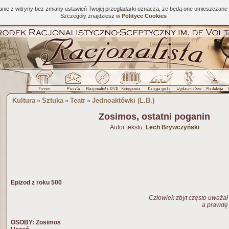
tanie z witryny bez zmiany ustawień Twojej przeglądarki oznacza, że będą one umieszcza
Szczegóły znajdziesz w
Polityce Cookies
Kultura
Sztuka
Teatr
Jednoaktówki (L.B.)
»
»
»
Zosimos, ostatni poganin
Autor tekstu:
Lech Brywczyński
Epizod z roku 500
Człowiek zbyt często uważał
a prawdę 
OSOBY: Zosimos