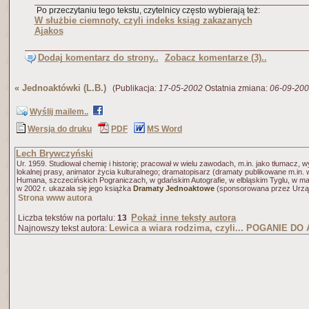
Po przeczytaniu tego tekstu, czytelnicy często wybierają też:
W służbie ciemnoty, czyli indeks ksiąg zakazanych
Ajakos
Dodaj komentarz do strony..
Zobacz komentarze (3)..
«
Jednoaktówki (L.B.)
(Publikacja:
17-05-2002
Ostatnia zmiana:
06-09-20
Wyślij mailem..
Wersja do druku
PDF
MS Word
Lech Brywczyński
Ur. 1959. Studiował chemię i historię; pracował w wielu zawodach, m.in. jako tłumacz, 
lokalnej prasy, animator życia kulturalnego; dramatopisarz (dramaty publikowane m.in.
Humana, szczecińskich Pograniczach, w gdańskim Autografie, w elbląskim Tyglu, w mag
w 2002 r. ukazała się jego książka
Dramaty Jednoaktowe
(sponsorowana przez Urząd 
Strona www autora
Pokaż inne teksty autora
Liczba tekstów na portalu:
13
Lewica a wiara rodzima, czyli... POGANIE DO
Najnowszy tekst autora: