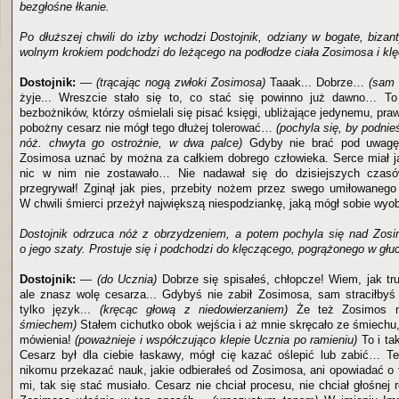
bezgłośne łkanie.
Po dłuższej chwili do izby wchodzi Dostojnik, odziany w bogate, bizant
wolnym krokiem podchodzi do leżącego na podłodze ciała Zosimosa i kl
Dostojnik:
—
(trącając nogą zwłoki Zosimosa)
Taaak... Dobrze…
(sam 
żyje... Wreszcie stało się to, co stać się powinno już dawno… To
bezbożników, którzy ośmielali się pisać księgi, ubliżające jedynemu, 
pobożny cesarz nie mógł tego dłużej tolerować…
(pochyla się, by podni
nóż. chwyta go ostrożnie, w dwa palce)
Gdyby nie brać pod uwagę 
Zosimosa uznać by można za całkiem dobrego człowieka. Serce miał j
nic w nim nie zostawało… Nie nadawał się do dzisiejszych czas
przegrywał! Zginął jak pies, przebity nożem przez swego umiłowane
W chwili śmierci przeżył największą niespodziankę, jaką mógł sobie wyob
Dostojnik odrzuca nóż z obrzydzeniem, a potem pochyla się nad Zosi
o jego szaty. Prostuje się i podchodzi do klęczącego, pogrążonego w głu
Dostojnik:
—
(do Ucznia)
Dobrze się spisałeś, chłopcze! Wiem, jak tru
ale znasz wolę cesarza... Gdybyś nie zabił Zosimosa, sam straciłbyś ż
tylko język...
(kręcąc głową z niedowierzaniem)
Że też Zosimos n
śmiechem)
Stałem cichutko obok wejścia i aż mnie skręcało ze śmiechu,
mówienia!
(poważnieje i współczująco klepie Ucznia po ramieniu)
To i ta
Cesarz był dla ciebie łaskawy, mógł cię kazać oślepić lub zabić… T
nikomu przekazać nauk, jakie odbierałeś od Zosimosa, ani opowiadać o t
mi, tak się stać musiało. Cesarz nie chciał procesu, nie chciał głośnej