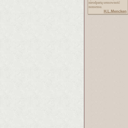
nieodpartą sensowność
nonsensu.
H.L.Mencken