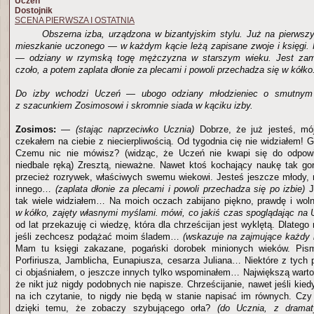
Uczeń
Dostojnik
SCENA PIERWSZA I OSTATNIA
Obszerna izba, urządzona w bizantyjskim stylu. Już na pierwszy
mieszkanie uczonego — w każdym kącie leżą zapisane zwoje i księgi.
— odziany w rzymską togę mężczyzna w starszym wieku. Jest zamyś
czoło, a potem zaplata dłonie za plecami i powoli przechadza się w kółko
Do izby wchodzi Uczeń — ubogo odziany młodzieniec o smutnym w
z szacunkiem Zosimosowi i skromnie siada w kąciku izby.
Zosimos:
—
(stając naprzeciwko Ucznia)
Dobrze, że już jesteś, mó
czekałem na ciebie z niecierpliwością. Od tygodnia cię nie widziałem! 
Czemu nic nie mówisz? (widząc, że Uczeń nie kwapi się do odpow
niedbale ręką) Zresztą, nieważne. Nawet ktoś kochający naukę tak gorą
przecież rozrywek, właściwych swemu wiekowi. Jesteś jeszcze młody, 
innego…
(zaplata dłonie za plecami i powoli przechadza się po izbie)
Ja
tak wiele widziałem… Na moich oczach zabijano piękno, prawdę i w
w kółko, zajęty własnymi myślami. mówi, co jakiś czas spoglądając na 
od lat przekazuję ci wiedzę, która dla chrześcijan jest wyklętą. Dlatego 
jeśli zechcesz podążać moim śladem…
(wskazuje na zajmujące każdy k
Mam tu księgi zakazane, pogański dorobek minionych wieków. Pism
Porfiriusza, Jamblicha, Eunapiusza, cesarza Juliana… Niektóre z tych 
ci objaśniałem, o jeszcze innych tylko wspominałem… Największą wartoś
że nikt już nigdy podobnych nie napisze. Chrześcijanie, nawet jeśli kie
na ich czytanie, to nigdy nie będą w stanie napisać im równych. Czy
dzięki temu, że zobaczy szybującego orła?
(do Ucznia, z drama