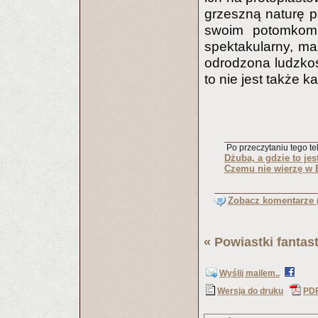
grzeszną naturę p
swoim potomkom.
spektakularny, ma
odrodzona ludzko
to nie jest także k
Po przeczytaniu tego tek
Dżuba, a gdzie to jes
Czemu nie wierzę w
Zobacz komentarze (
«
Powiastki fantas
Wyślij mailem..
Wersja do druku
PD