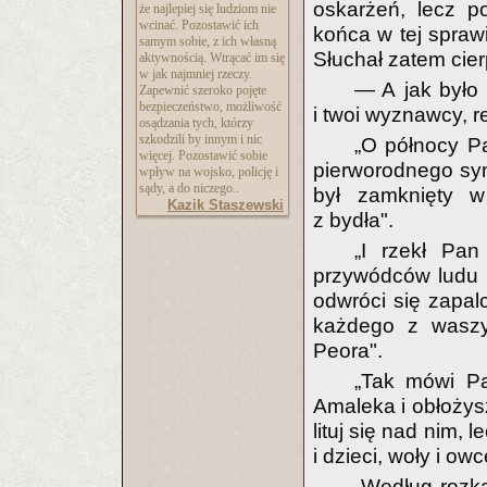
oskarżeń, lecz p
że najlepiej się ludziom nie
wcinać. Pozostawić ich
końca w tej sprawi
samym sobie, z ich własną
Słuchał zatem cier
aktywnością. Wtrącać im się
w jak najmniej rzeczy.
— A jak było 
Zapewnić szeroko pojęte
bezpieczeństwo, możliwość
i twoi wyznawcy, r
osądzania tych, którzy
szkodzili by innym i nic
„O północy Pa
więcej. Pozostawić sobie
pierworodnego syna
wpływ na wojsko, policję i
sądy, a do niczego..
był zamknięty w
Kazik Staszewski
z bydła".
„I rzekł Pan
przywódców ludu i
odwróci się zapalc
każdego z waszyc
Peora".
„Tak mówi Pan
Amaleka i obłożysz
lituj się nad nim, 
i dzieci, woły i owc
„Według rozka