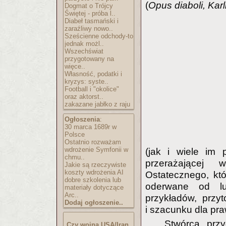
(
Opus diaboli, Kar
Dogmat o Trójcy
Świętej - próba l..
Diabeł tasmański i
zaraźliwy nowo..
Sześcienne odchody-to
jednak możl..
Wszechświat
przygotowany na
więce..
Własność, podatki i
kryzys: syste..
Football i "okolice"
oraz aktorst..
zakazane jabłko z raju
Ogłoszenia
:
30 marca 1689r w
Polsce
Ostatnio rozważam
wdrożenie Symfonii w
(jak i wiele im
chmu..
przerażające
Jakie są rzeczywiste
koszty wdrożenia AI
Ostatecznego, kt
dobre szkolenia lub
oderwane od lud
materiały dotyczące
Arc..
przykładów, przy
Dodaj ogłoszenie..
i szacunku dla pra
Stwórca prz
Czy wojna USA/Iran