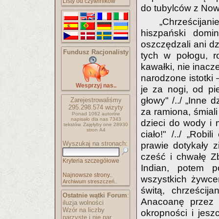
Listy od czytelników
do tubylców z Now
„Chrześcija
hiszpański domin
oszczędzali ani dz
Fundusz Racjonalisty
tych w połogu, ro
kawałki, nie inacz
narodzone istotki
Wesprzyj nas..
je za nogi, od pie
głowy" /../ „Inne 
Zarejestrowaliśmy
295.298.574
wizyty
za ramiona, śmiali
Ponad 1062 autorów
napisało
dla nas 7343
dzieci do wody i m
tekstów.
Zajęłyby one 28930
stron A4
ciało!" /../ „Robi
Wyszukaj na stronach:
prawie dotykały z
cześć i chwałę Zb
Kryteria szczegółowe
Indian, potem po
Najnowsze strony..
wszystkich żywcem
Archiwum streszczeń..
świtą, chrześcij
Ostatnie wątki Forum
:
Anacoanę przez r
iluzja wolności
Wzór na liczby
okropności i jesz
parzyste i nie par..