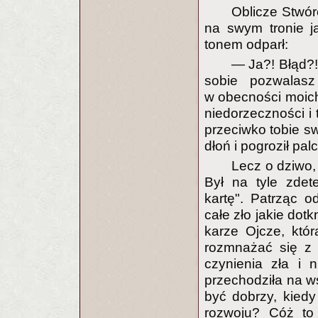
Oblicze Stwór
na swym tronie j
tonem odparł:
— Ja?! Błąd?! 
sobie pozwalas
w obecności moich
niedorzeczności i 
przeciwko tobie 
dłoń i pogroził p
Lecz o dziwo,
Był na tyle zdet
kartę". Patrząc 
całe zło jakie dotk
karze Ojcze, któ
rozmnażać się z 
czynienia zła i 
przechodziła na ws
być dobrzy, kiedy
rozwoju? Cóż to 