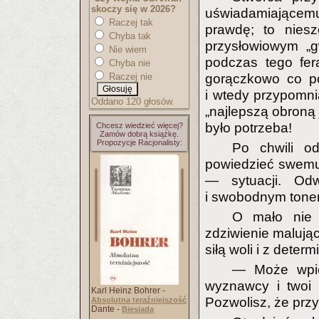
skoczy się w 2026?
uświadamiającemu
Raczej tak
prawdę; to nies
Chyba tak
przysłowiowym „
Nie wiem
podczas tego fer
Chyba nie
Raczej nie
gorączkowo co pow
i wtedy przypomnia
Oddano 120 głosów.
„najlepszą obroną 
było potrzeba!
Chcesz wiedzieć więcej?
Zamów dobrą książkę.
Propozycje Racjonalisty:
Po chwili od
powiedzieć swemu 
— sytuacji. Od
i swobodnym tonem
O mało nie 
zdziwienie malując
siłą woli i z determ
— Może wpier
wyznawcy i twoi k
Karl Heinz Bohrer -
Pozwolisz, że prz
Absolutna teraźniejszość
Dante -
Biesiada