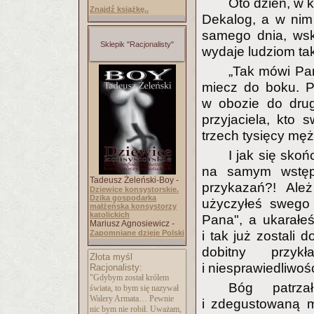
Oto dzień, w 
Znajdź książkę..
Dekalog, a w nim
samego dnia, wsk
Sklepik "Racjonalisty"
wydaje ludziom tak
„Tak mówi Pan
miecz do boku. P
w obozie do drugi
przyjaciela, kto 
trzech tysięcy mę
I jak się skoń
na samym wstępi
Tadeusz Żeleński-Boy -
przykazań?! Ale
Dziewice konsystorskie.
Dzika gospodarka
użyczyłeś swego 
małżeńska konsystorzy
katolickich
Pana", a ukarałeś 
Mariusz Agnosiewicz -
Zapomniane dzieje Polski
i tak już zostali 
dobitny przykł
Złota myśl
i niesprawiedliwoś
Racjonalisty:
"Gdybym został królem
Bóg patrz
świata, to bym się nazywał
Walery Armata… Pewnie
i zdegustowaną m
nic bym nie robił. Uważam,