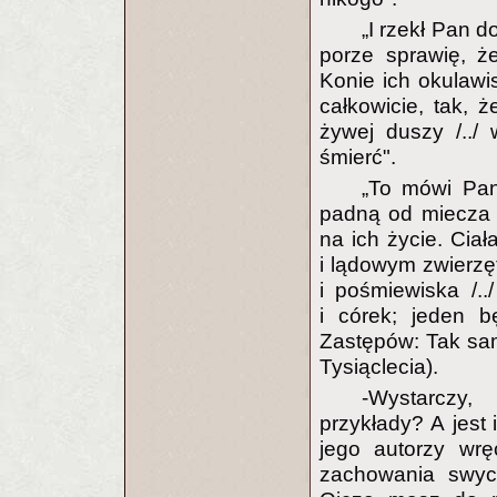
„I rzekł Pan d
porze sprawię, ż
Konie ich okulawis
całkowicie, tak, ż
żywej duszy /../ 
śmierć".
„To mówi Pan 
padną od miecza p
na ich życie. Cia
i lądowym zwierzę
i pośmiewiska /..
i córek; jeden b
Zastępów: Tak samo
Tysiąclecia).
-Wystarczy
przykłady? A jest
jego autorzy wrę
zachowania swyc