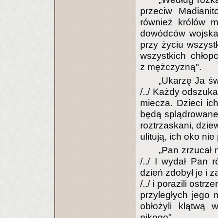
przeciw Madianit
również królów ma
dowódców wojska /
przy życiu wszystk
wszystkich chłopc
z mężczyzną".
„Ukarzę Ja św
/../ Każdy odszuka
miecza. Dzieci ic
będą splądrowane,
roztrzaskani, dzi
ulitują, ich oko n
„Pan zrzucał n
/../ I wydał Pan 
dzień zdobył je i 
/../ i porazili os
przyległych jego m
obłożyli klątwą 
nikogo".