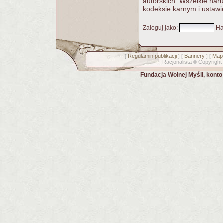
autorskich. Wszelkie nar
kodeksie karnym i ustawi
Zaloguj jako
:
Ha
Regulamin publikacji
Bannery
Mapa
[
] [
] [
Racjonalista
Copyright
©
Fundacja Wolnej Myśli, kont