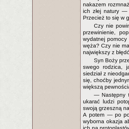
nakazem rozmnaża
ich złej natury —
Przecież to się w g
Czy nie powi
przewinienie, po
wydatnej pomocy 
węża? Czy nie mam 
największy z błędó
Syn Boży prze
swego rodzica, j
siedział z nieodg
się, choćby jedny
większą pewności
— Następny tw
ukarać ludzi pot
swoją grzeszną natu
A potem — po poto
wyborna okazja ab
ich na protoplastó