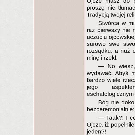
Ojcze masz do p
proszę nie tłumac
Tradycją twojej re
Stwórca w mi
raz pierwszy nie
uczuciu ojcowskie
surowo swe stwor
rozsądku, a nuż o
minę i rzekł:
— No wiesz,.
wydawać. Abyś mó
bardzo wiele rzec
jego aspektem
eschatologicznym ja
Bóg nie doko
bezceremonialnie:
— Taak?! I co
Ojcze, iż popełnił
jeden?!