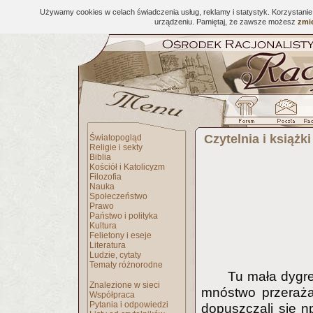
Używamy cookies w celach świadczenia usług, reklamy i statystyk. Korzystani
urządzeniu. Pamiętaj, że zawsze możesz
zmie
Czytelnia i książki
Światopogląd
Religie i sekty
Biblia
Kościół i Katolicyzm
Filozofia
Nauka
Społeczeństwo
Prawo
Państwo i polityka
Kultura
Felietony i eseje
Literatura
Ludzie, cytaty
Tematy różnorodne
Tu mała dygre
Znalezione w sieci
mnóstwo przeraża
Współpraca
Pytania i odpowiedzi
dopuszczali się n