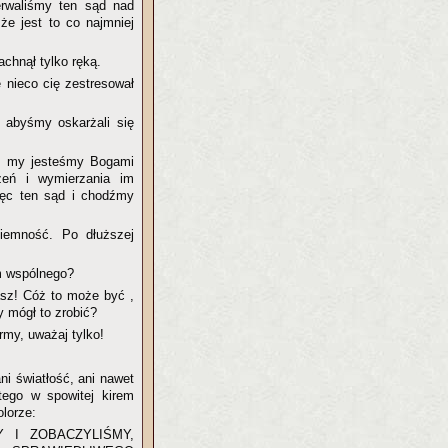
erwaliśmy ten sąd nad
że jest to co najmniej
chnął tylko ręką.
 nieco cię zestresował
 abyśmy oskarżali się
to my jesteśmy Bogami
zeń i wymierzania im
ięc ten sąd i chodźmy
ciemność. Po dłuższej
m wspólnego?
asz! Cóż to może być ,
ny mógł to zrobić?
rmy, uważaj tylko!
ani światłość, ani nawet
tego w spowitej kirem
olorze:
 I ZOBACZYLIŚMY,