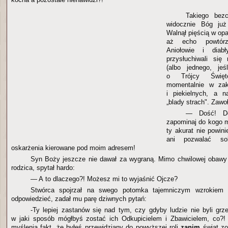
Takiego bezc
widocznie Bóg już
Walnął pięścią w opa
aż echo powtórzy
Aniołowie i diabł
przysłuchiwali si
(albo jednego, jeś
o Trójcy Święte
momentalnie w zak
i piekielnych, a n
„blady strach". Zawoł
— Dość! D
zapominaj do kogo m
ty akurat nie powin
ani pozwalać sob
oskarżenia kierowane pod moim adresem!
Syn Boży jeszcze nie dawał za wygraną. Mimo chwilowej obaw
rodzica, spytał hardo:
— A to dlaczego?! Możesz mi to wyjaśnić Ojcze?
Stwórca spojrzał na swego potomka tajemniczym wzrokiem 
odpowiedzieć, zadał mu parę dziwnych pytań:
-Ty lepiej zastanów się nad tym, czy gdyby ludzie nie byli grze
w jaki sposób mógłbyś zostać ich Odkupicielem i Zbawicielem, co?! 
myślenia fakt, że byłeś przewidziany do powyższej roli
zanim
świat zo