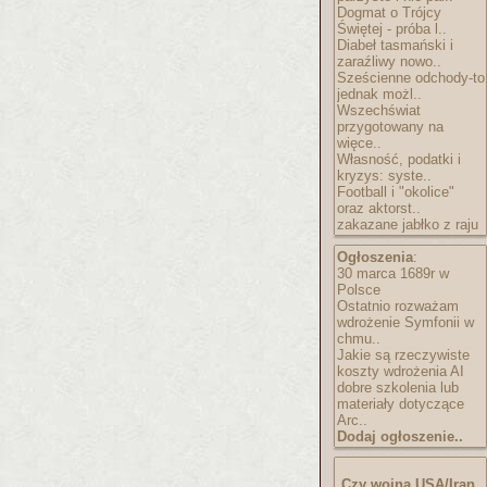
Dogmat o Trójcy
Świętej - próba l..
Diabeł tasmański i
zaraźliwy nowo..
Sześcienne odchody-to
jednak możl..
Wszechświat
przygotowany na
więce..
Własność, podatki i
kryzys: syste..
Football i "okolice"
oraz aktorst..
zakazane jabłko z raju
Ogłoszenia
:
30 marca 1689r w
Polsce
Ostatnio rozważam
wdrożenie Symfonii w
chmu..
Jakie są rzeczywiste
koszty wdrożenia AI
dobre szkolenia lub
materiały dotyczące
Arc..
Dodaj ogłoszenie..
Czy wojna USA/Iran