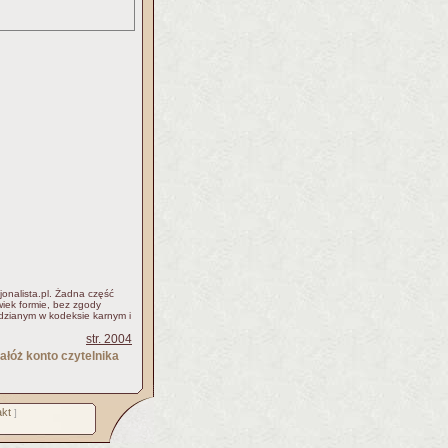
jonalista.pl. Żadna część
iek formie, bez zgody
idzianym w kodeksie karnym i
str. 2004
ałóż konto czytelnika
kt
]