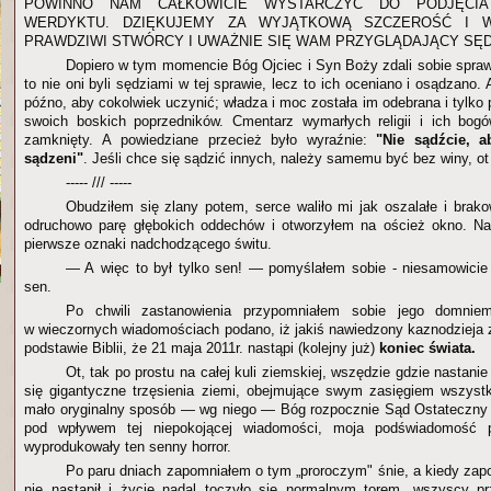
POWINNO NAM CAŁKOWICIE WYSTARCZYĆ DO PODJĘCIA
WERDYKTU. DZIĘKUJEMY ZA WYJĄTKOWĄ SZCZEROŚĆ I W
PRAWDZIWI STWÓRCY I UWAŻNIE SIĘ WAM PRZYGLĄDAJĄCY SĘD
Dopiero w tym momencie Bóg Ojciec i Syn Boży zdali sobie sprawę
to nie oni byli sędziami w tej sprawie, lecz to ich oceniano i osądzano. 
późno, aby cokolwiek uczynić; władza i moc została im odebrana i tylko p
swoich boskich poprzedników. Cmentarz wymarłych religii i ich bog
zamknięty. A powiedziane przecież było wyraźnie:
"Nie sądźcie, a
sądzeni"
. Jeśli chce się sądzić innych, należy samemu być bez winy, ot
----- /// -----
Obudziłem się zlany potem, serce waliło mi jak oszalałe i brako
odruchowo parę głębokich oddechów i otworzyłem na oścież okno. Na 
pierwsze oznaki nadchodzącego świtu.
— A więc to był tylko sen! — pomyślałem sobie - niesamowicie 
sen.
Po chwili zastanowienia przypomniałem sobie jego domnie
w wieczornych wiadomościach podano, iż jakiś nawiedzony kaznodzieja z
podstawie Biblii, że 21 maja 2011r. nastąpi (kolejny już)
koniec świata.
Ot, tak po prostu na całej kuli ziemskiej, wszędzie gdzie nastani
się gigantyczne trzęsienia ziemi, obejmujące swym zasięgiem wszystki
mało oryginalny sposób — wg niego — Bóg rozpocznie Sąd Ostateczny 
pod wpływem tej niepokojącej wiadomości, moja podświadomość 
wyprodukowały ten senny horror.
Po paru dniach zapomniałem o tym „proroczym" śnie, a kiedy zap
nie nastąpił i życie nadal toczyło się normalnym torem, wszyscy pr