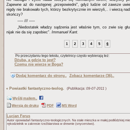
Zapewne aż do następnej „przepowiedni", gdyż ludzie od zawsze uwielb
nigdy nie brakowało tych, którzy bezkrytycznie im wierzyli,.. i wierzą nad
skończy?
----- /// -----
„Niedostatek władzy sądzenia jest właśnie tym, co zwie się gł
nijak nie da się zapobiec".
Immanuel Kant.
1
2
3
4
5
6
Po przeczytaniu tego tekstu, czytelnicy często wybierają też:
Dżuba, a gdzie to jest?
Czemu nie wierzę w Boga?
Dodaj komentarz do strony..
Zobacz komentarze (36)..
«
Powiastki fantastyczno-teolog.
(Publikacja:
09-07-2011
)
Wyślij mailem..
Wersja do druku
PDF
MS Word
Lucjan Ferus
Autor opowiadań fantastyczno-teologicznych. Na stałe mieszka w małej podłódzkiej mi
rękodzielnik w zakresie rzeźbiarstwa w drewnie (snycerstwo).