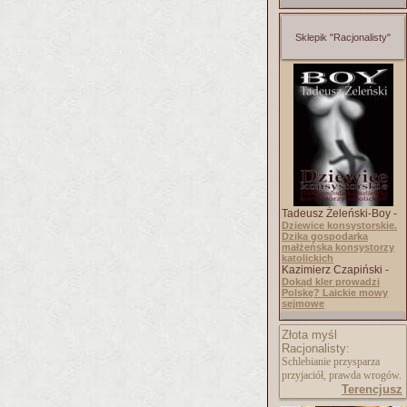
Sklepik "Racjonalisty"
Tadeusz Żeleński-Boy -
Dziewice konsystorskie.
Dzika gospodarka
małżeńska konsystorzy
katolickich
Kazimierz Czapiński -
Dokąd kler prowadzi
Polskę? Laickie mowy
sejmowe
Złota myśl
Racjonalisty:
Schlebianie przysparza
przyjaciół, prawda wrogów.
Terencjusz