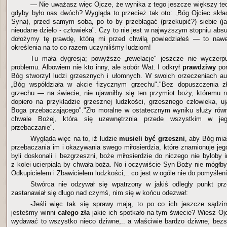
— Nie uważasz więc Ojcze, że wynika z tego jeszcze większy teo
gdyby było nas dwóch? Wygląda to przecież tak oto: „Bóg Ojciec składa
Syna), przed samym sobą, po to by przebłagać (przekupić?) siebie (j
nieudane dzieło - człowieka". Czy to nie jest w najwyższym stopniu absur
dołożymy tę prawdę, którą mi przed chwilą powiedziałeś — to nawet
określenia na to co razem uczyniliśmy ludziom!
Tu mała dygresja; powyższe „rewelacje" jeszcze nie wyczerpu
problemu. Albowiem nie kto inny, ale sobór Wat. I odkrył
prawdziwy
pon
Bóg stworzył ludzi grzesznych i ułomnych. W swoich orzeczeniach auto
„Bóg współdziała w akcie fizycznym grzechu"."Bez dopuszczenia z
grzechu — na świecie, nie ujawniłby się ten przymiot boży, któremu na
dopiero na przykładzie grzesznej ludzkości, grzesznego człowieka, uja
Boga przebaczającego"."Zło moralne w ostatecznym wyniku służy rów
chwale Bożej, która się uzewnętrznia przede wszystkim w jego
przebaczanie".
Wygląda więc na to, iż ludzie
musieli być grzeszni
, aby Bóg mi
przebaczania im i okazywania swego miłosierdzia, które znamionuje jeg
byli doskonali i bezgrzeszni, boże miłosierdzie do niczego nie byłoby
z kolei ucierpiała by chwała boża. No i oczywiście Syn Boży nie mógłb
Odkupicielem i Zbawicielem ludzkości,.. co jest w ogóle nie do pomyśleni
Stwórca nie odzywał się wpatrzony w jakiś odległy punkt pr
zastanawiał się długo nad czymś, nim się w końcu odezwał:
-Jeśli więc tak się sprawy mają, to po co ich jeszcze sądz
jesteśmy winni
całego zła
jakie ich spotkało na tym świecie? Wiesz Oj
wydawać to wszystko nieco dziwne,.. a właściwie bardzo dziwne, bez