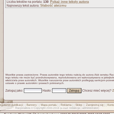
Pokaż inne teksty autora
Liczba tekstów na portalu:
130
Słabość ateizmu
Najnowszy tekst autora:
Wszelkie prawa zastrzeżone. Prawa autorskie tego tekstu należą do autora i/lub serwisu Rac
tego tekstu nie może być przedrukowywana, reprodukowana ani wykorzystywana w jakiejkolw
właściciela praw autorskich. Wszelkie naruszenia praw autorskich podlegają sankcjom przew
ustawie o prawie autorskim i prawach pokrewnych.
Zaloguj jako
:
Hasło
:
Chcesz mieć więcej?
Z
egulamin publikacji
Bannery
Mapa portalu
Reklama
Sklep
Zarejestruj się
Konta
] [
] [
] [
] [
] [
] [
Racjonalista
Copyright
redakcja
administrator
©
2000-2018 (e-mail:
|
)