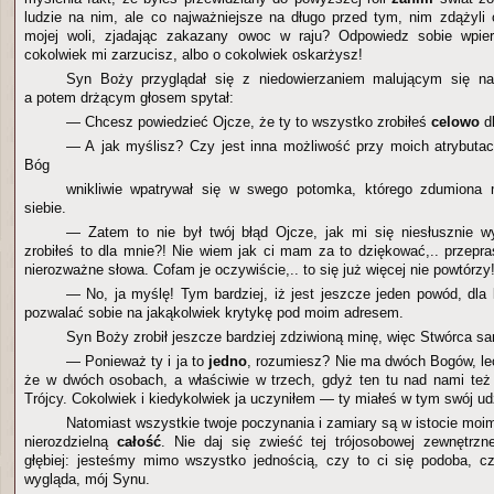
ludzie na nim, ale co najważniejsze na długo przed tym, nim zdążyli o
mojej woli, zjadając zakazany owoc w raju? Odpowiedz sobie wpie
cokolwiek mi zarzucisz, albo o cokolwiek oskarżysz!
Syn Boży przyglądał się z niedowierzaniem malującym się na
a potem drżącym głosem spytał:
— Chcesz powiedzieć Ojcze, że ty to wszystko zrobiłeś
celowo
dl
— A jak myślisz? Czy jest inna możliwość przy moich atrybuta
Bóg
wnikliwie wpatrywał się w swego potomka, którego zdumiona
siebie.
— Zatem to nie był twój błąd Ojcze, jak mi się niesłusznie 
zrobiłeś to dla mnie?! Nie wiem jak ci mam za to dziękować,.. przepr
nierozważne słowa. Cofam je oczywiście,.. to się już więcej nie powtórzy
— No, ja myślę! Tym bardziej, iż jest jeszcze jeden powód, dla 
pozwalać sobie na jakąkolwiek krytykę pod moim adresem.
Syn Boży zrobił jeszcze bardziej zdziwioną minę, więc Stwórca s
— Ponieważ ty i ja to
jedno
, rozumiesz? Nie ma dwóch Bogów, lecz
że w dwóch osobach, a właściwie w trzech, gdyż ten tu nad nami też 
Trójcy. Cokolwiek i kiedykolwiek ja uczyniłem — ty miałeś w tym swój ud
Natomiast wszystkie twoje poczynania i zamiary są w istocie moi
nierozdzielną
całość
. Nie daj się zwieść tej trójosobowej zewnętrzn
głębiej: jesteśmy mimo wszystko jednością, czy to ci się podoba, cz
wygląda, mój Synu.