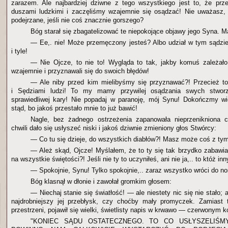
zarazem. Ale najbardziej dziwne z tego wszystkiego jest to, że prz
duszami ludzkimi i zaczęliśmy wzajemnie się osądzać! Nie uważasz, 
podejrzane, jeśli nie coś znacznie gorszego?
Bóg starał się zbagatelizować te niepokojące objawy jego Syna. Ma
— Ee,. nie! Może przemęczony jesteś? Albo udział w tym sądzie
i tyle!
— Nie Ojcze, to nie to! Wygląda to tak, jakby komuś zależało
wzajemnie i przyznawali się do swoich błędów!
— Ale niby przed kim mielibyśmy się przyznawać?! Przecież 
i Sędziami ludzi! To my mamy przywilej osądzania swych stwor
sprawiedliwej kary! Nie popadaj w paranoję, mój Synu! Dokończmy w
stąd, bo jakoś przestało mnie to już bawić!
Nagle, bez żadnego ostrzeżenia zapanowała nieprzenikniona 
chwili dało się usłyszeć niski i jakoś dziwnie zmieniony głos Stwórcy:
— Co tu się dzieje, do wszystkich diabłów?! Masz może coś z ty
— Ależ skąd, Ojcze! Myślałem, że to ty się tak brzydko zabawi
na wszystkie świętości?! Jeśli nie ty to uczyniłeś, ani nie ja,.. to któż in
— Spokojnie, Synu! Tylko spokojnie,.. zaraz wszystko wróci do no
Bóg klasnął w dłonie i zawołał gromkim głosem:
— Niechaj stanie się światłość! — ale niestety nic się nie stało; 
najdrobniejszy jej przebłysk, czy choćby mały promyczek. Zamiast 
przestrzeni, pojawił się wielki, świetlisty napis w krwawo — czerwonym k
"KONIEC SĄDU OSTATECZNEGO. TO CO USŁYSZELIŚMY