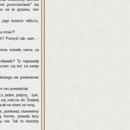
ni „przeciwstawić" się
rw na te pytania, nim
 jego boskim obliczu,
a mnie?!
ch? Pomyśl tak sam...-
 mina mówiła sama za
wydawało? Ty naprawdę
aszam cię też za swoje
!
którego nie powinieneś
am mu powiedział:
 jeden, jedyny,.. tyle,
się zalicza do Świętej
ział na równi ze mną.
mi, ponieważ stanowimy
ej formie, prawda leży
y nie. Tak to niestety