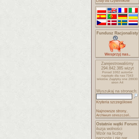
Listy od czytelników
Fundusz Racjonalisty
Wesprzyj nas..
Zarejestrowaliśmy
294.842.385
wizyt
Ponad 1062 autorów
napisało
dla nas 7343
tekstów.
Zajęłyby one 28930
stron A4
Wyszukaj na stronach:
Kryteria szczegółowe
Najnowsze strony..
Archiwum streszczeń..
Ostatnie wątki Forum
:
iluzja wolności
Wzór na liczby
parzyste i nie par..