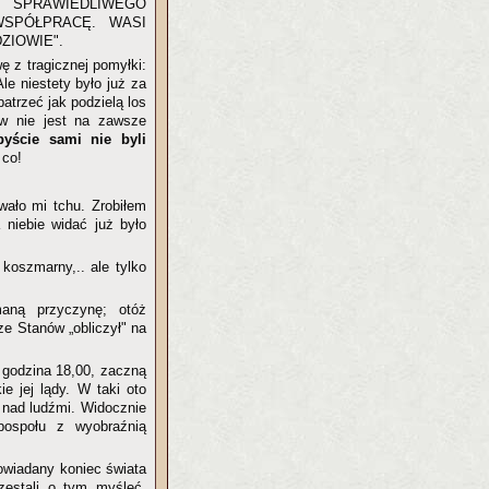
 SPRAWIEDLIWEGO
SPÓŁPRACĘ. WASI
ZIOWIE".
 z tragicznej pomyłki:
Ale niestety było już za
atrzeć jak podzielą los
ów nie jest na zawsze
byście sami nie byli
 co!
wało mi tchu. Zrobiłem
niebie widać już było
koszmarny,.. ale tylko
maną przyczynę; otóż
e Stanów „obliczył" na
e godzina 18,00, zaczną
e jej lądy. W taki oto
nad ludźmi. Widocznie
pospołu z wyobraźnią
owiadany koniec świata
zestali o tym myśleć.