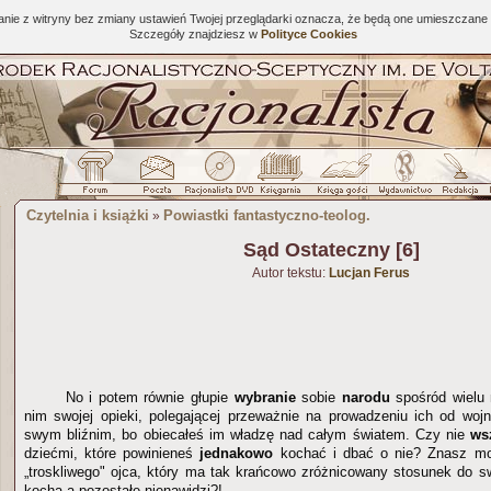
tanie z witryny bez zmiany ustawień Twojej przeglądarki oznacza, że będą one umieszcza
Szczegóły znajdziesz w
Polityce Cookies
Czytelnia i książki
Powiastki fantastyczno-teolog.
»
Sąd Ostateczny [6]
Autor tekstu:
Lucjan Ferus
No i potem równie głupie
wybranie
sobie
narodu
spośród wielu 
nim swojej opieki, polegającej przeważnie na prowadzeniu ich od woj
swym bliźnim, bo obiecałeś im władzę nad całym światem. Czy nie
ws
dziećmi, które powinieneś
jednakowo
kochać i dbać o nie? Znasz m
„troskliwego" ojca, który ma tak krańcowo zróżnicowany stosunek do 
kocha a pozostałe nienawidzi?!