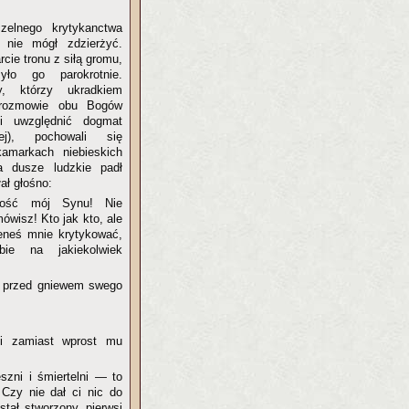
zelnego krytykanctwa
 nie mógł zdzierżyć.
rcie tronu z siłą gromu,
ło go parokrotnie.
y, którzy ukradkiem
ę rozmowie obu Bogów
li uwzględnić dogmat
j), pochowali się
amarkach niebieskich
a dusze ludzkie padł
ał głośno:
ość mój Synu! Nie
ówisz! Kto jak kto, ale
ieneś mnie krytykować,
ie na jakiekolwiek
y przed gniewem swego
i zamiast wprost mu
szni i śmiertelni — to
Czy nie dał ci nic do
stał stworzony, pierwsi