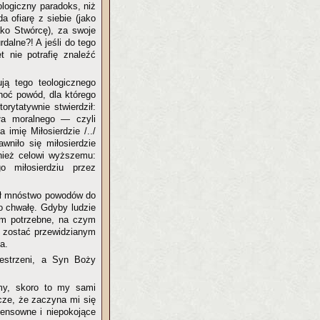
logiczny paradoks, niż
 ofiarę z siebie (jako
ako Stwórcę), za swoje
dalne?! A jeśli do tego
 nie potrafię znaleźć
ją tego teologicznego
oć powód, dla którego
rytatywnie stwierdził:
ła moralnego — czyli
 imię Miłosierdzie /../
wniło się miłosierdzie
nież celowi wyższemu:
 miłosierdziu przez
ał mnóstwo powodów do
o chwałę. Gdyby ludzie
 im potrzebne, na czym
y zostać przewidzianym
a.
zestrzeni, a Syn Boży
imy, skoro to my sami
cze, że zaczyna mi się
sensowne i niepokojące