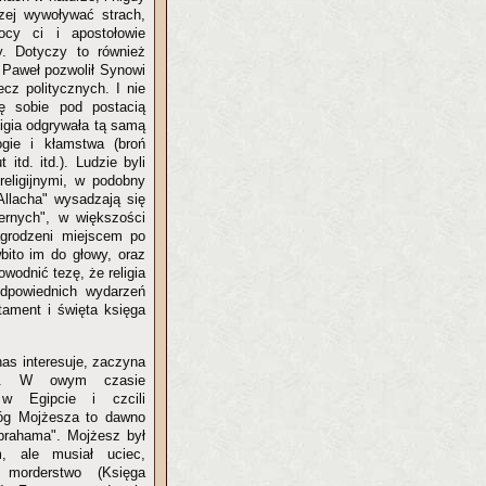
czej wywoływać strach,
ocy ci i apostołowie
y. Dotyczy to również
 Paweł pozwolił Synowi
cz politycznych. I nie
ę sobie pod postacią
igia odgrywała tą samą
logie i kłamstwa (broń
td. itd.). Ludzie byli
religijnymi, w podobny
Allacha" wysadzają się
ernych", w większości
nagrodzeni miejscem po
wbito im do głowy, oraz
wodnić tezę, że religia
odpowiednich wydarzeń
tament i święta księga
nas interesuje, zaczyna
a. W owym czasie
 w Egipcie i czcili
óg Mojżesza to dawno
rahama". Mojżesz był
m, ale musiał uciec,
 morderstwo (Księga