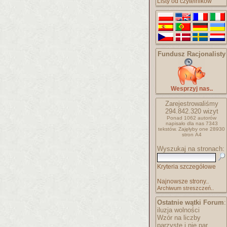
Listy od czytelników
Fundusz Racjonalisty
Wesprzyj nas..
Zarejestrowaliśmy
294.842.320
wizyt
Ponad 1062 autorów
napisało
dla nas 7343
tekstów.
Zajęłyby one 28930
stron A4
Wyszukaj na stronach:
Kryteria szczegółowe
Najnowsze strony..
Archiwum streszczeń..
Ostatnie wątki Forum
:
iluzja wolności
Wzór na liczby
parzyste i nie par..