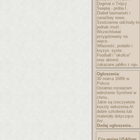
Dogmat o Trójcy
Świętej - próba l..
Diabeł tasmański i
zaraźliwy nowo..
Sześcienne odchody-to
jednak możl..
Wszechświat
przygotowany na
więce..
Własność, podatki i
kryzys: syste..
Football i "okolice"
oraz aktorst..
zakazane jabłko z raju
Ogłoszenia
:
30 marca 1689r w
Polsce
Ostatnio rozważam
wdrożenie Symfonii w
chmu..
Jakie są rzeczywiste
koszty wdrożenia AI
dobre szkolenia lub
materiały dotyczące
Arc..
Dodaj ogłoszenie..
Czy wojna USA/Iran