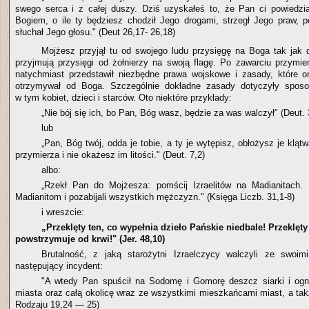
swego serca i z całej duszy. Dziś uzyskałeś to, że Pan ci powiedział
Bogiem, o ile ty będziesz chodził Jego drogami, strzegł Jego praw, 
słuchał Jego głosu." (Deut 26,17- 26,18)
Mojżesz przyjął tu od swojego ludu przysięgę na Boga tak jak d
przyjmują przysięgi od żołnierzy na swoją flagę. Po zawarciu przym
natychmiast przedstawił niezbędne prawa wojskowe i zasady, które o
otrzymywał od Boga. Szczególnie dokładne zasady dotyczyły sposo
w tym kobiet, dzieci i starców. Oto niektóre przykłady:
„Nie bój się ich, bo Pan, Bóg wasz, będzie za was walczył" (Deut. 
lub
„Pan, Bóg twój, odda je tobie, a ty je wytępisz, obłożysz je kląt
przymierza i nie okażesz im litości." (Deut. 7,2)
albo:
„Rzekł Pan do Mojżesza: pomścij Izraelitów na Madianitach. (
Madianitom i pozabijali wszystkich mężczyzn." (Księga Liczb. 31,1-8)
i wreszcie:
„Przeklęty ten, co wypełnia dzieło Pańskie niedbale! Przeklęty
powstrzymuje od krwi!" (Jer. 48,10)
Brutalność, z jaką starożytni Izraelczycy walczyli ze swoim
następujący incydent:
"A wtedy Pan spuścił na Sodomę i Gomorę deszcz siarki i og
miasta oraz całą okolicę wraz ze wszystkimi mieszkańcami miast, a tak
Rodzaju 19,24 — 25)