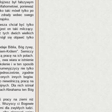
 Mojżesz był fałszywym
ę Mahometowi, ponieważ
o taki mówił tylko po
ić zdrady wobec swego
rajsku.
esza chciał być tylko
jest on taki milczący.
z tych dwóch wielkich
gł się objawić tylko
daje Biblia, Bóg żywy,
giem-Królem". Semiccy
ą pracę na ich polach.
, owa wiara w istnienie
olenie i w ten sposób
umeryjczycy nie tylko
jednocześnie, zgodnie
zonych innych bogów.
ko niewolniczą pracę na
nych. Dla nich istniał
asach Abrahama ten Bóg
jś pracy na ziemi niż
ł. Wszyscy ci Bogowie
ymi dla zwykłych ludzi.