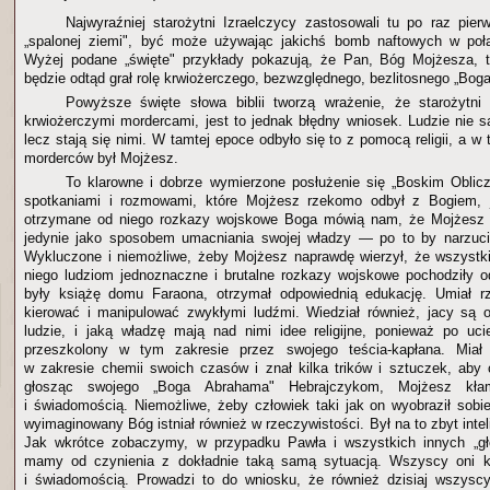
Najwyraźniej starożytni Izraelczycy zastosowali tu po raz pierw
„spalonej ziemi", być może używając jakichś bomb naftowych w połą
Wyżej podane „święte" przykłady pokazują, że Pan, Bóg Mojżesza, 
będzie odtąd grał rolę krwiożerczego, bezwzględnego, bezlitosnego „Boga
Powyższe święte słowa biblii tworzą wrażenie, że starożytni 
krwiożerczymi mordercami, jest to jednak błędny wniosek. Ludzie nie s
lecz stają się nimi. W tamtej epoce odbyło się to z pomocą religii, a 
morderców był Mojżesz.
To klarowne i dobrze wymierzone posłużenie się „Boskim Oblic
spotkaniami i rozmowami, które Mojżesz rzekomo odbył z Bogiem, 
otrzymane od niego rozkazy wojskowe Boga mówią nam, że Mojżesz 
jedynie jako sposobem umacniania swojej władzy — po to by narzuci
Wykluczone i niemożliwe, żeby Mojżesz naprawdę wierzył, że wszystk
niego ludziom jednoznaczne i brutalne rozkazy wojskowe pochodziły 
były książę domu Faraona, otrzymał odpowiednią edukację. Umiał r
kierować i manipulować zwykłymi ludźmi. Wiedział również, jacy są ow
ludzie, i jaką władzę mają nad nimi idee religijne, ponieważ po uc
przeszkolony w tym zakresie przez swojego teścia-kapłana. Mia
w zakresie chemii swoich czasów i znał kilka trików i sztuczek, aby
głosząc swojego „Boga Abrahama" Hebrajczykom, Mojżesz kła
i świadomością. Niemożliwe, żeby człowiek taki jak on wyobraził sobie
wyimaginowany Bóg istniał również w rzeczywistości. Był na to zbyt intel
Jak wkrótce zobaczymy, w przypadku Pawła i wszystkich innych „gło
mamy od czynienia z dokładnie taką samą sytuacją. Wszyscy oni k
i świadomością. Prowadzi to do wniosku, że również dzisiaj wszyscy