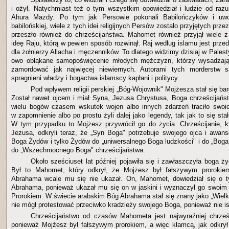
i ożył. Natychmiast też o tym wszystkim opowiedział i ludzie od razu
Ahura Mazdy. Po tym jak Persowie pokonali Babilończyków i uwol
babilońskiej, wiele z tych idei religijnych Persów zostało przyjętych prz
przeszło również do chrześcijaństwa. Mahomet również przyjął wiele z 
ideę Raju, którą w pewien sposób rozwinął. Raj według islamu jest prz
dla żołnierzy Allacha i męczenników. To dlatego widzimy dzisiaj w Palest
owo obłąkane samopoświęcenie młodych mężczyzn, którzy wysadzają
zamordować jak najwięcej niewiernych. Autorami tych morderstw 
spragnieni władzy i bogactwa islamscy kapłani i politycy.
Pod wpływem religii perskiej „Bóg-Wojownik" Mojżesza stał się bard
Został nawet ojcem i miał Syna, Jezusa Chrystusa, Boga chrześcijań
wielu bogów czasem wskutek wojen albo innych zdarzeń traciło swoic
w zapomnienie albo po prostu żyli dalej jako legendy, tak jak to się s
W tym przypadku to Mojżesz przywrócił go do życia. Chrześcijanie, kt
Jezusa, odkryli teraz, że „Syn Boga" potrzebuje swojego ojca i awan
Boga Żydów i tylko Żydów do „uniwersalnego Boga ludzkości" i do „Boga m
do „Wszechmocnego Boga" chrześcijaństwa.
Około sześciuset lat później pojawiła się i zawłaszczyła boga ż
Był to Mahomet, który odkrył, że Mojżesz był fałszywym prorokie
Abrahama wcale mu się nie ukazał. On, Mahomet, dowiedział się o 
Abrahama, ponieważ ukazał mu się on w jaskini i wyznaczył go swoim
Prorokiem. W świecie arabskim Bóg Abrahama stał się znany jako „Wielk
nie mógł protestować przeciwko kradzieży swojego Boga, ponieważ nie ist
Chrześcijaństwo od czasów Mahometa jest najwyraźniej chrze
ponieważ Mojżesz był fałszywym prorokiem, a więc kłamcą, jak odkry