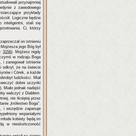
 studiowali przynajmniej
a jedynie z zawodowego
starczające przykłady
kościół. Logiczne będzie
inteligentni, stali się
przetrwania. Ci, którzy
aprzeczał on istnieniu
 Mojżesza jego Bóg był
r.
3156
). Mojżesz nigdy
 czymś w rodzaju Boga
, i zanegował istnienie
i odkrył, że na świecie
Synów i Córek, a każde
obrobyt ludzkości. Miał
niweczyć dobre uczynki
). Miało jednak nadejść
żeby walczyć z Diabłem.
iej, nie tkniętej przez
anie „królestwo Boga".
i, i wszędzie zapanuje
wypełniony wspaniałymi
 młode kobiety będą im
ędą w nieskończoność
turstra wrócił na ziemię