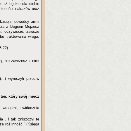
, iż będzie dla ciebie
poleceń i nakazów oraz
zisiejsi dowódcy armii
ierza z Bogiem Mojżesz
n, oczywiście, zawsze
bu traktowania wroga,
3,22)
wą, nie zawrzesz z nimi
...) wyruszyli przeciw
 ten, który swój miecz
i wrogami, uwidacznia
nia
. I tak zniszczył te
że roślinność." (Księga