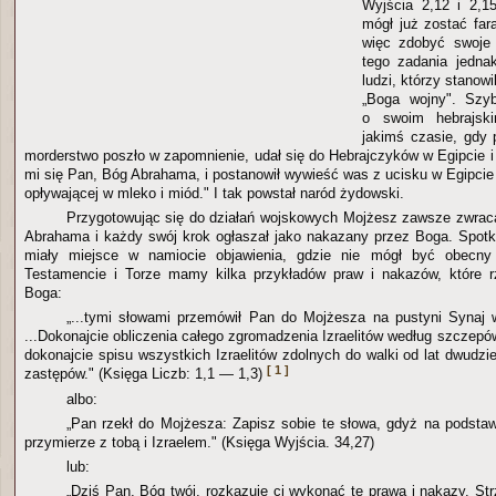
Wyjścia 2,12 i 2,1
mógł już zostać fa
więc zdobyć swoje 
tego zadania jedna
ludzi, którzy stanowi
„Boga wojny". Szyb
o swoim hebrajsk
jakimś czasie, gdy 
morderstwo poszło w zapomnienie, udał się do Hebrajczyków w Egipcie i 
mi się Pan, Bóg Abrahama, i postanowił wywieść was z ucisku w Egipcie
opływającej w mleko i miód." I tak powstał naród żydowski.
Przygotowując się do działań wojskowych Mojżesz zawsze zwrac
Abrahama i każdy swój krok ogłaszał jako nakazany przez Boga. Spot
miały miejsce w namiocie objawienia, gdzie nie mógł być obecny
Testamencie i Torze mamy kilka przykładów praw i nakazów, które 
Boga:
„...tymi słowami przemówił Pan do Mojżesza na pustyni Synaj 
...Dokonajcie obliczenia całego zgromadzenia Izraelitów według szczepów i
dokonajcie spisu wszystkich Izraelitów zdolnych do walki od lat dwudz
[ 1 ]
zastępów." (Księga Liczb: 1,1 — 1,3)
albo:
„Pan rzekł do Mojżesza: Zapisz sobie te słowa, gdyż na podsta
przymierze z tobą i Izraelem." (Księga Wyjścia. 34,27)
lub:
„Dziś Pan, Bóg twój, rozkazuje ci wykonać te prawa i nakazy. Strz