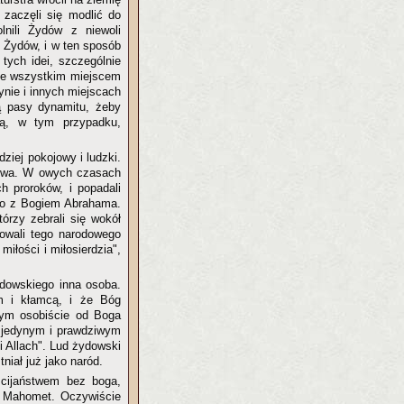
 zaczęli się modlić do
nili Żydów z niewoli
ez Żydów, i w ten sposób
tych idei, szczególnie
ede wszystkim miejscem
ynie i innych miejscach
 pasy dynamitu, żeby
są, w tym przypadku,
ziej pokojowy i ludzki.
stwa. W owych czasach
h proroków, i popadali
tało z Bogiem Abrahama.
órzy zebrali się wokół
sowali tego narodowego
iłości i miłosierdzia",
ydowskiego inna osoba.
m i kłamcą, i że Bóg
tym osobiście od Boga
 jedynym i prawdziwym
i Allach". Lud żydowski
niał już jako naród.
ścijaństwem bez boga,
ł Mahomet. Oczywiście