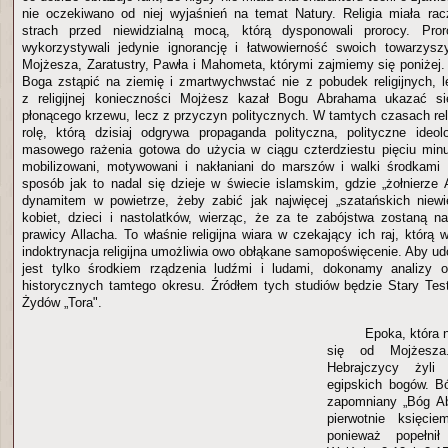
nie oczekiwano od niej wyjaśnień na temat Natury. Religia miała ra
strach przed niewidzialną mocą, którą dysponowali prorocy. Pror
wykorzystywali jedynie ignorancję i łatwowierność swoich towarzysz
Mojżesza, Zaratustry, Pawła i Mahometa, którymi zajmiemy się poniżej.
Boga zstąpić na ziemię i zmartwychwstać nie z pobudek religijnych, le
z religijnej konieczności Mojżesz kazał Bogu Abrahama ukazać si
płonącego krzewu, lecz z przyczyn politycznych. W tamtych czasach rel
rolę, którą dzisiaj odgrywa propaganda polityczna, polityczne ideo
masowego rażenia gotowa do użycia w ciągu czterdziestu pięciu minut i
mobilizowani, motywowani i nakłaniani do marszów i walki środkami 
sposób jak to nadal się dzieje w świecie islamskim, gdzie „żołnierze 
dynamitem w powietrze, żeby zabić jak najwięcej „szatańskich niewi
kobiet, dzieci i nastolatków, wierząc, że za te zabójstwa zostaną 
prawicy Allacha. To właśnie religijna wiara w czekający ich raj, którą 
indoktrynacja religijna umożliwia owo obłąkane samopoświęcenie. Aby udo
jest tylko środkiem rządzenia ludźmi i ludami, dokonamy analizy 
historycznych tamtego okresu. Źródłem tych studiów będzie Stary Tes
Żydów „Tora".
Epoka, która 
się od Mojżesz
Hebrajczycy żyli
egipskich bogów. B
zapomniany „Bóg Ab
pierwotnie księcie
ponieważ popełnił