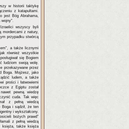
szy w historii taktykę
czeniu z katapultami.
to jest Bóg Abrahama,
 wojny".
Izraelici wszyscy byli
ą mordercami z natury,
w tym przypadku stwórcą
zem", a także licznymi
jak również wszystkie
posługiwał się Bogiem
ć ludziom swoją wolę.
ie przekazywane przez
od Boga. Mojżesz, jako
ządzić ludem, a także
i prości i łatwowierni
ieczce z Egiptu został
ł nawet pewną wiedzę
 czynić cuda. Tak więc
mał z pełną wiedzą
 Boga i sądził, że ten
igentny i wykształcony.
sicieli bożych prawd"
łamali z pełną wiedzą
 księża, także księża