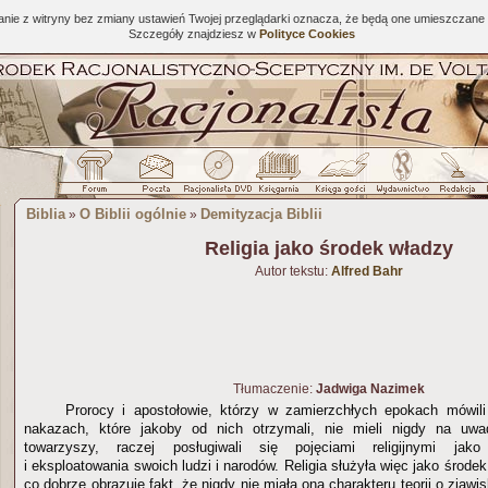
tanie z witryny bez zmiany ustawień Twojej przeglądarki oznacza, że będą one umieszcza
Szczegóły znajdziesz w
Polityce Cookies
Biblia
O Biblii ogólnie
Demityzacja Biblii
»
»
Religia jako środek władzy
Autor tekstu:
Alfred Bahr
Tłumaczenie:
Jadwiga Nazimek
Prorocy i apostołowie, którzy w zamierzchłych epokach mówil
nakazach, które jakoby od nich otrzymali, nie mieli nigdy na uw
towarzyszy, raczej posługiwali się pojęciami religijnymi jak
i eksploatowania swoich ludzi i narodów. Religia służyła więc jako środek
co dobrze obrazuje fakt, że nigdy nie miała ona charakteru teorii o zjawi