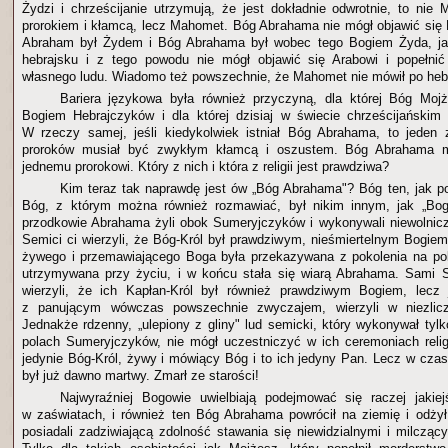
Żydzi i chrześcijanie utrzymują, że jest dokładnie odwrotnie, to nie
prorokiem i kłamcą, lecz Mahomet. Bóg Abrahama nie mógł objawić si
Abraham był Żydem i Bóg Abrahama był wobec tego Bogiem Żyda, jak
hebrajsku i z tego powodu nie mógł objawić się Arabowi i popełn
własnego ludu. Wiadomo też powszechnie, że Mahomet nie mówił po heb
Bariera językowa była również przyczyną, dla której Bóg Mojż
Bogiem Hebrajczyków i dla której dzisiaj w świecie chrześcijańskim 
W rzeczy samej, jeśli kiedykolwiek istniał Bóg Abrahama, to jeden 
proroków musiał być zwykłym kłamcą i oszustem. Bóg Abrahama mó
jednemu prorokowi. Który z nich i która z religii jest prawdziwa?
Kim teraz tak naprawdę jest ów „Bóg Abrahama"? Bóg ten, jak po
Bóg, z którym można również rozmawiać, był nikim innym, jak „Bo
przodkowie Abrahama żyli obok Sumeryjczyków i wykonywali niewolnicz
Semici ci wierzyli, że Bóg-Król był prawdziwym, nieśmiertelnym Bogiem
żywego i przemawiającego Boga była przekazywana z pokolenia na pok
utrzymywana przy życiu, i w końcu stała się wiarą Abrahama. Sami S
wierzyli, że ich Kapłan-Król był również prawdziwym Bogiem, lecz 
z panującym wówczas powszechnie zwyczajem, wierzyli w niezlic
Jednakże rdzenny, „ulepiony z gliny" lud semicki, który wykonywał tyl
polach Sumeryjczyków, nie mógł uczestniczyć w ich ceremoniach religij
jedynie Bóg-Król, żywy i mówiący Bóg i to ich jedyny Pan. Lecz w cz
był już dawno martwy. Zmarł ze starości!
Najwyraźniej Bogowie uwielbiają podejmować się raczej jakie
w zaświatach, i również ten Bóg Abrahama powrócił na ziemię i odży
posiadali zadziwiającą zdolność stawania się niewidzialnymi i milcząc