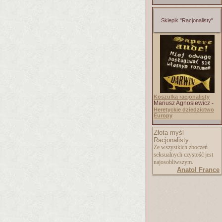
Sklepik "Racjonalisty"
Koszulka racjonalisty
Mariusz Agnosiewicz -
Heretyckie dziedzictwo
Europy
Złota myśl
Racjonalisty:
Ze wszystkich zboczeń
seksualnych czystość jest
najosobliwszym.
Anatol France