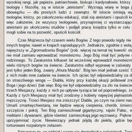
wysokiej rangi, jak papieże, patriarchowie, biskupi i kardynałowie, którzy
teologię i filozofię, są w istocie „ateistami". Wyznają wiarę w bog
obowiązku — dla prostych ludzi z zewnątrz. W istocie istnieją wy
teologów, którzy, po zakończeniu edukacji, stali się ateistami i opuścili 
więc założenie, że wszyscy teologowie, przynajmniej ci wystarczająco 
ateistami po ukończeniu studiów i podjęli pracę księdza tylko w celu 
mogli sobie na to pozwolić, opuścili kościół.
Czas Mojżesza był czasem wielu Bogów. Z tego powodu nigdy nie z
innych bogów, nawet w krajach sąsiadujących. Jednakże, zgodnie z wolą
najwyższy w „Zgromadzeniu Bogów" (zob. więcej na temat tej kwestii: st
nie miał zamiaru wprowadzać monoteizmu. Jego Bóg miał być jedynie
rodzinnego. To Zaraturstra kilkaset lat wcześniej wprowadził monoteizm
wielu różnych bogów na świecie. Zaraturstra odbył wyprawę w zaświaty 
jest tylko jeden Bóg, zwany „Ahura Mazda". Bóg ten miał jednak sześć 
z nich miało inne zadanie na świecie. Ich ojciec był odpowiedzialny za d
on straszliwego wroga — Diabła, który przy każdej okazji próbował z
Boga i jego dzieci (tak więc Bóg nie był odpowiedzialny za zło na świecie
trzech Mesjaszy, każdy z nich po upływie tysiąca lat od poprzedniego, 
Każdy z tych Mesjaszy miał być zrodzony z kobiety najwyżej piętnastoletn
mężczyznę. Trzeci Mesjasz ma zniszczyć Diabła, po czym na ziemi nast
Umarli zmartwychwstaną, nie będzie więcej cierpienia, chorób, śmierc
szczęście i pokój. Ten Bóg zamieszkiwał gigantyczny, rajski Pałac, 
meblami i dywanami, gdzie również zamieszkają jego wyznawcy. Piękne
uprzyjemniać życie. Niewierzący jednak pójdą do piekła, gdzie b
torturowani rozpalonym żelazem.
Spisawszy to, co widział i czego się dowiedział o zaświatach, Zara