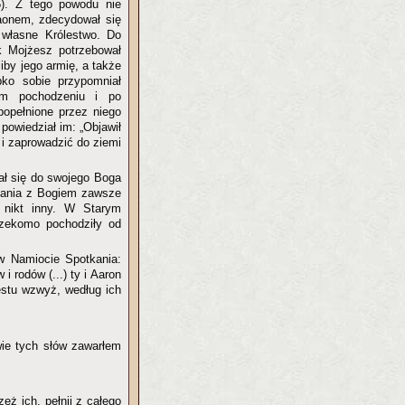
5). Z tego powodu nie
raonem, zdecydował się
własne Królestwo. Do
k Mojżesz potrzebował
liby jego armię, a także
ko sobie przypomniał
im pochodzeniu i po
popełnione przez niego
powiedział im: „Objawił
 i zaprowadzić do ziemi
ał się do swojego Boga
kania z Bogiem zawsze
 nikt inny. W Starym
rzekomo pochodziły od
w Namiocie Spotkania:
 rodów (...) ty i Aaron
iestu wzwyż, według ich
wie tych słów zawarłem
eż ich, pełnij z całego