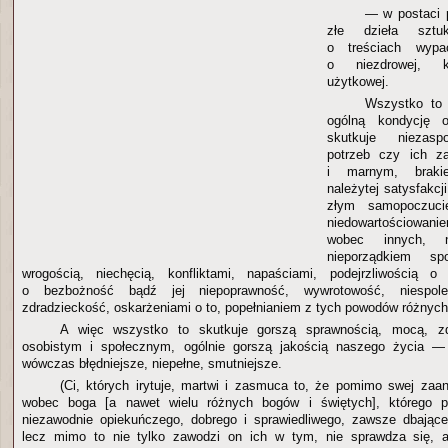
— w postaci p
złe dzieła sztuk
o treściach wypac
o niezdrowej, kł
użytkowej.
Wszystko to
ogólną kondycję o
skutkuje niezasp
potrzeb czy ich z
i marnym, braki
należytej satysfakcj
złym samopoczucie
niedowartościowan
wobec innych, n
nieporządkiem sp
wrogością, niechęcią, konfliktami, napaściami, podejrzliwością 
o bezbożność bądź jej niepoprawność, wywrotowość, niespolegl
zdradzieckość, oskarżeniami o to, popełnianiem z tych powodów różnych
A więc wszystko to skutkuje gorszą sprawnością, mocą, z
osobistym i społecznym, ogólnie gorszą jakością naszego życia —
wówczas błędniejsze, niepełne, smutniejsze.
(Ci, których irytuje, martwi i zasmuca to, że pomimo swej za
wobec boga [a nawet wielu różnych bogów i świętych], którego 
niezawodnie opiekuńczego, dobrego i sprawiedliwego, zawsze dbając
lecz mimo to nie tylko zawodzi on ich w tym, nie sprawdza się, 