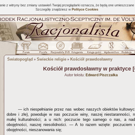
tanie z witryny bez zmiany ustawień Twojej przeglądarki oznacza, że będą one umieszcza
Szczegóły znajdziesz w
Polityce Cookies
Światopogląd
Świeckie religie
Kościół prawdosławny
»
»
Kościół prawdosławny w praktyce [
Autor tekstu:
Edward Piszczałka
— ich niespełnianie przez nas wobec naszych obiektów kultowych
dobre i złe), powoduje w nas poczucie winy, naszej niestaranności, ni
małej kulturalności; a u nich: poczucie tego samego o nas, a nad
obojętności, naszej niesolidności. — A to razem wzięte: poczuciem 
obojętności, nieszanowania się;