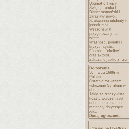
Dogmat o Trójcy
Świętej - próba l..
Diabeł tasmański i
zaraźliwy nowo..
Sześcienne odchody-to
jednak możl..
Wszechświat
przygotowany na
więce..
Własność, podatki i
kryzys: syste..
Football i "okolice"
oraz aktorst..
zakazane jabłko z raju
Ogłoszenia
:
30 marca 1689r w
Polsce
Ostatnio rozważam
wdrożenie Symfonii w
chmu..
Jakie są rzeczywiste
koszty wdrożenia AI
dobre szkolenia lub
materiały dotyczące
Arc..
Dodaj ogłoszenie..
Czy wojna USA/Iran