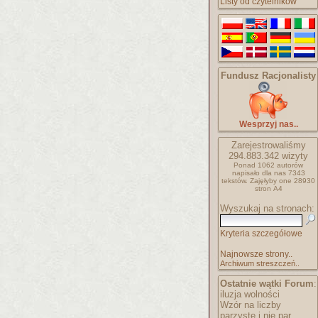
Listy od czytelników
Fundusz Racjonalisty
Wesprzyj nas..
Zarejestrowaliśmy
294.883.342
wizyty
Ponad 1062 autorów
napisało
dla nas 7343
tekstów.
Zajęłyby one 28930
stron A4
Wyszukaj na stronach:
Kryteria szczegółowe
Najnowsze strony..
Archiwum streszczeń..
Ostatnie wątki Forum
:
iluzja wolności
Wzór na liczby
parzyste i nie par..