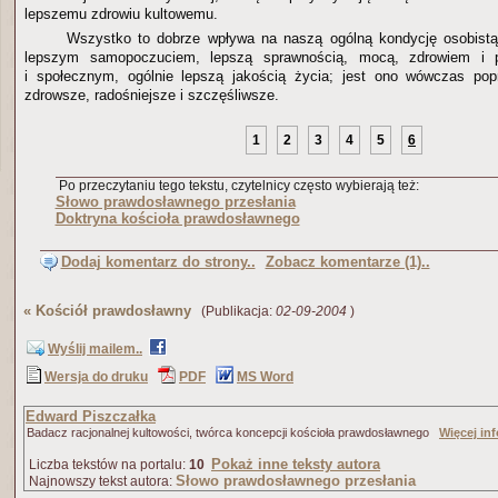
lepszemu zdrowiu kultowemu.
Wszystko to dobrze wpływa na naszą ogólną kondycję osobistą 
lepszym samopoczuciem, lepszą sprawnością, mocą, zdrowiem i 
i społecznym, ogólnie lepszą jakością życia; jest ono wówczas popr
zdrowsze, radośniejsze i szczęśliwsze.
1
2
3
4
5
6
Po przeczytaniu tego tekstu, czytelnicy często wybierają też:
Słowo prawdosławnego przesłania
Doktryna kościoła prawdosławnego
Dodaj komentarz do strony..
Zobacz komentarze (1)..
«
Kościół prawdosławny
(Publikacja:
02-09-2004
)
Wyślij mailem..
Wersja do druku
PDF
MS Word
Edward Piszczałka
Badacz racjonalnej kultowości, twórca koncepcji kościoła prawdosławnego
Więcej inf
Pokaż inne teksty autora
Liczba tekstów na portalu:
10
Słowo prawdosławnego przesłania
Najnowszy tekst autora: