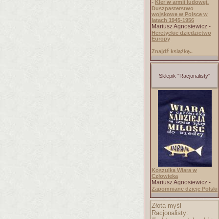
-
Kler w armii ludowej.
Duszpasterstwo
wojskowe w Polsce w
latach 1945-1956
Mariusz Agnosiewicz -
Heretyckie dziedzictwo
Europy
Znajdź książkę..
Sklepik "Racjonalisty"
Koszulka Wiara w
Człowieka
Mariusz Agnosiewicz -
Zapomniane dzieje Polski
Złota myśl
Racjonalisty: