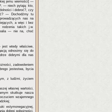
kiej jemu wierności] —
?; — niech pytają: kto,
dolności i dobroć?, czy
gać? — Dochodźmy tu
 prowadzących nas na
iejących, a więc i bez
 rodzenia takich j.w.
ealia — nie na, choć
 jest wtedy właściwe,
gacją odnosimy się do
drze dobrymi dla nas
bożności, zadowoleniem
rego jestestwa, bycia
ym, z ludźmi, życiem
szej własnej wartości,
 samym skutkuje nasza
 poczuciem wzajemnego
dzkiej;
uki estymonegacyjnej,
ania dobrej pobożności,