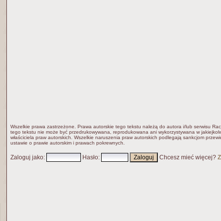
Wszelkie prawa zastrzeżone. Prawa autorskie tego tekstu należą do autora i/lub serwisu Rac
tego tekstu nie może być przedrukowywana, reprodukowana ani wykorzystywana w jakiejkolw
właściciela praw autorskich. Wszelkie naruszenia praw autorskich podlegają sankcjom przew
ustawie o prawie autorskim i prawach pokrewnych.
Zaloguj jako
:
Hasło
:
Chcesz mieć więcej?
Z