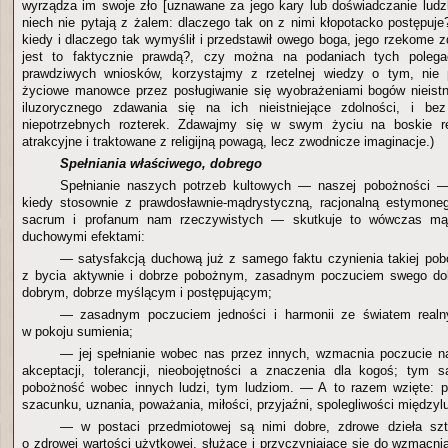
wyrządza im swoje zło [uznawane za jego kary lub doświadczanie ludz
niech nie pytają z żalem: dlaczego tak on z nimi kłopotacko postępuje
kiedy i dlaczego tak wymyślił i przedstawił owego boga, jego rzekome z
jest to faktycznie prawdą?, czy można na podaniach tych pole
prawdziwych wniosków, korzystajmy z rzetelnej wiedzy o tym, nie
życiowe manowce przez posługiwanie się wyobrażeniami bogów nieistn
iluzorycznego zdawania się na ich nieistniejące zdolności, i bez
niepotrzebnych rozterek. Zdawajmy się w swym życiu na boskie r
atrakcyjne i traktowane z religijną powagą, lecz zwodnicze imaginacje.)
Spełniania właściwego, dobrego
Spełnianie naszych potrzeb kultowych — naszej pobożności —
kiedy stosownie z prawdosławnie-mądrystyczną, racjonalną estymone
sacrum i profanum nam rzeczywistych — skutkuje to wówczas mą
duchowymi efektami:
— satysfakcją duchową już z samego faktu czynienia takiej po
z bycia aktywnie i dobrze pobożnym, zasadnym poczuciem swego dob
dobrym, dobrze myślącym i postępującym;
— zasadnym poczuciem jedności i harmonii ze światem realn
w pokoju sumienia;
— jej spełnianie wobec nas przez innych, wzmacnia poczucie na
akceptacji, tolerancji, nieobojętności a znaczenia dla kogoś; tym
pobożność wobec innych ludzi, tym ludziom. — A to razem wzięte:
szacunku, uznania, poważania, miłości, przyjaźni, spolegliwości międzylu
— w postaci przedmiotowej są nimi dobre, zdrowe dzieła szt
o zdrowej wartości użytkowej, służące i przyczyniające się do wzmacni