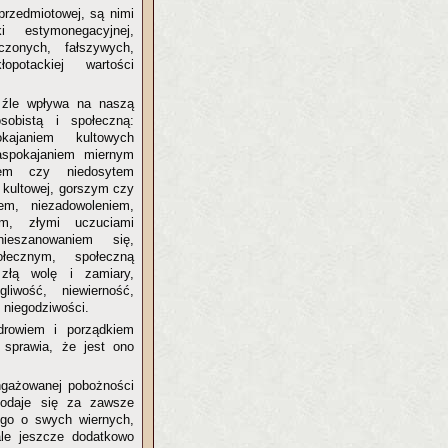
rzedmiotowej, są nimi
i estymonegacyjnej,
zonych, fałszywych,
opotackiej wartości
 źle wpływa na naszą
sobistą i społeczną:
okajaniem kultowych
aspokajaniem miernym
em czy niedosytem
i kultowej, gorszym czy
m, niezadowoleniem,
iem, złymi uczuciami
ieszanowaniem się,
ołecznym, społeczną
o złą wolę i zamiary,
iwość, niewierność,
 niegodziwości.
drowiem i porządkiem
 sprawia, że jest ono
angażowanej pobożności
podaje się za zawsze
ego o swych wiernych,
ale jeszcze dodatkowo