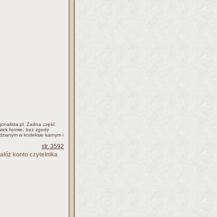
jonalista.pl. Żadna część
iek formie, bez zgody
idzianym w kodeksie karnym i
str. 3592
ałóż konto czytelnika