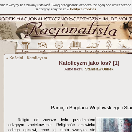
tanie z witryny bez zmiany ustawień Twojej przeglądarki oznacza, że będą one umieszcza
Szczegóły znajdziesz w
Polityce Cookies
«
Kościół i Katolicyzm
Katolicyzm jako los? [1]
Autor tekstu:
Stanisław Obirek
Pamięci Bogdana Wojdowskiego i Sta
Religia od zawsze była przedmiotem
budzącym zaciekawienie. Religijność człowieka
podlega opisowi, choć jej istota wymyka się