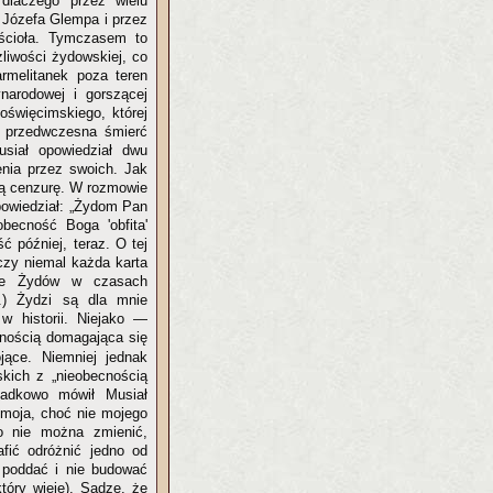
 dlaczego przez wielu
a Józefa Glempa i przez
ościoła. Tymczasem to
liwości żydowskiej, co
armelitanek poza teren
narodowej i gorszącej
oświęcimskiego, której
o przedwczesna śmierć
usiał opowiedział dwu
enia przez swoich. Jak
ą cenzurę. W rozmowie
dpowiedział: „Żydom Pan
obecność Boga 'obfita'
ć później, teraz. O tej
dczy niemal każda karta
eje Żydów w czasach
..) Żydzi są dla mnie
 historii. Niejako —
wnością domagająca się
jące. Niemniej jednak
skich z „nieobecnością
gadkowo mówił Musiał
 moja, choć nie mojego
o nie można zmienić,
fić odróżnić jedno od
ś poddać i nie budować
(który wieje). Sądzę, że