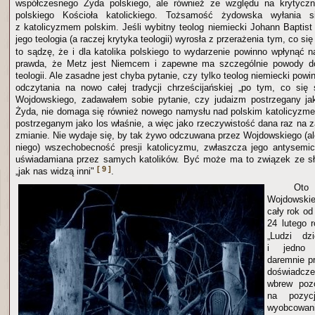
współczesnego Żyda polskiego, ale również ze względu na krytycz
polskiego Kościoła katolickiego. Tożsamość żydowska wyłania 
z katolicyzmem polskim. Jeśli wybitny teolog niemiecki Johann Baptist
jego teologia (a raczej krytyka teologii) wyrosła z przerażenia tym, co s
to sądzę, że i dla katolika polskiego to wydarzenie powinno wpłynąć 
prawda, że Metz jest Niemcem i zapewne ma szczególnie powody do
teologii. Ale zasadne jest chyba pytanie, czy tylko teolog niemiecki pow
odczytania na nowo całej tradycji chrześcijańskiej „po tym, co się 
Wojdowskiego, zadawałem sobie pytanie, czy judaizm postrzegany jak
Żyda, nie domaga się również nowego namysłu nad polskim katolicyzme
postrzeganym jako los właśnie, a więc jako rzeczywistość dana raz na 
zmianie. Nie wydaje się, by tak żywo odczuwana przez Wojdowskiego (al
niego) wszechobecność presji katolicyzmu, zwłaszcza jego antysemic
uświadamiana przez samych katolików. Być może ma to związek ze sł
[ 9 ]
„jak nas widzą inni"
.
Oto
Wojdowski
cały rok od
24 lutego 
„Ludzi dzi
i jedno 
daremnie p
doświadc
wbrew pozo
na pozycj
wyobcowan