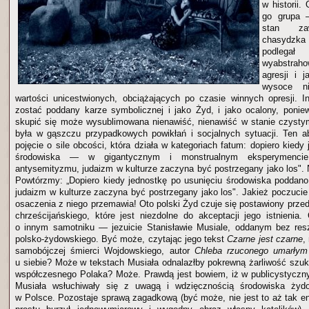
w historii.
go grupa 
stan zaw
chasydzk
podlegał
wyabstrah
agresji i 
wysoce ni
wartości unicestwionych, obciążających po czasie winnych opresji. 
zostać poddany karze symbolicznej i jako Żyd, i jako ocalony, ponie
skupić się może wysublimowana nienawiść, nienawiść w stanie czystym
była w gąszczu przypadkowych powikłań i socjalnych sytuacji. Ten ab
pojęcie o sile obcości, która działa w kategoriach fatum: dopiero kiedy
środowiska — w gigantycznym i monstrualnym eksperymenci
antysemityzmu, judaizm w kulturze zaczyna być postrzegany jako los". 
Powtórzmy: „Dopiero kiedy jednostkę po usunięciu środowiska poddano
judaizm w kulturze zaczyna być postrzegany jako los". Jakież poczucie
osaczenia z niego przemawia! Oto polski Żyd czuje się postawiony prz
chrześcijańskiego, które jest niezdolne do akceptacji jego istnienia.
o innym samotniku — jezuicie Stanisławie Musiale, oddanym bez resz
polsko-żydowskiego. Być może, czytając jego tekst
Czarne jest czarne
,
samobójczej śmierci Wojdowskiego, autor
Chleba rzuconego umarłym
u siebie? Może w tekstach Musiała odnalazłby pokrewną żarliwość szuk
współczesnego Polaka? Może. Prawdą jest bowiem, iż w publicystyczny 
Musiała wsłuchiwały się z uwagą i wdzięcznością środowiska żydo
w Polsce. Pozostaje sprawą zagadkową (być może, nie jest to aż tak e