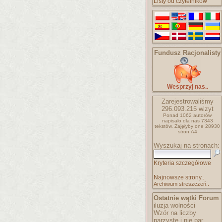
Listy od czytelników
Fundusz Racjonalisty
Wesprzyj nas..
Zarejestrowaliśmy
296.093.215
wizyt
Ponad 1062 autorów
napisało
dla nas 7343
tekstów.
Zajęłyby one 28930
stron A4
Wyszukaj na stronach:
Kryteria szczegółowe
Najnowsze strony..
Archiwum streszczeń..
Ostatnie wątki Forum
:
iluzja wolności
Wzór na liczby
parzyste i nie par..