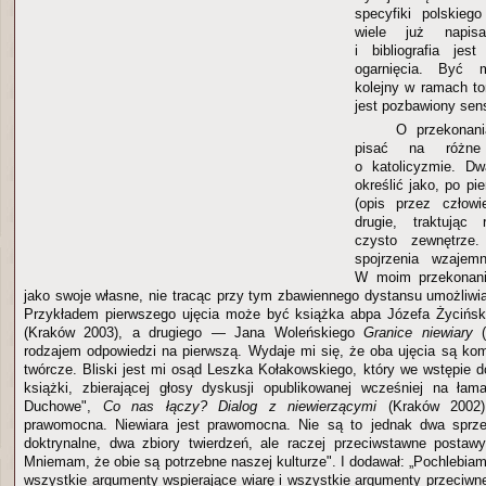
specyfiki polskieg
wiele już napi
i bibliografia jes
ogarnięcia. Być 
kolejny w ramach 
jest pozbawiony sen
O przekonani
pisać na różne
o katolicyzmie. D
określić jako, po pie
(opis przez człowi
drugie, traktując 
czysto zewnętrze
spojrzenia wzajemn
W moim przekonani
jako swoje własne, nie tracąc przy tym zbawiennego dystansu umożliwia
Przykładem pierwszego ujęcia może być książka abpa Józefa Życińs
(Kraków 2003), a drugiego — Jana Woleńskiego
Granice niewiary
(
rodzajem odpowiedzi na pierwszą. Wydaje mi się, że oba ujęcia są ko
twórcze. Bliski jest mi osąd Leszka Kołakowskiego, który we wstępie 
książki, zbierającej głosy dyskusji opublikowanej wcześniej na łam
Duchowe",
Co nas łączy? Dialog z niewierzącymi
(Kraków 2002) 
prawomocna. Niewiara jest prawomocna. Nie są to jednak dwa sprz
doktrynalne, dwa zbiory twierdzeń, ale raczej przeciwstawne postaw
Mniemam, że obie są potrzebne naszej kulturze". I dodawał: „Pochlebia
wszystkie argumenty wspierające wiarę i wszystkie argumenty przeciwne