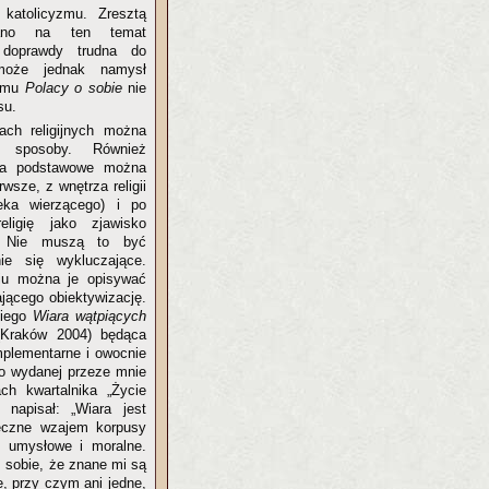
o katolicyzmu. Zresztą
sano na ten temat
t doprawdy trudna do
może jednak namysł
tomu
Polacy o sobie
nie
su.
ach religijnych można
 sposoby. Również
wa podstawowe można
rwsze, z wnętrza religii
eka wierzącego) i po
religię jako zjawisko
. Nie muszą to być
ie się wykluczające.
u można je opisywać
jącego obiektywizację.
kiego
Wiara wątpiących
Kraków 2004) będąca
mplementarne i owocnie
do wydanej przeze mnie
ach kwartalnika „Życie
napisał: „Wiara jest
eczne wzajem korpusy
y umysłowe i moralne.
m sobie, że znane mi są
, przy czym ani jedne,