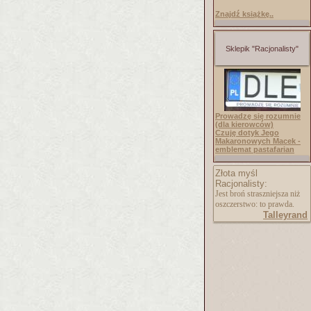
Znajdź książkę..
Sklepik "Racjonalisty"
Prowadzę się rozumnie
(dla kierowców)
Czuję dotyk Jego
Makaronowych Macek -
emblemat pastafarian
Złota myśl
Racjonalisty:
Jest broń straszniejsza niż
oszczerstwo: to prawda.
Talleyrand