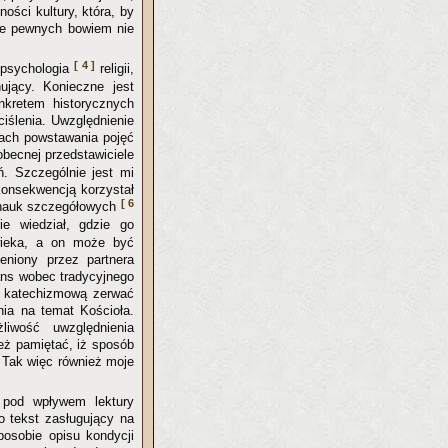
ności kultury, która, by
nie pewnych bowiem nie
[ 4 ]
 psychologia
religii,
ujący. Konieczne jest
onkretem historycznych
ciślenia. Uwzględnienie
ach powstawania pojęć
obecnej przedstawiciele
. Szczególnie jest mi
 konsekwencją korzystał
[ 6
mu nauk szczegółowych
ie wiedział, gdzie go
wieka, a on może być
eniony przez partnera
tans wobec tradycyjnego
ją katechizmową zerwać
nia na temat Kościoła.
iwość uwzględnienia
eż pamiętać, iż sposób
. Tak więc również moje
pod wpływem lektury
to tekst zasługujący na
osobie opisu kondycji