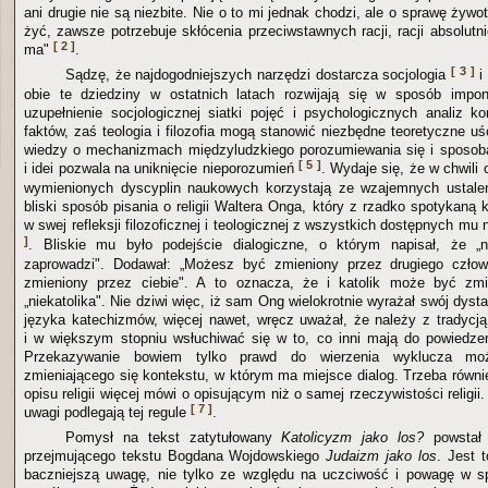
ani drugie nie są niezbite. Nie o to mi jednak chodzi, ale o sprawę żywot
żyć, zawsze potrzebuje skłócenia przeciwstawnych racji, racji absolut
[ 2 ]
ma"
.
[ 3 ]
Sądzę, że najdogodniejszych narzędzi dostarcza socjologia
i
obie te dziedziny w ostatnich latach rozwijają się w sposób impon
uzupełnienie socjologicznej siatki pojęć i psychologicznych analiz k
faktów, zaś teologia i filozofia mogą stanowić niezbędne teoretyczne uś
wiedzy o mechanizmach międzyludzkiego porozumiewania się i sposob
[ 5 ]
i idei pozwala na uniknięcie nieporozumień
. Wydaje się, że w chwili 
wymienionych dyscyplin naukowych korzystają ze wzajemnych ustaleń
bliski sposób pisania o religii Waltera Onga, który z rzadko spotykaną
w swej refleksji filozoficznej i teologicznej z wszystkich dostępnych 
]
. Bliskie mu było podejście dialogiczne, o którym napisał, że „n
zaprowadzi". Dodawał: „Możesz być zmieniony przez drugiego czło
zmieniony przez ciebie". A to oznacza, że i katolik może być zmi
„niekatolika". Nie dziwi więc, iż sam Ong wielokrotnie wyrażał swój dys
języka katechizmów, więcej nawet, wręcz uważał, że należy z tradyc
i w większym stopniu wsłuchiwać się w to, co inni mają do powiedze
Przekazywanie bowiem tylko prawd do wierzenia wyklucza możl
zmieniającego się kontekstu, w którym ma miejsce dialog. Trzeba równi
opisu religii więcej mówi o opisującym niż o samej rzeczywistości religii
[ 7 ]
uwagi podlegają tej regule
.
Pomysł na tekst zatytułowany
Katolicyzm jako los?
powstał 
przejmującego tekstu Bogdana Wojdowskiego
Judaizm jako los
. Jest 
baczniejszą uwagę, nie tylko ze względu na uczciwość i powagę w sp