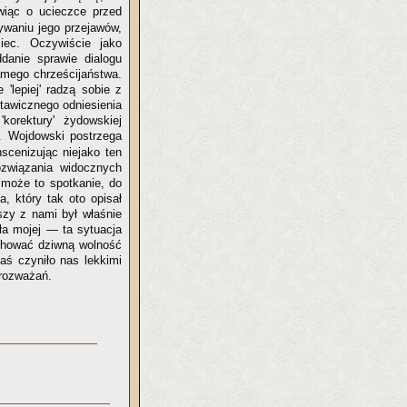
wiąc o ucieczce przed
ywaniu jego przejawów,
iec. Oczywiście jako
ddanie sprawie dialogu
amego chrześcijaństwa.
 'lepiej' radzą sobie z
ustawicznego odniesienia
orektury' żydowskiej
. Wojdowski postrzega
nscenizując niejako ten
ozwiązania widocznych
 może to spotkanie, do
, który tak oto opisał
szy z nami był właśnie
ła mojej — ta sytuacja
achować dziwną wolność
aś czyniło nas lekkimi
 rozważań.