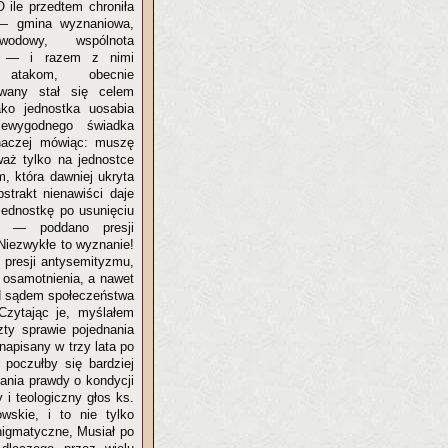
 O ile przedtem chroniła
— gmina wyznaniowa,
odowy, wspólnota
a — i razem z nimi
 atakom, obecnie
owany stał się celem
jako jednostka uosabia
ewygodnego świadka
Inaczej mówiąc: muszę
waż tylko na jednostce
, która dawniej ukryta
strakt nienawiści daje
 jednostkę po usunięciu
e — poddano presji
Niezwykłe to wyznanie!
 presji antysemityzmu,
 osamotnienia, a nawet
ed sądem społeczeństwa
 Czytając je, myślałem
ty sprawie pojednania
 napisany w trzy lata po
poczułby się bardziej
ania prawdy o kondycji
i teologiczny głos ks.
wskie, i to nie tylko
nigmatyczne, Musiał po