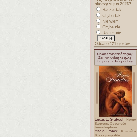
skoczy się w 2026?
Raczej tak
Chyba tak
Nie wiem
Chyba nie
Raczej nie
Oddano 121 głosów.
Chcesz wiedzieć więcej?
Zamów dobrą książkę.
Propozycje Racjonalisty:
Lucas L. Grabeel -
Homo
Sanctus. Opowieść
homokapłana
Anatol France -
Kościół a
Rzeczpospolita