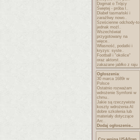
Dogmat o Trójcy
Świętej - próba l..
Diabeł tasmański i
zaraźliwy nowo..
Sześcienne odchody-to
jednak możl..
Wszechświat
przygotowany na
więce..
Własność, podatki i
kryzys: syste..
Football i "okolice"
oraz aktorst..
zakazane jabłko z raju
Ogłoszenia
:
30 marca 1689r w
Polsce
Ostatnio rozważam
wdrożenie Symfonii w
chmu..
Jakie są rzeczywiste
koszty wdrożenia AI
dobre szkolenia lub
materiały dotyczące
Arc..
Dodaj ogłoszenie..
Czy wojna USA/Iran