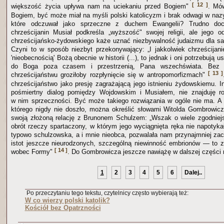
[ 12 ]
większość życia upływa nam na uciekaniu przed Bogiem"
. Mó
Bogiem, być może miał na myśli polski katolicyzm i brak odwagi w naz
które odczuwał jako sprzeczne z duchem Ewangelii? Trudno doc
chrześcijanin Musiał podkreśla „wyższość" swojej religii, ale jego o
chrześcijańsko-żydowskiego każe uznać niezbywalność judaizmu dla s
Czyni to w sposób niezbyt przekonywający: „I jakkolwiek chrześcijanie
'nieobecnością' Bożą obecnie w historii (...), to jednak i oni potrzebują 
do Boga poza czasem i przestrzenią, Pana wszechświata. Bez 'k
[ 13 ]
chrześcijaństwu groziłoby rozpłynięcie się w antropomorfizmach"
chrześcijaństwo jako presję zagrażającą jego istnieniu żydowskiemu. I
pośmiertny dialog pomiędzy Wojdowskim i Musiałem, nie znajduję r
w nim sprzeczności. Być może takiego rozwiązania w ogóle nie ma. A
którego nigdy nie doszło, można określić słowami Witolda Gombrowicza
swoją złożoną relację z Brunonem Schulzem: „Wszak o wiele zgodniej
obrót rzeczy spartaczony, w którym jego wyciągnięta ręka nie napotyka
typowo schulzowska, a i mnie nieobca, pozwalała nam przynajmniej z
istot jeszcze nieurodzonych, szczególną niewinność embrionów — to z
[ 14 ]
wobec Formy"
. Do Gombrowicza jeszcze nawiążę w dalszej części
1
2
3
4
5
6
Dalej..
Po przeczytaniu tego tekstu, czytelnicy często wybierają też:
W co wierzy polski katolik?
Kościół bez Opatrzności