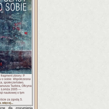
fragment zbioru: P.
y o sobie. Współczesna
tka, społeczeństwo,
anusza Tazbira, Oficyna
, Łomża 2005 —
ji naukowej o tym
iście za zgodą S.
. więcej...
zne dla zrozumienia