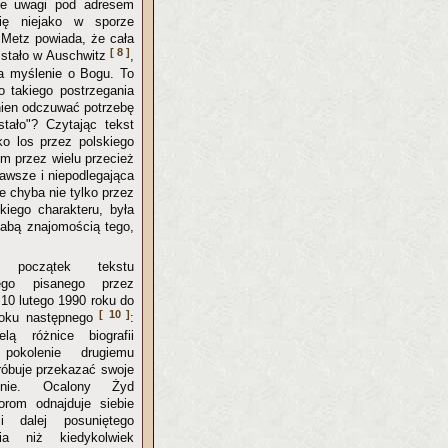
ne uwagi pod adresem
się niejako w sporze
 Metz powiada, że cała
[ 8 ]
ię stało w Auschwitz
,
na myślenie o Bogu. To
 takiego postrzegania
inien odczuwać potrzebę
stało"? Czytając tekst
o los przez polskiego
m przez wielu przecież
zawsze i niepodlegająca
e chyba nie tylko przez
kiego charakteru, była
abą znajomością tego,
 początek tekstu
ego pisanego przez
 10 lutego 1990 roku do
[ 10 ]
roku następnego
:
elą różnice biografii
pokolenie drugiemu
róbuje przekazać swoje
zenie. Ocalony Żyd
rom odnajduje siebie
i dalej posuniętego
ia niż kiedykolwiek