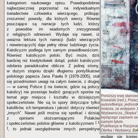
kategoriom naukowego opisu. Prawdopodobnie
najbezpieczniej poprzestać na indywidualnym
świadectwie człowieka wierzącego, próbując
zrozumieć powody, dla których wierzy. Równie
pouczające są narracje tych ludzi, którzy
z powodów im wiadomych zrezygnowali
z religijnych odniesień. Wydaje się nawet, iż
uważna lektura tych narracji (ludzi wierzących
i niewierzących) daje pełny obraz ludzkiego życia.
Katolicyzm podlega tym samym prawidłowościom.
Również katolicyzm polski. Być może, dziś
bardziej niż kiedykolwiek dotąd, polski katolicyzm
odsłania paradoksalne oblicze. Z jednej strony,
w dużym stopniu dzięki długiemu pontyfikatowi
polskiego papieża Jana Pawła II (1978-2005), stał
się przedmiotem uwagi na całym świecie, z drugiej
— w samej Polsce (i na świecie, gdzie są polscy
katolicy) nie przestaje budzić gorących sporów na
Poniższy esej stanowi 
temat jego miejsca i kształtu w dzisiejszym
Kowalski (red.),
Polac
społeczeństwie. Nie są to spory dotyczące tylko
autorefleksja: jednos
katolików, ich temperatura i jakość dotyczy również
historia
, ze wstępem J
„innych". Nawet jeśli można się spotkać i dzisiaj
Wydawnicza „Stopka"
będącego zapisem ses
z opiniami utożsamiającymi Polaków
samym tytule.
[ 1
i społeczeństwo polskie głównie z katolicyzmem
Publikacja w Racjonal
]
, to jednak uwzględnienie innych perspektyw
Obirka i Wydawcy.
Zob
wydaje się koniec