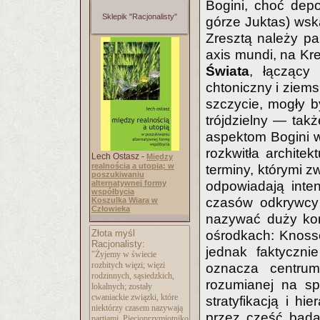
Bogini, choć depo
Sklepik "Racjonalisty"
górze Juktas) wsk
Zresztą należy p
axis mundi, na Kr
Świata
, łączący 
chtoniczny i ziems
szczycie, mogły b
trójdzielny — tak
aspektom Bogini w
rozkwitła archite
Lech Ostasz -
Między
realnością a utopią: w
terminy, którymi z
poszukiwaniu
odpowiadają inte
alternatywnej formy
współbycia
czasów odkrywcy 
Koszulka Wiara w
Człowieka
nazywać duży ko
ośrodkach: Knosso
Złota myśl
Racjonalisty:
jednak faktycznie
"Żyjemy w świecie
rozbitych więzi; więzi
oznacza centru
rodzinnych, sąsiedzkich,
rozumianej na sp
lokalnych; zostały
cwaniackie związki, które
stratyfikacją i h
niektórzy czasem nazywają
przez część badac
partiami. Pięcioprzymiotniko