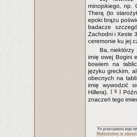
minojskiego, np.
Therą (to staroż
epoki brązu poświ
badacze szczegó
Zachodni i Xeste 3
ceremonie ku jej c
Ba, niektórz
imię owej Bogini e
bowiem na tabli
języku greckim, al
obecnych na tablic
imię wywodzić si
[ 5 ]
Hillera).
Późni
znaczeń tego imie
Po przeczytaniu tego tek
Małżeństwo w staroż