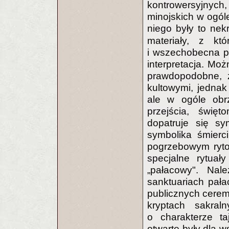
kontrowersyjny
minojskich w ogól
niego były to nek
materiały, z k
i wszechobecna po
interpretacja. Moż
prawdopodobne, ż
kultowymi, jednak
ale w ogóle obr
przejścia, święt
dopatruje się sy
symbolika śmierc
pogrzebowym ryto
specjalne rytuał
„pałacowy". Na
sanktuariach pała
publicznych ceremo
kryptach sakral
o charakterze t
otwarte były dla w