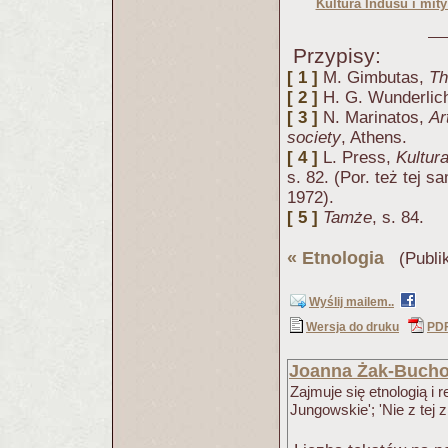
Kultura Indusu i mity
Przypisy:
[ 1 ]
M. Gimbutas,
Th
[ 2 ]
H. G. Wunderlic
[ 3 ]
N. Marinatos,
Ar
society
, Athens.
[ 4 ]
L. Press,
Kultur
s. 82. (Por. też tej s
1972).
[ 5 ]
Tamże
, s. 84.
«
Etnologia
(Publik
Wyślij mailem..
Wersja do druku
PD
Joanna Żak-Bucho
Zajmuje się etnologią i 
Jungowskie'; 'Nie z tej z