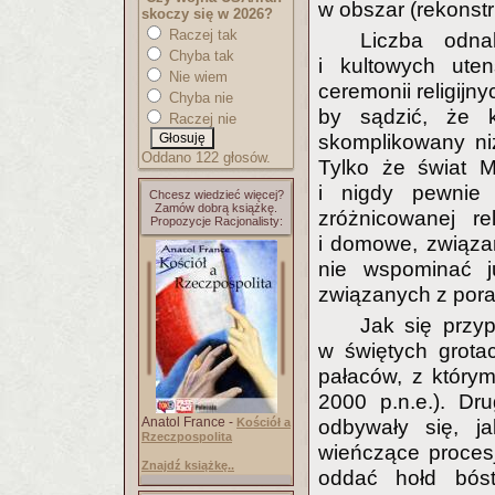
w obszar (rekonstr
skoczy się w 2026?
Raczej tak
Liczba odna
Chyba tak
i kultowych uten
Nie wiem
ceremonii religijn
Chyba nie
by sądzić, że k
Raczej nie
skomplikowany niż 
Oddano 122 głosów.
Tylko że świat M
i nigdy pewnie
Chcesz wiedzieć więcej?
Zamów dobrą książkę.
zróżnicowanej rel
Propozycje Racjonalisty:
i domowe, związa
nie wspominać j
związanych z pora
Jak się przyp
w świętych grota
pałaców, z którym
2000 p.n.e.). Dru
Anatol France -
odbywały się, j
Kościół a
Rzeczpospolita
wieńczące procesj
Znajdź książkę..
oddać hołd bóst