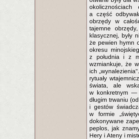
okolicznościach
a część odbywała
obrzędy w całośc
tajemne obrzędy,
klasycznej, były 
że pewien hymn o
okresu minojskieg
z południa i z m
wzmiankuje, że wł
ich „wynalezienia"
rytuały wtajemnic
świata, ale wsk
w konkretnym — e
długim trwaniu (od
i gestów świadcz
w formie „święty
dokonywane zapew
peplos, jak znamy
Hery i Ateny i mis