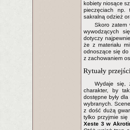
kobiety niosące sz
pieczęciach np. 
sakralną odzież or
Skoro zatem w
wywodzących się
dotyczy najpewnie
że z materiału m
odnoszące się do 
z zachowaniem ost
Rytuały przejści
Wydaje się, 
charakter, by ta
dostępne były dla
wybranych. Scener
z dość dużą gwara
tylko przyjmie się
Xeste 3 w Akroti