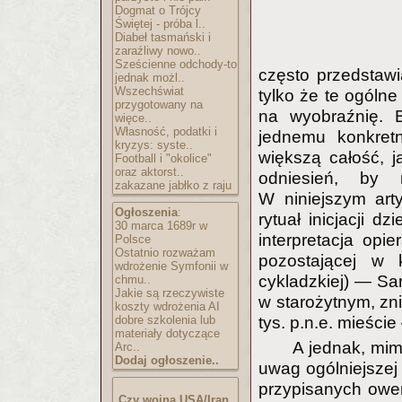
Dogmat o Trójcy
Świętej - próba l..
Diabeł tasmański i
zaraźliwy nowo..
Sześcienne odchody-to
często przedstaw
jednak możl..
Wszechświat
tylko że te ogólne
przygotowany na
na wyobraźnię. B
więce..
Własność, podatki i
jednemu konkretn
kryzys: syste..
większą całość, j
Football i "okolice"
oraz aktorst..
odniesień, by
zakazane jabłko z raju
W niniejszym art
Ogłoszenia
:
rytuał inicjacji 
30 marca 1689r w
interpretacja opi
Polsce
Ostatnio rozważam
pozostającej w k
wdrożenie Symfonii w
cykladzkiej) — San
chmu..
Jakie są rzeczywiste
w starożytnym, z
koszty wdrożenia AI
tys. p.n.e. mieście 
dobre szkolenia lub
materiały dotyczące
A jednak, mim
Arc..
Dodaj ogłoszenie..
uwag ogólniejszej 
przypisanych owem
Czy wojna USA/Iran