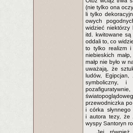
Otóż wciąż trwa s
(nie tylko ona ocz
li tylko dekoracy
owych pogodnych
widzieć niektórzy 
itd. kwitowane są
oddali to, co widzie
to tylko realizm 
niebieskich małp
małp nie było w na
uważają, że sztu
ludów, Egipcjan, 
symboliczny, 
pozafiguratywn
światopoglądo
przewodniczka po A
i córka słynnego 
i autora tezy, że
wyspy Santoryn r
Jej również