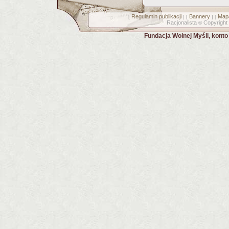
Regulamin publikacji
Bannery
Mapa
[
] [
] [
Racjonalista
Copyright
©
Fundacja Wolnej Myśli, kont