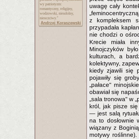
wy patriotyzm:
uwagę cały konteks
romantyczny, religijny,
„feminocentrycz
wodzowski, nieudolny,
nieuczciwy."
z kompleksem sak
Andrzej Koraszewski
przypadała kapłan
nie chodzi o ośro
Krecie miała inn
Minojczyków było
kulturach, a bar
kolektywny, zapew
kiedy zjawili się
pojawiły się grob
„pałace" minojsk
obawiał się napaśc
„sala tronowa" w „
król, jak pisze s
— jest salą rytu
na to dosłownie 
wiązany z Boginią 
motywy roślinne).