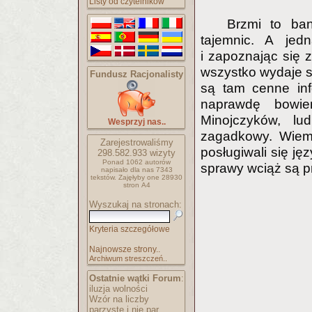
Listy od czytelników
Brzmi to ba
tajemnic. A jed
i zapoznając się 
wszystko wydaje si
Fundusz Racjonalisty
są tam cenne inf
naprawdę bowie
Minojczyków, lud
Wesprzyj nas..
zagadkowy. Wiemy
Zarejestrowaliśmy
posługiwali się ję
298.582.933
wizyty
Ponad 1062 autorów
sprawy wciąż są p
napisało
dla nas 7343
tekstów.
Zajęłyby one 28930
stron A4
Wyszukaj na stronach:
Kryteria szczegółowe
Najnowsze strony..
Archiwum streszczeń..
Ostatnie wątki Forum
:
iluzja wolności
Wzór na liczby
parzyste i nie par..