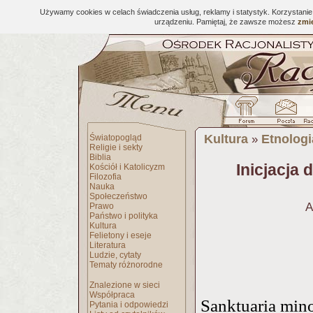
Używamy cookies w celach świadczenia usług, reklamy i statystyk. Korzystani
urządzeniu. Pamiętaj, że zawsze możesz
zmie
Kultura
Etnologi
Światopogląd
»
Religie i sekty
Biblia
Inicjacja
Kościół i Katolicyzm
Filozofia
Nauka
Społeczeństwo
A
Prawo
Państwo i polityka
Kultura
Felietony i eseje
Literatura
Ludzie, cytaty
Tematy różnorodne
Znalezione w sieci
Współpraca
Sanktuaria mino
Pytania i odpowiedzi