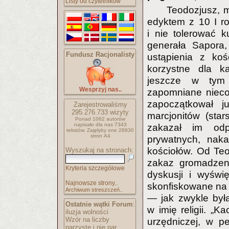
Listy od czytelników
Teodozjusz, m
edyktem z 10 I r
i nie tolerować 
generała Sapora,
Fundusz Racjonalisty
ustąpienia z kośc
korzystne dla k
jeszcze w tym 
Wesprzyj nas..
zapomniane nieco 
zapoczątkował ju
Zarejestrowaliśmy
295.276.733
wizyty
marcjonitów (star
Ponad 1062 autorów
napisało
dla nas 7343
zakazał im odp
tekstów.
Zajęłyby one 28930
stron A4
prywatnych, naka
kościołów. Od Teod
Wyszukaj na stronach:
zakaz gromadzeni
Kryteria szczegółowe
dyskusji i wyświę
Najnowsze strony..
skonfiskowane na 
Archiwum streszczeń..
— jak zwykle była
Ostatnie wątki Forum
:
w imię religii. „
iluzja wolności
Wzór na liczby
urzędniczej, w p
parzyste i nie par..