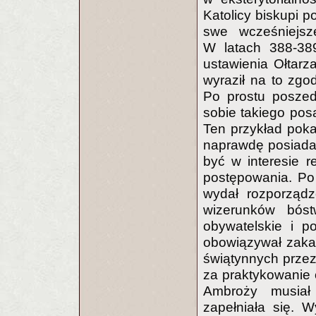
Katolicy biskupi p
swe wcześniejsz
W latach 388-389
ustawienia Ołtarz
wyraził na to zgo
Po prostu poszed
sobie takiego pos
Ten przykład poka
naprawdę posiada
być w interesie re
postępowania. Po 
wydał rozporządz
wizerunków bóst
obywatelskie i p
obowiązywał zakaz
świątynnych przez
za praktykowanie o
Ambroży musiał
zapełniała się. W