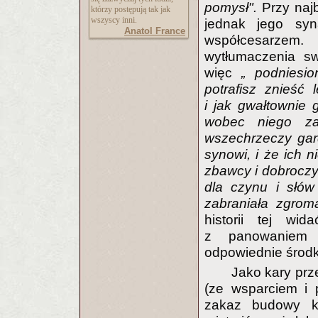
pomysł".
Przy najb
którzy postępują tak jak
wszyscy inni.
jednak jego syn
Anatol France
współcesarzem
wytłumaczenia sw
więc
„ podniesio
potrafisz znieść
i jak gwałtownie 
wobec niego za
wszechrzeczy gard
synowi, i że ich 
zbawcy i dobroczy
dla czynu i słów
zabraniała zgrom
historii tej wi
z panowaniem 
odpowiednie środki
Jako kary prz
(ze wsparciem i 
zakaz budowy ko