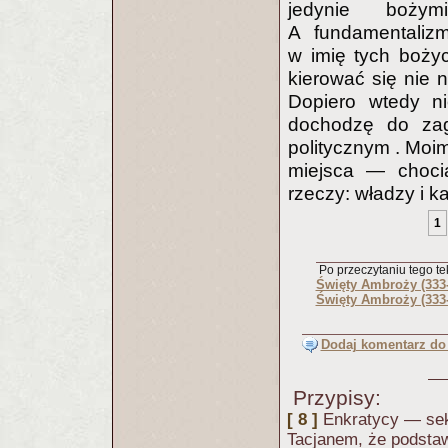
jedynie boży
A fundamentalizm
w imię tych boży
kierować się nie 
Dopiero wtedy ni
dochodzę do zaga
politycznym . Moi
miejsca — choci
rzeczy: władzy i k
1
Po przeczytaniu tego tek
Święty Ambroży (333-
Święty Ambroży (333-
Dodaj komentarz do 
Przypisy:
[ 8 ]
Enkratycy — sek
Tacjanem, że podstaw