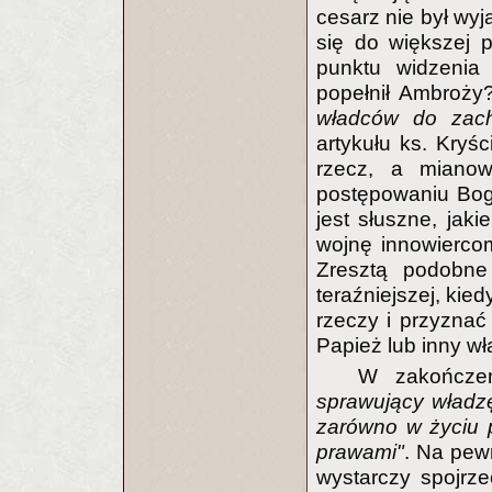
cesarz nie był wyj
się do większej 
punktu widzenia 
popełnił Ambroży
władców do zac
artykułu ks. Kryś
rzecz, a miano
postępowaniu Boga
jest słuszne, jak
wojnę innowiercom
Zresztą podobn
teraźniejszej, kie
rzeczy i przyznać 
Papież lub inny wł
W zakończen
sprawujący władzę
zarówno w życiu 
prawami"
. Na pewn
wystarczy spojrze