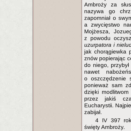
Ambroży za słus
nazywa go chrze
zapomniał o swym
a zwycięstwo na
Mojżesza, Jozue
z powodu oczysz
uzurpatora i niel
jak chorągiewka 
znów popierając ce
do niego, przybył
nawet nabożeńs
o oszczędzenie s
ponieważ sam zdr
dzięki modlitwom
przez jakiś cz
Eucharystii. Najpi
zabijał.
4 IV 397 rok
święty Ambroży.