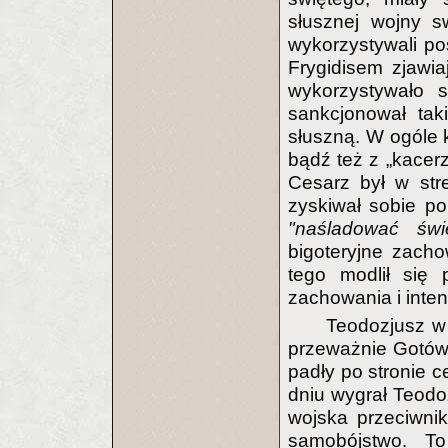
słusznej wojny s
wykorzystywali po
Frygidisem zjawia
wykorzystywało s
sankcjonował tak
słuszną. W ogóle 
bądź też z „kacerz
Cesarz był w stre
zyskiwał sobie po
"naśladować świ
bigoteryjne zacho
tego modlił się 
zachowania i inten
Teodozjusz w 
przeważnie Gotów. 
padły po stronie 
dniu wygrał Teodo
wojska przeciwnik
samobójstwo. T