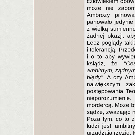
człowiekiem obow
może nie zapomi
Ambroży pilnowa
panowało jedynie c
z wielką sumienno
żadnej okazji, ab
Lecz poglądy taki
i tolerancją. Prz
i o to aby wywie
ksiądz, że
"Ce
ambitnym, żądnym 
błędy"
. A czy Amb
największym za
postępowania Teo
nieporozumienie.
mordercą. Może by
sądzę, zważając n
Poza tym, co to 
ludzi jest ambitn
urządzają rzezie. 