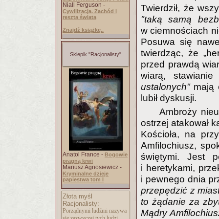
Niall Ferguson -
Twierdził, że wsz
Cywilizacja. Zachód i
reszta świata
"taką samą bezb
w ciemnościach n
Znajdź książkę..
Posuwa się nawet
twierdząc, że „he
Sklepik "Racjonalisty"
przed prawdą wiary
wiarą, stawiani
ustalonych"
mają 
lubił dyskusji.
Ambroży nieu
ostrzej atakował k
Kościoła, na prz
Amfilochiusz, sp
Anatol France -
Bogowie
świętymi. Jest 
pragną krwi
i heretykami, prze
Mariusz Agnosiewicz -
Kryminalne dzieje
i pewnego dnia pr
papiestwa tom I
przepędzić z mias
Złota myśl
to żądanie za zb
Racjonalisty:
Porządnymi ludźmi nazywa
Mądry Amfilochiusz
się zazwyczaj tych ludzi,