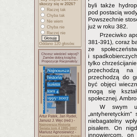
skoczy się w 2026?
byli także hydrop
Raczej tak
pod postacią wody,
Chyba tak
Powszechnie stosow
Nie wiem
już w roku 382.
Chyba nie
Raczej nie
Przeciwko apo
381-391), coraz ba
Oddano 120 głosów.
ze społeczeńst
Chcesz wiedzieć więcej?
i spadkobierczyc
Zamów dobrą książkę.
Propozycje Racjonalisty:
tylko chrześcijanie
przechodzą na 
przechodzą do gn
być objęci wiecz
mogą się kształ
społecznej. Ambro
W swym ust
„antyheretyckim"
Artur Patek, Jan Rydel,
niebagatelny wpł
Janusz J. Węc (red.) -
Najnowsza Historia
pisałem. On nigd
Świata tom 4 1995-2007
Mariusz Agnosiewicz -
innowiercom, on
Zapomniane dzieje Polski