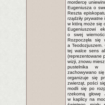
mordercę uniewinn
Eugeniusza o swej
Reszta episkopatu
rządziły prywatne 
w którą może się o
Eugeniuszowi ek
o swej wiernośc
Rozpoczęła się 
a Teodozjuszem.
tej walce sens a
(reprezentowane p
wizji, znowu miesz
pustelnika w s
zachowywano się
organizuje się p
zwierząt, pości s
modli się po roz
rzekomą głowę J
w kaplicy na mod
świętego, miały