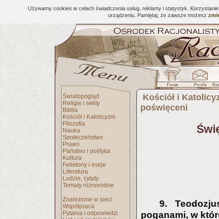
Używamy cookies w celach świadczenia usług, reklamy i statystyk. Korzystani
urządzeniu. Pamiętaj, że zawsze możesz
zmie
Kościół i Katolic
Światopogląd
Religie i sekty
poświęceni
Biblia
Kościół i Katolicyzm
Filozofia
Świę
Nauka
Społeczeństwo
Prawo
Państwo i polityka
Kultura
Felietony i eseje
Literatura
Ludzie, cytaty
Tematy różnorodne
Znalezione w sieci
9. Teodozju
Współpraca
Pytania i odpowiedzi
poganami, w któr