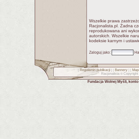
Wszelkie prawa zastrzeżo
Racjonalista.pl. Żadna c
reprodukowana ani wykorz
autorskich. Wszelkie nar
kodeksie karnym i ustawi
Zaloguj jako
:
Ha
Regulamin publikacji
Bannery
Mapa
[
] [
] [
Racjonalista
Copyright
©
Fundacja Wolnej Myśli, kont