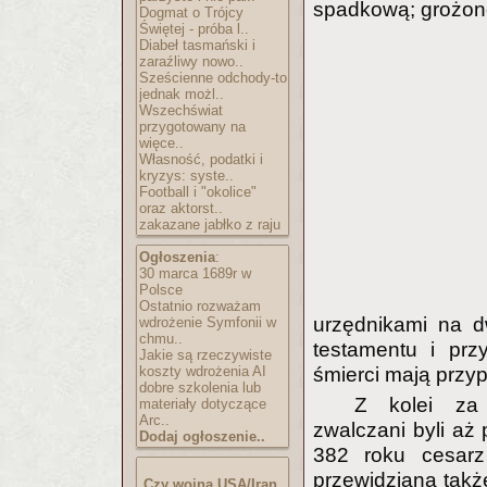
spadkową; grożono
Dogmat o Trójcy
Świętej - próba l..
Diabeł tasmański i
zaraźliwy nowo..
Sześcienne odchody-to
jednak możl..
Wszechświat
przygotowany na
więce..
Własność, podatki i
kryzys: syste..
Football i "okolice"
oraz aktorst..
zakazane jabłko z raju
Ogłoszenia
:
30 marca 1689r w
Polsce
Ostatnio rozważam
urzędnikami na d
wdrożenie Symfonii w
chmu..
testamentu i prz
Jakie są rzeczywiste
koszty wdrożenia AI
śmierci mają przy
dobre szkolenia lub
Z kolei za 
materiały dotyczące
Arc..
zwalczani byli aż
Dodaj ogłoszenie..
382 roku cesarz
przewidziana takż
Czy wojna USA/Iran