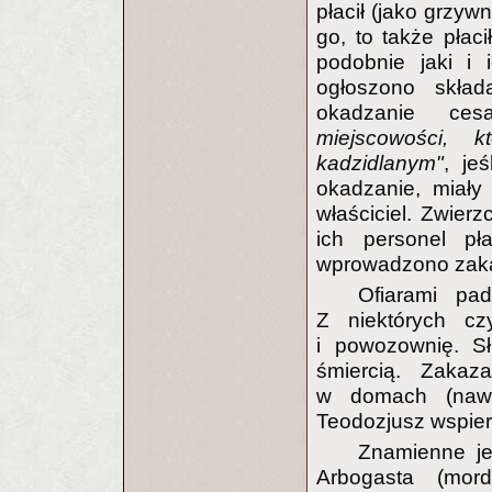
płacił (jako grzywn
go, to także płaci
podobnie jaki i
ogłoszono skład
okadzanie ce
miejscowości, 
kadzidlanym"
, je
okadzanie, miały 
właściciel. Zwier
ich personel p
wprowadzono zakaz
Ofiarami pad
Z niektórych cz
i powozownię. 
śmiercią. Zakaz
w domach (nawe
Teodozjusz wspiera
Znamienne j
Arbogasta (mord