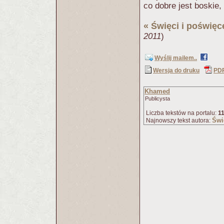
co dobre jest boskie,
«
Święci i poświęc
2011
)
Wyślij mailem..
Wersja do druku
PD
Khamed
Publicysta
Liczba tekstów na portalu:
1
Świ
Najnowszy tekst autora: