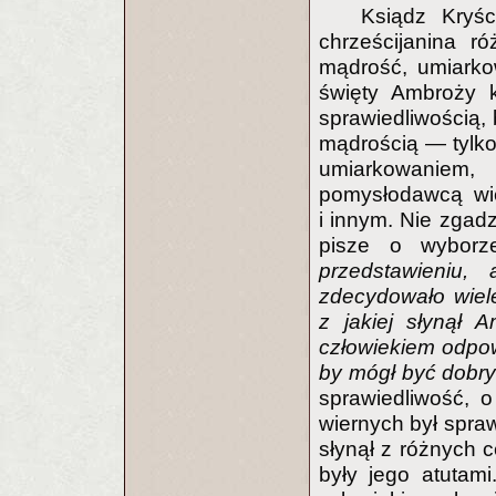
Ksiądz Kryśc
chrześcijanina r
mądrość, umiarkow
święty Ambroży k
sprawiedliwością, 
mądrością — tylko
umiarkowaniem,
pomysłodawcą wie
i innym. Nie zgad
pisze o wybor
przedstawieniu,
zdecydowało wiele
z jakiej słynął 
człowiekiem odpow
by mógł być dobr
sprawiedliwość, o
wiernych był spraw
słynął z różnych 
były jego atutam