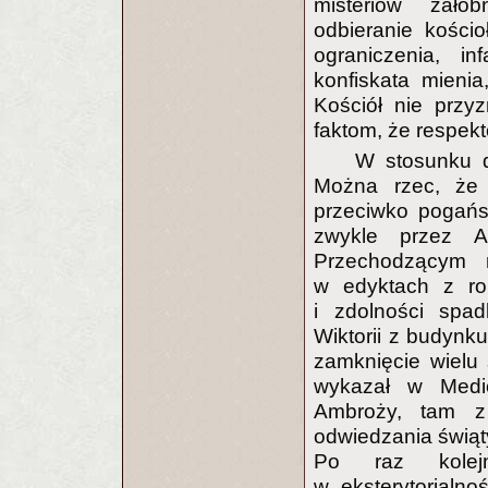
misteriów żałob
odbieranie kości
ograniczenia, in
konfiskata mieni
Kościół nie przy
faktom, że respek
W stosunku d
Można rzec, że p
przeciwko pogańs
zwykle przez A
Przechodzącym 
w edyktach z r
i zdolności spa
Wiktorii z budynk
zamknięcie wielu 
wykazał w Medio
Ambroży, tam z 
odwiedzania świąty
Po raz kolejn
w eksterytorialn