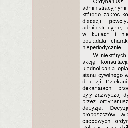
Ordynariusz
administracyjnym
którego zakres ko
diecezji powo
administracyjne,
w kuriach i nie
posiadała chara
nieperiodycznie.
W niektórych 
akcję konsulta
ujednolicania opł
stanu cywilnego 
diecezji. Dzieka
dekanatach i prze
były zazwyczaj d
przez ordynarius
decyzje. Decyz
proboszczów. Wi
osobowych ordyn
Pelczar zarząd