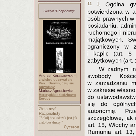
11 ]
. Ogólna gw
potwierdzona w a
Sklepik "Racjonalisty"
osób prawnych w z
posiadaniu, admi
ruchomego i nier
majątkowych. Sw
ograniczony w za
i kaplic (art. 
zabytkowych (art. 
W żadnym inn
swobody Kościo
Andrzej Koraszewski -
I
z wichru odezwał się
w zarządzaniu m
Pan... Darwin, czuj się
odwołany
w zakresie własno
Mariusz Agnosiewicz -
Heretyckie dziedzictwo
do ustawodawstw
Europy
się do ogólnych
Złota myśl
autonomię. Prz
Racjonalisty:
szczegółowe, jak n
"Pokój bez książek jest jak
ciało bez duszy."
art. 18, Włochy ar
Cyceron
Rumunia art. 13,