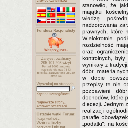
Listy od czytelników
stanowiło, że ja
majątku kościel
władzę pośred
nadzorowania zar
Fundusz Racjonalisty
prawnych, które n
Wielokrotnie po
rozdzielność mają
Wesprzyj nas..
oraz ograniczeni
kontrolnych, był
Zarejestrowaliśmy
295.101.208
wizyt
wynikały z tradyc
Ponad 1062 autorów
napisało
dla nas 7343
dóbr materialnyc
tekstów.
Zajęłyby one 28930
stron A4
w dobie powszec
przepisy te nie o
Wyszukaj na stronach:
pozbawieni dóbr
Kryteria szczegółowe
dochodów, które p
Najnowsze strony..
diecezji. Jednym z
Archiwum streszczeń..
realizacji ogólno
Ostatnie wątki Forum
:
parafie obowiązek
iluzja wolności
Wzór na liczby
„podatki": na kośc
parzyste i nie par..