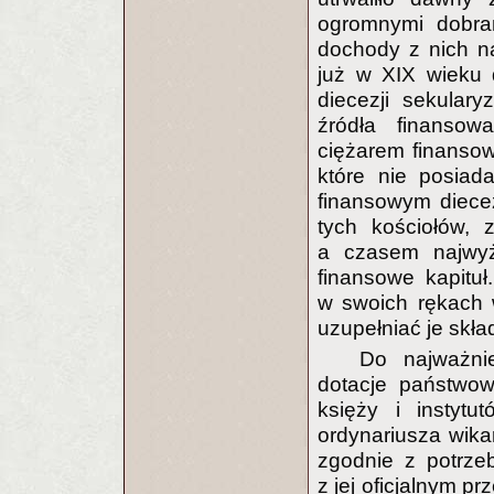
ogromnymi dobra
dochody z nich na
już w XIX wieku 
diecezji sekular
źródła finansowa
ciężarem finansow
które nie posiad
finansowym diecez
tych kościołów, 
a czasem najwyżs
finansowe kapituł
w swoich rękach 
uzupełniać je skła
Do najważnie
dotacje państwow
księży i instytu
ordynariusza wika
zgodnie z potrze
z jej oficjalnym p