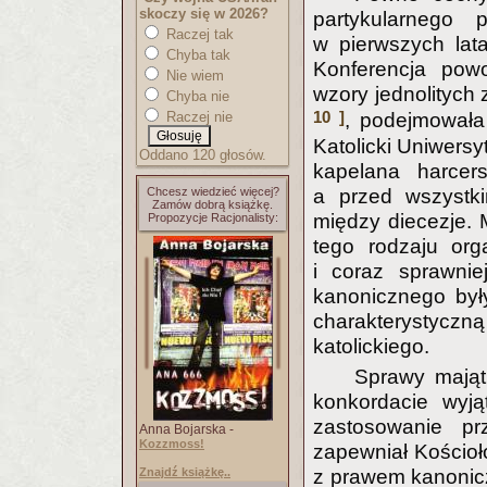
skoczy się w 2026?
partykularnego 
Raczej tak
w pierwszych lat
Chyba tak
Konferencja powo
Nie wiem
wzory jednolitych
Chyba nie
10 ]
Raczej nie
, podejmowała
Katolicki Uniwersy
Oddano 120 głosów.
kapelana harcers
Chcesz wiedzieć więcej?
a przed wszystki
Zamów dobrą książkę.
między diecezje.
Propozycje Racjonalisty:
tego rodzaju org
i coraz sprawni
kanonicznego były
charakterystyczn
katolickiego.
Sprawy mająt
konkordacie wyj
zastosowanie pr
Anna Bojarska -
Kozzmoss!
zapewniał Kościoł
Znajdź książkę..
z prawem kanonicz