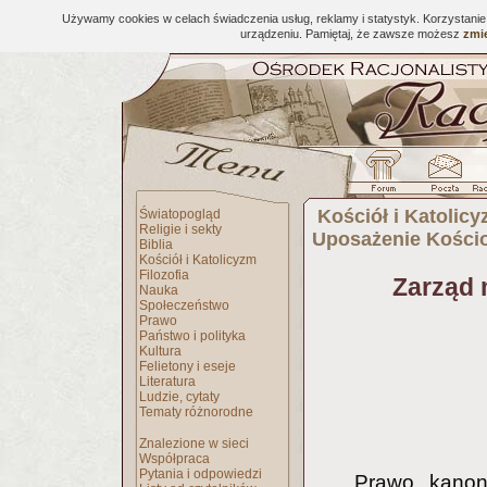
Używamy cookies w celach świadczenia usług, reklamy i statystyk. Korzystani
urządzeniu. Pamiętaj, że zawsze możesz
zmie
Kościół i Katolic
Światopogląd
Religie i sekty
Uposażenie Kościo
Biblia
Kościół i Katolicyzm
Filozofia
Zarząd 
Nauka
Społeczeństwo
Prawo
Państwo i polityka
Kultura
Felietony i eseje
Literatura
Ludzie, cytaty
Tematy różnorodne
Znalezione w sieci
Współpraca
Pytania i odpowiedzi
Prawo kanoni