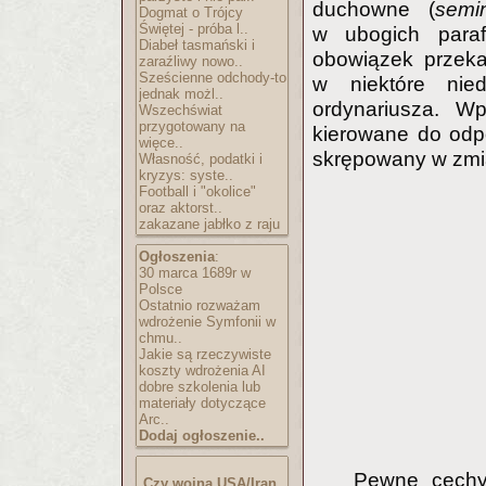
duchowne (
semin
Dogmat o Trójcy
Świętej - próba l..
w ubogich paraf
Diabeł tasmański i
obowiązek przeka
zaraźliwy nowo..
Sześcienne odchody-to
w niektóre nied
jednak możl..
ordynariusza. W
Wszechświat
przygotowany na
kierowane do odpo
więce..
skrępowany w zmia
Własność, podatki i
kryzys: syste..
Football i "okolice"
oraz aktorst..
zakazane jabłko z raju
Ogłoszenia
:
30 marca 1689r w
Polsce
Ostatnio rozważam
wdrożenie Symfonii w
chmu..
Jakie są rzeczywiste
koszty wdrożenia AI
dobre szkolenia lub
materiały dotyczące
Arc..
Dodaj ogłoszenie..
Pewne cechy 
Czy wojna USA/Iran