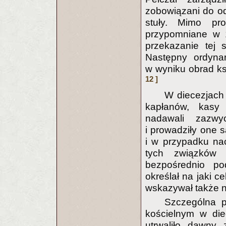
zobowiązani do od
stuły. Mimo pro
przypomniane w 1
przekazanie tej 
Następny ordynar
w wyniku obrad ks
12 ]
W diecezjach
kapłanów, kasy 
nadawali zazw
i prowadziły one 
i w przypadku nac
tych związków k
bezpośrednio po
określał na jaki c
wskazywał także n
Szczególna p
kościelnym w die
utrwaliło dawny 