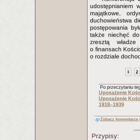
udostępnianiem w
majątkowe, ord
duchowieństwa di
postępowania był
także niechęć do
zresztą władze
o finansach Kości
o rozdziale dochod
1
2
Po przeczytaniu tego
Uposażenie Kości
Uposażenie Kości
1918–1939
Zobacz komentarze (
Przypisy: