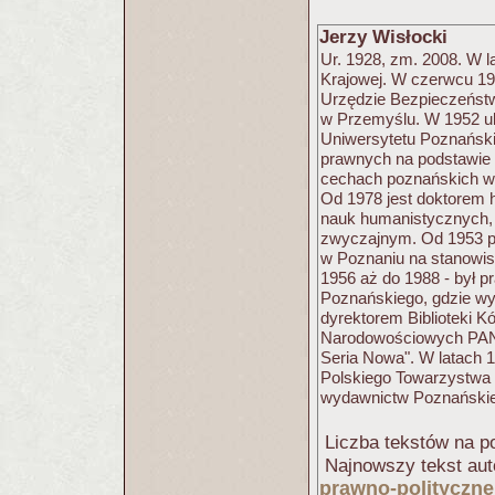
Jerzy Wisłocki
Ur. 1928, zm. 2008. W l
Krajowej. W czerwcu 1
Urzędzie Bezpieczeństw
w Przemyślu. W 1952 uk
Uniwersytetu Poznański
prawnych na podstawie 
cechach poznańskich w 
Od 1978 jest doktorem 
nauk humanistycznych, 
zwyczajnym. Od 1953 
w Poznaniu na stanowisk
1956 aż do 1988 - był
Poznańskiego, gdzie wy
dyrektorem Biblioteki 
Narodowościowych PAN,
Seria Nowa". W latach 
Polskiego Towarzystwa 
wydawnictw Poznańskie
Liczba tekstów na po
Najnowszy tekst aut
prawno-polityczne