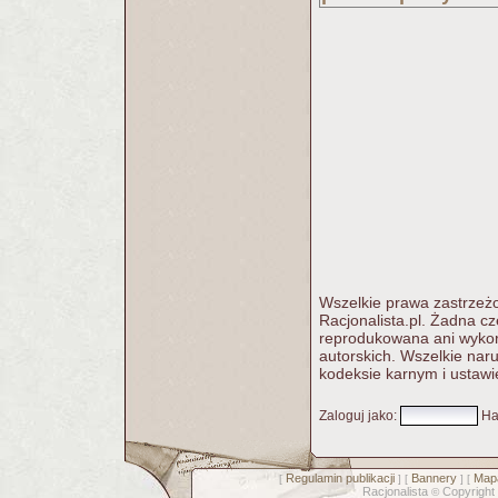
Wszelkie prawa zastrzeżo
Racjonalista.pl. Żadna c
reprodukowana ani wykorz
autorskich. Wszelkie nar
kodeksie karnym i ustawi
Zaloguj jako
:
Ha
Regulamin publikacji
Bannery
Mapa
[
] [
] [
Racjonalista
Copyright
©