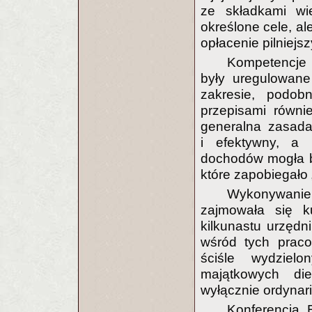
ze składkami wi
określone cele, al
opłacenie pilniejs
Kompetencje 
były uregulowan
zakresie, podob
przepisami równi
generalna zasada
i efektywny, a 
dochodów mogła by
które zapobiegało
Wykonywani
zajmowała się ku
kilkunastu urzędn
wśród tych praco
ściśle wydziel
majątkowych die
wyłącznie ordynar
Konferencja 