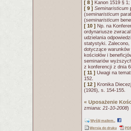
[ 8 ]
Kanon 1519 § 1;
[ 9 ]
Seminaristicum
p
(
seminaristicum
paraf
(
seminaristicum
benef
[ 10 ]
Np. na Konfere
ordynariusze zwracal
udzielania odpowied
statystyki. Zalecono,
dotyczące warunków h
kościołów i beneficj
seminariów wyższych
z konferencji z dnia 6
[ 11 ]
Uwagi na temat 
152.
[ 12 ]
Kronika Diecezj
(1926), s. 154-155.
«
Uposażenie Kośc
zmiana:
21-10-2008
)
Wyślij mailem..
Wersja do druku
PD