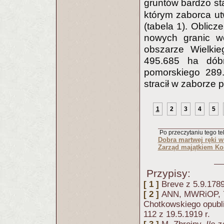
gruntów bardzo st
którym zaborca ut
(tabela 1). Oblicz
nowych granic w
obszarze Wielki
495.685 ha dóbr
pomorskiego 289.
stracił w zaborze
1
2
3
4
5
Po przeczytaniu tego tek
Dobra martwej ręki w
Zarząd majątkiem Ko
Przypisy:
[ 1 ]
Breve z 5.9.178
[ 2 ]
ANN, MWRiOP, 76
Chotkowskiego opubli
112 z 19.5.1919 r.