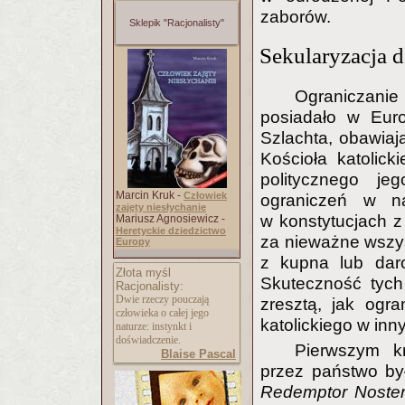
zaborów.
Sklepik "Racjonalisty"
Sekularyzacja 
Ograniczani
posiadało w Euro
Szlachta, obawiaj
Kościoła katolic
politycznego jeg
Marcin Kruk -
Człowiek
ograniczeń w n
zajęty niesłychanie
w konstytucjach z
Mariusz Agnosiewicz -
Heretyckie dziedzictwo
za nieważne wszys
Europy
z kupna lub daro
Złota myśl
Skuteczność tych
Racjonalisty:
Dwie rzeczy pouczają
zresztą, jak ogr
człowieka o całej jego
katolickiego w in
naturze: instynkt i
doświadczenie.
Pierwszym k
Blaise Pascal
przez państwo b
Redemptor Noste