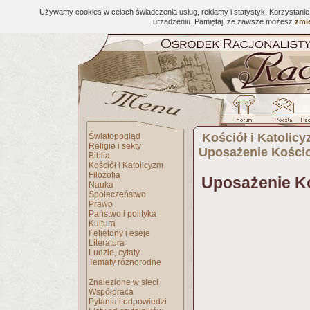
Używamy cookies w celach świadczenia usług, reklamy i statystyk. Korzystani
urządzeniu. Pamiętaj, że zawsze możesz
zmie
Kościół i Katolic
Światopogląd
Religie i sekty
Uposażenie Kościo
Biblia
Kościół i Katolicyzm
Filozofia
Uposażenie Ko
Nauka
Społeczeństwo
Prawo
Państwo i polityka
Kultura
Felietony i eseje
Literatura
Ludzie, cytaty
Tematy różnorodne
Znalezione w sieci
Współpraca
Pytania i odpowiedzi