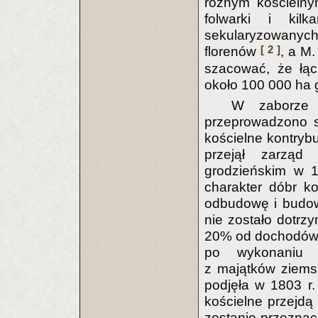
różnym kościeln
folwarki i kilk
sekularyzowanych
[ 2 ]
florenów
, a M
szacować, że łąc
około 100 000 ha
W zaborze p
przeprowadzono s
kościelne kontry
przejął zarząd
grodzieńskim w 1
charakter dóbr k
odbudowę i budow
nie zostało dotrz
20% od dochodów z
po wykonaniu in
z majątków ziems
podjęła w 1803 r.
kościelne przejdą
zostanie przeznacz