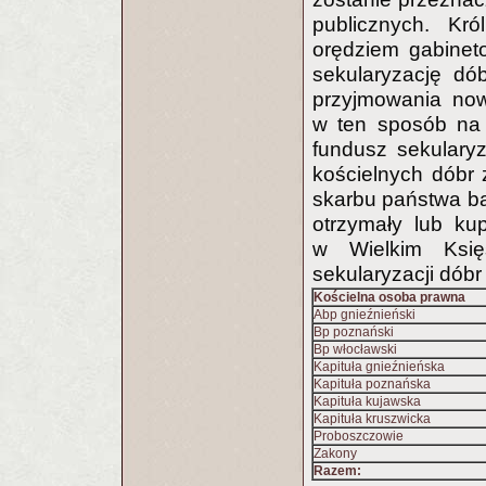
publicznych. Kr
orędziem gabinet
sekularyzację dó
przyjmowania now
w ten sposób na 
fundusz sekulary
kościelnych dóbr 
skarbu państwa bą
otrzymały lub kup
w Wielkim Księ
sekularyzacji dóbr
Kościelna osoba prawna
Abp gnieźnieński
Bp poznański
Bp włocławski
Kapituła gnieźnieńska
Kapituła poznańska
Kapituła kujawska
Kapituła kruszwicka
Proboszczowie
Zakony
Razem: