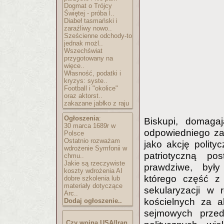
Dogmat o Trójcy
Świętej - próba l..
Diabeł tasmański i
zaraźliwy nowo..
Sześcienne odchody-to
jednak możl..
Wszechświat
przygotowany na
więce..
Własność, podatki i
kryzys: syste..
Football i "okolice"
oraz aktorst..
zakazane jabłko z raju
Ogłoszenia
:
Biskupi, domaga
30 marca 1689r w
odpowiedniego za 
Polsce
Ostatnio rozważam
jako akcję polity
wdrożenie Symfonii w
patriotyczną p
chmu..
Jakie są rzeczywiste
prawdziwe, były
koszty wdrożenia AI
którego część z 
dobre szkolenia lub
materiały dotyczące
sekularyzacji w 
Arc..
kościelnych za a
Dodaj ogłoszenie..
sejmowych przeds
Czy wojna USA/Iran