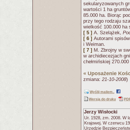
sekularyzowanych gru
wartości 1 ha gruntó
85.000 ha. Biorąc po
przy tego rodzaju sz
wielkość 100.000 ha
[ 5 ]
A. Szelążek,
Pod
[ 6 ]
Autorami spisów 
i Weiman.
[ 7 ]
M. Zbrojny w swo
w archidiecezjach gni
chełmińskiej 270.000 
«
Uposażenie Kośc
zmiana:
21-10-2008
)
Wyślij mailem..
Wersja do druku
PD
Jerzy Wisłocki
Ur. 1928, zm. 2008. W l
Krajowej. W czerwcu 1
Urzędzie Bezpieczeństw