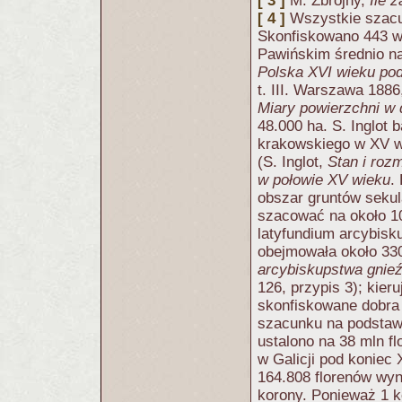
[ 3 ]
M. Zbrojny,
Ile 
[ 4 ]
Wszystkie szacu
Skonfiskowano 443 ws
Pawińskim średnio na
Polska XVI wieku po
t. III. Warszawa 1886
Miary powierzchni w
48.000 ha. S. Inglot 
krakowskiego w XV wi
(S. Inglot,
Stan i roz
w połowie XV wieku
.
obszar gruntów seku
szacować na około 10
latyfundium arcybisk
obejmowała około 330
arcybiskupstwa gnieź
126, przypis 3); kier
skonfiskowane dobra 
szacunku na podstawi
ustalono na 38 mln f
w Galicji pod koniec
164.808 florenów wyni
korony. Ponieważ 1 ko