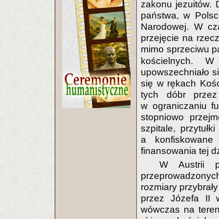
zakonu jezuitów. 
państwa, w Polsc
Narodowej. W cza
przejęcie na rzec
mimo sprzeciwu 
kościelnych. 
upowszechniało si
się w rękach Koś
tych dóbr przez
w ograniczaniu fu
stopniowo przejm
szpitale, przytułk
a konfiskowane 
finansowania tej dz
W Austrii p
przeprowadzonych
rozmiary przybrał
przez Józefa II
wówczas na tereni