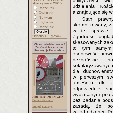
politycznych wie
skoczy się w 2026?
udzielenia Kośc
Raczej tak
a znajdujące się 
Chyba tak
Nie wiem
Stan prawn
Chyba nie
skomplikowany, że 
Raczej nie
w tej sprawie, 
Zgodność poglą
Oddano 121 głosów.
skasowanych zakon
Chcesz wiedzieć więcej?
to tym samym p
Zamów dobrą książkę.
Propozycje Racjonalisty:
osobowości prawne
bezpańskie. In
sekularyzowanych
dla duchowieńst
w pierwszym sw
umieściło dla 
odpowiednie su
wypłacanym przez
Agnieszka Zakrzewicz -
bez badania pods
Papież i kobieta
zasadą, że poło
Znajdź książkę..
w odrodzonej Po