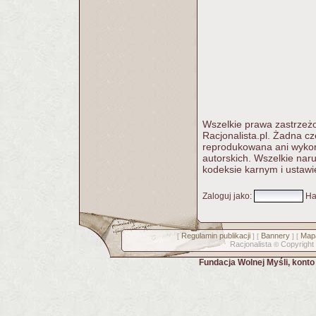
Wszelkie prawa zastrzeżo
Racjonalista.pl. Żadna c
reprodukowana ani wykorz
autorskich. Wszelkie nar
kodeksie karnym i ustawi
Zaloguj jako
:
Ha
Regulamin publikacji
Bannery
Mapa
[
] [
] [
Racjonalista
Copyright
©
Fundacja Wolnej Myśli, kont