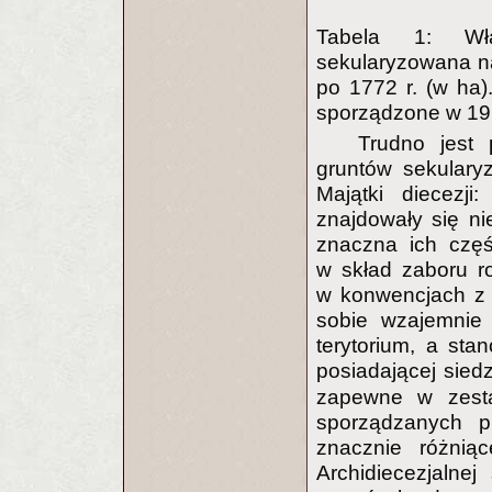
Tabela 1: Wła
sekularyzowana n
po 1772 r. (w ha
sporządzone w 191
Trudno jest 
gruntów sekulary
Majątki diecezji:
znajdowały się ni
znaczna ich czę
w skład zaboru ro
w konwencjach z l
sobie wzajemnie 
terytorium, a sta
posiadającej sied
zapewne w zestaw
sporządzanych pr
znacznie różnią
Archidiecezjalne