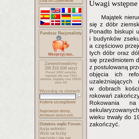
Listy od czytelników
Uwagi wstępne
Majątek nieru
się z dóbr ziems
Ponadto biskupi u
Fundusz Racjonalisty
i budynków zseku
a częściowo przej
tych dóbr oraz dó
Wesprzyj nas..
się przedmiotem d
Zarejestrowaliśmy
z postulowaną prze
295.816.608
wizyt
Ponad 1062 autorów
objęcia ich re
napisało
dla nas 7343
tekstów.
Zajęłyby one 28930
uzależniających 
stron A4
w dobrach kości
Wyszukaj na stronach:
rokowań zakończył
Rokowania na
Kryteria szczegółowe
sekularyzowanyc
Najnowsze strony..
Archiwum streszczeń..
wieku trwały do 19
zakończyć.
Ostatnie wątki Forum
:
iluzja wolności
Wzór na liczby
parzyste i nie par..