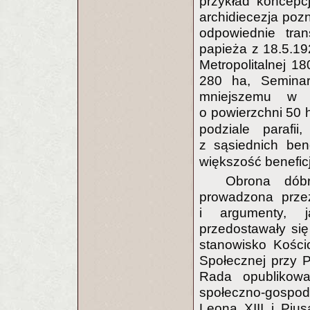
przykład koncepcj
archidiecezja poz
odpowiednie tran
papieża z 18.5.192
Metropolitalnej 1
280 ha, Seminar
mniejszemu w O
o powierzchni 50
podziale parafii
z sąsiednich ben
większość benefic
Obrona dóbr
prowadzona przez
i argumenty, j
przedostawały się 
stanowisko Kości
Społecznej przy P
Rada opublikow
społeczno-gospoda
Leona XIII i Piu