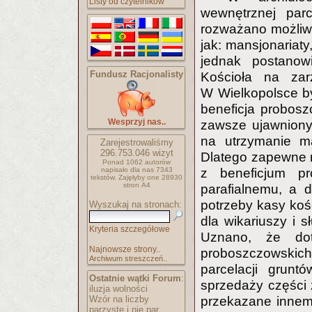
Listy od czytelników
wewnętrznej parc
rozważano możliwo
jak: mansjonariaty
jednak postanowi
Fundusz Racjonalisty
Kościoła na zar
W Wielkopolsce był
beneficja probosz
Wesprzyj nas..
zawsze ujawniony
na utrzymanie ma
Zarejestrowaliśmy
296.753.046
wizyt
Dlatego zapewne 
Ponad 1062 autorów
napisało
dla nas 7343
z beneficjum pr
tekstów.
Zajęłyby one 28930
stron A4
parafialnemu, a 
potrzeby kasy koś
Wyszukaj na stronach:
dla wikariuszy i s
Kryteria szczegółowe
Uznano, że dot
Najnowsze strony..
proboszczowski
Archiwum streszczeń..
parcelacji grunt
Ostatnie wątki Forum
:
sprzedaży części 
iluzja wolności
Wzór na liczby
przekazane innemu
parzyste i nie par..