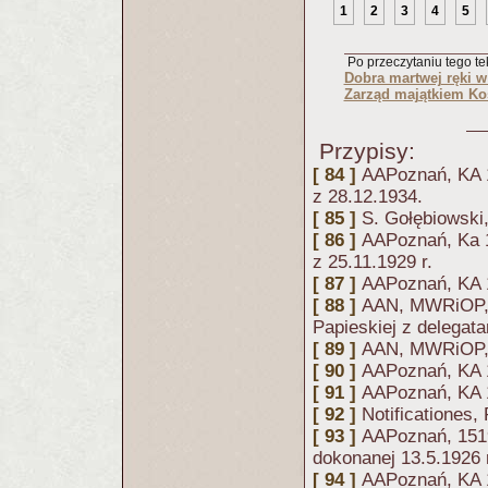
1
2
3
4
5
Po przeczytaniu tego tek
Dobra martwej ręki w
Zarząd majątkiem Ko
Przypisy:
[ 84 ]
AAPoznań, KA 1
z 28.12.1934.
[ 85 ]
S. Gołębiowski
[ 86 ]
AAPoznań, Ka 14
z 25.11.1929 r.
[ 87 ]
AAPoznań, KA 1
[ 88 ]
AAN, MWRiOP, 3
Papieskiej z delegata
[ 89 ]
AAN, MWRiOP, 
[ 90 ]
AAPoznań, KA 1
[ 91 ]
AAPoznań, KA 1
[ 92 ]
Notificationes, 
[ 93 ]
AAPoznań, 1519
dokonanej 13.5.1926 
[ 94 ]
AAPoznań, KA 