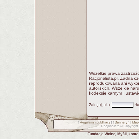
Wszelkie prawa zastrzeżo
Racjonalista.pl. Żadna c
reprodukowana ani wykorz
autorskich. Wszelkie nar
kodeksie karnym i ustawi
Zaloguj jako
:
Ha
Regulamin publikacji
Bannery
Mapa
[
] [
] [
Racjonalista
Copyright
©
Fundacja Wolnej Myśli, kont