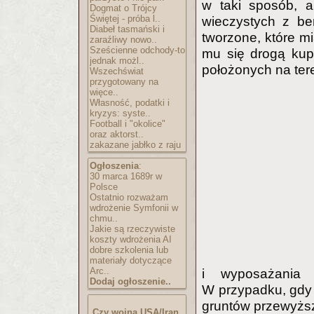
w taki sposób, a
Dogmat o Trójcy
Świętej - próba l..
wieczystych z be
Diabeł tasmański i
tworzone, które m
zaraźliwy nowo..
Sześcienne odchody-to
mu się drogą kup
jednak możl..
położonych na tere
Wszechświat
przygotowany na
więce..
Własność, podatki i
kryzys: syste..
Football i "okolice"
oraz aktorst..
zakazane jabłko z raju
Ogłoszenia
:
30 marca 1689r w
Polsce
Ostatnio rozważam
wdrożenie Symfonii w
chmu..
Jakie są rzeczywiste
koszty wdrożenia AI
dobre szkolenia lub
materiały dotyczące
Arc..
i wyposażania 
Dodaj ogłoszenie..
W przypadku, gdy 
gruntów przewyższ
Czy wojna USA/Iran