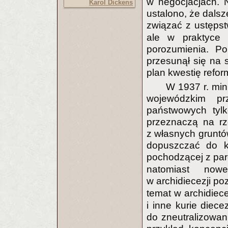
w negocjacjach. N
Karol Dickens
ustalono, że dalsz
związać z ustępst
ale w praktyce
porozumienia. Po
przesunął się na 
plan kwestię refor
W 1937 r. mini
wojewódzkim pr
państwowych tyl
przeznaczą na rz
z własnych gruntó
dopuszczać do k
pochodzącej z par
natomiast nowe
w archidiecezji po
temat w archidiec
i inne kurie diec
do zneutralizowan