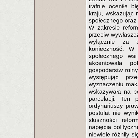
trafnie oceniła 
kraju, wskazując 
społecznego oraz 
W zakresie refor
przeciw wywłaszcza
wyłącznie za o
konieczność. W 
społecznego wsi
akcentowała po
gospodarstw rolny
występując prz
wyznaczeniu mak
wskazywała na po
parcelacji. Ten
ordynariuszy pro
postulat nie wyn
słuszności refo
napięcia politycz
niewiele różniły s