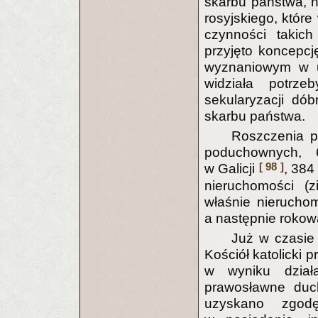
skarbu państwa, n
rosyjskiego, które
czynności takic
przyjęto koncepc
wyznaniowym w uż
widziała potrz
sekularyzacji dó
skarbu państwa.
Roszczenia p
poduchownych, 
[ 98 ]
w Galicji
, 384
nieruchomości (
właśnie nierucho
a następnie rokow
Już w czasie 
Kościół katolicki p
w wyniku dział
prawosławne duc
uzyskano zgodę