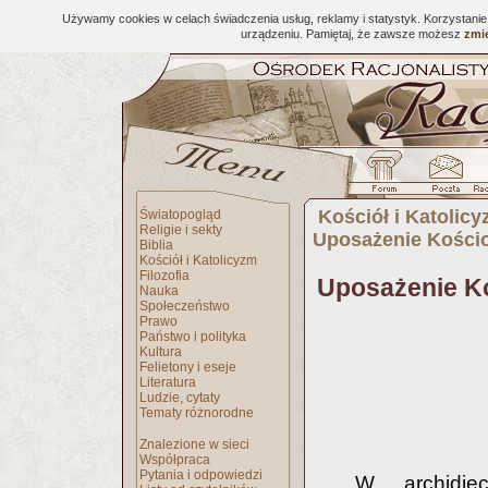
Używamy cookies w celach świadczenia usług, reklamy i statystyk. Korzystani
urządzeniu. Pamiętaj, że zawsze możesz
zmie
Kościół i Katolic
Światopogląd
Religie i sekty
Uposażenie Kościo
Biblia
Kościół i Katolicyzm
Filozofia
Uposażenie Ko
Nauka
Społeczeństwo
Prawo
Państwo i polityka
Kultura
Felietony i eseje
Literatura
Ludzie, cytaty
Tematy różnorodne
Znalezione w sieci
Współpraca
Pytania i odpowiedzi
W archidie