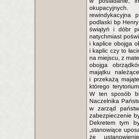
w posiadanie, 
okupacyjnych.
rewindykacyjna p
podlaski bp Henry
świątyń i dóbr p
natychmiast poświę
i kaplice obojga 
i kaplic czy to ła
na miejscu, z mate
obojga obrządkó
majątku należące
i przekażą mająt
którego terytori
W ten sposób bis
Naczelnika Państ
w zarząd państwa
zabezpieczenie by
Dekretem tym był
„stanowiące upos
że ustanowien