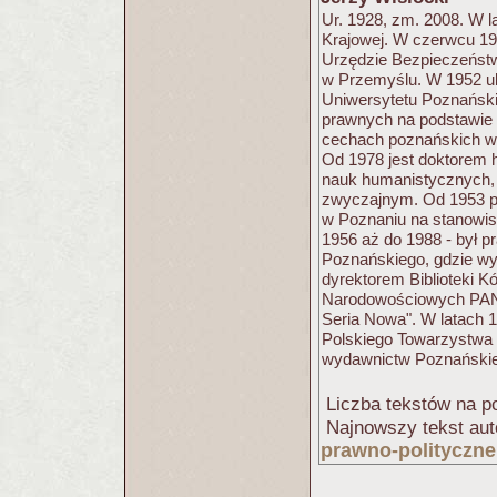
Ur. 1928, zm. 2008. W l
Krajowej. W czerwcu 1
Urzędzie Bezpieczeństw
w Przemyślu. W 1952 uk
Uniwersytetu Poznański
prawnych na podstawie 
cechach poznańskich w 
Od 1978 jest doktorem 
nauk humanistycznych, 
zwyczajnym. Od 1953 
w Poznaniu na stanowisk
1956 aż do 1988 - był
Poznańskiego, gdzie wy
dyrektorem Biblioteki 
Narodowościowych PAN,
Seria Nowa". W latach 
Polskiego Towarzystwa 
wydawnictw Poznańskie
Liczba tekstów na po
Najnowszy tekst aut
prawno-polityczne