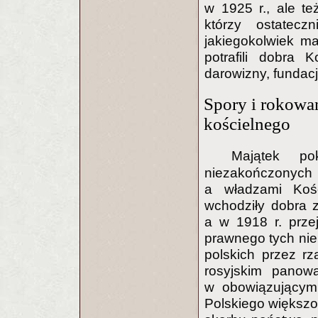
w 1925 r., ale te
którzy ostatecz
jakiegokolwiek ma
potrafili dobra 
darowizny, fundacj
Spory i rokowa
kościelnego
Majątek po
niezakończony
a władzami Kośc
wchodziły dobra 
a w 1918 r. prze
prawnego tych ni
polskich przez rz
rosyjskim panow
w obowiązującym 
Polskiego większo