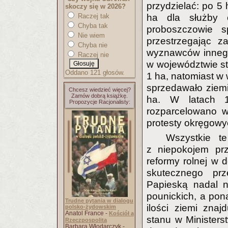
przydzielać: po 5 
skoczy się w 2026?
Raczej tak
ha dla służby c
Chyba tak
proboszczowie s
Nie wiem
przestrzegając z
Chyba nie
wyznawców innego 
Raczej nie
w województwie st
Oddano 121 głosów.
1 ha, natomiast w
sprzedawało ziemi
Chcesz wiedzieć więcej?
Zamów dobrą książkę.
ha. W latach 19
Propozycje Racjonalisty:
rozparcelowano w
protesty okręgow
Wszystkie t
z niepokojem pr
reformy rolnej w 
skutecznego prz
Papieską nadal n
pounickich, a po
Trudne pytania w dialogu
ilości ziemi znaj
polsko-żydowskim
Anatol France -
Kościół a
stanu w Ministers
Rzeczpospolita
Barbara Włodarczyk -