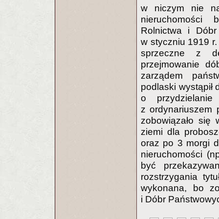
w niczym nie na
nieruchomości b
Rolnictwa i Dóbr
w styczniu 1919 r
sprzeczne z de
przejmowanie dób
zarządem państ
podlaski wystąpił
o przydzielanie
z ordynariuszem 
zobowiązało się 
ziemi dla probosz
oraz po 3 morgi dl
nieruchomości (n
być przekazywan
rozstrzygania ty
wykonana, bo zos
i Dóbr Państwowy