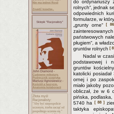
do ordynariuszy 
Nie ma jednej Rosji
rolnych”, jednak s
Znajdź książkę..
odpowiednich kuri
formularze, w któ
Sklepik "Racjonalisty"
[ 86
„grunty orne”
zainteresowanyc
państwowych nale
pługiem”, a władz
[ 8
gruntów rolnych
Nadal w czasi
podstawowej i ni
gruntów kościeln
John Diamond -
katolicki posiada
Cudowne mikstury.
Podręcznik sceptyka
ornej i po zaspok
Mariusz Agnosiewicz -
Kościół a faszyzm.
miało jakoby pozo
Anatomia kolaboracji
obliczał, że w 6 
Złota myśl
pińska, podlaska, 
Racjonalisty:
[ 88 ]
5740 ha
ziem
"Aby być niepospolicie
uczonym, trzeba zacząć od
taktyka episkop
pospolitego uczenia się."