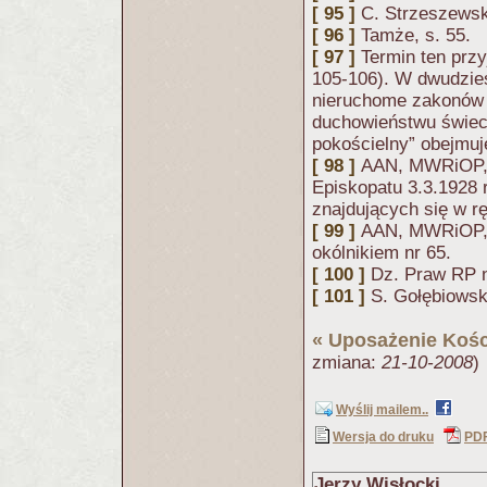
[ 95 ]
C. Strzeszews
[ 96 ]
Tamże, s. 55.
[ 97 ]
Termin ten prz
105-106). W dwudzie
nieruchome zakonów 
duchowieństwu świec
pokościelny” obejmuj
[ 98 ]
AAN, MWRiOP, 7
Episkopatu 3.3.1928 r
znajdujących się w r
[ 99 ]
AAN, MWRiOP, 7
okólnikiem nr 65.
[ 100 ]
Dz. Praw RP n
[ 101 ]
S. Gołębiowsk
«
Uposażenie Kośc
zmiana:
21-10-2008
)
Wyślij mailem..
Wersja do druku
PD
Jerzy Wisłocki