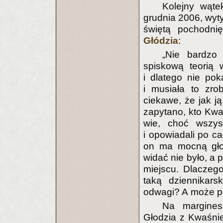
Kolejny wąt
grudnia 2006, wyty
świętą pochodni
Głódzia
:
„Nie bardzo
spiskową teorią
i dlatego nie po
i musiała to zro
ciekawe, że jak ją
zapytano, kto Kwaś
wie, choć wszysc
i opowiadali po ca
on ma mocną głow
widać nie było, a 
miejscu. Dlacze
taką dziennikar
odwagi? A może po
Na margines
Głodzia z Kwaśnie