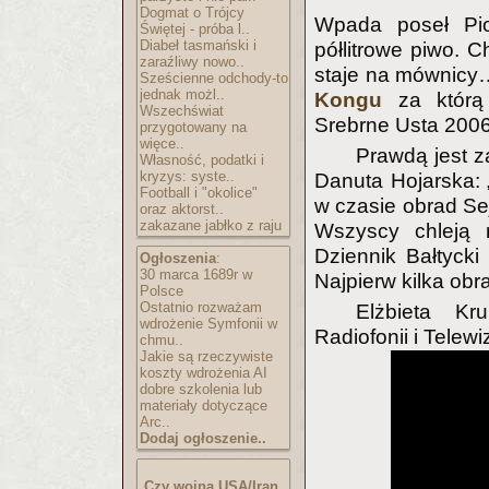
Dogmat o Trójcy
Wpada poseł Pio
Świętej - próba l..
Diabeł tasmański i
półlitrowe piwo. C
zaraźliwy nowo..
staje na mównicy
Sześcienne odchody-to
jednak możl..
Kongu
za którą 
Wszechświat
Srebrne Usta 2006
przygotowany na
więce..
Prawdą jest z
Własność, podatki i
kryzys: syste..
Danuta Hojarska: 
Football i "okolice"
w czasie obrad Sej
oraz aktorst..
zakazane jabłko z raju
Wszyscy chleją 
Dziennik Bałtycki 
Ogłoszenia
:
30 marca 1689r w
Najpierw kilka obr
Polsce
Ostatnio rozważam
Elżbieta Kr
wdrożenie Symfonii w
Radiofonii i Telewi
chmu..
Jakie są rzeczywiste
koszty wdrożenia AI
dobre szkolenia lub
materiały dotyczące
Arc..
Dodaj ogłoszenie..
Czy wojna USA/Iran