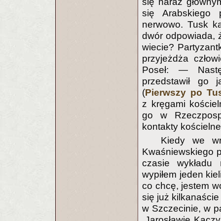
się naraz główny
się Arabskiego 
nerwowo. Tusk ka
dwór odpowiada, że
wiecie? Partyzantk
przyjeżdża człow
Poseł: — Nastę
przedstawił go j
(
Pierwszy po Tu
z kręgami kościel
go w Rzeczpospol
kontakty kościelne
Kiedy we w
Kwaśniewskiego po
czasie wykładu 
wypiłem jeden kie
co chcę, jestem w
się już kilkanaści
w Szczecinie, w p
„Jarosławie Kaczy