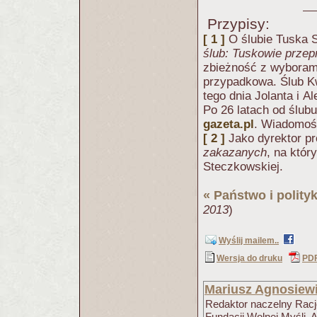
Przypisy:
[ 1 ]
O ślubie Tuska 
ślub: Tuskowie przepr
zbieżność z wyborami
przypadkowa. Ślub Kw
tego dnia Jolanta i 
Po 26 latach od ślubu
gazeta.pl
. Wiadomoś
[ 2 ]
Jako dyrektor p
zakazanych
, na któr
Steczkowskiej.
«
Państwo i polity
2013
)
Wyślij mailem..
Wersja do druku
PD
Mariusz Agnosiew
Redaktor naczelny Racjo
Fundacji Wolnej Myśli. 