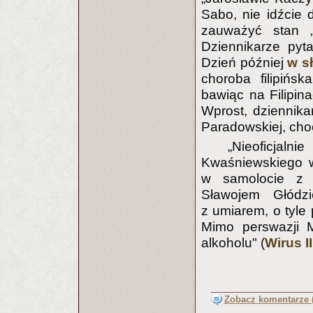
Sabo, nie idźcie d
zauważyć stan „
Dziennikarze pyta
Dzień później
w s
choroba filipińsk
bawiąc na Filipin
Wprost, dziennikar
Paradowskiej, choć 
„Nieoficjal
Kwaśniewskiego w
w samolocie z 
Sławojem Głódzi
z umiarem, o tyle
Mimo perswazji M
alkoholu" (
Wirus I
Zobacz komentarze (