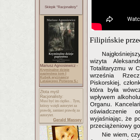
Sklepik "Racjonalisty"
Filipińskie prze
Najgłośniejsz
wizyta Aleksan
Mariusz Agnosiewicz -
Totalitaryzmu w 
Kryminalne dzieje
papiestwa tom I
września Rzec
Kubek wyznawcy
Latającego Potwora S.:
Piskorskiej, czło
która była wówc
Złota myśl
wpływem alkoholu
Racjonalisty:
Musi być im ciężko... Tym,
Organu. Kancelar
którzy wzięli autorytet za
oświadczenie od
prawdę, zamiast prawdę za
autorytet.
wyjaśniając, że 
Gerald Massey
przeciążeniowy gol
Nie wiem, czy