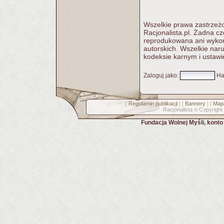
Wszelkie prawa zastrzeżo
Racjonalista.pl. Żadna c
reprodukowana ani wykorz
autorskich. Wszelkie nar
kodeksie karnym i ustawi
Zaloguj jako
:
Ha
Regulamin publikacji
Bannery
Mapa
[
] [
] [
Racjonalista
Copyright
©
Fundacja Wolnej Myśli, kont