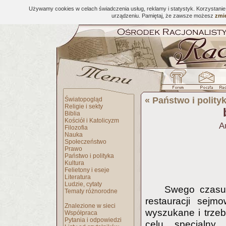
Używamy cookies w celach świadczenia usług, reklamy i statystyk. Korzystani
urządzeniu. Pamiętaj, że zawsze możesz
zmie
«
Państwo i polity
Światopogląd
Religie i sekty
Biblia
Kościół i Katolicyzm
A
Filozofia
Nauka
Społeczeństwo
Prawo
Państwo i polityka
Kultura
Felietony i eseje
Literatura
Ludzie, cytaty
Swego czasu
Tematy różnorodne
restauracji sejm
Znalezione w sieci
wyszukane i trze
Współpraca
Pytania i odpowiedzi
celu specjalny