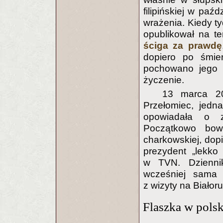
filipińskiej w paź
wrażenia. Kiedy ty
opublikował na t
ściga za prawdę
dopiero po śmi
pochowano jego p
życzenie.
13 marca 2
Przełomiec, jedn
opowiadała o 
Początkowo bow
charkowskiej, dop
prezydent „lekko
w TVN. Dziennik
wcześniej sama
z wizyty na Białoru
Flaszka w polsk