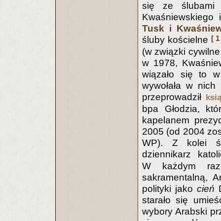
się ze ślubami 
Kwaśniewskiego i 
Tusk i Kwaśniew
[ 1
śluby kościelne
(w związki cywilne
w 1978, Kwaśniew
wiązało się to w
wywołała w nich 
przeprowadził
ksi
bpa Głodzia, kt
kapelanem prezyd
2005 (od 2004 zo
WP). Z kolei ś
dziennikarz kat
W każdym raz
sakramentalną, A
polityki jako
cień
starało się umie
wybory Arabski pr