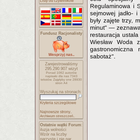
Listy od czytelników
Regulaminowa i S
sejmowej jadło- i 
były zajęte trzy, 
minut" — zeznawał
Fundusz Racjonalisty
restauracja ustala
Wiesław Woda z 
gastronomiczna n
Wesprzyj nas..
sabotaż".
Zarejestrowaliśmy
295.290.907
wizyt
Ponad 1062 autorów
napisało
dla nas 7343
tekstów.
Zajęłyby one 28930
stron A4
Wyszukaj na stronach:
Kryteria szczegółowe
Najnowsze strony..
Archiwum streszczeń..
Ostatnie wątki Forum
:
iluzja wolności
Wzór na liczby
parzyste i nie par..