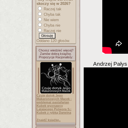
skoczy się w 2026?
Raczej tak
Chyba tak
Nie wiem
Chyba nie
Raczej nie
Oddano 120 głosów.
Chcesz wiedzieć więcej?
Zamów dobrą książkę.
Propozycje Racjonalisty:
Andrzej Pałys 
Czuję dotyk Jego
Makaronowych Macek -
emblemat pastafarian
Kubek wyznawcy
Latającego Potwora S.:
Kubek z rybką Darwina
Znajdź książkę..