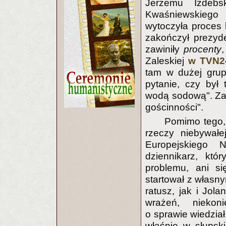
Jerzemu Izdebs
Kwaśniewskiego 
wytoczyła proces 
zakończył prezyd
zawiniły
procenty
Zaleskiej
w TVN2
tam w dużej grup
pytanie, czy był 
wodą sodową". Za
gościnności".
Pomimo tego,
rzeczy niebywał
Europejskiego 
dziennikarz, któ
problemu, ani si
startował z własn
ratusz, jak i Jol
wrażeń, niekon
o sprawie wiedział
właśnie w słupsk