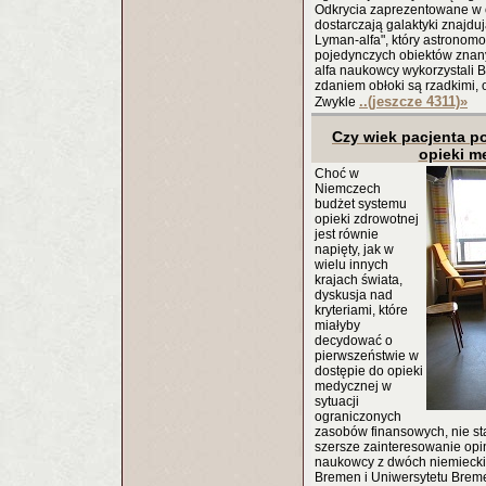
Odkrycia zaprezentowane w 
dostarczają galaktyki znajd
Lyman-alfa", który astronomo
pojedynczych obiektów znan
alfa naukowcy wykorzystali 
zdaniem obłoki są rzadkimi, 
..(jeszcze 4311)
»
Zwykle
Czy wiek pacjenta p
opieki m
Choć w
Niemczech
budżet systemu
opieki zdrowotnej
jest równie
napięty, jak w
wielu innych
krajach świata,
dyskusja nad
kryteriami, które
miałyby
decydować o
pierwszeństwie w
dostępie do opieki
medycznej w
sytuacji
ograniczonych
zasobów finansowych, nie st
szersze zainteresowanie opin
naukowcy z dwóch niemieckic
Bremen i Uniwersytetu Bremeń