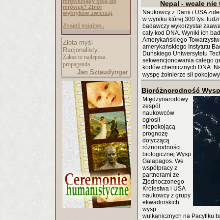
mrówkojady boją się
Nepal - wcale nie 
mrówek? Zbiór
Naukowcy z Danii i USA zident
wybryków zwierząt
w wyniku której 300 tys. ludzi 
Znajdź książkę..
badawczy wykorzystał zaawa
cały kod DNA. Wyniki ich b
Amerykańskiego Towarzystwa
Złota myśl
amerykańskiego Instytutu Ba
Racjonalisty:
Duńskiego Uniwersytetu Tech
Zakaz to najlepsza
sekwencjonowania całego ge
propaganda
kodów chemicznych DNA. Nau
Jan Sztaudynger
wyspę żołnierze sił pokojowyc
Bioróżnorodność Wysp
Międzynarodowy
zespół
naukowców
ogłosił
niepokojącą
prognozę
dotyczącą
różnorodności
biologicznej Wysp
Galapagos. We
współpracy z
partnerami ze
Zjednoczonego
Królestwa i USA
naukowcy z grupy
ekwadorskich
wysp
wulkanicznych na Pacyfiku b