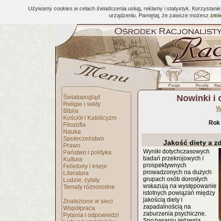
Używamy cookies w celach świadczenia usług, reklamy i statystyk. Korzystani
urządzeniu. Pamiętaj, że zawsze możesz
zmie
Nowinki i
Światopogląd
Religie i sekty
W
Biblia
Kościół i Katolicyzm
Rok
Filozofia
Nauka
Społeczeństwo
Jakość diety a z
Prawo
Wyniki dotychczasowych
Państwo i polityka
badań przekrojowych i
Kultura
prospektywnych
Felietony i eseje
prowadzonych na dużych
Literatura
grupach osób dorosłych
Ludzie, cytaty
wskazują na występowanie
Tematy różnorodne
istotnych powiązań między
jakością diety i
Znalezione w sieci
zapadalnością na
Współpraca
zaburzenia psychiczne.
Pytania i odpowiedzi
Spożywaniu jedzenia