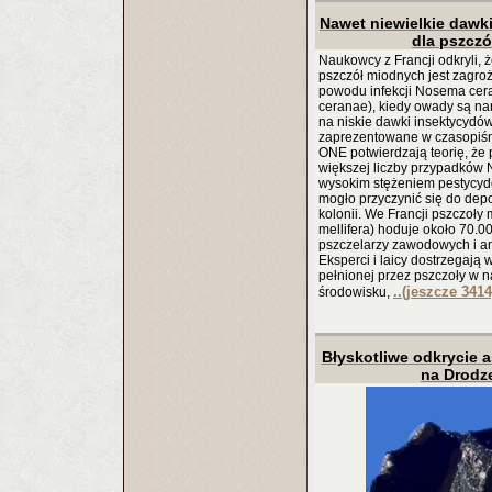
Nawet niewielkie dawk
dla pszcz
Naukowcy z Francji odkryli, ż
pszczół miodnych jest zagro
powodu infekcji Nosema cer
ceranae), kiedy owady są n
na niskie dawki insektycydów
zaprezentowane w czasopiś
ONE potwierdzają teorię, że
większej liczby przypadków 
wysokim stężeniem pestycyd
mogło przyczynić się do depo
kolonii. We Francji pszczoły
mellifera) hoduje około 70.0
pszczelarzy zawodowych i a
Eksperci i laicy dostrzegają 
pełnionej przez pszczoły w 
..(jeszcze 3414
środowisku,
Błyskotliwe odkrycie 
na Drodz