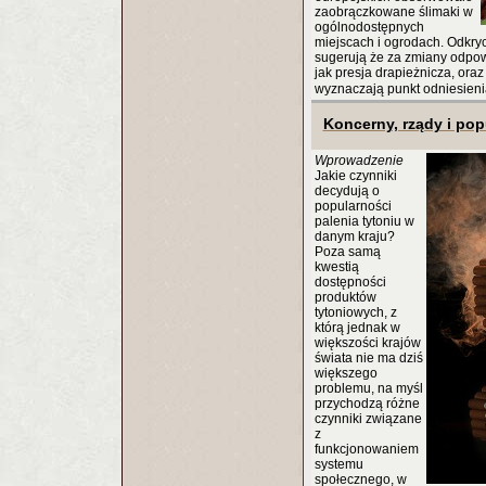
zaobrączkowane ślimaki w
ogólnodostępnych
miejscach i ogrodach. Odkr
sugerują że za zmiany odpowi
jak presja drapieżnicza, oraz
wyznaczają punkt odniesieni
Koncerny, rządy i pop
Wprowadzenie
Jakie czynniki
decydują o
popularności
palenia tytoniu w
danym kraju?
Poza samą
kwestią
dostępności
produktów
tytoniowych, z
którą jednak w
większości krajów
świata nie ma dziś
większego
problemu, na myśl
przychodzą różne
czynniki związane
z
funkcjonowaniem
systemu
społecznego, w