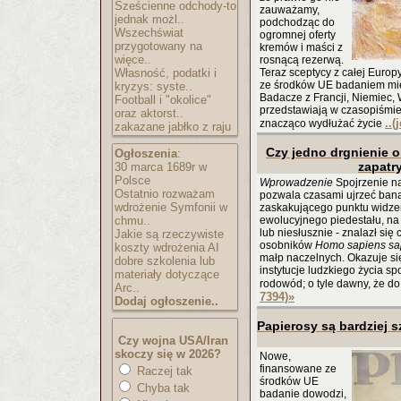
Sześcienne odchody-to
zauważamy,
jednak możl..
podchodząc do
Wszechświat
ogromnej oferty
przygotowany na
kremów i maści z
więce..
rosnącą rezerwą.
Własność, podatki i
Teraz sceptycy z całej Eur
ze środków UE badaniem m
kryzys: syste..
Badacze z Francji, Niemiec,
Football i "okolice"
przedstawiają w czasopiśmie 
oraz aktorst..
..(
znacząco wydłużać życie
zakazane jabłko z raju
Czy jedno drgnienie o
Ogłoszenia
:
zapatr
30 marca 1689r w
Polsce
Wprowadzenie
Spojrzenie n
Ostatnio rozważam
pozwala czasami ujrzeć ban
wdrożenie Symfonii w
zaskakującego punktu widzen
chmu..
ewolucyjnego piedestału, na 
lub niesłusznie - znalazł się 
Jakie są rzeczywiste
osobników
Homo sapiens sa
koszty wdrożenia AI
małp naczelnych. Okazuje si
dobre szkolenia lub
instytucje ludzkiego życia 
materiały dotyczące
rodowód; o tyle dawny, że do
Arc..
7394)
»
Dodaj ogłoszenie..
Papierosy są bardziej s
Czy wojna USA/Iran
skoczy się w 2026?
Nowe,
finansowane ze
Raczej tak
środków UE
Chyba tak
badanie dowodzi,