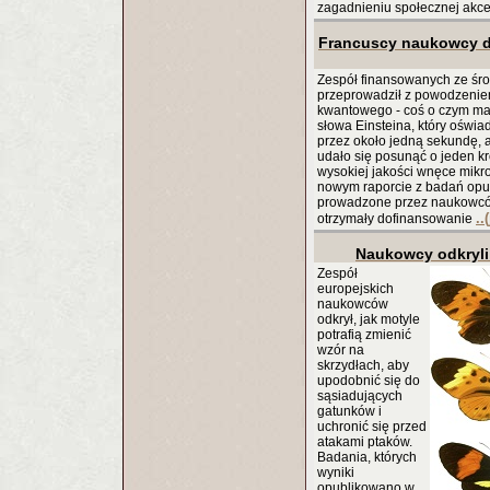
zagadnieniu społecznej akc
Francuscy naukowcy 
Zespół finansowanych ze śr
przeprowadził z powodzeniem 
kwantowego - coś o czym mar
słowa Einsteina, który oświa
przez około jedną sekundę, 
udało się posunąć o jeden kro
wysokiej jakości wnęce mikro
nowym raporcie z badań opu
prowadzone przez naukowców
..
otrzymały dofinansowanie
Naukowcy odkryli
Zespół
europejskich
naukowców
odkrył, jak motyle
potrafią zmienić
wzór na
skrzydłach, aby
upodobnić się do
sąsiadujących
gatunków i
uchronić się przed
atakami ptaków.
Badania, których
wyniki
opublikowano w