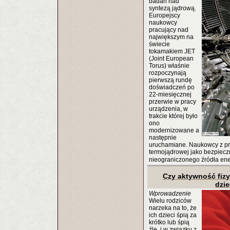
badań nad
syntezą jądrową.
Europejscy
naukowcy
pracujący nad
największym na
świecie
tokamakiem JET
(Joint European
Torus) właśnie
rozpoczynają
pierwszą rundę
doświadczeń po
22-miesięcznej
przerwie w pracy
urządzenia, w
trakcie której było
ono
modernizowane a
następnie
uruchamiane. Naukowcy z pro
termojądrowej jako bezpieczn
nieograniczonego źródła ene
Czy aktywność fizy
dzi
Wprowadzenie
Wielu rodziców
narzeka na to, że
ich dzieci śpią za
krótko lub śpią
źle, i w związku z