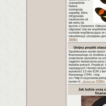
czasopiśmie
Nature,
rozwiązują
zagadkę, która
intrygowała
naukowców od
tak wielu lat,
łącznie z Darwinem. Odkrycia
odgrywać rolę we współistni
rozmaite współpracujące ze 
rekombinacji i przepływu ge
3848)
»
Unijny projekt otac
Opublikowano wyniki dwóch
finansowanego ze środków un
znalezienie sposobów na och
ciągłości świadczenia przez 
kwiatów polnych. Projekt pt.
zapylających i trendy) otrzy
wysokości 3,5 mln EUR z te
Ramowego (7PR). <img
src="http://i.racjonalista.pl/
..(jeszcze 5358)
»
border=0
Jak ludzie uczą 
finan