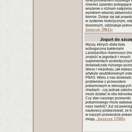
funkcjonowaniem ludzkiego u
również zjawisko polegające
wrażenie o różnym natężeniu 
wynikiem własnej aktywności
biernie. Dzieje się tak pra
w systemie motorycznym, od
dowolnych, oddziałuje jedn
(jeszcze 3961)
»
Jogurt do szcz
Myszy, których dieta była
wzbogacona bakteriami
Lactobacillus rhamnosus
(mo
znaleźć w jogurtach i innych
suplementach probiotycznyc
doświadczały niższego pozi
stresu i niepokoju, jak wyka
artykule opublikowanym osta
PNAS. Wielu z nas doświadc
problemów z przewodem
pokarmowym w stresujących
chwilach - czy jednak zależn
może działać w obu kierunk
Czy stan naszego przewodu
pokarmowego może wpływa
nasz nastrój? Już od pewne
naukowcy podejrzewali, że b
w naszym przewodzie poka
..(jeszcze 1700)
»
mogą