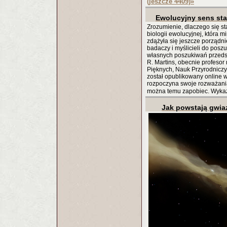
(jeszcze 4409)
»
Ewolucyjny sens star
Zrozumienie, dlaczego się st
biologii ewolucyjnej, która 
zdążyła się jeszcze porządni
badaczy i myślicieli do pos
własnych poszukiwań przeds
R. Martins, obecnie profeso
Pięknych, Nauk Przyrodniczy
został opublikowany online 
rozpoczyna swoje rozważania -
można temu zapobiec. Wyka
Jak powstają gwia