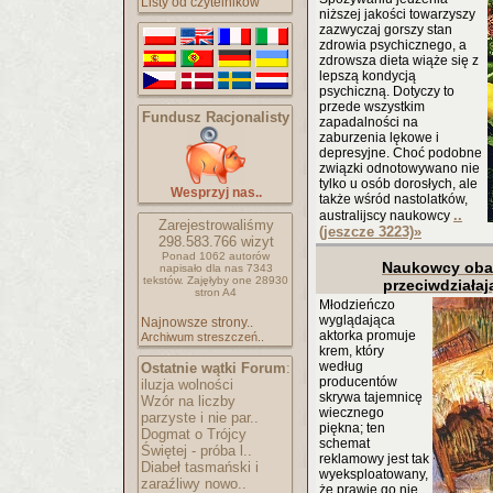
Listy od czytelników
niższej jakości towarzyszy
zazwyczaj gorszy stan
zdrowia psychicznego, a
zdrowsza dieta wiąże się z
lepszą kondycją
psychiczną. Dotyczy to
przede wszystkim
Fundusz Racjonalisty
zapadalności na
zaburzenia lękowe i
depresyjne. Choć podobne
związki odnotowywano nie
tylko u osób dorosłych, ale
Wesprzyj nas..
także wśród nastolatków,
..
australijscy naukowcy
Zarejestrowaliśmy
(jeszcze 3223)
»
298.583.766
wizyt
Ponad 1062 autorów
Naukowcy obal
napisało
dla nas 7343
tekstów.
Zajęłyby one 28930
przeciwdziałaj
stron A4
Młodzieńczo
wyglądająca
Najnowsze strony..
aktorka promuje
Archiwum streszczeń..
krem, który
według
Ostatnie wątki Forum
:
producentów
iluzja wolności
skrywa tajemnicę
Wzór na liczby
wiecznego
parzyste i nie par..
piękna; ten
Dogmat o Trójcy
schemat
Świętej - próba l..
reklamowy jest tak
Diabeł tasmański i
wyeksploatowany,
zaraźliwy nowo..
że prawie go nie