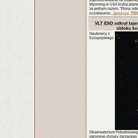
Zaprezentowana na ostatniej
Wyoming w USA liczba planet 
za jednym razem. "Plony od
..(jeszcze 398
oczekiwania
VLT ESO odkrył taje
obłoku k
Naukowcy z
Europejskiego
Obserwatorium Południowego 
ogromnej chmury żarzącego