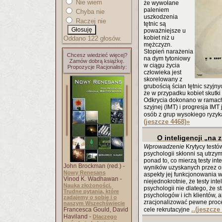
Nie wiem
że wywołane
paleniem
Chyba nie
uszkodzenia
Raczej nie
tętnic są
poważniejsze u
kobiet niż u
Oddano 122 głosów.
mężczyzn.
Stopień narażenia
Chcesz wiedzieć więcej?
na dym tytoniowy
Zamów dobrą książkę.
w ciągu życia
Propozycje Racjonalisty:
człowieka jest
skorelowany z
grubością ścian tętnic szyjny
że w przypadku kobiet skutki
Odkrycia dokonano w ramach
szyjnej (IMT) i progresja IM
osób z grup wysokiego ryzyk
(jeszcze 4468)
»
O inteligencji „na 
Wprowadzenie
Krytycy testó
psychologii skłonni są utrzymy
ponad to, co mierzą testy in
John Brockman (red.) -
wyników uzyskanych przez o
Nowy Renesans
aspekty jej funkcjonowania 
Vinod K. Wadhawan -
niejednokrotnie, że testy int
Nauka złożoności.
psychologii nie dlatego, że 
Trudne pytania, które
psychologów i ich klientów, 
zadajemy o sobie i o
zracjonalizować pewne proc
naszym Wszechświecie
..(jeszcze
Francesca Gould, David
cele rekrutacyjne
Haviland -
Dlaczego