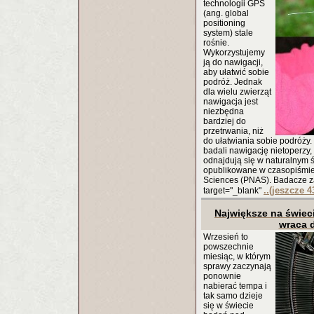
technologii GPS
(ang. global
positioning
system) stale
rośnie.
Wykorzystujemy
ją do nawigacji,
aby ułatwić sobie
podróż. Jednak
dla wielu zwierząt
nawigacja jest
niezbędna
bardziej do
przetrwania, niż
do ułatwiania sobie podróży.
badali nawigację nietoperzy, 
odnajdują się w naturalnym 
opublikowane w czasopiśmie 
Sciences (PNAS). Badacze z
..(jeszcze 4
target="_blank"
Największe na świec
wraca 
Wrzesień to
powszechnie
miesiąc, w którym
sprawy zaczynają
ponownie
nabierać tempa i
tak samo dzieje
się w świecie