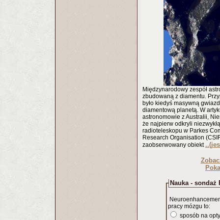
Międzynarodowy zespół astr
zbudowaną z diamentu. Przyp
było kiedyś masywną gwiazdą
diamentową planetą. W arty
astronomowie z Australii, Nie
że najpierw odkryli niezwy
radioteleskopu w Parkes Com
Research Organisation (CSIRO
..(je
zaobserwowany obiekt
Zobac
Poka
Nauka - sondaż 
Neuroenhancement
pracy mózgu to:
sposób na opty