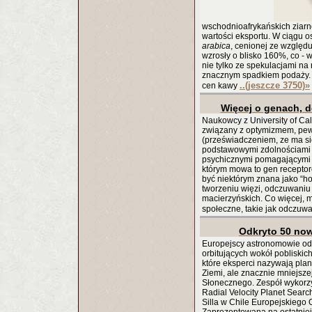
wschodnioafrykańskich ziar
wartości eksportu. W ciągu o
arabica
, cenionej ze względ
wzrosły o blisko 160%, co -
nie tylko ze spekulacjami na
znacznym spadkiem podaży.
..(jeszcze 3750)
»
cen kawy
Więcej o genach, d
Naukowcy z University of Cal
związany z optymizmem, pew
(przeświadczeniem, ze ma się
podstawowymi zdolnościami (c
psychicznymi pomagającymi w
którym mowa to gen recepto
być niektórym znana jako “h
tworzeniu więzi, odczuwani
macierzyńskich. Co więcej,
społeczne, takie jak odczuwa
Odkryto 50 no
Europejscy astronomowie od
orbitujących wokół pobliskic
które eksperci nazywają pla
Ziemi, ale znacznie mniejsz
Słonecznego. Zespół wykorz
Radial Velocity Planet Searc
Silla w Chile Europejskieg