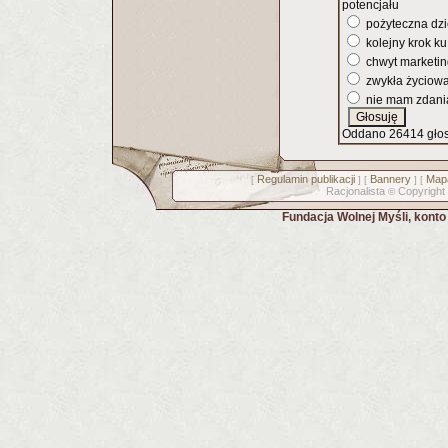
potencjału
pożyteczna dz
kolejny krok k
chwyt marketi
zwykła życiowa
nie mam zdani
Oddano 26414 gło
Regulamin publikacji
Bannery
Mapa
[
] [
] [
Racjonalista
Copyright
©
Fundacja Wolnej Myśli, kont