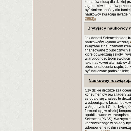
komarów niosą dla dzikiej pr
z gatunków komarów przenos
być śmiercionośny dla tamtej
naukowcy zwracają uwagę na
2963)
»
Brytyjscy naukowcy w
Jak donosi ScienceInsider, t
naukowców wydało wczoraj
związane z nauczaniem kreac
finansowane z publicznych ś
które odwiedzają szkoły i wy
wiarygodność teorii ewolucji 
jako naukowej alternatywy d
obecne zalecenia rządu, że k
być nauczane podczas lekcj
Naukowcy rozwiązują
Czy dzikie drożdże zza oce
konsumentów piwa lager? Ze
że udało się znaleźć te droż
występujące w lasach bukowy
w Argentynie i Chile, były g
fermentację w niskiej tempera
opublikowane w czasopiśmie 
Sciences (PNAS). Ważnym czy
koczowniczego w osiadły try
udomowienie roślin i zwier