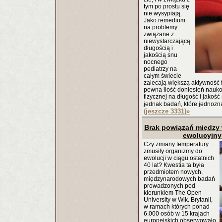
tym po prostu się
nie wysypiają.
Jako remedium
na problemy
związane z
niewystarczającą
długością i
jakością snu
nocnego
pediatrzy na
całym świecie
zalecają większą aktywność f
pewna ilość doniesień nauk
fizycznej na długość i jakoś
jednak badań, które jednoz
(jeszcze 3331)
»
Brak powiązań między 
ewolucyjny
Czy zmiany temperatury
zmusiły organizmy do
ewolucji w ciągu ostatnich
40 lat? Kwestia ta była
przedmiotem nowych,
międzynarodowych badań
prowadzonych pod
kierunkiem The Open
University w Wlk. Brytanii,
w ramach których ponad
6.000 osób w 15 krajach
europejskich obserwowało