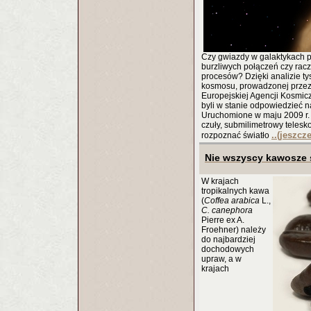
Czy gwiazdy w galaktykach p
burzliwych połączeń czy racz
procesów? Dzięki analizie tysi
kosmosu, prowadzonej przez
Europejskiej Agencji Kosmic
byli w stanie odpowiedzieć n
Uruchomione w maju 2009 r.
czuły, submilimetrowy telesko
..(jeszcz
rozpoznać światło
Nie wszyscy kawosze s
W krajach
tropikalnych kawa
(
Coffea arabica
L.,
C. canephora
Pierre ex A.
Froehner) należy
do najbardziej
dochodowych
upraw, a w
krajach