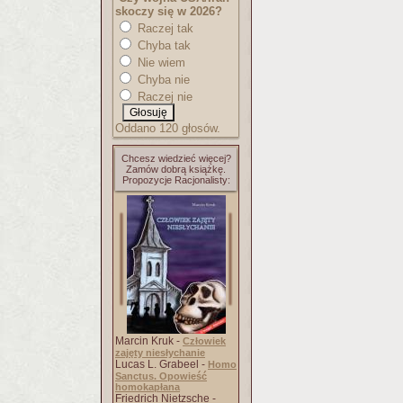
skoczy się w 2026?
Raczej tak
Chyba tak
Nie wiem
Chyba nie
Raczej nie
Oddano 120 głosów.
Chcesz wiedzieć więcej?
Zamów dobrą książkę.
Propozycje Racjonalisty:
Marcin Kruk -
Człowiek
zajęty niesłychanie
Lucas L. Grabeel -
Homo
Sanctus. Opowieść
homokapłana
Friedrich Nietzsche -