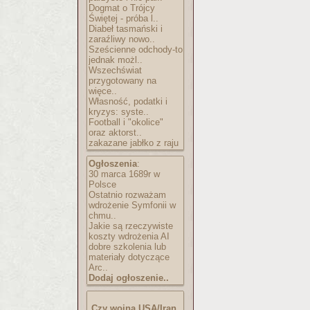
Dogmat o Trójcy
Świętej - próba l..
Diabeł tasmański i
zaraźliwy nowo..
Sześcienne odchody-to
jednak możl..
Wszechświat
przygotowany na
więce..
Własność, podatki i
kryzys: syste..
Football i "okolice"
oraz aktorst..
zakazane jabłko z raju
Ogłoszenia
:
30 marca 1689r w
Polsce
Ostatnio rozważam
wdrożenie Symfonii w
chmu..
Jakie są rzeczywiste
koszty wdrożenia AI
dobre szkolenia lub
materiały dotyczące
Arc..
Dodaj ogłoszenie..
Czy wojna USA/Iran