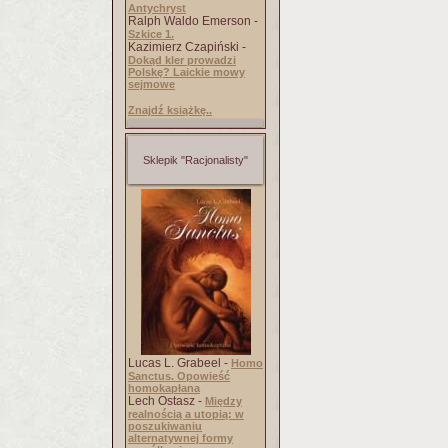
Antychryst
Ralph Waldo Emerson -
Szkice 1.
Kazimierz Czapiński -
Dokąd kler prowadzi
Polskę? Laickie mowy
sejmowe
Znajdź książkę..
Sklepik "Racjonalisty"
Lucas L. Grabeel -
Homo
Sanctus. Opowieść
homokapłana
Lech Ostasz -
Między
realnością a utopią: w
poszukiwaniu
alternatywnej formy