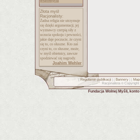
współbycia
Złota myśl
Racjonalisty:
Żadna religia nie utrzymuje
się dzięki argumentacji; jej
wyznawcy czerpią siły z
uczucia spokoju i pewności,
jakie daje poczucie, że czyni
się to, co słuszne. Kto zaś
czyni to, co słuszne, może,
w myśl obietnicy, zawsze
spodziewać się nagrody.
Joahim Wehler
Regulamin publikacji
Bannery
Mapa
[
] [
] [
Racjonalista
Copyright
©
Fundacja Wolnej Myśli, kont