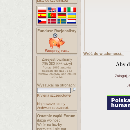
Listy od czytelników
Fundusz Racjonalisty
Wesprzyj nas..
Wróć do wiadomości..
Zarejestrowaliśmy
Aby d
295.303.586
wizyt
Ponad 1062 autorów
napisało
dla nas 7343
tekstów.
Zajęłyby one 28930
Zaloguj j
stron A4
Wyszukaj na stronach:
Je
Kryteria szczegółowe
Najnowsze strony..
Archiwum streszczeń..
Ostatnie wątki Forum
:
iluzja wolności
Wzór na liczby
parzyste i nie par..