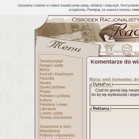
Używamy cookies w celach świadczenia usług, reklamy i statystyk. Korzystani
urządzeniu. Pamiętaj, że zawsze możesz
zmie
Komentarze do w
Światopogląd
Religie i sekty
Biblia
Kościół i Katolicyzm
Filozofia
Wpisz swój komentarz d
Nauka
DyktaFon
Społeczeństwo
Czyli im gorzej (wg naszej
Prawo
bo by się wystraszyła i wypr
Państwo i polityka
Kultura
Felietony i eseje
Reklama
Literatura
Ludzie, cytaty
Tematy różnorodne
Znalezione w sieci
Współpraca
Pytania i odpowiedzi