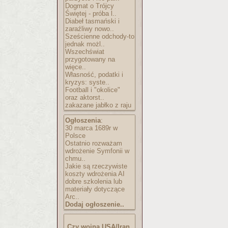
Dogmat o Trójcy
Świętej - próba l..
Diabeł tasmański i
zaraźliwy nowo..
Sześcienne odchody-to
jednak możl..
Wszechświat
przygotowany na
więce..
Własność, podatki i
kryzys: syste..
Football i "okolice"
oraz aktorst..
zakazane jabłko z raju
Ogłoszenia
:
30 marca 1689r w
Polsce
Ostatnio rozważam
wdrożenie Symfonii w
chmu..
Jakie są rzeczywiste
koszty wdrożenia AI
dobre szkolenia lub
materiały dotyczące
Arc..
Dodaj ogłoszenie..
Czy wojna USA/Iran