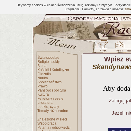
Używamy cookies w celach świadczenia usług, reklamy i statystyk. Korzystani
urządzeniu. Pamiętaj, że zawsze możesz
zmie
Wpisz s
Światopogląd
Religie i sekty
Skandynawsk
Biblia
Kościół i Katolicyzm
Filozofia
Nauka
Społeczeństwo
Prawo
Aby dodać
Państwo i polityka
Kultura
Felietony i eseje
Zaloguj ja
Literatura
Ludzie, cytaty
Tematy różnorodne
Jeżeli n
Znalezione w sieci
Współpraca
Pytania i odpowiedzi