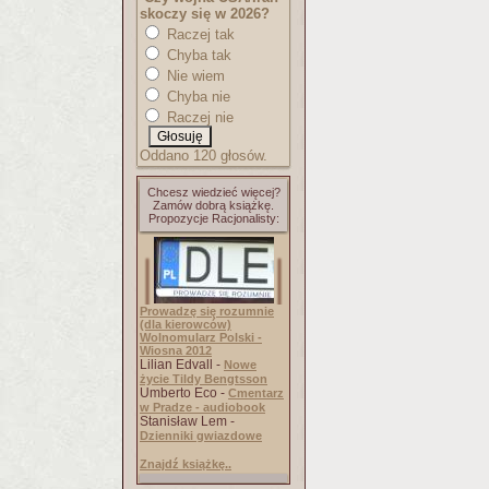
skoczy się w 2026?
Raczej tak
Chyba tak
Nie wiem
Chyba nie
Raczej nie
Oddano 120 głosów.
Chcesz wiedzieć więcej?
Zamów dobrą książkę.
Propozycje Racjonalisty:
Prowadzę się rozumnie
(dla kierowców)
Wolnomularz Polski -
Wiosna 2012
Lilian Edvall -
Nowe
życie Tildy Bengtsson
Umberto Eco -
Cmentarz
w Pradze - audiobook
Stanisław Lem -
Dzienniki gwiazdowe
Znajdź książkę..