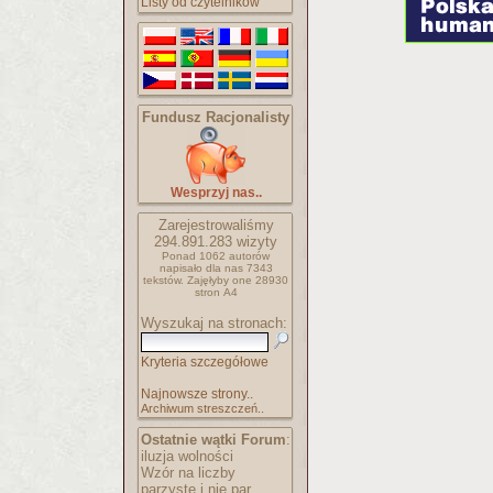
Listy od czytelników
Fundusz Racjonalisty
Wesprzyj nas..
Zarejestrowaliśmy
294.891.283
wizyty
Ponad 1062 autorów
napisało
dla nas 7343
tekstów.
Zajęłyby one 28930
stron A4
Wyszukaj na stronach:
Kryteria szczegółowe
Najnowsze strony..
Archiwum streszczeń..
Ostatnie wątki Forum
:
iluzja wolności
Wzór na liczby
parzyste i nie par..