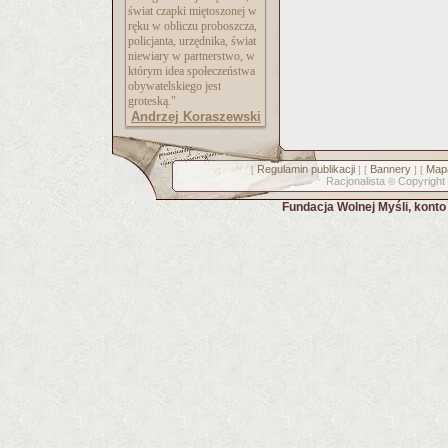
świat czapki miętoszonej w
ręku w obliczu proboszcza,
policjanta, urzędnika, świat
niewiary w partnerstwo, w
którym idea społeczeństwa
obywatelskiego jest
groteską."
Andrzej Koraszewski
Regulamin publikacji
Bannery
Mapa
[
] [
] [
Racjonalista
Copyright
©
Fundacja Wolnej Myśli, kont