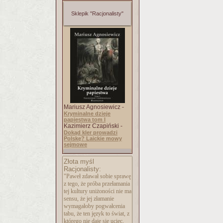
Sklepik "Racjonalisty"
Mariusz Agnosiewicz -
Kryminalne dzieje
papiestwa tom I
Kazimierz Czapiński -
Dokąd kler prowadzi
Polskę? Laickie mowy
sejmowe
Złota myśl
Racjonalisty:
"Paweł zdawał sobie sprawę
z tego, że próba przełamania
tej kultury uniżoności nie ma
sensu, że jej złamanie
wymagałoby pogwałcenia
tabu, że ten język to świat, z
którego nie daje się uciec,