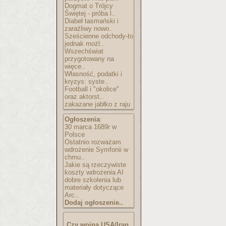
Dogmat o Trójcy
Świętej - próba l..
Diabeł tasmański i
zaraźliwy nowo..
Sześcienne odchody-to
jednak możl..
Wszechświat
przygotowany na
więce..
Własność, podatki i
kryzys: syste..
Football i "okolice"
oraz aktorst..
zakazane jabłko z raju
Ogłoszenia
:
30 marca 1689r w
Polsce
Ostatnio rozważam
wdrożenie Symfonii w
chmu..
Jakie są rzeczywiste
koszty wdrożenia AI
dobre szkolenia lub
materiały dotyczące
Arc..
Dodaj ogłoszenie..
Czy wojna USA/Iran