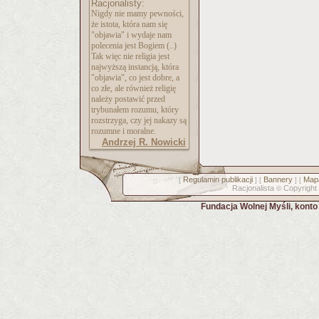
Racjonalisty:
Nigdy nie mamy pewności,
że istota, która nam się
"objawia" i wydaje nam
polecenia jest Bogiem (..)
Tak więc nie religia jest
najwyższą instancją, która
"objawia", co jest dobre, a
co złe, ale również religię
należy postawić przed
trybunałem rozumu, który
rozstrzyga, czy jej nakazy są
rozumne i moralne.
Andrzej R. Nowicki
Regulamin publikacji
Bannery
Mapa
[
] [
] [
Racjonalista
Copyright
©
Fundacja Wolnej Myśli, kont