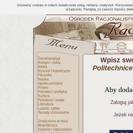
Używamy cookies w celach świadczenia usług, reklamy i statystyk. Korzystani
urządzeniu. Pamiętaj, że zawsze możesz
zmie
Wpisz sw
Światopogląd
Religie i sekty
Politechnice
Biblia
Kościół i Katolicyzm
Filozofia
Nauka
Społeczeństwo
Prawo
Aby dodać
Państwo i polityka
Kultura
Felietony i eseje
Zaloguj ja
Literatura
Ludzie, cytaty
Tematy różnorodne
Jeżeli n
Znalezione w sieci
Współpraca
Pytania i odpowiedzi