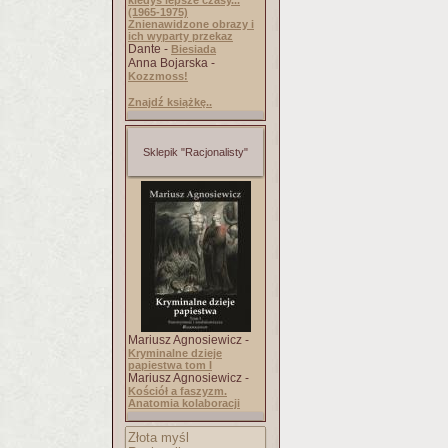
kiedyś lepsze czasy...
(1965-1975)
Znienawidzone obrazy i
ich wyparty przekaz
Dante -
Biesiada
Anna Bojarska -
Kozzmoss!
Znajdź książkę..
Sklepik "Racjonalisty"
Mariusz Agnosiewicz -
Kryminalne dzieje
papiestwa tom I
Mariusz Agnosiewicz -
Kościół a faszyzm.
Anatomia kolaboracji
Złota myśl