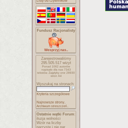
Listy od czytelników
Fundusz Racjonalisty
Wesprzyj nas..
Zarejestrowaliśmy
295.505.517
wizyt
Ponad 1062 autorów
napisało
dla nas 7343
tekstów.
Zajęłyby one 28930
stron A4
Wyszukaj na stronach:
Kryteria szczegółowe
Najnowsze strony..
Archiwum streszczeń..
Ostatnie wątki Forum
:
iluzja wolności
Wzór na liczby
parzyste i nie par..