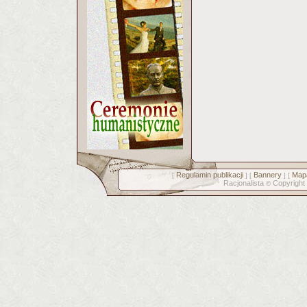
Regulamin publikacji
Bannery
Mapa
[
] [
] [
Racjonalista
Copyright
©