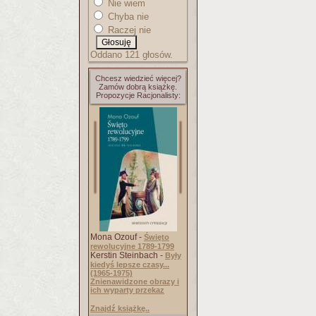
Nie wiem
Chyba nie
Raczej nie
Oddano 121 głosów.
Chcesz wiedzieć więcej?
Zamów dobrą książkę.
Propozycje Racjonalisty:
Mona Ozouf -
Święto
rewolucyjne 1789-1799
Kerstin Steinbach -
Były
kiedyś lepsze czasy...
(1965-1975)
Znienawidzone obrazy i
ich wyparty przekaz
Znajdź książkę..