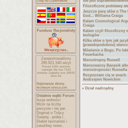
nie jest usprawiedliwien
Listy od czytelników
Filozoficzne podstawy a
Jeszcze parę słów o The 
God... Williama Craiga
Kalam Cosmological Arg
Craiga
Fundusz Racjonalisty
Kalam czyli filozoficzny
teologów
Kilka słów o tym jak języ
(prawdopodobnie) stwor
Wesprzyj nas..
Mówienie o Bogu. Po lek
Feuerbacha
Zarejestrowaliśmy
Nieroztropny Russell
295.821.540
wizyt
Nierozważny Banasik alb
Ponad 1062 autorów
nieroztropności Russella
napisało
dla nas 7343
tekstów.
Zajęłyby one 28930
Rozpoznam cię w snach
stron A4
Andrzejem Nowickim
Najnowsze strony..
Archiwum streszczeń..
« Dział nadrzędny
Ostatnie wątki Forum
:
iluzja wolności
Wzór na liczby
parzyste i nie par..
Dogmat o Trójcy
Świętej - próba l..
Diabeł tasmański i
zaraźliwy nowo..