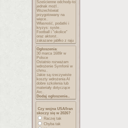
Sześcienne odchody-to
jednak możl..
Wszechświat
przygotowany na
więce..
Własność, podatki i
kryzys: syste..
Football i "okolice"
oraz aktorst..
zakazane jabłko z raju
Ogłoszenia
:
30 marca 1689r w
Polsce
Ostatnio rozważam
wdrożenie Symfonii w
chmu..
Jakie są rzeczywiste
koszty wdrożenia AI
dobre szkolenia lub
materiały dotyczące
Arc..
Dodaj ogłoszenie..
Czy wojna USA/Iran
skoczy się w 2026?
Raczej tak
Chyba tak