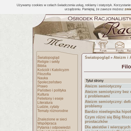
Używamy cookies w celach świadczenia usług, reklamy i statystyk. Korzystani
urządzeniu. Pamiętaj, że zawsze możesz
zmie
Światopogląd
Ateizm i 
Światopogląd
»
Religie i sekty
Biblia
Fil
Kościół i Katolicyzm
Filozofia
Nauka
Tytuł strony
Społeczeństwo
Ateizm semiotyczny
Prawo
Państwo i polityka
Ateizm semiotyczny bez de
Kultura
z problemami
Felietony i eseje
Ateizm semiotyczny: defin
Literatura
problemy
Ludzie, cytaty
Tematy różnorodne
Bardzo nieelegncka hipo
Czym różni się Bóg filo
Znalezione w sieci
prostaczków
Współpraca
Dla ateistów i wierzących
Pytania i odpowiedzi