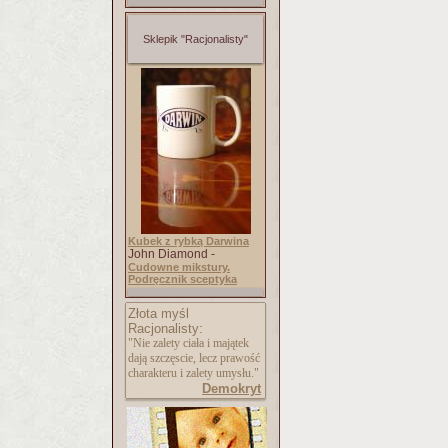
Sklepik "Racjonalisty"
Kubek z rybką Darwina
John Diamond -
Cudowne mikstury.
Podręcznik sceptyka
Złota myśl
Racjonalisty:
"Nie zalety ciała i majątek
dają szczęscie, lecz prawość
charakteru i zalety umysłu."
Demokryt