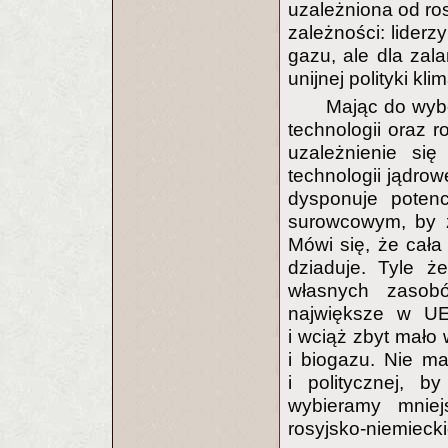
uzależniona od ros
zależności: liderz
gazu, ale dla zal
unijnej polityki kli
Mając do wybo
technologii oraz r
uzależnienie si
technologii jądrow
dysponuje potenc
surowcowym, by z
Mówi się, że cała
dziaduje. Tyle ż
własnych zasob
największe w UE
i wciąż zbyt mało 
i biogazu. Nie ma
i politycznej, b
wybieramy mniej
rosyjsko-niemieck