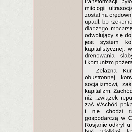
transformacji by
mitologii ultraso
został na orędown
upadł, bo rzekomo
dlaczego mocarstw
odwołujący się do
jest system ko
kapitalistycznej, 
drenowania słab
i komunizm pożera
Żelazna Kur
obustronnej ko
socjalizmowi, za
kapitalizm. Zachód
niż „związek repu
zaś Wschód pokaz
i nie chodzi t
gospodarczą w Ch
Rosjanie odkryli u 
być wielkimi ka