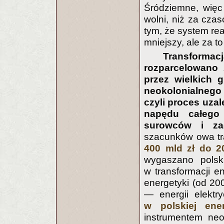
Śródziemne, więc
wolni, niż za cz
tym, że system rea
mniejszy, ale za t
Transformac
rozparcelowano
przez wielkich 
neokolonialnego 
czyli proces uzal
napędu całego
surowców i zac
szacunków owa tr
400 mld zł do 2
wygaszano polski
w transformacji e
energetyki (od 20
— energii elektr
w polskiej ene
instrumentem neo