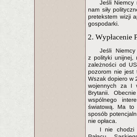
Jeśli Niemcy 
nam siły polityczn
pretekstem wizji 
gospodarki.
2. Wypłacenie P
Jeśli Niemcy
z polityki unijne
zależności od US
pozorom nie jest 
Wszak dopiero w
wojennych za I w
Brytanii. Obecn
wspólnego intere
światową. Ma to 
sposób potencjaln
nie opłaca.
I nie chodzi
Pałacu Saskieg