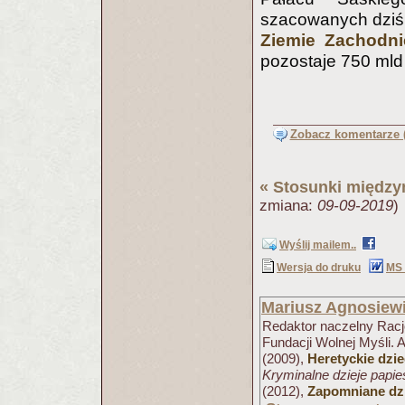
szacowanych dzi
Ziemie Zachodni
pozostaje 750 mld 
Zobacz komentarze (
«
Stosunki międz
zmiana:
09-09-2019
)
Wyślij mailem..
Wersja do druku
MS
Mariusz Agnosiew
Redaktor naczelny Racjo
Fundacji Wolnej Myśli. 
(2009),
Heretyckie dzi
Kryminalne dzieje papi
(2012),
Zapomniane dzi