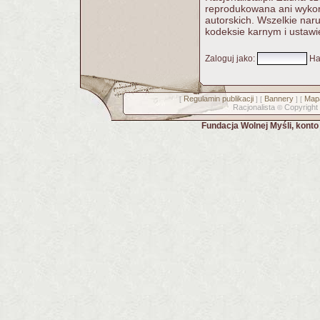
reprodukowana ani wykorz
autorskich. Wszelkie nar
kodeksie karnym i ustawi
Zaloguj jako
:
Ha
Regulamin publikacji
Bannery
Mapa
[
] [
] [
Racjonalista
Copyright
©
Fundacja Wolnej Myśli, kont