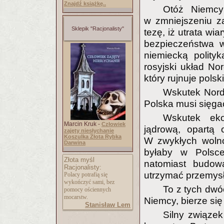
Znajdź książkę..
Otóż Niemcy
w zmniejszeniu z
Sklepik "Racjonalisty"
tezę, iż utrata w
bezpieczeństwa 
niemiecką polity
rosyjski układ No
który rujnuje pols
Wskutek Nord
Polska musi sięga
Wskutek eko
Marcin Kruk -
Człowiek
jądrową, opartą 
zajęty niesłychanie
Koszulka Złota Rybka
W zwykłych woln
Darwina
byłaby w Pols
Złota myśl
natomiast budow
Racjonalisty:
utrzymać przemys
Polacy potrafią się
wykończyć sami, bez
To z tych dwó
pomocy ościennych
mocarstw.
Niemcy, bierze się
Stanisław Lem
Silny związek