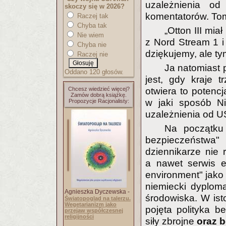
uzależnienia o
skoczy się w 2026?
komentatorów. Tom
Raczej tak
Chyba tak
„Otton III mia
Nie wiem
z Nord Stream 1 
Chyba nie
dziękujemy, ale t
Raczej nie
Ja natomiast 
Oddano 120 głosów.
jest, gdy kraje t
Chcesz wiedzieć więcej?
otwiera to potenc
Zamów dobrą książkę.
w jaki sposób N
Propozycje Racjonalisty:
uzależnienia od U
Na początku 
bezpieczeństwa"
dziennikarze nie 
a nawet serwis 
environment" jako 
niemiecki dyplom
Agnieszka Dyczewska -
środowiska. W ist
Światopogląd na talerzu.
Wegetarianizm jako
pojęta polityka 
przejaw współczesnej
religijności
siły zbrojne
oraz 