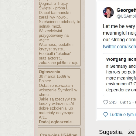
Dogmat o Trójcy
Świętej - próba l..
Diabeł tasmański i
zaraźliwy nowo..
Sześcienne odchody-to
jednak możl..
Wszechświat
przygotowany na
więce..
Własność, podatki i
kryzys: syste..
Football i "okolice"
oraz aktorst..
zakazane jabłko z raju
Ogłoszenia
:
30 marca 1689r w
Polsce
Ostatnio rozważam
wdrożenie Symfonii w
chmu..
Jakie są rzeczywiste
koszty wdrożenia AI
dobre szkolenia lub
materiały dotyczące
Arc..
Dodaj ogłoszenie..
Sugestia, ż
Czy wojna USA/Iran