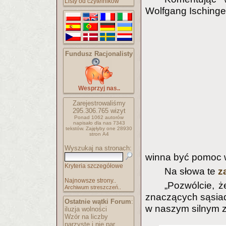
Listy od czytelników
Wolfgang Isching
Fundusz Racjonalisty
Wesprzyj nas..
Zarejestrowaliśmy
295.306.765
wizyt
Ponad 1062 autorów
napisało
dla nas 7343
tekstów.
Zajęłyby one 28930
stron A4
Wyszukaj na stronach:
winna być pomoc w
Kryteria szczegółowe
Na słowa te
z
Najnowsze strony..
„Pozwólcie, ż
Archiwum streszczeń..
znaczących sąsiadó
Ostatnie wątki Forum
:
w naszym silnym 
iluzja wolności
Wzór na liczby
parzyste i nie par..