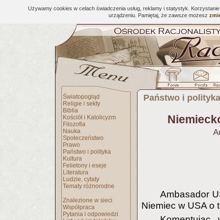
Używamy cookies w celach świadczenia usług, reklamy i statystyk. Korzystani
urządzeniu. Pamiętaj, że zawsze możesz
zmie
Państwo i polityk
Światopogląd
Religie i sekty
Biblia
Niemiecko
Kościół i Katolicyzm
Filozofia
Nauka
A
Społeczeństwo
Prawo
Państwo i polityka
Kultura
Felietony i eseje
Literatura
Ludzie, cytaty
Tematy różnorodne
Ambasador US
Znalezione w sieci
Niemiec w USA o t
Współpraca
Pytania i odpowiedzi
Komentując 