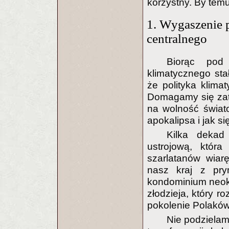
korzystny. By tem
1. Wygaszenie p
centralnego
Biorąc pod
klimatycznego sta
że polityka klimat
Domagamy się zatem
na wolność świat
apokalipsa i jak s
Kilka dekad
ustrojową, która
szarlatanów wiar
nasz kraj z pry
kondominium neoko
złodzieja, który 
pokolenie Polaków
Nie podzielam