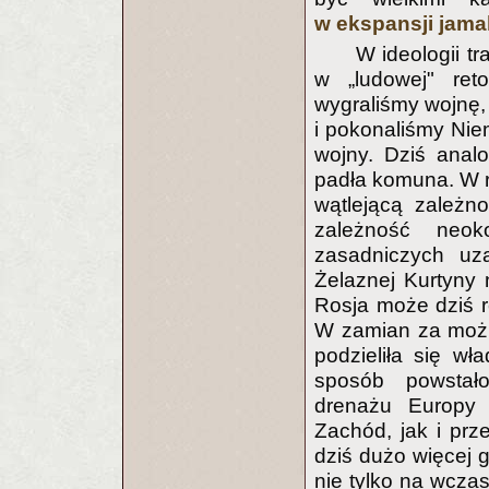
w ekspansji jamal
W ideologii tr
w „ludowej" ret
wygraliśmy wojnę,
i pokonaliśmy Nie
wojny. Dziś analo
padła komuna. W r
wątlejącą zależn
zależność neok
zasadniczych uz
Żelaznej Kurtyny 
Rosja może dziś 
W zamian za możl
podzieliła się wł
sposób powstało
drenażu Europy 
Zachód, jak i pr
dziś dużo więcej 
nie tylko na wcza