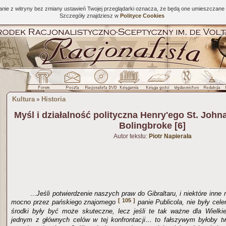
tanie z witryny bez zmiany ustawień Twojej przeglądarki oznacza, że będą one umieszcza
Szczegóły znajdziesz w
Polityce Cookies
Kultura
Historia
»
Myśl i działalność polityczna Henry'ego St. John
Bolingbroke [6]
Autor tekstu:
Piotr Napierała
...
Jeśli potwierdzenie naszych praw do Gibraltaru, i niektóre inne
[ 105 ]
mocno przez pańskiego znajomego
panie Publicola, nie były cele
środki były być może skuteczne, lecz jeśli te tak ważne dla Wielkie
jednym z głównych celów w tej konfrontacji… to fałszywym byłoby tw