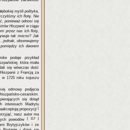
bokiej myśli polityka,
czyliśmy ich flotę. Nie
ć, ponieważ odnosi się
strów Hiszpanii w ciągu
m przez nas ich floty,
aływuje tak mocno? Jak
...jednak, obserwujemy
wa pomiędzy ich dworem
roke podaje przykład
szpańskiej, która miała
dali się wówczas dość
Hiszpanii z Francją za
ia w 1725 roku sojuszu
skiej odmowy podjęcia
 hiszpańsko-cesarskim.
pierających się dotąd
h interesach Madrytu
[
zaakceptują propozycji
przyjąć, nasz autor ma
[ 117 ]
dowych powodów
ami Brytyjczyków i że
 Brytanię i dziwi się