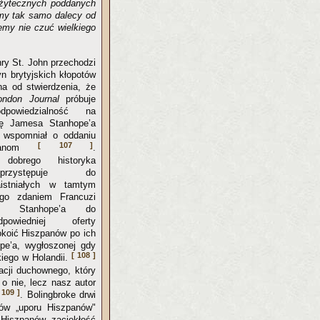
użytecznych poddanych
śmy tak samo dalecy od
emy nie czuć wielkiego
ry St. John przechodzi
n brytyjskich kłopotów
na od stwierdzenia, że
ondon Journal
próbuje
powiedzialność na
nicę Jamesa Stanhope’a
 wspomniał o oddaniu
[ 107 ]
szpanom
.
dobrego historyka
przystępuje do
aistniałych w tamtym
ego zdaniem Francuzi
ać Stanhope’a do
powiedniej oferty
okoić Hiszpanów po ich
ope’a, wygłoszonej gdy
[ 108 ]
kiego w Holandii.
uacji duchownego, który
o nie, lecz nasz autor
 109 ]
. Bolingbroke drwi
dów „uporu Hiszpanów"
Hiszpanów zaciekłość