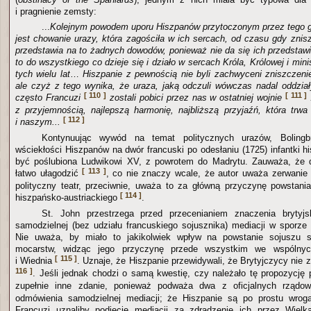
i pragnienie zemsty:
...
Kolejnym powodem uporu Hiszpanów przytoczonym przez tego głę
jest chowanie urazy, która zagościła w ich sercach, od czasu gdy znisz
przedstawia na to żadnych dowodów, ponieważ nie da się ich przedstawi
to do wszystkiego co dzieje się i działo w sercach Króla, Królowej i mini
tych wielu lat
…
Hiszpanie z pewnością nie byli zachwyceni zniszczenie
ale czyż z tego wynika, że uraza, jaką odczuli wówczas nadal oddzi
[ 110 ]
[ 111 ]
często Francuzi
zostali pobici przez nas w ostatniej wojnie
z przyjemnością, najlepszą harmonię, najbliższą przyjaźń, która tr
[ 112 ]
i naszym...
Kontynuując wywód na temat politycznych urazów, Bolingb
wściekłości Hiszpanów na dwór francuski po odesłaniu (1725) infantki hi
być poślubiona Ludwikowi XV, z powrotem do Madrytu. Zauważa, że 
[ 113 ]
łatwo ułagodzić
, co nie znaczy wcale, że autor uważa zerwanie 
polityczny teatr, przeciwnie, uważa to za główną przyczynę powstan
[ 114 ]
hiszpańsko-austriackiego
.
St. John przestrzega przed przecenianiem znaczenia brytyj
samodzielnej (bez udziału francuskiego sojusznika) mediacji w sporze
Nie uważa, by miało to jakikolwiek wpływ na powstanie sojuszu s
mocarstw, widząc jego przyczynę przede wszystkim we wspólnyc
[ 115 ]
i Wiednia
. Uznaje, że Hiszpanie przewidywali, że Brytyjczycy nie 
116 ]
. Jeśli jednak chodzi o samą kwestię, czy należało tę propozycję 
zupełnie inne zdanie, ponieważ podważa dwa z oficjalnych rzą
odmówienia samodzielnej mediacji; że Hiszpanie są po prostu wrog
Francuzi uznaliby podjęcie mediacji za zdradzenie ich przez Wielką