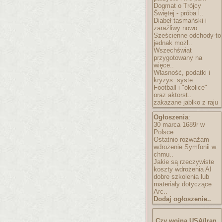
Dogmat o Trójcy
Świętej - próba l..
Diabeł tasmański i
zaraźliwy nowo..
Sześcienne odchody-to
jednak możl..
Wszechświat
przygotowany na
więce..
Własność, podatki i
kryzys: syste..
Football i "okolice"
oraz aktorst..
zakazane jabłko z raju
Ogłoszenia
:
30 marca 1689r w
Polsce
Ostatnio rozważam
wdrożenie Symfonii w
chmu..
Jakie są rzeczywiste
koszty wdrożenia AI
dobre szkolenia lub
materiały dotyczące
Arc..
Dodaj ogłoszenie..
Czy wojna USA/Iran