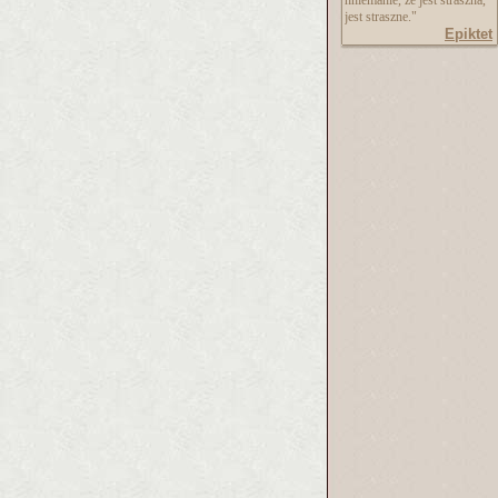
nniemanie, że jest straszna,
jest straszne."
Epiktet