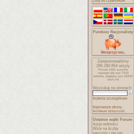
Listy od czytelników
Fundusz Racjonalisty
Wesprzyj nas..
Zarejestrowaliśmy
295.280.854
wizyty
Ponad 1062 autorów
napisało
dla nas 7343
tekstów.
Zajęłyby one 28930
stron A4
Wyszukaj na stronach:
Kryteria szczegółowe
Najnowsze strony..
Archiwum streszczeń..
Ostatnie wątki Forum
:
iluzja wolności
Wzór na liczby
parzyste i nie par..