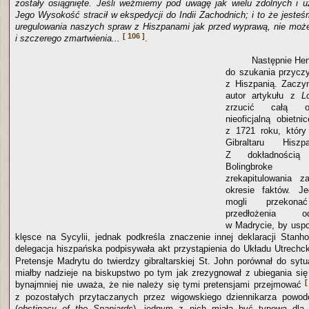
zostały osiągnięte. Jeśli weźmiemy pod uwagę jak wielu zdolnych i 
Jego Wysokość stracił w ekspedycji do Indii Zachodnich; i to że jeste
uregulowania naszych spraw z Hiszpanami jak przed wyprawą, nie moż
[ 106 ]
i szczerego zmartwienia...
.
Następnie Hen
do szukania przyczy
z Hiszpanią. Zaczy
autor artykułu z
L
zrzucić całą od
nieoficjalną obiet
z 1721 roku, który
Gibraltaru Hi
Z dokładnością 
Bolingbroke 
zrekapitulowania z
okresie faktów. J
mogli przekon
przedłożenia od
w Madrycie, by usp
klęsce na Sycylii, jednak podkreśla znaczenie innej deklaracji Stanh
delegacja hiszpańska podpisywała akt przystąpienia do Układu Utrechc
Pretensje Madrytu do twierdzy gibraltarskiej St. John porównał do syt
miałby nadzieje na biskupstwo po tym jak zrezygnował z ubiegania się 
[
bynajmniej nie uważa, że nie należy się tymi pretensjami przejmować
z pozostałych przytaczanych przez wigowskiego dziennikarza powo
(
obstinacy of the Spaniards
), jednym z nich miała być typowa dla 