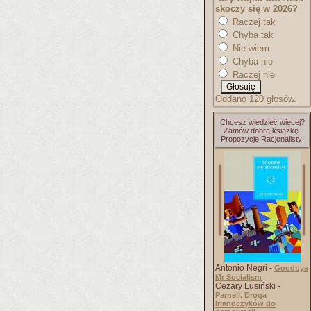
skoczy się w 2026?
Raczej tak
Chyba tak
Nie wiem
Chyba nie
Raczej nie
Oddano 120 głosów.
Chcesz wiedzieć więcej?
Zamów dobrą książkę.
Propozycje Racjonalisty:
Antonio Negri -
Goodbye
Mr Socialism
Cezary Lusiński -
Parnell. Droga
Irlandczyków do