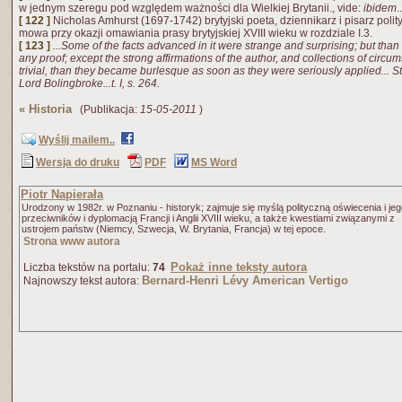
w jednym szeregu pod względem ważności dla Wielkiej Brytanii., vide:
ibidem
.
[ 122 ]
Nicholas Amhurst (1697-1742) brytyjski poeta, dziennikarz i pisarz polity
mowa przy okazji omawiania prasy brytyjskiej XVIII wieku w rozdziale I.3.
[ 123 ]
...
Some of the facts advanced in it were strange and surprising; but than 
any proof; except the strong affirmations of the author, and collections of circ
trivial, than they became burlesque as soon as they were seriously applied...
St
Lord Bolingbroke...
t. I, s. 264.
«
Historia
(Publikacja:
15-05-2011
)
Wyślij mailem..
Wersja do druku
PDF
MS Word
Piotr Napierała
Urodzony w 1982r. w Poznaniu - historyk; zajmuje się myślą polityczną oświecenia i je
przeciwników i dyplomacją Francji i Anglii XVIII wieku, a także kwestiami związanymi z
ustrojem państw (Niemcy, Szwecja, W. Brytania, Francja) w tej epoce.
Strona www autora
Pokaż inne teksty autora
Liczba tekstów na portalu:
74
Bernard-Henri Lévy American Vertigo
Najnowszy tekst autora: