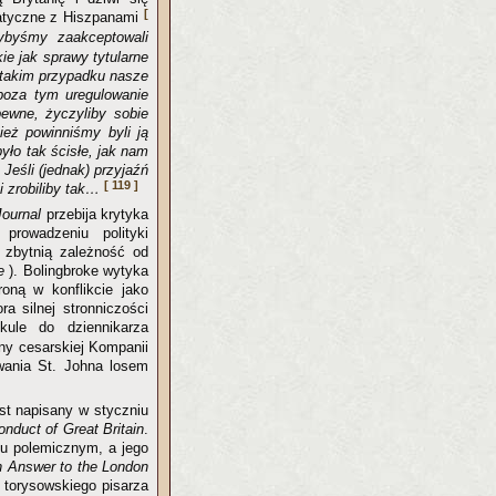
[
matyczne z Hiszpanami
dybyśmy zaakceptowali
ie jak sprawy tytularne
 takim przypadku nasze
poza tym uregulowanie
ewne, życzyliby sobie
ież powinniśmy byli ją
yło tak ścisłe, jak nam
Jeśli (jednak) przyjaźń
[ 119 ]
i zrobiliby tak…
Journal
przebija krytyka
prowadzeniu polityki
 zbytnią zależność od
ce
). Bolingbroke wytyka
roną w konflikcie jako
a silnej stronniczości
ule do dziennikarza
ony cesarskiej Kompanii
wania St. Johna losem
est napisany w styczniu
onduct of Great Britain
.
u polemicznym, a jego
 Answer to the London
 torysowskiego pisarza