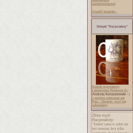
demokracji
parlamentarnej
Znajdź książkę..
Sklepik "Racjonalisty"
Kubek wyznawcy
Latającego Potwora S.:
Andrzej Koraszewski -
I
z wichru odezwał się
Pan... Darwin, czuj się
odwołany
Złota myśl
Racjonalisty:
"Smierć sama w sobie nie
jest straszna, lecz tylko