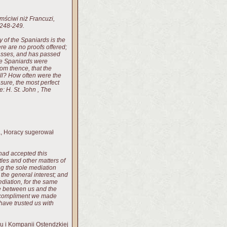
mściwi niż Francuzi,
s. 248-249.
y of the Spaniards is the
ere are no proofs offered;
passes, and has passed
e Spaniards were
from thence, that the
ill? How often were the
sure, the most perfect
de: H.
St. John
,
The
a, Horacy sugerował
 had accepted this
tles and other matters of
ng the sole mediation
 the general interest; and
ediation, for the same
ce between us and the
he compliment we made
have trusted us with
ru i Kompanii Ostendzkiej