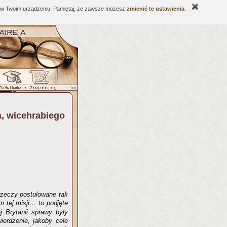
ne w Twoim urządzeniu. Pamiętaj, że zawsze możesz
zmienić te ustawienia
.
a, wicehrabiego
 rzeczy postulowane tak
m tej misji… to podjęte
j Brytanii sprawy były
ierdzenie, jakoby cele