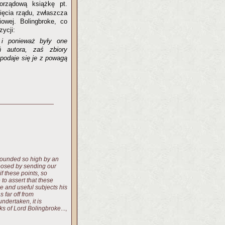
orządową książkę pt.
nięcia rządu, zwłaszcza
owej. Bolingbroke, co
zycji:
 i ponieważ były one
 autora, zaś zbiory
 podaje się je z powagą
e sounded so high by an
posed by sending our
f these points, so
e to assert that these
 and useful subjects his
s far off from
ndertaken, it is
s of Lord Bolingbroke
...,