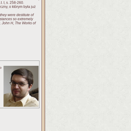
..t. I, s. 258-260.
czny, o którym była już
they were destitute of
umstances so extremely
.
John H,
The Works of
go