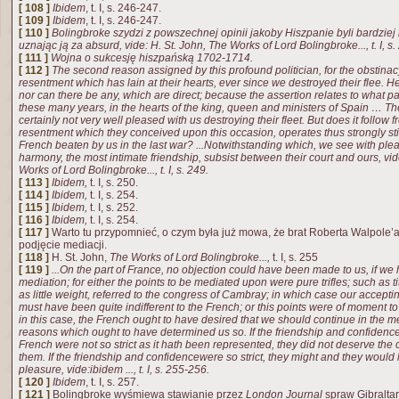
[ 108 ]
Ibidem
, t. I, s. 246-247.
[ 109 ]
Ibidem
, t. I, s. 246-247.
[ 110 ]
Bolingbroke szydzi z powszechnej opinii jakoby Hiszpanie byli bardziej 
uznając ją za absurd, vide: H. St. John,
The Works of Lord Bolingbroke...,
t. I, 
[ 111 ]
Wojna o sukcesję hiszpańską 1702-1714.
[ 112 ]
The second reason assigned by this profound politician, for the obstinac
resentment which has lain at their hearts, ever since we destroyed their flee. H
nor can there be any, which are direct; because the assertion relates to what 
these many years, in the hearts of the king, queen and ministers of
Spain
… Th
certainly not very well pleased with us destroying their fleet. But does it follow 
resentment which they conceived upon this occasion, operates thus strongly st
French beaten by us in the last war? ...Notwithstanding which, we see with plea
harmony, the most intimate friendship, subsist between their court and ours, vi
Works of Lord Bolingbroke...,
t. I, s. 249.
[ 113 ]
Ibidem,
t. I, s. 250.
[ 114 ]
Ibidem,
t. I, s. 254.
[ 115 ]
Ibidem,
t. I, s. 252.
[ 116 ]
Ibidem,
t. I, s. 254.
[ 117 ]
Warto tu przypomnieć, o czym była już mowa, że brat Roberta Walpole’
podjęcie mediacji.
[ 118 ]
H.
St. John
,
The Works of Lord Bolingbroke...,
t. I, s. 255
[ 119 ]
...
On the part of France, no objection could have been made to us, if we
mediation; for either the points to be mediated upon were pure trifles; such as ti
as little weight, referred to the congress of Cambray; in which case our accepti
must have been quite indifferent to the French; or this points were of moment to
in this case, the French ought to have desired that we should continue in the m
reasons which ought to have determined us so. If the friendship and confiden
French were not so strict as it hath been represented, they did not deserve t
them. If the friendship and confidencewere so strict, they might and they would 
pleasure
, vide
:
ibidem
...,
t. I, s. 255-256.
[ 120 ]
Ibidem
, t. I, s. 257.
[ 121 ]
Bolingbroke wyśmiewa stawianie przez
London Journal
spraw Gibralta