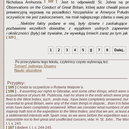
[ 122 ]
Nicholasa Amhursta
. Jest to odpowiedź St. Johna na pr
Observations on the Conduct of Great Britain
, której autor chwalił posu
prewencyjną wyprawę na posiadłości hiszpańskie w Ameryce Południ
oczywiście nie jest zaskoczeniem, nie miał najlepszego zdania o owej po
...
Niektóre fakty podane w niej, były dziwne i zaskakujące
pozbawione wszelkich dowodów, z wyjątkiem usilnych zapewnień
i okoliczności
(były) tak trywialne, że wywołują śmiech zaraz po tym jak
[ 123 ]
...
1
2
3
4
5
6
7
8
Dalej..
Po przeczytaniu tego tekstu, czytelnicy często wybierają też:
Śmierć jednego Osamy
Nauki służebne
Przypisy:
[ 105 ]
Chodzi tu oczywiście o Roberta Walpole’a.
[ 106 ]
...If asserting our rights to Gibraltar, and some other things, which wer
acquaintance of yours Mr. Publicola, had no share in the ends which were pro
fleet to the West Indies, such...ends may...have been completely answered; but i
essential to great Britain, were any of the main things in dispute;...than it is fals
ends have been completely answered. When we consider what numbers of able
majesty hath lost in the expedition to the West Indies; and that we are, at least a
a settlementof interests with Spain now, as we were before the expedition was u
impossible not to feel great and unaffected
concern, vide: H.
St. John
,
The Work
t. I, s. 243.
[ 107 ]
Ibidem
, t. I, s. 244-245.