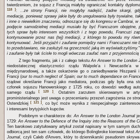
twierdzeniom, że sojusz z Francją miałyby ograniczać kontakty dyplo
118 ]
: ...
ze strony Francji, nie mogłyby nadejść, żadne skargi, g
mediację, ponieważ sprawy jakie były do uregulowania były trywialne, tak
i inne o niewielkim znaczeniu, odnoszące się do kongresu w Cambrai, w
podjęcie samodzielnej mediacji musiało by być Francuzom obojętne, 
tych spraw było interesem wszystkich i z tego powodu, Francuzi
zap
kontynuowanie przez nas (tej) mediacji, z którego to powodu my równ
kontynuować. Jeśli przyjaźń i zaufanie pomiędzy nami i Francuzami nie b
to przedstawiano, nie zasłużyli na grzeczność jaką im wyświadczyliśmy.
"
i zaufanie były tak ścisłe to mogli wówczas zaufać nam z przyjemnością 
Z tego fragmentu, jak i z całego tekstu
An Answer to the London 
niedostatecznej elastyczności rządu Walpole’a i Newcastle’a w 
międzynarodowej, a także oskarżenie go o zaniedbywanie Hiszpanii i
Francji (
our to much neglect of Spain; our to much dependance on Fran
rządowi określanie Francji jako mediatora, podczas gdy była ona st
członek sojuszu Hanowerskiego z 1725 roku, co dowodzi według autor
[ 120 ]
samego rządu
. Ostatnim zarzutem skierowanym w artyk
proministerialnego jest uwaga o przecenianiu przezeń zagrożenia ze str
[ 121 ]
Ostendzkiej
, co być może wynika z niespecjalnego zaintereso
i interesami brytyjskich kupców.
Podobnym w charakterze do:
An Answer to the London Journal
j
1729:
An Answer to the Defence of the Inquiry into the Reasons of the C
Ten barokowo zatytułowany artykuł został napisany w tym samym duch
odbiorcą jest ten sam człowiek, do którego Bolingbroke kierował tekst
An
Journal
, czyli Caleb d'Anvers, który to dziennikarski pseudonim skrywa