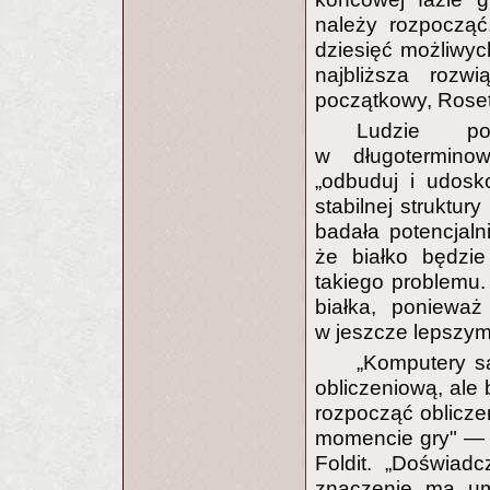
należy rozpocząć
dziesięć możliwych
najbliższa roz
początkowy, Rosett
Ludzie po
w długotermino
„odbuduj i udosk
stabilnej struktur
badała potencjaln
że białko będzie
takiego problemu.
białka, ponieważ
w jeszcze lepszym
„Komputery są
obliczeniową, ale 
rozpocząć obliczen
momencie gry" — 
Foldit. „Doświadc
znaczenie ma umi