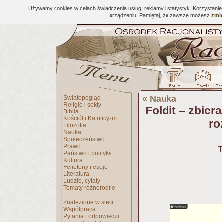
Używamy cookies w celach świadczenia usług, reklamy i statystyk. Korzystani
urządzeniu. Pamiętaj, że zawsze możesz
zmie
«
Nauka
Światopogląd
Religie i sekty
Foldit – zbie
Biblia
Kościół i Katolicyzm
ro
Filozofia
Nauka
Społeczeństwo
Prawo
T
Państwo i polityka
Kultura
Felietony i eseje
Literatura
Ludzie, cytaty
Tematy różnorodne
Znalezione w sieci
Współpraca
Pytania i odpowiedzi