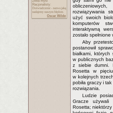
gdy sami go nie 
Złota myśl
Racjonalisty:
obliczeniowych,
Doświadczenie - nazwa jaką
rozwiązywania st
nadajemy naszym błędom.
Oscar Wilde
użyć swoich bi
komputerów stw
interaktywną we
zostało spełnione 
Aby przetest
postanowił spraw
białkami, których 
w publicznych baz
z siebie dumni. 
Rosetta w pięciu
w kolejnych trzec
pobiła graczy i ta
rozwiązania.
Ludzie posia
Gracze używali 
Rosetta; niektórzy
końcowej fazie g