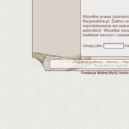
Wszelkie prawa zastrzeżo
Racjonalista.pl. Żadna c
reprodukowana ani wykorz
autorskich. Wszelkie nar
kodeksie karnym i ustawi
Zaloguj jako
:
Ha
Regulamin publikacji
Bannery
Mapa
[
] [
] [
Racjonalista
Copyright
©
Fundacja Wolnej Myśli, kont