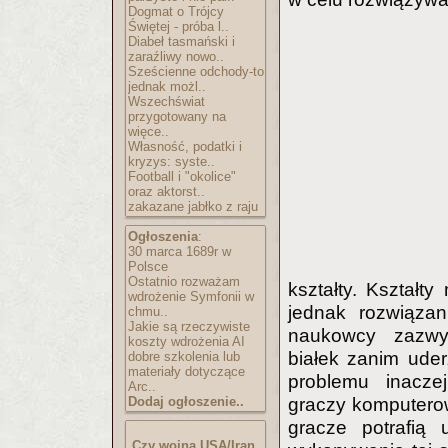
Dogmat o Trójcy
Świętej - próba l..
Diabeł tasmański i
zaraźliwy nowo..
Sześcienne odchody-to
jednak możl..
Wszechświat
przygotowany na
więce..
Własność, podatki i
kryzys: syste..
Football i "okolice"
oraz aktorst..
zakazane jabłko z raju
Ogłoszenia
:
30 marca 1689r w
Polsce
Ostatnio rozważam
kształty. Kształty
wdrożenie Symfonii w
jednak rozwiązani
chmu..
Jakie są rzeczywiste
naukowcy zazwyc
koszty wdrożenia AI
białek zanim uder
dobre szkolenia lub
materiały dotyczące
problemu inaczej
Arc..
Dodaj ogłoszenie..
graczy komputerow
gracze potrafią
Czy wojna USA/Iran