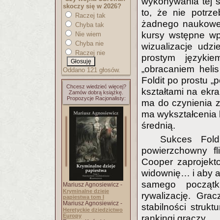
wykonywania tej s
skoczy się w 2026?
to, że nie potrze
Raczej tak
żadnego naukowego
Chyba tak
kursy wstępne wp
Nie wiem
Chyba nie
wizualizacje udzie
Raczej nie
prostym języki
„obracaniem helis
Oddano 121 głosów.
Foldit po prostu „p
Chcesz wiedzieć więcej?
kształtami na ekr
Zamów dobrą książkę.
Propozycje Racjonalisty:
ma do czynienia z
ma wykształcenia
średnią.
Sukces Fold
powierzchowny fl
Cooper zaprojekto
widownię… i aby a
samego początk
Mariusz Agnosiewicz -
Kryminalne dzieje
rywalizację. Gra
papiestwa tom I
Mariusz Agnosiewicz -
stabilności strukt
Heretyckie dziedzictwo
Europy
rankingi graczy.