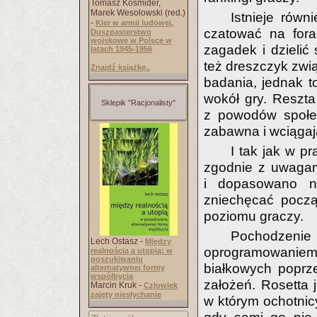
Tomasz Kośmider,
Marek Wesołowski (red.)
Istnieje rów
-
Kler w armii ludowej.
czatować na for
Duszpasterstwo
wojskowe w Polsce w
zagadek i dzielić 
latach 1945-1956
też dreszczyk zw
Znajdź książkę..
badania, jednak t
wokół gry. Reszta 
Sklepik "Racjonalisty"
z powodów społec
zabawna i wciągaj
I tak jak w p
zgodnie z uwaga
i dopasowano nar
zniechęcać począ
poziomu graczy.
Pochodze
Lech Ostasz -
Między
oprogramowanie
realnością a utopią: w
poszukiwaniu
białkowych poprz
alternatywnej formy
współbycia
założeń. Rosetta 
Marcin Kruk -
Człowiek
zajęty niesłychanie
w którym ochotni