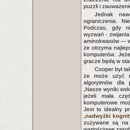
puzzli i zauważeni
Jednak nawe
ograniczenia. Ni
Podczas, gdy nie
wyzwań - zwijania
aminokwasów — wi
że otrzyma najlep
komputerów. Jeże
gracze będą w sta
Cooper był ta
że może użyć ni
algorytmów dla p
„Nasze wyniki wsk
jeżeli mała czę
komputerowe może
Jest to idealny p
„
nadwyżki kogni
zużywane są na p
wartościowe zaso