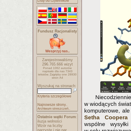
Listy od czytelników
Fundusz Racjonalisty
Wesprzyj nas..
Zarejestrowaliśmy
296.765.666
wizyt
Ponad 1062 autorów
napisało
dla nas 7343
tekstów.
Zajęłyby one 28930
stron A4
Wyszukaj na stronach:
Kryteria szczegółowe
Niecodzienn
w wiodących świa
Najnowsze strony..
Archiwum streszczeń..
komputerowe, al
Setha Coopera
z
Ostatnie wątki Forum
:
iluzja wolności
wspólne wysyłki
Wzór na liczby
parzyste i nie par..
w celu rozwiązyw