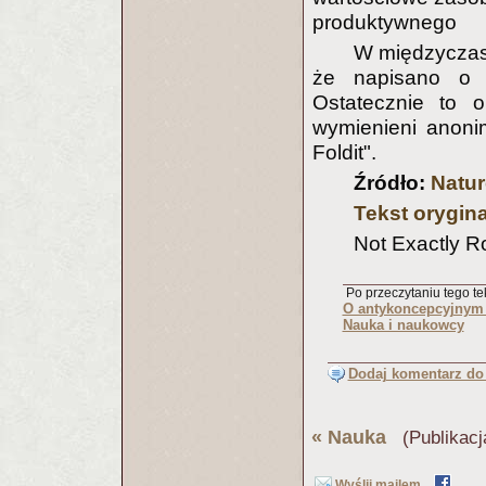
produktywnego
W międzyczas
że napisano o 
Ostatecznie to 
wymienieni anoni
Foldit".
Źródło:
Natur
Tekst orygin
Not Exactly R
Po przeczytaniu tego tek
O antykoncepcyjnym 
Nauka i naukowcy
Dodaj komentarz do 
«
Nauka
(Publikacj
Wyślij mailem..