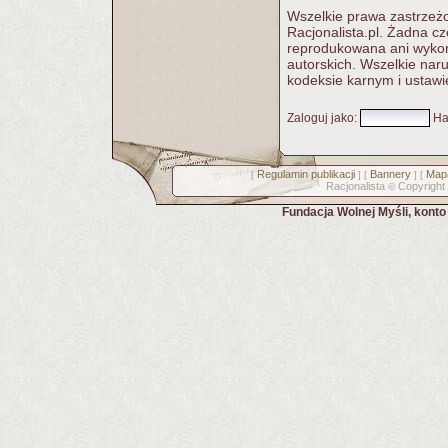
Wszelkie prawa zastrzeżo
Racjonalista.pl. Żadna c
reprodukowana ani wykorz
autorskich. Wszelkie nar
kodeksie karnym i ustawi
Zaloguj jako
:
Ha
Regulamin publikacji
Bannery
Mapa
[
] [
] [
Racjonalista
Copyright
©
Fundacja Wolnej Myśli, kont