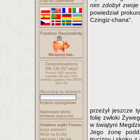
Listy od czytelników
nim zdobył zwoje 
powiedział prokur
Czingiz-chana".
Fundusz Racjonalisty
Wesprzyj nas..
Zarejestrowaliśmy
295.134.257
wizyt
Ponad 1062 autorów
napisało
dla nas 7343
tekstów.
Zajęłyby one 28930
stron A4
Wyszukaj na stronach:
Kryteria szczegółowe
przeżył jeszcze t
Najnowsze strony..
Archiwum streszczeń..
folię zwłoki Żywe
w świątyni Megdzid
Ostatnie wątki Forum
:
iluzja wolności
Jego żonę podda
Wzór na liczby
trucizny i skoku z
parzyste i nie par..