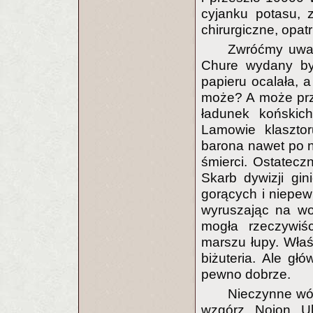
cyjanku potasu, 
chirurgiczne, opat
Zwróćmy uwa
Chure wydany był
papieru ocalała, a
może? A może prze
ładunek końskic
Lamowie klaszto
barona nawet po n
śmierci. Ostatecz
Skarb dywizji gin
gorących i niepew
wyruszając na wo
mogła rzeczywiś
marszu łupy. Właśn
biżuteria. Ale gł
pewno dobrze.
Nieczynne wów
wzgórz Nojon Ul