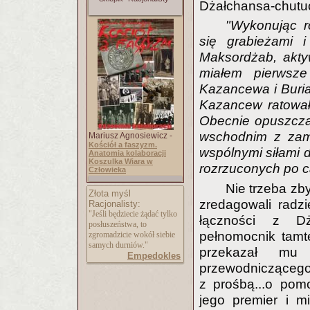
Dżałchansa-chutu
"Wykonując r
się grabieżami 
Maksordżab, akty
miałem pierwsze
Kazancewa i Buria
Kazancew ratował 
Obecnie opuszcza
wschodnim z zami
Mariusz Agnosiewicz -
Kościół a faszyzm.
wspólnymi siłami d
Anatomia kolaboracji
Koszulka Wiara w
rozrzuconych po c
Człowieka
Nie trzeba zby
Złota myśl
zredagowali radz
Racjonalisty:
"Jeśli będziecie żądać tylko
łączności z Dż
posłuszeństwa, to
pełnomocnik tamt
zgromadzicie wokół siebie
samych durniów."
przekazał mu 
Empedokles
przewodniczącego
z prośbą...o pom
jego premier i min