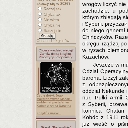
wrogów liczyć nie 
skoczy się w 2026?
Raczej tak
zachodzie, u po
Chyba tak
którym zbiegają si
Nie wiem
i Syberii, przycza
Chyba nie
do niego generał 
Raczej nie
Chińczyków. Raze
Oddano 120 głosów.
okręgu rządzą po
w ryzach plemiona
Chcesz wiedzieć więcej?
Zamów dobrą książkę.
Kazachów.
Propozycje Racjonalisty:
Jeszcze w maj
Odział Operacyjn
barona. Liczył za
z odbezpieczony
oddział Nekunde i
Czuję dotyk Jego
nur. Pułki Armii
Makaronowych Macek -
emblemat pastafarian
z Syberii, przewa
Kubek z rybką Darwina
konnica Chatan
Znajdź książkę..
Kobdo z 1911 rok
już wieść o piśm
Sklepik "Racjonalisty"