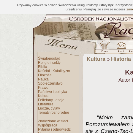
Używamy cookies w celach świadczenia usług, reklamy i statystyk. Korzystani
urządzeniu. Pamiętaj, że zawsze możesz
zmie
Kultura
Historia
Światopogląd
»
Religie i sekty
Biblia
Ka
Kościół i Katolicyzm
Filozofia
Nauka
Autor 
Społeczeństwo
Prawo
Państwo i polityka
Kultura
Felietony i eseje
Literatura
Ludzie, cytaty
Tematy różnorodne
"Moim zami
Znalezione w sieci
Porozumiewałem s
Współpraca
Pytania i odpowiedzi
się z Czang-Tso-