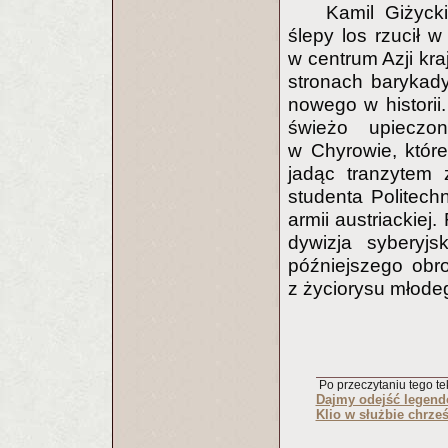
Kamil Giżyck
ślepy los rzucił w
w centrum Azji kra
stronach barykady,
nowego w histori
świeżo upieczo
w Chyrowie, któr
jadąc tranzytem 
studenta Politec
armii austriackiej.
dywizja syberyj
późniejszego obr
z życiorysu młode
Po przeczytaniu tego tek
Dajmy odejść legen
Klio w służbie chrze