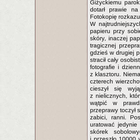
Giżyckiemu parokr
dotarł prawie na
Fotokopię rozkazu 
W najtrudniejszy
papieru przy sobi
skóry, inaczej pa
tragicznej przep
gdzieś w drugiej p
stracił cały osobi
fotografie i dzien
z klasztoru. Niem
czterech wierzch
cieszył się wy
z nielicznych, kt
wątpić w prawdz
przeprawy toczył s
zabici, ranni. P
uratować jedynie 
skórek sobolow
i przeszło 10000 