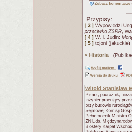
Zobacz komentarze (
Przypisy:
[ 3 ]
Wypowiedzi Unge
przeciwko ZSRR
, Wa
[ 4 ]
W. I. Judin:
Mong
[ 5 ]
tojoni (jakuckie
«
Historia
(Publika
Wyślij mailem..
Wersja do druku
PD
Witold Stanisław 
Pisarz, podróżnik, nieza
inżynier pracujący przez
przy budowie rurociągów
Sejmowej Komisji Gospo
Pełnomocnik Ministra 
ZNiL ds. Międzynarodo
Biosfery Karpat Wschod
Polskiego Stowarzysze