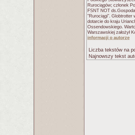
Rurociągów; członek Po
FSNT NOT ds.Gospodark
"Rurociągi". Globtrotte
dotarcie do kraju Urian
Ossendowskiego. Warto 
Warszawskiej założył K
informacji o autorze
Liczba tekstów na po
Najnowszy tekst aut