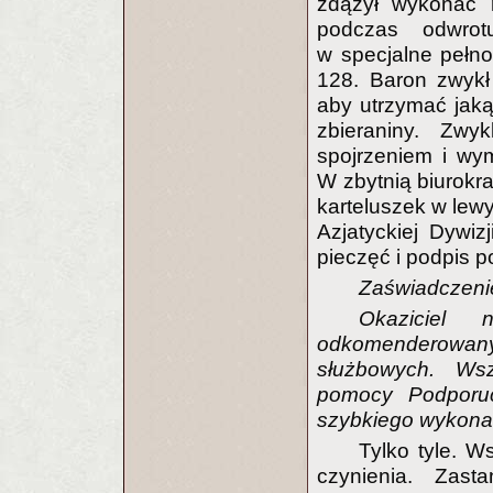
zdążył wykonać 
podczas odwrot
w specjalne pełn
128. Baron zwykł
aby utrzymać jak
zbieraniny. Zwy
spojrzeniem i wy
W zbytnią biurokra
karteluszek w lew
Azjatyckiej Dywizj
pieczęć i podpis p
Zaświadczeni
Okaziciel 
odkomenderowan
służbowych. Wsz
pomocy Podporuc
szybkiego wykona
Tylko tyle. W
czynienia. Zast