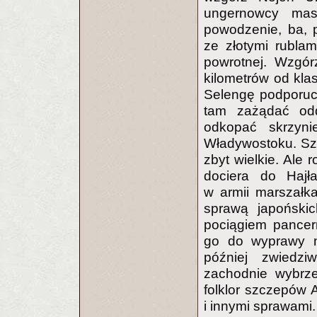
ungernowcy mas
powodzenie, ba, 
ze złotymi rubla
powrotnej. Wzgór
kilometrów od kla
Selengę podporucz
tam zażądać odd
odkopać skrzyn
Władywostoku. Sz
zbyt wielkie. Ale
dociera do Hajła
w armii marszałk
sprawą japońskic
pociągiem pancer
go do wyprawy n
później zwiedz
zachodnie wybrze
folklor szczepów A
i innymi sprawami.