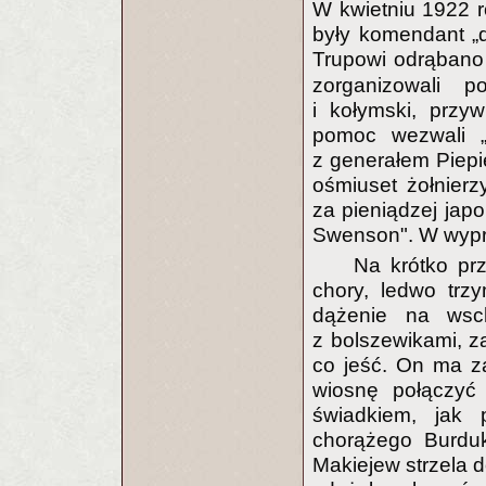
W kwietniu 1922 r
były komendant „d
Trupowi odrąbano 
zorganizowali p
i kołymski, przyw
pomoc wezwali „
z generałem Piepi
ośmiuset żołnier
za pieniądzej japo
Swenson". W wypra
Na krótko pr
chory, ledwo trz
dążenie na wsc
z bolszewikami, 
co jeść. On ma z
wiosnę połączyć 
świadkiem, jak 
chorążego Burduk
Makiejew strzela 