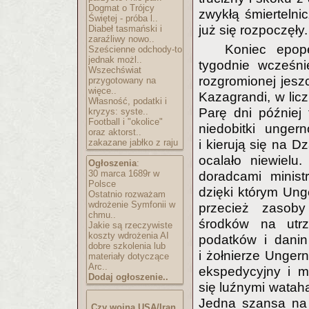
Dogmat o Trójcy
zwykłą śmiertelni
Świętej - próba l..
już się rozpoczęły.
Diabeł tasmański i
zaraźliwy nowo..
Koniec epope
Sześcienne odchody-to
jednak możl..
tygodnie wcześni
Wszechświat
rozgromionej jesz
przygotowany na
więce..
Kazagrandi, w licz
Własność, podatki i
Parę dni później
kryzys: syste..
Football i "okolice"
niedobitki unger
oraz aktorst..
zakazane jabłko z raju
i kierują się na 
ocalało niewielu
Ogłoszenia
:
30 marca 1689r w
doradcami minist
Polsce
dzięki którym Ung
Ostatnio rozważam
wdrożenie Symfonii w
przecież zasoby
chmu..
środków na utrz
Jakie są rzeczywiste
koszty wdrożenia AI
podatków i danin 
dobre szkolenia lub
i żołnierze Unger
materiały dotyczące
Arc..
ekspedycyjny i mo
Dodaj ogłoszenie..
się luźnymi watah
Jedna szansa na s
Czy wojna USA/Iran