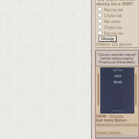
skoczy się w 2026?
Raczej tak
Chyba tak
Nie wiem
Chyba nie
Raczej nie
Oddano 121 głosów.
Chcesz wiedzieć więcej?
Zamów dobrą książkę.
Propozycje Racjonalisty:
Dante -
Biesiada
Karl Heinz Bohrer -
Absolutna teraźniejszość
Znajdź książkę..