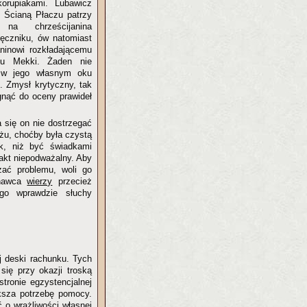
orupiakami. Lubawicz
d Ścianą Płaczu patrzy
na chrześcijanina
lęczniku, ów natomiast
ninowi rozkładającemu
ku Mekki. Żaden nie
 w jego własnym oku
. Zmysł krytyczny, tak
ęgnąć do oceny prawideł
a się on nie dostrzegać
dżu, choćby była czystą
ek, niż być świadkami
fakt niepodważalny. Aby
ać problemu, woli go
znawca
wierzy
przecież
 go wprawdzie słuchy
ej deski rachunku. Tych
się przy okazji troską
stronie egzystencjalnej
ksza potrzebę pomocy.
ć o wrażliwości własnej