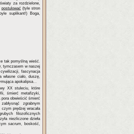
światy za rozdzielone,
c
postulować
(tyle stron
yle suplikant!) Boga,
ce tak pomyślną wieść.
wy, tymczasem w naszej
cywilizacji, fascynacja
ca własne ciało, duszę,
mująca apokalipsa...
iwy XX stuleciu, które
ii, śmierć metafizyki,
a pora obwieścić śmierć
i zabłysnąć zgrabnym
, czym prędzej wracała
rubych filozoficznych
zyła niezliczone dzieła
ącym
sacrum
, boskość,