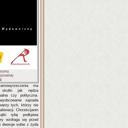
eizmu.
jonalisty
j
amowyrzeczenia ma
 skutki jak nędza
tualna czy polityczna.
wyobcowanie sąsiada
warzy tych, którzy nie
alienacji. Chrześcijanin
ątki rybę podkpiwa
ry wzdraga się przed
ś dworuje sobie z żyda