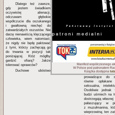
Dlatego też zawsze,
gdy jestem świadkiem
oczywistej alienacji,
odczuwam głębokie
współczucie dla oszukanego
i gwałtowną niechęć do
zatwardziałych oszustów. Nie
darzę nienawiścią klęczącego
człowieka, wiem natomiast,
że nigdy nie będę paktować
z tymi, którzy zachęcają go
do trwania w pozycji tak
poniżającej. Któż mógłby
gardzić ofiarą? Jakże
Manifest współczesnego at
tolerować oprawców?
W Polsce pod patronatem Rac
Duchowe ubóstwo
Książka dostępna
tuta
prowadzące do s
równie opłakane
seksualna, intelek
Osobliwie jednak 
budzi uśmiech na t
dostrzegają własnej 
pałaszujący w pi
z muzułmanina, któ
wieprzowiną; ten za