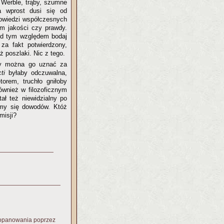
 Werble, trąby, szumne
a wprost dusi się od
powiedzi współczesnych
mem jakości czy prawdy.
pod tym względem bodaj
a fakt potwierdzony,
 poszlaki. Nic z tego.
czy można go uznać za
cti
byłaby odczuwalna,
torem, truchło gniłoby
ównież w filozoficznym
ł też niewidzialny po
amy się dowodów. Któż
misji?
oopanowania poprzez