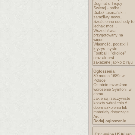
Dogmat o Trójcy
Świętej - próba l..
Diabeł tasmański i
zaraźliwy nowo..
Sześcienne odchody-to
jednak możl..
Wszechświat
przygotowany na
więce..
Własność, podatki i
kryzys: syste..
Football i "okolice"
oraz aktorst..
zakazane jabłko z raju
Ogłoszenia
:
30 marca 1689r w
Polsce
Ostatnio rozważam
wdrożenie Symfonii w
chmu..
Jakie są rzeczywiste
koszty wdrożenia AI
dobre szkolenia lub
materiały dotyczące
Arc..
Dodaj ogłoszenie..
Czy wojna USA/Iran