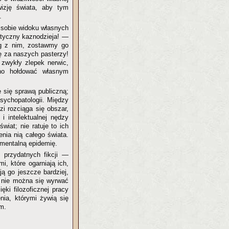
izję świata, aby tym
.
 sobie widoku własnych
atyczny kaznodzieja! —
óg z nim, zostawmy go
ę za naszych pasterzy!
 zwykły zlepek nerwic,
lno hołdować własnym
e się sprawą publiczną;
sychopatologii. Między
zi rozciąga się obszar,
 i intelektualnej nędzy
wiat; nie ratuje to ich
nia nią całego świata.
 mentalną epidemię.
 przydatnych fikcji —
, które ogarniają ich,
ą go jeszcze bardziej,
i nie można się wyrwać
ki filozoficznej pracy
nia, którymi żywią się
m.