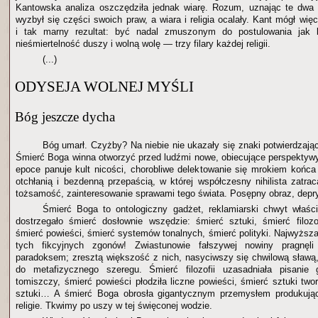
Kantowska analiza oszczędziła jednak wiarę. Rozum, uznając te dwa 
wyzbył się części swoich praw, a wiara i religia ocalały. Kant mógł wię
i tak marny rezultat: być nadal zmuszonym do postulowania jak b
nieśmiertelność duszy i wolną wolę — trzy filary każdej religii.
(...)
ODYSEJA WOLNEJ MYŚLI
Bóg jeszcze dycha
Bóg umarł. Czyżby? Na niebie nie ukazały się znaki potwierdzają
Śmierć Boga winna otworzyć przed ludźmi nowe, obiecujące perspekty
epoce panuje kult nicości, chorobliwe delektowanie się mrokiem końca 
otchłanią i bezdenną przepaścią, w której współczesny nihilista zatra
tożsamość, zainteresowanie sprawami tego świata. Posępny obraz, depry
Śmierć Boga to ontologiczny gadżet, reklamiarski chwyt właśc
dostrzegało śmierć dosłownie wszędzie: śmierć sztuki, śmierć filozof
śmierć powieści, śmierć systemów tonalnych, śmierć polityki. Najwyższ
tych fikcyjnych zgonów! Zwiastunowie fałszywej nowiny pragnęl
paradoksem; zresztą większość z nich, nasyciwszy się chwilową sławą
do metafizycznego szeregu. Śmierć filozofii uzasadniała pisanie g
tomiszczy, śmierć powieści płodziła liczne powieści, śmierć sztuki twor
sztuki… A śmierć Boga obrosła gigantycznym przemysłem produkuj
religie. Tkwimy po uszy w tej święconej wodzie.