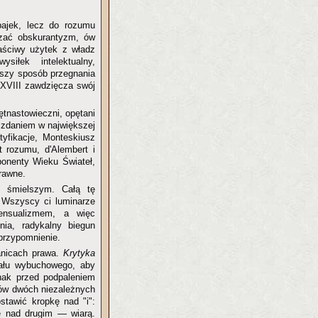
 bajek, lecz do rozumu
lczać obskurantyzm, ów
łaściwy użytek z władz
iłek intelektualny,
epszy sposób przegnania
 XVIII zawdzięcza swój
iętnastowieczni, opętani
h zdaniem w największej
tyfikacje, Monteskiusz
 rozumu, d'Alembert i
onenty Wieku Świateł,
rawne.
 śmielszym. Całą tę
. Wszyscy ci luminarze
sensualizmem, a więc
nia, radykalny biegun
przypomnienie.
ranicach prawa.
Krytyka
iału wybuchowego, aby
dnak przed podpaleniem
rów dwóch niezależnych
stawić kropkę nad "i":
ę nad drugim — wiarą.