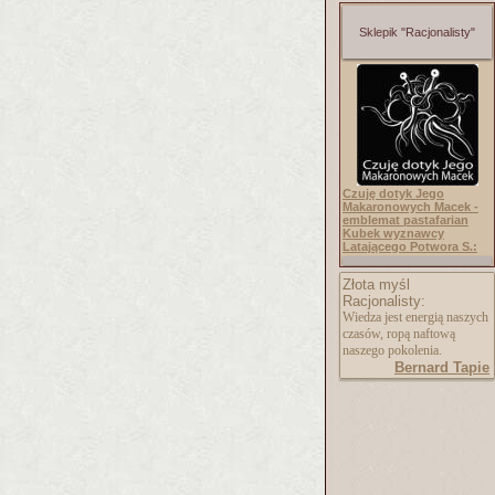
Sklepik "Racjonalisty"
Czuję dotyk Jego
Makaronowych Macek -
emblemat pastafarian
Kubek wyznawcy
Latającego Potwora S.:
Złota myśl
Racjonalisty:
Wiedza jest energią naszych
czasów, ropą naftową
naszego pokolenia.
Bernard Tapie