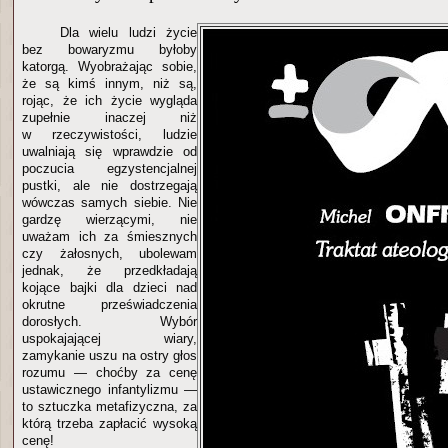
Dla wielu ludzi życie
bez bowaryzmu byłoby
katorgą. Wyobrażając sobie,
że są kimś innym, niż są,
rojąc, że ich życie wygląda
zupełnie inaczej niż
w rzeczywistości, ludzie
uwalniają się wprawdzie od
poczucia egzystencjalnej
pustki, ale nie dostrzegają
wówczas samych siebie. Nie
gardzę wierzącymi, nie
uważam ich za śmiesznych
czy żałosnych, ubolewam
jednak, że przedkładają
kojące bajki dla dzieci nad
okrutne przeświadczenia
dorosłych. Wybór
uspokajającej wiary,
zamykanie uszu na ostry głos
rozumu — choćby za cenę
ustawicznego infantylizmu —
to sztuczka metafizyczna, za
którą trzeba zapłacić wysoką
cenę!