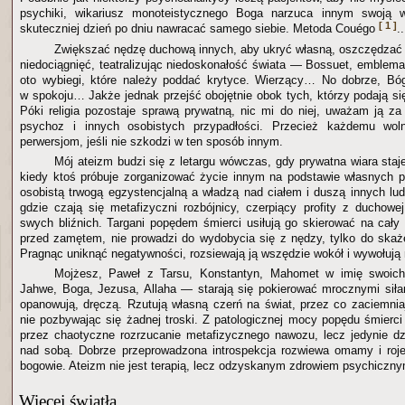
psychiki, wikariusz monoteistycznego Boga narzuca innym swoją w
[ 1 ]
skuteczniej dzień po dniu nawracać samego siebie. Metoda Couégo
..
Zwiększać nędzę duchową innych, aby ukryć własną, oszczędzać
niedociągnięć, teatralizując niedoskonałość świata — Bossuet, emblem
oto wybiegi, które należy poddać krytyce. Wierzący… No dobrze, B
w spokoju… Jakże jednak przejść obojętnie obok tych, którzy podają si
Póki religia pozostaje sprawą prywatną, nic mi do niej, uważam ją za
psychoz i innych osobistych przypadłości. Przecież każdemu wo
perwersjom, jeśli nie szkodzi w ten sposób innym.
Mój ateizm budzi się z letargu wówczas, gdy prywatna wiara staj
kiedy ktoś próbuje zorganizować życie innym na podstawie własnych p
osobistą trwogą egzystencjalną a władzą nad ciałem i duszą innych lud
gdzie czają się metafizyczni rozbójnicy, czerpiący profity z duchowej
swych bliźnich. Targani popędem śmierci usiłują go skierować na cały ś
przed zamętem, nie prowadzi do wydobycia się z nędzy, tylko do skaże
Pragnąc uniknąć negatywności, rozsiewają ją wszędzie wokół i wywołują
Mojżesz, Paweł z Tarsu, Konstantyn, Mahomet w imię swoich
Jahwe, Boga, Jezusa, Allaha — starają się pokierować mrocznymi siłami
opanowują, dręczą. Rzutują własną czerń na świat, przez co zaciemniaj
nie pozbywając się żadnej troski. Z patologicznej mocy popędu śmierc
przez chaotyczne rozrzucanie metafizycznego nawozu, lecz jedynie dzię
nad sobą. Dobrze przeprowadzona introspekcja rozwiewa omamy i roje
bogowie. Ateizm nie jest terapią, lecz odzyskanym zdrowiem psychiczny
Więcej światła