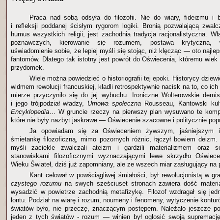
Praca nad sobą odsyła do filozofii. Nie do wiary, fideizmu i
i refleksji poddanej ścisłym rygorom logiki. Bronią pozwalającą zwa
humus wszystkich religii, jest zachodnia tradycja racjonalistyczna. W
poznawczych, kierowanie się rozumem, postawa krytyczna, wys
uświadomienie sobie, że lepiej myśli się stojąc, niż klęcząc — oto najl
fantomów. Dlatego tak istotny jest powrót do Oświecenia, któremu wiek
przydomek.
Wiele można powiedzieć o historiografii tej epoki. Historycy dziew
widmem rewolucji francuskiej, kładli retrospektywnie nacisk na to, co ic
mierze przyczyniło się do jej wybuchu. Ironiczne Wolterowskie demis
i jego trójpodział władzy,
Umowa społeczna
Rousseau, Kantowski kult
Encyklopedia
… W gruncie rzeczy na pierwszy plan wysuwano te komp
które nie były nazbyt jaskrawe — Oświecenie szacowne i politycznie pop
Ja opowiadam się za Oświeceniem żywszym, jaśniejszym i
śmietankę filozoficzną, mimo pozornych różnic, łączył bowiem deizm
myśli zaciekle zwalczali ateizm i gardzili materializmem oraz 
stanowiskami filozoficznymi wyznaczającymi lewe skrzydło Oświece
Wieku Świateł, dziś już zapomniany, ale ze wszech miar zasługujący na 
Kant celował w powściągliwej śmiałości, był rewolucjonistą w g
czystego rozumu
na swych sześciuset stronach zawiera dość mater
wysadzić w powietrze zachodnią metafizykę. Filozof wzdragał się je
lontu. Podział na wiarę i rozum, noumeny i fenomeny, wytyczenie kontu
światów było, nie przeczę, znaczącym postępem. Należało jeszcze po
jeden z tych światów - rozum — winien był ogłosić swoją supremacj