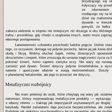
brzydzącego się sk
kołyszący się prze
ze zdumieniem 
modlącego się na k
dziwi się mahometa
dywanik w kierun
pomyśli, że belka
zaburza widzenie w stopniu nie mniejszym niż drzazga w oku bliźniego
trafny i przenikliwy, gdy chodzi o osądzenie innych, warto może zaprz
własnego postępowania.
Łatwowierność człowieka przechodzi ludzkie pojęcie. Usilnie star
tego, co oczywiste, domaga się jedynie pociechy, łaknie jej jak kania dż
ułudą i fikcją. Wolimy słuchać bajek, mitów, dziecięcych opowiast
okrucieństw i cierpień, które zmuszają do uznania tragiczności życia za 
pokonać śmierć,
homo sapiens
zamyka oczy. Nie waży się rozwiąz
zamieść pod dywan. Śmierć dotyczy jedynie śmiertelników, a wy
naiwnie i uporczywie właśnie w swoją nieśmiertelność. Doszły
o planetarnej hekatombie, ale jego to przecież nie dotyczy...
Metafizyczni rozbójnicy
Nie mam pretensji do osób, które chwytają się wiary jak ostatni
natomiast, którzy rozprowadzają metafizyczne produkty — wykazując 
o własny interes — traktuję jak nieprzyjaciół usytuowanych po drugiej 
barykady. Handel zaświatami daje poczucie bezpieczeństwa, ale zwię
Podobnie jak niektórzy psychoanalitycy leczą pacjentów, aby nie myśle