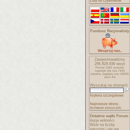
Listy od czytelników
Fundusz Racjonalisty
Wesprzyj nas..
Zarejestrowaliśmy
295.829.936
wizyt
Ponad 1062 autorów
napisało
dla nas 7343
tekstów.
Zajęłyby one 28930
stron A4
Wyszukaj na stronach:
Kryteria szczegółowe
Najnowsze strony..
Archiwum streszczeń..
Ostatnie wątki Forum
:
iluzja wolności
Wzór na liczby
parzyste i nie par..