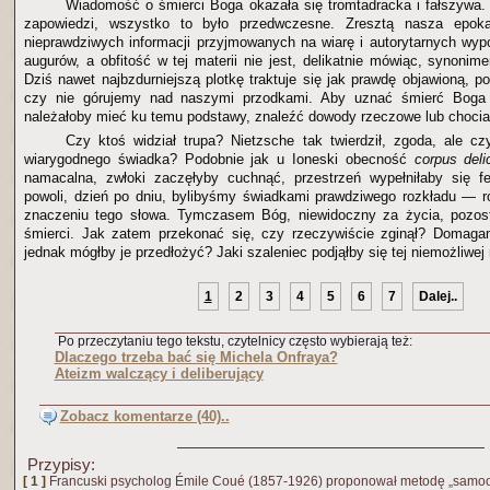
Wiadomość o śmierci Boga okazała się tromtadracka i fałszywa.
zapowiedzi, wszystko to było przedwczesne. Zresztą nasza epok
nieprawdziwych informacji przyjmowanych na wiarę i autorytarnych wy
augurów, a obfitość w tej materii nie jest, delikatnie mówiąc, synoni
Dziś nawet najbzdurniejszą plotkę traktuje się jak prawdę objawioną, 
czy nie górujemy nad naszymi przodkami. Aby uznać śmierć Boga z
należałoby mieć ku temu podstawy, znaleźć dowody rzeczowe lub chociaż
Czy ktoś widział trupa? Nietzsche tak twierdził, zgoda, ale 
wiarygodnego świadka? Podobnie jak u Ioneski obecność
corpus deli
namacalna, zwłoki zaczęłyby cuchnąć, przestrzeń wypełniłaby się fe
powoli, dzień po dniu, bylibyśmy świadkami prawdziwego rozkładu — r
znaczeniu tego słowa. Tymczasem Bóg, niewidoczny za życia, pozosta
śmierci. Jak zatem przekonać się, czy rzeczywiście zginął? Domag
jednak mógłby je przedłożyć? Jaki szaleniec podjąłby się tej niemożliwej 
1
2
3
4
5
6
7
Dalej..
Po przeczytaniu tego tekstu, czytelnicy często wybierają też:
Dlaczego trzeba bać się Michela Onfraya?
Ateizm walczący i deliberujący
Zobacz komentarze (40)..
Przypisy:
[ 1 ]
Francuski psycholog Émile Coué (1857-1926) proponował metodę „sam