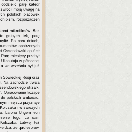
obdzielić parę katedr
 zwrócił moją uwagę na
ych polskich placówek
zych pism, rozporządzeń
lkami mikrofilmów. Bez
sto grubych tek, parę
mylić. Po paru dniach,
kumentów opatrzonych
ni Ossendowski opuścił
. Parę miesięcy przebył
 Uliasutaju w północnej
 a we wrześniu był już
n Sowieckiej Rosji oraz
. Na zachodzie trwała
ssendowskiego strzałki
j". Opracowanie liczące
o do polskich ambasad.
wnym miejscu przyznaje
 Kołczaku i w świeżych
a, barona Ungern von
nienie tego, co sam
Kołczaka. Łatwiej też
ierdza, że „profesorowi