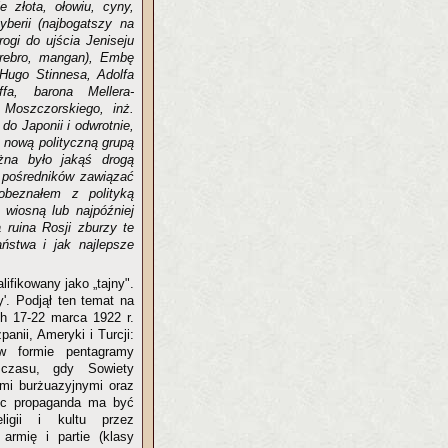
 złota, ołowiu, cyny,
berii (najbogatszy na
rogi do ujścia Jeniseju
srebro, mangan), Embę
 Hugo Stinnesa, Adolfa
fa, barona Mellera-
 Moszczorskiego, inż.
do Japonii i odwrotnie,
 nową polityczną grupą
żna było jakąś drogą
 pośredników zawiązać
obeznałem z polityką
 wiosną lub najpóźniej
ruina Rosji zburzy te
ństwa i jak najlepsze
ifikowany jako „tajny".
'. Podjął ten temat na
ch 17-22 marca 1922 r.
anii, Ameryki i Turcji:
w formie pentagramy
 czasu, gdy Sowiety
mi burżuazyjnymi oraz
ięc propaganda ma być
ligii i kultu przez
armię i partie (klasy