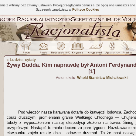
tanie z witryny bez zmiany ustawień Twojej przeglądarki oznacza, że będą one umieszcza
Szczegóły znajdziesz w
Polityce Cookies
«
Ludzie, cytaty
Żywy Budda. Kim naprawdę był Antoni Ferdynan
[1]
Autor tekstu:
Witold Stanisław Michałowski
Pod wieczór nasza karawana dotarła do krawędzi lodowca. Zachod
coraz dłuższymi promieniami granie Wielkiego Chłodnego — Chujtena
toboły z wyposażeniem naszej ekspedycji złożono na trawie. Śnieg j
przyprószyć. Nastąpić to miało dopiero za parę tygodni. Rozstawianie 
ekwipunku zajęło resztę dnia. Lodowiec drzemał. To że nosi nazwę 