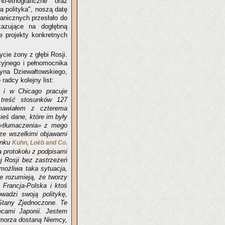
-etnograficzne" oraz
 polityka", noszą datę
anicznych przesłało do
azujące na dogłębną
e projekty konkretnych
cie żony z głębi Rosji.
cyjnego i pełnomocnika
yna Dziewałtowskiego,
radcy kolejny list:
 i w Chicago pracuje
 treść stosunków 127
mawiałem z czterema
ieś dane, które im były
y «tłumaczenia» z mego
 ze wszelkimi objawami
anku
Kuhn, Loëb and Co.
a protokołu z podpisami
j Rosji bez zastrzeżeń
ożliwa taka sytuacja,
e rozumieją, że tworzy
 Francja-Polska i ktoś
owadzi swoją politykę,
Stany Zjednoczone. Te
ecami Japonii. Jestem
ymorza dostaną Niemcy,