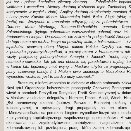
jak też i północ Sachalinu. Niemcy dostaną — Zabajkalskie kopalnie
wolframu i wanadium. Niemcy dostaną Kuźniecki rejon Zachodniej Sy
kontynencie w węgiel i złoto). Anglicy dostaną eksploatację morskiej d
i Leny przez Karskie Morze, Murmańską kolej, Baku, Ałegir (ołów, 
(nafta) etc. Wszystkie te transakcje odbywają się za pośrednictwem:
Duttona, Maxa Warburga, Sasseon-Rothschilda, generała Trepof
Zakomelskiego (byłego gubernatora warszawskiej guberni) oraz inż.
Fedorowicza i innych. Do czasu aż nie zniknie ta podejrzliwość Ameryki 
do tego czasu nie można liczyć na poważną walkę z bolszewikami — i z
łupieżców, pierwszą ofiarą których padnie Polska. Czyżby nie mo
z początku prywatnych spotkań, a później razem z Francuzami w roli
węzły politycznej jednomyślności Ameryki i Japonii? Trochę się 
niemiecko-sowiecką, tak jak ona obecnie się przedstawia i myślę, że
w końcu lata będziemy mieli wojnę z Moskwą, chyba że progresująca 
plany czerwonej bandy. (...) Miałem dwie audiencje u Naczelnika Pa
wyniosłem wrażenie; jest to bardzo duży człowiek."
Broszura, o której wspomina to elaborat w aktach ambasady zakwal
Nosi tytuł 'Organizacja bolszewickiej propagandy Czerwonej Pentagramy
wieść o obradach Prezydium Rosyjskiej Partii Komunistycznej w dnia
w Moskwie z udziałem delegatów z Niemiec, Francji, Anglii, Włoch, Hiszp
„Był opracowany szemat (autorzy Parwus i Bucharin) ułożony 
kabalistycznej, a opiewający drogi propagandy na ten okres
i Międzynarodówka są poruszeni biegiem wypadków liczyć się z rząda
z psychologią kapitalistycznego współczesnego społeczeństwa. A w
skierowana na zdyskredytowanie patriotyzmu, nacjonalizmu, re
zdemoralizowaną lub przekupioną prasę, która zatem zdemoralizuje 