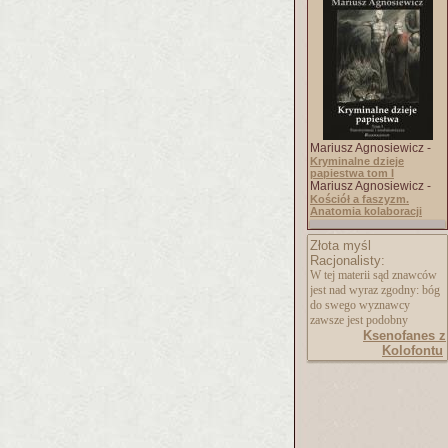
Mariusz Agnosiewicz -
Kryminalne dzieje
papiestwa tom I
Mariusz Agnosiewicz -
Kościół a faszyzm.
Anatomia kolaboracji
Złota myśl
Racjonalisty:
W tej materii sąd znawców
jest nad wyraz zgodny: bóg
do swego wyznawcy
zawsze jest podobny
Ksenofanes z
Kolofontu