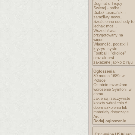
Dogmat o Trójcy
Świętej - próba l..
Diabeł tasmański i
zaraźliwy nowo..
Sześcienne odchody-to
jednak możl..
Wszechświat
przygotowany na
więce..
Własność, podatki i
kryzys: syste..
Football i "okolice"
oraz aktorst..
zakazane jabłko z raju
Ogłoszenia
:
30 marca 1689r w
Polsce
Ostatnio rozważam
wdrożenie Symfonii w
chmu..
Jakie są rzeczywiste
koszty wdrożenia AI
dobre szkolenia lub
materiały dotyczące
Arc..
Dodaj ogłoszenie..
Czy wojna USA/Iran