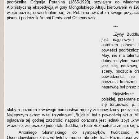
podróżnika Grigorija Potanina (1865-1920) przyjąłem do wiadom
Alpinistyczną ekspedycją w góry Mongolskiego Ałtaju kierowałem w 1967
wieku później dowiedziałem się, że Potanina uważał za swego przyjacie
pisarz i podróżnik Antoni Ferdynand Ossendowski.
***
„Żywy Buddha
jest najgorszym 
ostatnich paruset l
powieści podróżnicz
May, nie ma talentu
dobrym stylem, wedł
jest siłą naukową
sceny, poczucia dr
powiedzenia, ni
poczucia komizmu 
naprawdę był przez pa
Największ
polskiej, przebrane
się torturować p. 
słabym pozorem krwawego baronostwa męczy znienawidzony przez nieg
Najlepszym aktem w tej trzyaktowej „Bujdzie" był z pewnością akt p. M
oglądania tej godnej zazdrości nagości opłacona jest jednak zbyt „k
wrażenie, że jeszcze jeden taki Buddha, a teatr Rozmaitości zmieni się 
Antoniego Słonimskiego do sympatyków twórczości An
Ossendowskiego zaliczyć byłoby trudno, ale gdy Teatr Rozmaitości wy