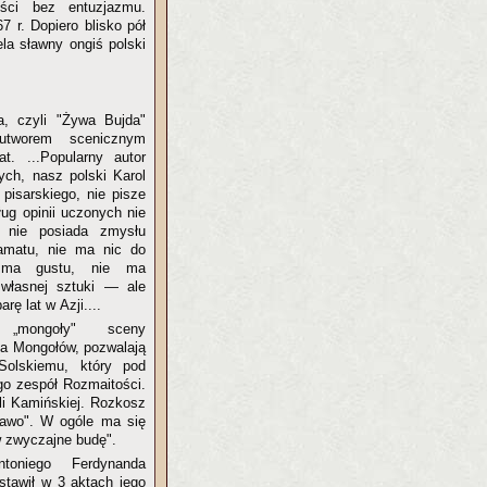
ości bez entuzjazmu.
 r. Dopiero blisko pół
la sławny ongiś polski
, czyli "Żywa Bujda"
utworem scenicznym
at. ...Popularny autor
ych, nasz polski Karol
 pisarskiego, nie pisze
ug opinii uczonych nie
, nie posiada zmysłu
amatu, nie ma nic do
e ma gustu, nie ma
własnej sztuki — ale
rę lat w Azji....
e „mongoły" sceny
 za Mongołów, pozwalają
Solskiemu, który pod
o zespół Rozmaitości.
ili Kamińskiej. Rozkosz
rwawo". W ogóle ma się
w zwyczajne budę".
toniego Ferdynanda
stawił w 3 aktach jego