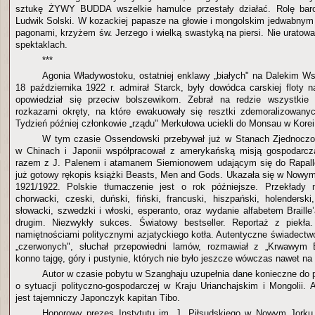
sztukę ŻYWY BUDDA wszelkie hamulce przestały działać. Rolę bar
Ludwik Solski. W kozackiej papasze na głowie i mongolskim jedwabnym t
pagonami, krzyżem św. Jerzego i wielką swastyką na piersi. Nie uratował
spektaklach.
***
Agonia Władywostoku, ostatniej enklawy „białych" na Dalekim Wsc
18 października 1922 r. admirał Starck, były dowódca carskiej floty
opowiedział się przeciw bolszewikom. Zebrał na redzie wszystkie
rozkazami okręty, na które ewakuowały się resztki zdemoralizowanyc
Tydzień później członkowie „rządu" Merkułowa uciekli do Monsau w Korei
W tym czasie Ossendowski przebywał już w Stanach Zjednoczo
w Chinach i Japonii współpracował z amerykańską misją gospodarcz
razem z J. Palenem i atamanem Siemionowem udającym się do Rapallo
już gotowy rękopis książki Beasts, Men and Gods. Ukazała się w Nowym 
1921/1922. Polskie tłumaczenie jest o rok późniejsze. Przekłady na
chorwacki, czeski, duński, fiński, francuski, hiszpański, holenderski,
słowacki, szwedzki i włoski, esperanto, oraz wydanie alfabetem Braille
drugim. Niezwykły sukces. Światowy bestseller. Reportaż z piekła.
namiętnościami politycznymi azjatyckiego kotła. Autentyczne świadectwo
„czerwonych", słuchał przepowiedni lamów, rozmawiał z „Krwawym 
konno tajgę, góry i pustynie, których nie było jeszcze wówczas nawet n
Autor w czasie pobytu w Szanghaju uzupełnia dane konieczne do 
o sytuacji polityczno-gospodarczej w Kraju Urianchajskim i Mongolii.
jest tajemniczy Japonczyk kapitan Tibo.
Honorowy prezes Instytutu im. J. Piłsudskiego w Nowym Jorku