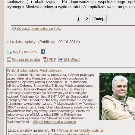
społeczne ) i obali rządy… Po doprowadzeniu współczesnego spo
płynnego» Międzynarodówka wyda ostatni bój kapitalizmowi i starej socjal
1
2
Dalej..
Zobacz komentarze (5)..
«
Ludzie, cytaty
(Publikacja:
03-10-2014
)
Wyślij mailem..
Wersja do druku
PDF
MS Word
Witold Stanisław Michałowski
Pisarz, podróżnik, niezależny publicysta, inżynier pracujący
przez wiele lat w Kanadzie przy budowie rurociągów, b.
doradca Sejmowej Komisji Gospodarki, b. Pełnomocnik
Ministra Ochrony Środowiska ZNiL ds. Międzynarodowego
Rezerwatu Biosfery Karpat Wschodnich; p.o. Prezes
Polskiego Stowarzyszenia Budowniczych Rurociągów;
członek Polskiego Komitetu FSNT NOT ds.Gospodarki
Energetycznej; Redaktor Naczelny Kwartalnika "Rurociągi".
Globtrotter wyróżniony (wraz z P. Malczewskim) w "Kolosach
2000" za dotarcie do kraju Urianchajskiego w środkowej Azji i
powtórzenie trasy wyprawy Ossendowskiego. Warto też
odnotować, że W.S.M. w roku 1959 na Politechnice
Warszawskiej założył Koło Stowarzyszenia Ateistów i
Wolnomyślicieli.
Więcej informacji o autorze
Pokaż inne teksty autora
Liczba tekstów na portalu:
49
Kaukaz w płomieniach