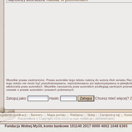
Najnowszy tekst autora:
Wszelkie prawa zastrzeżone. Prawa autorskie tego tekstu należą do autora i/lub serwisu Rac
tego tekstu nie może być przedrukowywana, reprodukowana ani wykorzystywana w jakiejkolw
właściciela praw autorskich. Wszelkie naruszenia praw autorskich podlegają sankcjom przew
ustawie o prawie autorskim i prawach pokrewnych.
Zaloguj jako
:
Hasło
:
Chcesz mieć więcej?
Z
egulamin publikacji
Bannery
Mapa portalu
Reklama
Sklep
Zarejestruj się
Konta
] [
] [
] [
] [
] [
] [
Racjonalista
Copyright
redakcja
administrator
©
2000-2018 (e-mail:
|
)
Fundacja Wolnej Myśli, konto bankowe 101140 2017 0000 4002 1048 6365