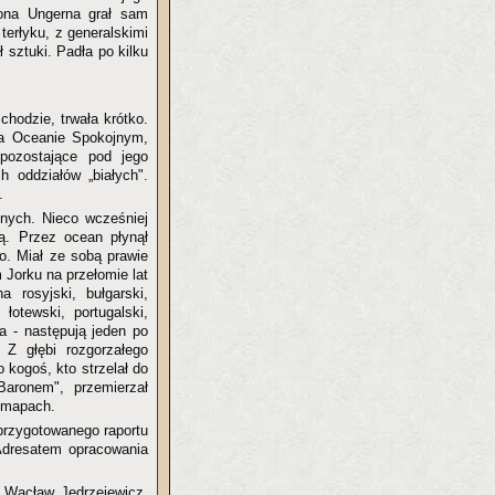
ona Ungerna grał sam
erłyku, z generalskimi
 sztuki. Padła po kilku
hodzie, trwała krótko.
 na Oceanie Spokojnym,
 pozostające pod jego
h oddziałów „białych".
.
nych. Nieco wcześniej
ą. Przez ocean płynął
. Miał ze sobą prawie
Jorku na przełomie lat
 rosyjski, bułgarski,
 łotewski, portugalski,
’a - następują jeden po
 Z głębi rozgorzałego
 kogoś, kto strzelał do
Baronem", przemierzał
a mapach.
przygotowanego raportu
 Adresatem opracowania
 Wacław Jędrzejewicz,