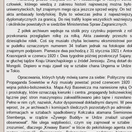
człowiek, którego wiedzą z zakresu historii najnowszej można było 
uniwersyteckich, był znajomym mego ojca jeszcze sprzed wojny. On też
akta ambasady londyńskiej. Była to wówczas jedna z najważniejsz
dyplomatycznych za granicą. Do niej trafiły kopie wszystkich ważniejs
i okólników powstałych w siedzibie Ministerstwa Spraw Zagranicznych.
Z półek archiwum wędruje na stolik przy czytniku pojemnik z ro
przekonania przeglądam rolkę za rolką. Akta zawierały przeszło 
dziesiątków rolek. Coś się musiało chyba leciwemu eksministrowi po
w pudełku oznaczonym numerem 34 trafiam jednak na fotokopie do
znajomym podpisem. Pierwsze dwa pochodzą z 31 stycznia 1921 r. Anto
Krasnojarsk w czerwcu 1920 r. Dwa tygodnie później przekroczył Sajany
w głuchej tajdze Kraju Urianchajskiego u źródeł Jenisieju. Zimą dotarł do
Mongolii. Dopiero w maju zjawił się w sztabie chana Ungerna w Urdze
w Tokio.
Opracowania, których tytuły mówią same za siebie: Polityczny sta
Propaganda Sowietów w Azji musiały powstać przed czerwcem 1920 r
wojna polsko-bolszewicka. Mapa Azji Basewicza ma naniesione ręką O
i prostokąty, które oznaczają kierunki i centra „propagandy bolszewickie
łącznie pięć stron maszynopisu zakwalifikowano jako tajne i rozesłan
Pełno w nim cyfr, nazwisk, Autor dysponował dokładnymi danymi. W pe
wprost, że „w archiwach i komisjach śledczych pozostałych po admirale
informacjach w sztabach spadkobiercy Kołczaka atamana Siemionow
Sternberga, w rządzie «Żywego Buddy» w Urdze znalazł uzupeł
obserwował". Nie ulega wątpliwości, czym się zajmował w sztabie 
zrozumieć, dlaczego „Krwawy Baron" w liście do pekińskiego agenta stw