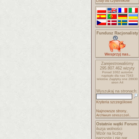
Listy od czytelników
Fundusz Racjonalisty
Wesprzyj nas..
Zarejestrowaliśmy
295.807.462
wizyty
Ponad 1062 autorów
napisało
dla nas 7343
tekstów.
Zajęłyby one 28930
stron A4
Wyszukaj na stronach:
Kryteria szczegółowe
Najnowsze strony..
Archiwum streszczeń..
Ostatnie wątki Forum
:
iluzja wolności
Wzór na liczby
parzyste i nie par..