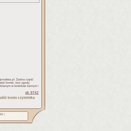
jonalista.pl. Żadna część
iek formie, bez zgody
idzianym w kodeksie karnym i
str. 9742
ałóż konto czytelnika
kt
]