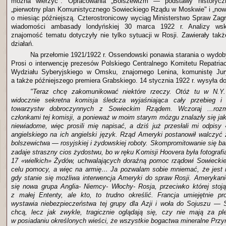
można wierzyć". Opracowania „Bolszewizm — podstawy historyczno
„pierwotny plan Komunistycznego Sowieckiego Rządu w Moskwie" i „nowa
o miesiąc późniejszą. Czterostronicowy wyciąg Ministerstwo Spraw Zagr
wiadomości ambasady londyńskiej 30 marca 1922 r. Analizy wsk
znajomość tematu dotyczyły nie tylko sytuacji w Rosji. Zawierały takż
działań.
Na przełomie 1921/1922 r. Ossendowski ponawia starania o wydoby
Prosi o interwencję prezesów Polskiego Centralnego Komitetu Repatria
Wydziału Syberyjskiego w Omsku, znajomego Lenina, komunistę Jur
a także późniejszego premiera Grabskiego. 14 stycznia 1922 r. wysyła do 
"Teraz chcę zakomunikować niektóre rzeczy. Otóż tu w N.Y.
widocznie sekretna komisja śledcza wyjaśniająca cały przebieg i
towarzystw dobroczynnych z Sowieckim Rządem. Wczoraj ...roz
członkami tej komisji, a ponieważ w moim starym mózgu znalazły się jak
niewiadome, więc prosili mię napisać, a dziś już przesłali mi odpis
angielskiego na ich angielski język. Rząd Ameryki postanowił walczyć
bolszewictwa — rosyjskiej i żydowskiej roboty. Skompromitowanie się b
zadaje straszny cios żydostwu, bo w ręku Komisji Hoovera była fotografi
17 «wielkich» Żydów, uchwalających doraźną pomoc rządowi Sowieckie
celu pomocy, a więc na armię… Ja pozwalam sobie mniemać, że jest m
gdy stanie się możliwa interwencja Ameryki do spraw Rosji. Amerykani
się nowa grupa Anglia- Niemcy- Włochy- Rosja, przeciwko której stoją
z małej Ententy, ale kto, to trudno określić. Francja umiejętnie pr
wystawia niebezpieczeństwa tej grupy dla Azji i woła do Sojuszu — 
chcą, lecz jak zwykle, tragicznie oglądają się, czy nie mają za pl
w posiadaniu określonych wieści, że wszystkie bogactwa mineralne Prz