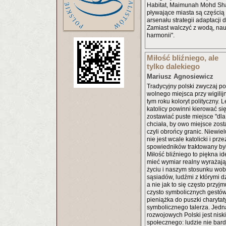
Habitat, Maimunah Mohd Sha
pływające miasta są części
arsenału strategii adaptacji 
Zamiast walczyć z wodą, nau
harmonii".
Miłość bliźniego, ale
tylko dalekiego
Mariusz Agnosiewicz
Tradycyjny polski zwyczaj p
wolnego miejsca przy wigilij
tym roku koloryt polityczny. L
katolicy powinni kierować się
zostawiać puste miejsce "dl
chciała, by owo miejsce zost
czyli obrońcy granic. Niewie
nie jest wcale katolicki i pr
spowiedników traktowany był 
Miłość bliźniego to piękna i
mieć wymiar realny wyrażaj
życiu i naszym stosunku wobe
sąsiadów, ludźmi z którymi dz
a nie jak to się często przyj
czysto symbolicznych gestów
pieniążka do puszki charytat
symbolicznego talerza. Jedną
rozwojowych Polski jest nisk
społecznego: ludzie nie bardz