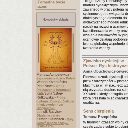
- ciągle szkoły i uniwersytet
·
Formalne bycie
modelu dydaktycznym. Inno
razem
zawartego w pracy polega n
systemowego rozwiązania d
dialektycznego elementu do
Nowości w sklepie:
dydaktycznego modelu edukac
nacisk na rozwój u uczniów 
kwestionowania wiedzy oraz
działania naukowców. W p
uczniowie działają podobnie
tworzą globalną wspólnotę 
tworzenia wiedzy.
Zjawisko dysleksji w
Polsce. Rys historycz
Anna Obuchowicz-Siwie
Mariusz Agnosiewicz -
Pierwsze oznaki dysleksji 
Zapomniane dzieje Polski
już w Starożytności w pismac
Wanda Krzemińska i
Maximusa w I w. n.e., lecz w
Piotr Nowak (red) -
nią przypada dopiero na schy
Przestrzenie informacji
Katarzyna Sztop-
XX wieku. kiedy nastąpiła zm
Rutkowska -
Próba
która przestała mieć charakter 
dialogu. Polacy i Żydzi w
egalitarna.
międzywojennym
Białymstoku
Sens cierpienia
Ludwik Bazylow -
Obalenie caratu
Tomasz Przepiórka
Kerstin Steinbach -
Były
W trudnych czasach wojny cz
kiedyś lepsze czasy...
(1965-1975)
często zadaje sobie to pytani