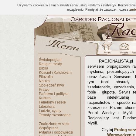
Używamy cookies w celach świadczenia usług, reklamy i statystyk. Korzystani
urządzeniu. Pamiętaj, że zawsze możesz
zmie
Światopogląd
RACJONALISTA.
Religie i sekty
serwisem propagatorów ra
Biblia
myślenia, prezentujących 
Kościół i Katolicyzm
obraz świata. Serwisem, 
Filozofia
Nauka
tym tropi absurdy, p
Społeczeństwo
szarlatanerię, uprzedzenia
Prawo
fobie i głupotę. Serwis t
Państwo i polityka
bazę intelektualną 
Kultura
Felietony i eseje
racjonalistów - sposób na
Literatura
zrzeszenie. Razem chcem
Ludzie, cytaty
Portal Wiedzy i Myśli
Tematy różnorodne
Racjonalisty jest Funda
Myśli.
Znalezione w sieci
Współpraca
Czytaj
Prolog ser
Pytania i odpowiedzi
Wprowadzenie