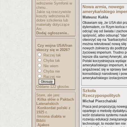
wdrożenie Symfonii w
Nowa armia, nowego
chmu..
amerykańskiego impe
Jakie są rzeczywiste
koszty wdrożenia AI
Mateusz Kukla
dobre szkolenia lub
Obawiam się, że USA stoi p
materiały dotyczące
dylematem, co Rzym końca r
Arc..
odciąć się od świata i zach
Dodaj ogłoszenie..
spójność, albo odsunąć "sta
otworzyć się na "barbarzyńcó
można rekrutować nową siłę r
Czy wojna USA/Iran
nowych żołnierzy do podtrzy
skoczy się w 2026?
życiowej imperium. Trudno po
Raczej tak
lepsze dla samej Ameryki, al
Chyba tak
Polski korzystniejsza wydaje
amerykańskiego imperium, k
Nie wiem
angażować się w sprawy świ
Chyba nie
konsolidacji narodowej i pow
Raczej nie
amerykańskiego izolacjoniz
Oddano 122 głosów.
Szkoła
Stare, ale jare:
Rzeczypospolitych
·
Kilka słów o Paktach
Michał Pierzchalski
Laterańskich
Praca jest propozycją nowe
·
Konkordat polski z
opartego o metodę dydaktyc
1925 r.
wzór działania systemu nau
·
Imiona diabła w
rozwoju edukacji związaneg
Biblii
technologii, to model ten nie
·
Ajakos