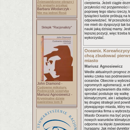
Znienawidzone obrazy i
cierpienia. Jeżeli ciągle doz
ich wyparty przekaz
przykrości niż przyjemności i
Barbara Włodarczyk -
poprawę tego stanu rzeczy, t
Nie ma jednej Rosji
tysiącleci ludzie próbują na t
odpowiedzieć. W przeszłości
nie mieli do dyspozycji tak b
Sklepik "Racjonalisty"
nauki jaką dzisiaj mamy. Je
lepszej pozycji, więc trzeba
wykorzystać.
Oceanix. Koreańczycy
chcą zbudować pierws
miasto
Mariusz Agnosiewicz
Wedle aktualnych prognoz z
wieku czeka nas podniesieni
oceanów. Obecnie u wybrzeży
John Diamond -
ogromnych aglomeracji, w ef
Cudowne mikstury.
sporym wyzwaniem dla milio
Podręcznik sceptyka
sprostać postuluje się walk
Mariusz Agnosiewicz -
klimatycznymi, ale i adaptac
Kryminalne dzieje
papiestwa tom II
tej drugiej strategii jest pow
pływającego miasta, który r
nowojorska firma u wybrzeży
Miasto Oceanix ma być przy
nowych warunków klimatycz
odporne na klęski żywiołowe
huragany. Jak mówi dyrekto