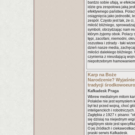
bardzo sobie ufają, w efekci
idzie gra zespołowa jaką je
efektywnego państwa. Polac
osiągnięcia jako jednostki, l
zespół. Często jest tak, że ci
miłość bliźniego, sprowadzają
symboli, obrzydzając nam re
którym żyjemy obok. Polacy s
tępi, zacofani, niemodni, okru
oszustwa i zdrady - taki wiz
dzień nasze media, zachęca
miłości dalekiego bliźniego
czynienia z nieustającą wojn
niepotrzebnym hamowaniem 
Karp na Boże
Narodzenie? Wyjaśnie
tradycji środkowoeuro
Kafkadesk Praga
Wbrew medialnym mitom karp 
Polaków nie jest wymysłem 
był też przed wojną, choć gł
inteligenckich i robotniczych
Zagłębia z 1927 r. pisano: "o
się dzisiaj na niejednym wigi
wigilijnym stole jest specyfi
O jej źródłach i ciekawostka
praski serwis Kafkadesk.