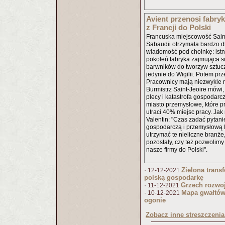
Avient przenosi fabry
z Francji do Polski
Francuska miejscowość Sain
Sabaudii otrzymała bardzo dl
wiadomość pod choinkę: ist
pokoleń fabryka zajmująca s
barwników do tworzyw sztuc
jedynie do Wigilii. Potem prz
Pracownicy mają niezwykle rz
Burmistrz Saint-Jeoire mówi, 
plecy i katastrofa gospodarcz
miasto przemysłowe, które p
utraci 40% miejsc pracy. Jak
Valentin: "Czas zadać pytanie
gospodarczą i przemysłową F
utrzymać te nieliczne branże
pozostały, czy też pozwolimy
nasze firmy do Polski".
Zielona trans
· 12-12-2021
polską gospodarkę
Grzech rozwo
· 11-12-2021
Mapa gwałtów
· 10-12-2021
ogonie
Zobacz inne streszczenia