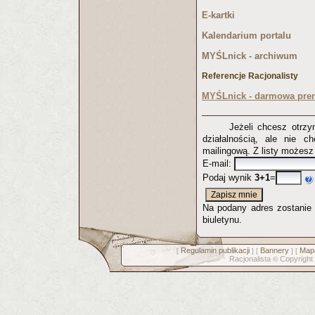
E-kartki
Kalendarium portalu
MYŚLnick - archiwum
Referencje Racjonalisty
MYŚLnick - darmowa pren
Jeżeli chcesz otrz
działalnością, ale nie c
mailingową. Z listy możes
E-mail:
Podaj wynik
3+1
=
Na podany adres zostanie p
biuletynu.
Regulamin publikacji
Bannery
Mapa
[
] [
] [
Racjonalista
Copyright
©