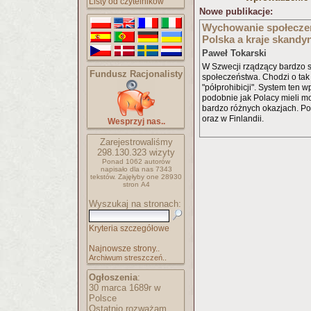
Listy od czytelników
Nowe publikacje:
Wychowanie społeczeń
Polska a kraje skandy
Paweł Tokarski
W Szwecji rządzący bardzo s
Fundusz Racjonalisty
społeczeństwa. Chodzi o tak
"półprohibicji". System ten 
podobnie jak Polacy mieli mo
bardzo różnych okazjach. P
oraz w Finlandii.
Wesprzyj nas..
Zarejestrowaliśmy
298.130.323
wizyty
Ponad 1062 autorów
napisało
dla nas 7343
tekstów.
Zajęłyby one 28930
stron A4
Wyszukaj na stronach:
Kryteria szczegółowe
Najnowsze strony..
Archiwum streszczeń..
Ogłoszenia
:
30 marca 1689r w
Polsce
Ostatnio rozważam