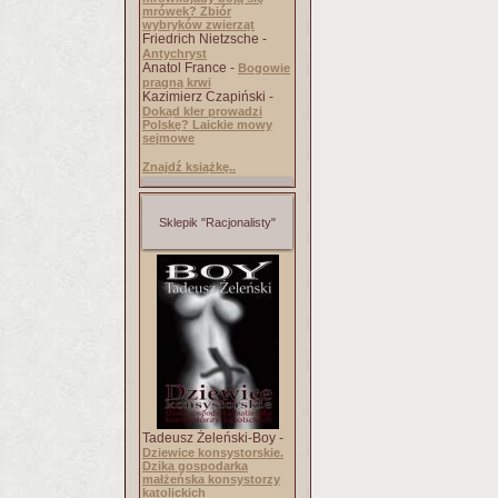
mrówek? Zbiór
wybryków zwierząt
Friedrich Nietzsche -
Antychryst
Anatol France -
Bogowie
pragną krwi
Kazimierz Czapiński -
Dokąd kler prowadzi
Polskę? Laickie mowy
sejmowe
Znajdź książkę..
Sklepik "Racjonalisty"
Tadeusz Żeleński-Boy -
Dziewice konsystorskie.
Dzika gospodarka
małżeńska konsystorzy
katolickich