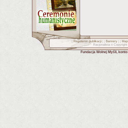
Regulamin publikacji
Bannery
Mapa
[
] [
] [
Racjonalista
Copyright
©
Fundacja Wolnej Myśli, kont