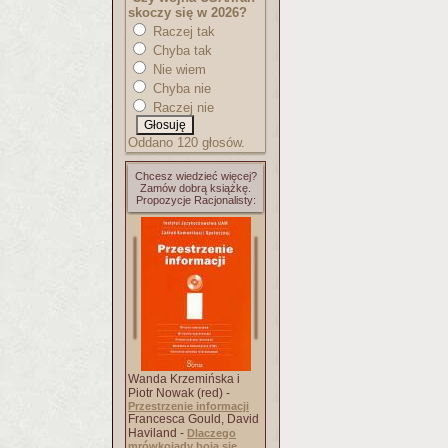
skoczy się w 2026?
Raczej tak
Chyba tak
Nie wiem
Chyba nie
Raczej nie
Oddano 120 głosów.
Chcesz wiedzieć więcej?
Zamów dobrą książkę.
Propozycje Racjonalisty:
Wanda Krzemińska i
Piotr Nowak (red) -
Przestrzenie informacji
Francesca Gould, David
Haviland -
Dlaczego
mrówkojady boją się