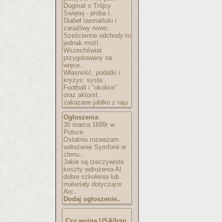
Dogmat o Trójcy
Świętej - próba l..
Diabeł tasmański i
zaraźliwy nowo..
Sześcienne odchody-to
jednak możl..
Wszechświat
przygotowany na
więce..
Własność, podatki i
kryzys: syste..
Football i "okolice"
oraz aktorst..
zakazane jabłko z raju
Ogłoszenia
:
30 marca 1689r w
Polsce
Ostatnio rozważam
wdrożenie Symfonii w
chmu..
Jakie są rzeczywiste
koszty wdrożenia AI
dobre szkolenia lub
materiały dotyczące
Arc..
Dodaj ogłoszenie..
Czy wojna USA/Iran