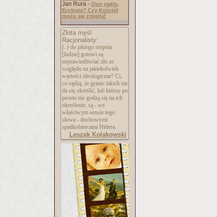
Jan Rura -
Quo vadis,
Ecclesia? Czy Kościół
może się zmienić
Złota myśl
Racjonalisty:
(..) do jakiego stopnia
[ludzie] gotowi są
usprawiedliwiać zło ze
względu na jakiekolwiek
wartości ideologiczne? Ci,
co sądzą, że granic takich nie
da się określić, lub którzy po
prostu nie godzą się na ich
określenie, są - we
właściwym sensie tego
słowa - duchowymi
spadkobiercami Hitlera.
Leszek Kołakowski