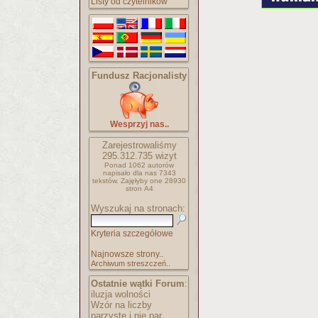
Listy od czytelników
Fundusz Racjonalisty
Wesprzyj nas..
Zarejestrowaliśmy
295.312.735
wizyt
Ponad 1062 autorów
napisało
dla nas 7343
tekstów.
Zajęłyby one 28930
stron A4
Wyszukaj na stronach:
Kryteria szczegółowe
Najnowsze strony..
Archiwum streszczeń..
Ostatnie wątki Forum
:
iluzja wolności
Wzór na liczby
parzyste i nie par..