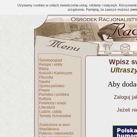
Używamy cookies w celach świadczenia usług, reklamy i statystyk. Korzystani
urządzeniu. Pamiętaj, że zawsze możesz
zmie
Wpisz s
Światopogląd
Religie i sekty
Ultrasz
Biblia
Kościół i Katolicyzm
Filozofia
Nauka
Aby dodać
Społeczeństwo
Prawo
Państwo i polityka
Zaloguj ja
Kultura
Felietony i eseje
Literatura
Jeżeli n
Ludzie, cytaty
Tematy różnorodne
Znalezione w sieci
Współpraca
Pytania i odpowiedzi