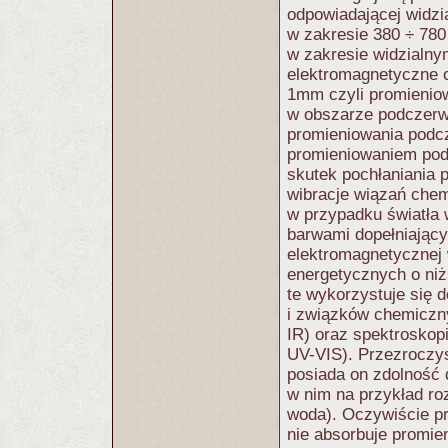
odpowiadającej widzia
w zakresie 380 ÷ 780
w zakresie widzialny
elektromagnetyczne o
1mm czyli promienio
w obszarze podczerwi
promieniowania podcz
promieniowaniem pod
skutek pochłaniania p
wibracje wiązań chem
w przypadku światła 
barwami dopełniającym
elektromagnetycznej 
energetycznych o niż
te wykorzystuje się 
i związków chemiczny
IR) oraz spektroskopi
UV-VIS). Przezroczys
posiada on zdolność d
w nim na przykład r
woda). Oczywiście pr
nie absorbuje promie