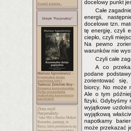
docelowy punkt jes
Znajdź książkę..
Całe zagadnien
energii, następ
Sklepik "Racjonalisty"
docelowe tzn. mate
tę energię, czyli
ciepło, czyli miej
Na pewno zorien
warunków nie wystę
Czyli całe zag
A co przekaz
podane podstawy 
Mariusz Agnosiewicz -
Kryminalne dzieje
zorientować się,
papiestwa tom I
Tadeusz Żeleński-Boy -
biorcy. No może n
Dziewice konsystorskie.
Dzika gospodarka
Ale o tym późnie
małżeńska konsystorzy
katolickich
fizyki. Gdybyśmy 
wyjątkowe uzdolni
Złota myśl
Racjonalisty:
wyjątkową właściwo
"Jako Miś o Bardzo Małym
napotkamy barier
Rozumku, pamiętaj, że
Rzecz, która przedstawia się
może przekazać jed
dorzecznie w twoim łebku,