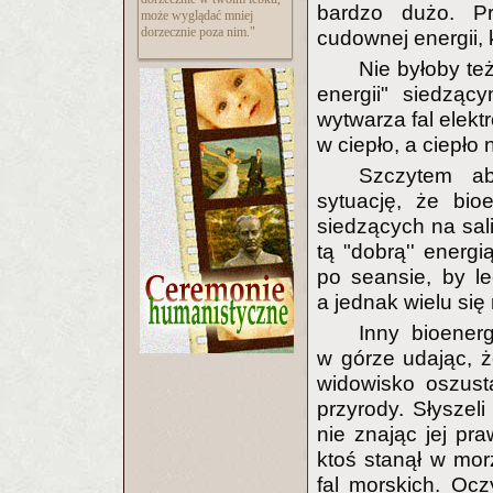
bardzo dużo. Pr
może wyglądać mniej
dorzecznie poza nim."
cudownej energii, k
Nie byłoby te
energii" siedząc
wytwarza fal elekt
w ciepło, a ciepło 
Szczytem a
sytuację, że bio
siedzących na sali
tą "dobrą'' energi
po seansie, by le
a jednak wielu się 
Inny bioener
w górze udając, ż
widowisko oszust
przyrody. Słyszeli
nie znając jej pra
ktoś stanął w morz
fal morskich. Ocz