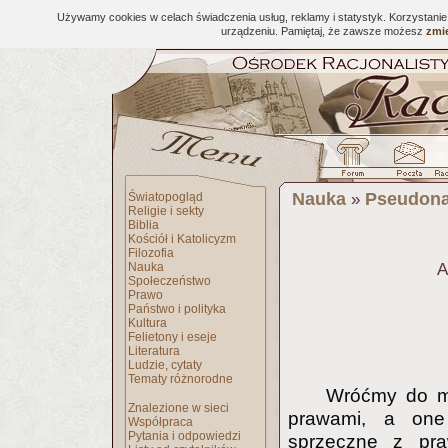
Używamy cookies w celach świadczenia usług, reklamy i statystyk. Korzystani
urządzeniu. Pamiętaj, że zawsze możesz
zmie
Nauka
Pseudona
Światopogląd
»
Religie i sekty
Biblia
Kościół i Katolicyzm
Filozofia
Nauka
A
Społeczeństwo
Prawo
Państwo i polityka
Kultura
Felietony i eseje
Literatura
Ludzie, cytaty
Tematy różnorodne
Wróćmy do me
Znalezione w sieci
prawami, a one 
Współpraca
Pytania i odpowiedzi
sprzeczne z pra