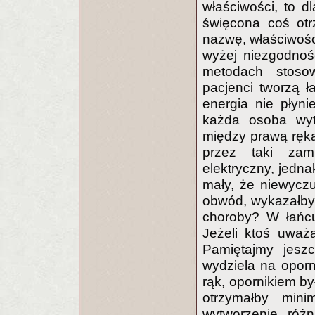
właściwości, to 
święcona coś otr
nazwę, właściwośc
wyżej niezgodnoś
metodach stosow
pacjenci tworzą ł
energia nie płyn
każda osoba wytw
między prawą ręką 
przez taki zam
elektryczny, jedn
mały, że niewyczu
obwód, wykazałby 
choroby? W łańcu
Jeżeli ktoś uważa
Pamiętajmy jesz
wydziela na opor
rąk, opornikiem by
otrzymałby mini
wytworzenie różn