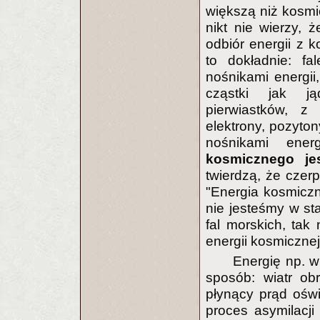
większą niż kosmi
nikt nie wierzy, 
odbiór energii z 
to dokładnie: fa
nośnikami energii
cząstki jak ją
pierwiastków, z
elektrony, pozyto
nośnikami energi
kosmicznego je
twierdzą, że czerp
"Energia kosmicz
nie jesteśmy w sta
fal morskich, tak
energii kosmicznej
Energię np. w
sposób: wiatr ob
płynący prąd oświ
proces asymilacji