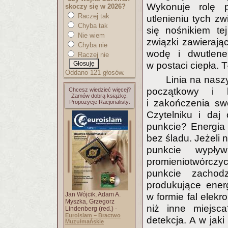
Wykonuje rolę 
skoczy się w 2026?
Raczej tak
utlenieniu tych zw
Chyba tak
się nośnikiem te
Nie wiem
związki zawierając
Chyba nie
wodę i dwutlene
Raczej nie
w postaci ciepła. 
Oddano 121 głosów.
Linia na nasz
początkowy i k
Chcesz wiedzieć więcej?
Zamów dobrą książkę.
i zakończenia sw
Propozycje Racjonalisty:
Czytelniku i daj
punkcie? Energia 
bez śladu. Jeżeli 
punkcie wypływ
promieniotwórcz
punkcie zachod
produkujące energ
Jan Wójcik, Adam A.
w formie fal elekr
Myszka, Grzegorz
niż inne miejsc
Lindenberg (red.) -
Euroislam – Bractwo
detekcja. A w jaki
Muzułmańskie