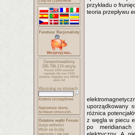
Listy od czytelników
przykładu o frunię
teoria przepływu 
Fundusz Racjonalisty
Wesprzyj nas..
Zarejestrowaliśmy
295.796.174
wizyty
Ponad 1062 autorów
napisało
dla nas 7343
tekstów.
Zajęłyby one 28930
stron A4
Wyszukaj na stronach:
elektromagnetyczn
Kryteria szczegółowe
uporządkowany st
Najnowsze strony..
Archiwum streszczeń..
różnica potencjałó
z węgla w piecu e
Ostatnie wątki Forum
:
iluzja wolności
po meridianach
Wzór na liczby
elektryczny. A ni
parzyste i nie par..