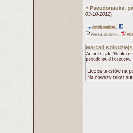
«
Pseudonauka, p
03-10-2012
)
Wyślij mailem..
Wersja do druku
PD
Marceli Kołodziejs
Autor książki "Nauka d
pseudonauki i oszustw.
Liczba tekstów na po
Najnowszy tekst aut