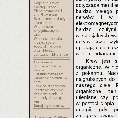
Dogmat o Trójcy
dotycząca meridian
Świętej - próba l..
bardzo małego p
Diabeł tasmański i
zaraźliwy nowo..
nerwów i w 
Sześcienne odchody-to
elektromagnetycz
jednak możl..
Wszechświat
bardzo czułymi
przygotowany na
więce..
w specjalnych wa
Własność, podatki i
razy większe, czyl
kryzys: syste..
Football i "okolice"
oplatają całe nas
oraz aktorst..
więc meridianami.
zakazane jabłko z raju
Krew jest s
Ogłoszenia
:
30 marca 1689r w
organiczne. W ni
Polsce
z pokarmu. Nacz
Ostatnio rozważam
wdrożenie Symfonii w
najgrubszych do 
chmu..
naszego ciała. 
Jakie są rzeczywiste
koszty wdrożenia AI
organiczne i tle
dobre szkolenia lub
utleniane, czyli p
materiały dotyczące
Arc..
w postaci ciepła.
Dodaj ogłoszenie..
energii, gdy p
zmagazynowana je
Czy wojna USA/Iran