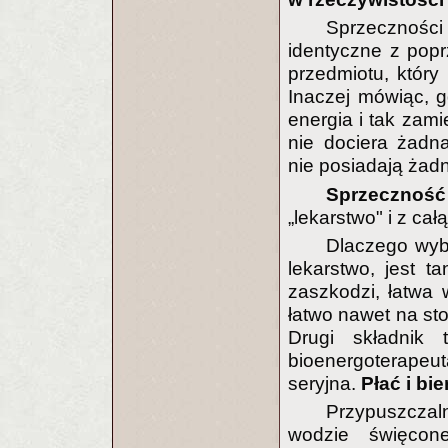
Sprzecznośc
identyczne z popr
przedmiotu, który 
Inaczej mówiąc, g
energia i tak zami
nie dociera żadn
nie posiadają żadne
Sprzeczność 
„lekarstwo" i z cał
Dlaczego wyb
lekarstwo, jest t
zaszkodzi, łatwa w
łatwo nawet na sto
Drugi składnik 
bioenergoterapeuta
seryjna.
Płać i bie
Przypuszcza
wodzie święco