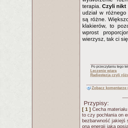
terapia.
Czyli nikt
udział w różnego
są różne. Większo
klakierów, to po
wprost proporcj
wierzysz, tak ci s
Po przeczytaniu tego tek
Leczenie wiarą
Radiestezja czyli ró
Zobacz komentarze (
Przypisy:
[ 1 ]
Cecha materiału
to czy pochłania on 
bezbarwność jakiejś s
ona energii jaką posi