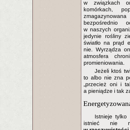
w związkach or
komórkach, pop
zmagazynowana 
bezpośrednio od
w naszych organi
jedynie rośliny z
światło na prąd 
nie. Wyrządza on
atmosfera chro
promieniowania.
Jeżeli ktoś t
to albo nie zna p
„przecież oni i 
a pieniądze i tak z
Energetyzowan
Istnieje tylk
istnieć nie m
w rzeczywistości 