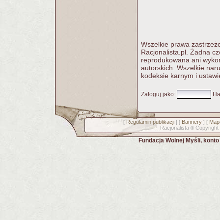
Wszelkie prawa zastrzeżo
Racjonalista.pl. Żadna c
reprodukowana ani wykorz
autorskich. Wszelkie nar
kodeksie karnym i ustawi
Zaloguj jako
:
Ha
Regulamin publikacji
Bannery
Mapa
[
] [
] [
Racjonalista
Copyright
©
Fundacja Wolnej Myśli, kont