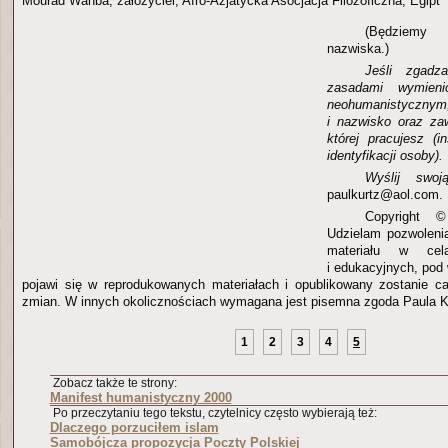
Mourad Wahba, założyciel, Afro-Azjatycka Asocjacja Filozoficzna, Egipt
(Będziemy
nazwiska.)
Jeśli zgadz
zasadami wymieni
neohumanistyczny
i nazwisko oraz zaw
której pracujesz (i
identyfikacji osoby).
Wyślij swo
paulkurtz@aol.com.
Copyright 
Udzielam pozwoleni
materiału w cela
i edukacyjnych, pod
pojawi się w reprodukowanych materiałach i opublikowany zostanie c
zmian. W innych okolicznościach wymagana jest pisemna zgoda Paula K
1
2
3
4
5
Zobacz także te strony:
Manifest humanistyczny 2000
Po przeczytaniu tego tekstu, czytelnicy często wybierają też:
Dlaczego porzuciłem islam
Samobójcza propozycja Poczty Polskiej