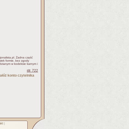
jonalista.pl. Żadna część
iek formie, bez zgody
idzianym w kodeksie karnym i
str. 722
ałóż konto czytelnika
kt
]