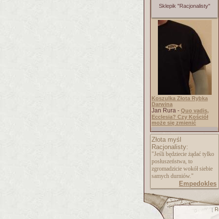
Sklepik "Racjonalisty"
Koszulka Złota Rybka
Darwina
Jan Rura -
Quo vadis,
Ecclesia? Czy Kościół
może się zmienić
Złota myśl
Racjonalisty:
"Jeśli będziecie żądać tylko
posłuszeństwa, to
zgromadzicie wokół siebie
samych durniów."
Empedokles
R
[