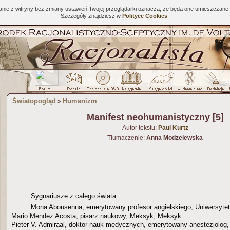
tanie z witryny bez zmiany ustawień Twojej przeglądarki oznacza, że będą one umieszcza
Szczegóły znajdziesz w
Polityce Cookies
Światopogląd
Humanizm
»
Manifest neohumanistyczny [5]
Autor tekstu:
Paul Kurtz
Tłumaczenie:
Anna Modzelewska
Sygnariusze z całego świata:
Mona Abousenna, emerytowany profesor angielskiego, Uniwersytet
Mario Mendez Acosta, pisarz naukowy, Meksyk, Meksyk
Pieter V. Admiraal, doktor nauk medycznych, emerytowany anestezjolog,