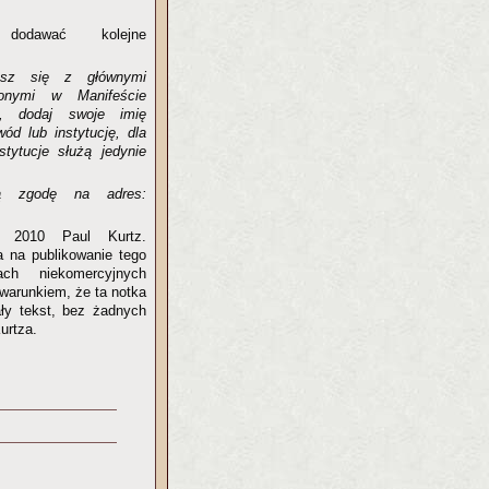
 dodawać kolejne
asz się z głównymi
onymi w Manifeście
m, dodaj swoje imię
ód lub instytucję, dla
nstytucje służą jedynie
ją zgodę na adres:
© 2010 Paul Kurtz.
a na publikowanie tego
ch niekomercyjnych
 warunkiem, że ta notka
ały tekst, bez żadnych
urtza.