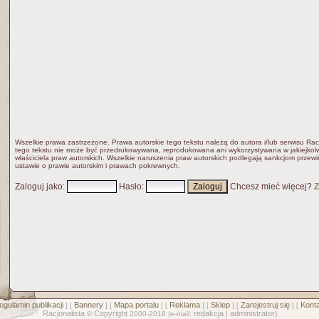
Wszelkie prawa zastrzeżone. Prawa autorskie tego tekstu należą do autora i/lub serwisu Rac
tego tekstu nie może być przedrukowywana, reprodukowana ani wykorzystywana w jakiejkolw
właściciela praw autorskich. Wszelkie naruszenia praw autorskich podlegają sankcjom przew
ustawie o prawie autorskim i prawach pokrewnych.
Zaloguj jako
:
Hasło
:
Chcesz mieć więcej?
Z
egulamin publikacji
Bannery
Mapa portalu
Reklama
Sklep
Zarejestruj się
Konta
] [
] [
] [
] [
] [
] [
Racjonalista
Copyright
redakcja
administrator
©
2000-2018 (e-mail:
|
)