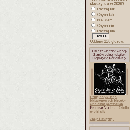
skoczy się w 2026?
Raczej tak
Chyba tak
Nie wiem
Chyba nie
Raczej nie
Oddano 120 głosów.
Chcesz wiedzieć więcej?
Zamów dobrą książkę.
Propozycje Racjonalisty:
Czuję dotyk Jego
Makaronowych Macek -
emblemat pastafarian
Prentice Mulford -
Źródło
twojej siły
Znajdź książkę..