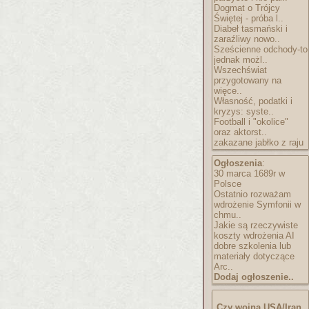
Dogmat o Trójcy
Świętej - próba l..
Diabeł tasmański i
zaraźliwy nowo..
Sześcienne odchody-to
jednak możl..
Wszechświat
przygotowany na
więce..
Własność, podatki i
kryzys: syste..
Football i "okolice"
oraz aktorst..
zakazane jabłko z raju
Ogłoszenia
:
30 marca 1689r w
Polsce
Ostatnio rozważam
wdrożenie Symfonii w
chmu..
Jakie są rzeczywiste
koszty wdrożenia AI
dobre szkolenia lub
materiały dotyczące
Arc..
Dodaj ogłoszenie..
Czy wojna USA/Iran