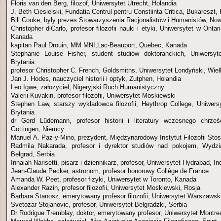
Floris van den Berg, filozof, Uniwersytet Utrecht, Holandia
J. Beth Ciesielski, Fundatia Centrul pentru Constiinta Critica, Bukareszt
Bill Cooke, były prezes Stowarzyszenia Racjonalistów i Humanistów, No
Christopher diCarlo, profesor filozofii nauki i etyki, Uniwersytet w Ontari
Kanada
kapitan Paul Drouin, MM MNI,Lac-Beauport, Quebec, Kanada
Stephanie Louise Fisher, student studiów doktoranckich, Uniwersyt
Brytania
profesor Christopher C. French, Goldsmiths, Uniwersytet Londyński, Wiel
Jan J. Hodes, nauczyciel historii i optyk, Zutphen, Holandia
Leo Igwe, założyciel, Nigeryjski Ruch Humanistyczny
Valerii Kuvakin, profesor filozofii, Uniwersytet Moskiewski
Stephen Law, starszy wykładowca filozofii, Heythrop College, Uniwers
Brytania
dr Gerd Lüdemann, profesor historii i literatury wczesnego chrześc
Göttingen, Niemcy
Manuel A. Paz-y-Mino, prezydent, Międzynarodowy Instytut Filozofii Sto
Radmila Nakarada, profesor i dyrektor studiów nad pokojem, Wydzi
Belgrad, Serbia
Innaiah Narisetti, pisarz i dziennikarz, profesor, Uniwersytet Hydrabad, In
Jean-Claude Pecker, astronom, profesor honorowy Collège de France
Amanda W. Peet, profesor fizyki, Uniwersytet w Toronto, Kanada
Alexander Razin, profesor filozofii, Uniwersytet Moskiewski, Rosja
Barbara Stanosz, emerytowany profesor filozofii, Uniwersytet Warszawsk
Svetozar Stojanovic, profesor, Uniwersytet Belgradzki, Serbia
Dr Rodrigue Tremblay, doktor, emerytowany profesor, Uniwersytet Montrea