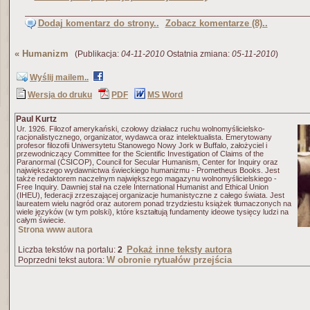
Dodaj komentarz do strony..
Zobacz komentarze (8)..
«
Humanizm
(Publikacja:
04-11-2010
Ostatnia zmiana:
05-11-2010
)
Wyślij mailem..
Wersja do druku
PDF
MS Word
Paul Kurtz
Ur. 1926. Filozof amerykański, czołowy działacz ruchu wolnomyślicielsko-
racjonalistycznego, organizator, wydawca oraz intelektualista. Emerytowany
profesor filozofii Uniwersytetu Stanowego Nowy Jork w Buffalo, założyciel i
przewodniczący Committee for the Scientific Investigation of Claims of the
Paranormal (CSICOP), Council for Secular Humanism, Center for Inquiry oraz
największego wydawnictwa świeckiego humanizmu - Prometheus Books. Jest
także redaktorem naczelnym największego magazynu wolnomyślicielskiego -
Free Inquiry. Dawniej stał na czele International Humanist and Ethical Union
(IHEU), federacji zrzeszającej organizacje humanistyczne z całego świata. Jest
laureatem wielu nagród oraz autorem ponad trzydziestu książek tłumaczonych na
wiele języków (w tym polski), które kształtują fundamenty ideowe tysięcy ludzi na
całym świecie.
Strona www autora
Pokaż inne teksty autora
Liczba tekstów na portalu:
2
W obronie rytuałów przejścia
Poprzedni tekst autora: