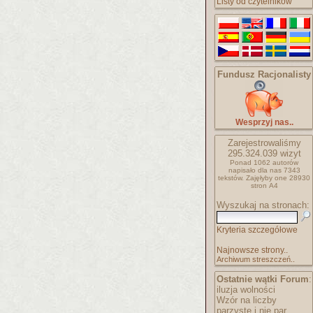
Listy od czytelników
Fundusz Racjonalisty
Wesprzyj nas..
Zarejestrowaliśmy
295.324.039
wizyt
Ponad 1062 autorów
napisało
dla nas 7343
tekstów.
Zajęłyby one 28930
stron A4
Wyszukaj na stronach:
Kryteria szczegółowe
Najnowsze strony..
Archiwum streszczeń..
Ostatnie wątki Forum
:
iluzja wolności
Wzór na liczby
parzyste i nie par..