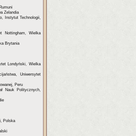
, Rumuni
wa Zelandia
o, Instytut Technologii,
et Nottingham, Wielka
ka Brytania
ytet Londyński, Wielka
ijaństwa, Uniwersytet
sowanej, Peru
ał Nauk Politycznych,
die
i, Polska
lski