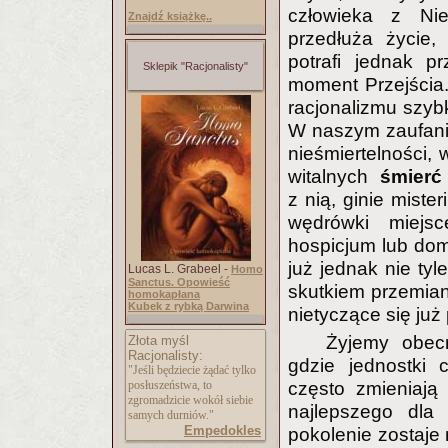
człowieka z Ni
Znajdź książkę..
przedłuża życie,
potrafi jednak 
Sklepik "Racjonalisty"
moment Przejścia.
racjonalizmu szybk
W naszym zaufani
nieśmiertelności, 
witalnych
śmierć
z nią, ginie miste
wędrówki miejsc
hospicjum lub dom
już jednak nie ty
Lucas L. Grabeel -
Homo
Sanctus. Opowieść
skutkiem przemia
homokapłana
Kubek z rybką Darwina
nietyczące się ju
Żyjemy obecn
Złota myśl
Racjonalisty:
gdzie jednostki 
"Jeśli będziecie żądać tylko
posłuszeństwa, to
często zmieniają
zgromadzicie wokół siebie
najlepszego dla 
samych durniów."
Empedokles
pokolenie zostaje 