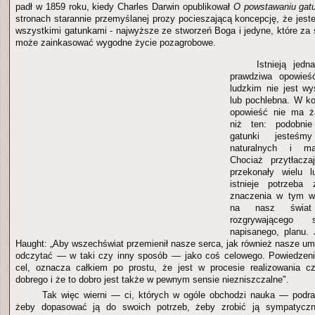
padł w 1859 roku, kiedy Charles Darwin opublikował
O powstawaniu gat
stronach starannie przemyślanej prozy pocieszającą koncepcję, że jes
wszystkimi gatunkami - najwyższe ze stworzeń Boga i jedyne, które za
może zainkasować wygodne życie pozagrobowe.
Istnieją jedn
prawdziwa opowieś
ludzkim nie jest wy
lub pochlebna. W ko
opowieść nie ma ż
niż ten: podobnie
gatunki jesteśm
naturalnych i mat
Chociaż przytłacz
przekonały wielu lu
istnieje potrzeba 
znaczenia w tym w
na nasz świa
rozgrywającego
napisanego, planu.
Haught: „Aby wszechświat przemienił nasze serca, jak również nasze um
odczytać — w taki czy inny sposób — jako coś celowego. Powiedzen
cel, oznacza całkiem po prostu, że jest w procesie realizowania cz
dobrego i że to dobro jest także w pewnym sensie niezniszczalne".
Tak więc wierni — ci, których w ogóle obchodzi nauka — podras
żeby dopasować ją do swoich potrzeb, żeby zrobić ją sympatyczni