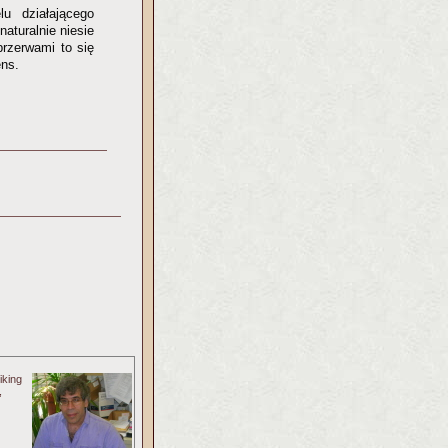
u działającego
naturalnie niesie
rzerwami to się
ens.
iking
,