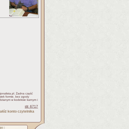
jonalista.pl. Żadna część
iek formie, bez zgody
idzianym w kodeksie karnym i
str. 6717
ałóż konto czytelnika
kt
]