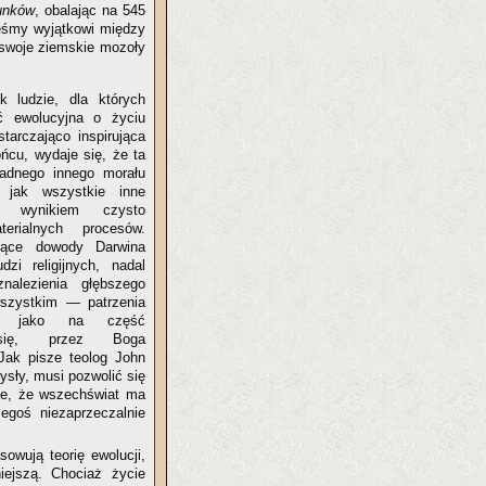
unków
, obalając na 545
teśmy wyjątkowi między
 swoje ziemskie mozoły
ak ludzie, dla których
ć ewolucyjna o życiu
starczająco inspirująca
ńcu, wydaje się, że ta
adnego innego morału
 jak wszystkie inne
y wynikiem czysto
erialnych procesów.
ające dowody Darwina
dzi religijnych, nadal
znalezienia głębszego
szystkim — patrzenia
t jako na część
 się, przez Boga
 Jak pisze teolog John
ysły, musi pozwolić się
ie, że wszechświat ma
egoś niezaprzeczalnie
owują teorię ewolucji,
ejszą. Chociaż życie