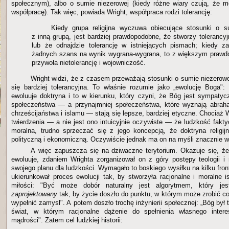
społecznym), albo o sumie niezerowej (kiedy różne wiary czują, że 
współpracę). Tak więc, powiada Wright, współpraca rodzi tolerancję:
Kiedy grupa religijna wyczuwa obiecujące stosunki o s
z inną grupą, jest bardziej prawdopodobne, że stworzy tolerancy
lub że odnajdzie tolerancję w istniejących pismach; kiedy 
żadnych szans na wynik wygrana-wygrana, to z większym praw
przywoła nietolerancję i wojowniczość.
Wright widzi, że z czasem przeważają stosunki o sumie niezerowej
się bardziej tolerancyjna. To właśnie rozumie jako „ewolucję Boga":
ewoluuje doktryna i to w kierunku, który czyni, że Bóg jest sympatycz
społeczeństwa — a przynajmniej społeczeństwa, które wyznają abrah
chrześcijaństwa i islamu — stają się lepsze, bardziej etyczne. Chociaż
twierdzenia — a nie jest ono intuicyjnie oczywiste — że ludzkość faktyc
moralna, trudno sprzeczać się z jego koncepcją, że doktryna religij
polityczną i ekonomiczną. Oczywiście jednak ma on na myśli znacznie w
A więc zapuszcza się na dziwaczne terytorium. Okazuje się, ż
ewoluuje, zdaniem Wrighta zorganizował on z góry postępy teologii i
swojego planu dla ludzkości. Wymagało to boskiego wysiłku na kilku fro
ukierunkował proces ewolucji tak, by stworzyła racjonalne i moralne i
miłości: "Być może dobór naturalny jest algorytmem, który j
zaprojektowany
tak, by życie doszło do punktu, w którym może zrobić co
wypełnić zamysł". A potem doszło trochę inżynierii społecznej: „Bóg był 
świat, w którym racjonalne dążenie do spełnienia własnego inter
mądrości". Zatem cel ludzkiej historii: