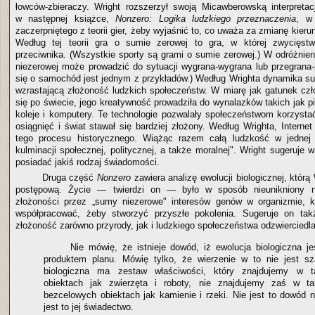
łowców-zbieraczy. Wright rozszerzył swoją Micawberowską interpretacj
w następnej książce,
Nonzero: Logika ludzkiego przeznaczenia
, w
zaczerpniętego z teorii gier, żeby wyjaśnić to, co uważa za zmianę kierun
Według tej teorii gra o sumie zerowej to gra, w której zwycięst
przeciwnika. (Wszystkie sporty są grami o sumie zerowej.) W odróżnien
niezerowej może prowadzić do sytuacji wygrana-wygrana lub przegrana-
się o samochód jest jednym z przykładów.) Według Wrighta dynamika s
wzrastającą złożoność ludzkich społeczeństw. W miarę jak gatunek czło
się po świecie, jego kreatywność prowadziła do wynalazków takich jak p
koleje i komputery. Te technologie pozwalały społeczeństwom korzyst
osiągnięć i świat stawał się bardziej złożony. Według Wrighta, Interne
tego procesu historycznego. Wiążąc razem całą ludzkość w jednej e
kulminacji społecznej, politycznej, a także moralnej". Wright sugeruje 
posiadać jakiś rodzaj świadomości.
Druga część
Nonzero
zawiera analizę ewolucji biologicznej, którą
postępową. Życie — twierdzi on — było w sposób nieunikniony 
złożoności przez „sumy niezerowe" interesów genów w organizmie, 
współpracować, żeby stworzyć przyszłe pokolenia. Sugeruje on tak
złożoność zarówno przyrody, jak i ludzkiego społeczeństwa odzwierciedla
Nie mówię, że istnieje dowód, iż ewolucja biologiczna je
produktem planu. Mówię tylko, że wierzenie w to nie jest sz
biologiczna ma zestaw właściwości, który znajdujemy w t
obiektach jak zwierzęta i roboty, nie znajdujemy zaś w ta
bezcelowych obiektach jak kamienie i rzeki. Nie jest to dowód na
jest to jej świadectwo.