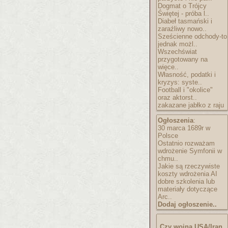
Dogmat o Trójcy
Świętej - próba l..
Diabeł tasmański i
zaraźliwy nowo..
Sześcienne odchody-to
jednak możl..
Wszechświat
przygotowany na
więce..
Własność, podatki i
kryzys: syste..
Football i "okolice"
oraz aktorst..
zakazane jabłko z raju
Ogłoszenia
:
30 marca 1689r w
Polsce
Ostatnio rozważam
wdrożenie Symfonii w
chmu..
Jakie są rzeczywiste
koszty wdrożenia AI
dobre szkolenia lub
materiały dotyczące
Arc..
Dodaj ogłoszenie..
Czy wojna USA/Iran