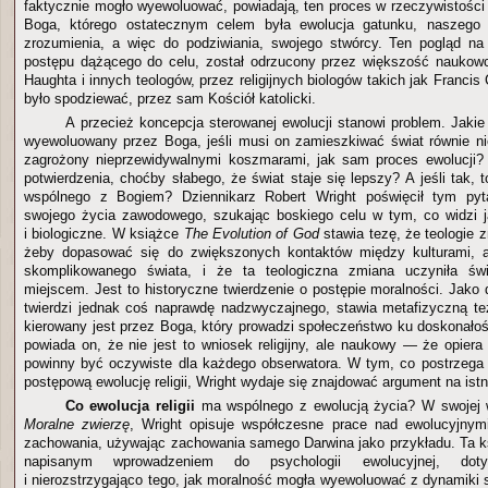
faktycznie mogło wyewoluować, powiadają, ten proces w rzeczywistości
Boga, którego ostatecznym celem była ewolucja gatunku, naszego 
zrozumienia, a więc do podziwiania, swojego stwórcy. Ten pogląd na
postępu dążącego do celu, został odrzucony przez większość naukowc
Haughta i innych teologów, przez religijnych biologów takich jak Francis 
było spodziewać, przez sam Kościół katolicki.
A przecież koncepcja sterowanej ewolucji stanowi problem. Jakie
wyewoluowany przez Boga, jeśli musi on zamieszkiwać świat równie ni
zagrożony nieprzewidywalnymi koszmarami, jak sam proces ewolucji? 
potwierdzenia, choćby słabego, że świat staje się lepszy? A jeśli tak,
wspólnego z Bogiem? Dziennikarz Robert Wright poświęcił tym py
swojego życia zawodowego, szukając boskiego celu w tym, co widzi j
i biologiczne. W książce
The Evolution of God
stawia tezę, że teologie 
żeby dopasować się do zwiększonych kontaktów między kulturami, a
skomplikowanego świata, i że ta teologiczna zmiana uczyniła świ
miejscem. Jest to historyczne twierdzenie o postępie moralności. Jako
twierdzi jednak coś naprawdę nadzwyczajnego, stawia metafizyczną te
kierowany jest przez Boga, który prowadzi społeczeństwo ku doskonałoś
powiada on, że nie jest to wniosek religijny, ale naukowy — że opiera 
powinny być oczywiste dla każdego obserwatora. W tym, co postrzega
postępową ewolucję religii, Wright wydaje się znajdować argument na istn
Co ewolucja religii
ma wspólnego z ewolucją życia? W swojej w
Moralne zwierzę
, Wright opisuje współczesne prace nad ewolucyjnymi
zachowania, używając zachowania samego Darwina jako przykładu. Ta ks
napisanym wprowadzeniem do psychologii ewolucyjnej, dot
i nierozstrzygająco tego, jak moralność mogła wyewoluować z dynamiki 