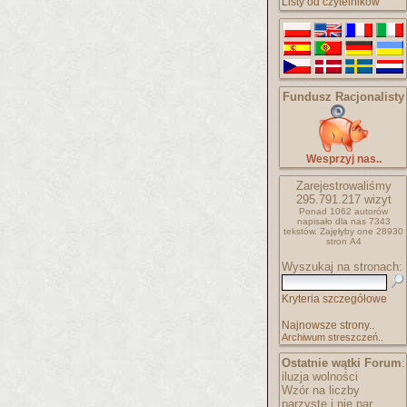
Listy od czytelników
Fundusz Racjonalisty
Wesprzyj nas..
Zarejestrowaliśmy
295.791.217
wizyt
Ponad 1062 autorów
napisało
dla nas 7343
tekstów.
Zajęłyby one 28930
stron A4
Wyszukaj na stronach:
Kryteria szczegółowe
Najnowsze strony..
Archiwum streszczeń..
Ostatnie wątki Forum
:
iluzja wolności
Wzór na liczby
parzyste i nie par..