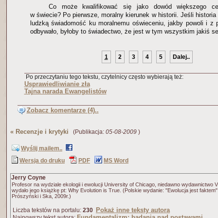
Co może kwalifikować się jako dowód większego cel
w świecie? Po pierwsze, moralny kierunek w historii. Jeśli historia 
ludzką świadomość ku moralnemu oświeceniu, jakby powoli i z p
odbywało, byłoby to świadectwo, że jest w tym wszystkim jakiś s
1
2
3
4
5
Dalej..
Po przeczytaniu tego tekstu, czytelnicy często wybierają też:
Usprawiedliwianie zła
Tajna narada Ewangelistów
Zobacz komentarze (4)..
«
Recenzje i krytyki
(Publikacja:
05-08-2009
)
Wyślij mailem..
Wersja do druku
PDF
MS Word
Jerry Coyne
Profesor na wydziale ekologii i ewolucji University of Chicago, niedawno wydawnictwo V
wydało jego książkę pt: Why Evolution is True. (Polskie wydanie: "Ewolucja jest faktem"
Prószyński i Ska, 2009r.)
Pokaż inne teksty autora
Liczba tekstów na portalu:
230
Fundamentalizm: badania nad postawami
Najnowszy tekst autora: