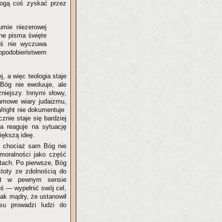
mogą coś zyskać przez
umie niezerowej
jne pisma święte
zaś nie wyczuwa
dopodobieństwem
, a więc teologia staje
 Bóg nie ewoluuje, ale
niejszy. Innymi słowy,
amowe wiary judaizmu,
 Wright nie dokumentuje
znie staje się bardziej
na reaguje na sytuację
iększą ideę.
e chociaż sam Bóg nie
 moralności jako część
ntach. Po pierwsze, Bóg
stoty ze zdolnością do
est w pewnym sensie
ś — wypełnić swój cel,
tak mądry, że ustanowił
esu prowadzi ludzi do