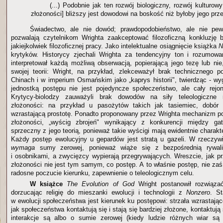
(...) Podobnie jak ten rozwój biologiczny, rozwój kulturowy
złożoności] bliższy jest dowodowi na boskość niż byłoby jego prz
Świadectwo, ale nie dowód; prawdopodobieństwo, ale nie pew
pozwalają czytelnikom Wrighta zaakceptować filozoficzną konkluzję 
jakiejkolwiek filozoficznej pracy. Jako intelektualne osiągnięcie książka
N
krytyków. Historycy zjechali Wrighta za tendencyjny ton i rozumow
interpretował każdą możliwą obserwacją, popierającą jego tezę lub ni
swojej teorii: Wright, na przykład, zlekceważył brak technicznego 
Chinach i w imperium Osmańskim jako „kaprys historii", twierdząc - wy
jednostką postępu nie jest pojedyncze społeczeństwo, ale cały rejon
Krytycy-biolodzy zauważyli brak dowodów na siły teleologiczne 
złożoności: na przykład u pasożytów takich jak tasiemiec, dobór 
wzrastającą prostotę. Ponadto proponowany przez Wrighta mechanizm po
złożoności, „wyścig zbrojeń" wynikający z konkurencji między ga
sprzeczny z jego teorią, ponieważ takie wyścigi mają ewidentnie charakt
Każdy postęp ewolucyjny u gepardów jest stratą u gazeli. W rzeczywi
wymaga
sumy zerowej, ponieważ wiąże się z bezpośrednią rywal
i osobnikami, a zwycięzcy wypierają przegrywających. Wreszcie, jak pr
złożoności nie jest tym samym, co postęp. A to właśnie postęp, nie za
radosne poczucie kierunku, zapewnienie o teleologicznym celu.
W książce
The Evolution of God
Wright postanowił rozwiązać
dorzucając religię do mieszanki ewolucji i technologii z
Nonzero
. St
w ewolucji społeczeństwa jest kierunek ku postępowi: strzała wzrastają
jak społeczeństwa kontaktują się i stają się bardziej złożone, kontaktują s
interakcje są albo o sumie zerowej (kiedy ludzie różnych wiar są