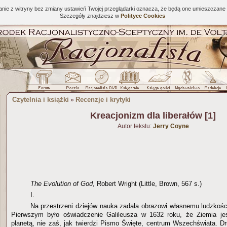
tanie z witryny bez zmiany ustawień Twojej przeglądarki oznacza, że będą one umieszcza
Szczegóły znajdziesz w
Polityce Cookies
Czytelnia i książki
Recenzje i krytyki
»
Kreacjonizm dla liberałów [1]
Autor tekstu:
Jerry Coyne
The Evolution of God
, Robert Wright (Little, Brown, 567 s.)
I.
Na przestrzeni dziejów nauka zadała obrazowi własnemu ludzkośc
Pierwszym było oświadczenie Galileusza w 1632 roku, że Ziemia jes
planetą, nie zaś, jak twierdzi Pismo Święte, centrum Wszechświata. D