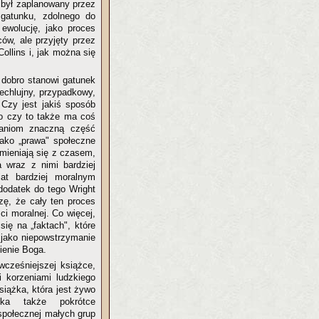
 był zaplanowany przez
gatunku, zdolnego do
 ewolucję, jako proces
ów, ale przyjęty przez
Collins i, jak można się
 dobro stanowi gatunek
echlujny, przypadkowy,
Czy jest jakiś sposób
 to czy to także ma coś
taniom znaczną część
ako „prawa" społeczne
zmieniają się z czasem,
 wraz z nimi bardziej
at bardziej moralnym
 dodatek do tego Wright
zę, że cały ten proces
ci moralnej. Co więcej,
się na „faktach", które
 jako niepowstrzymanie
ienie Boga.
cześniejszej książce,
 korzeniami ludzkiego
iążka, która jest żywo
yka także pokrótce
społecznej małych grup