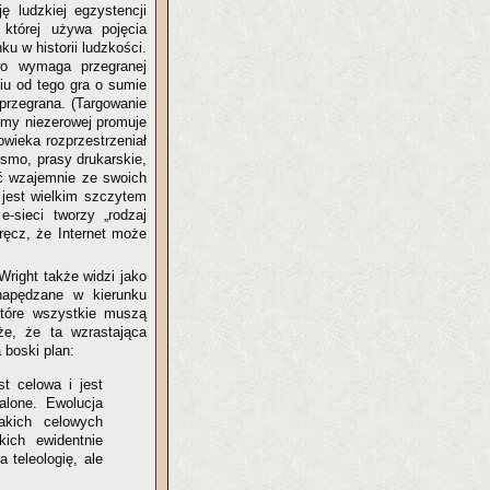
ę ludzkiej egzystencji
 której używa pojęcia
ku w historii ludzkości.
wo wymaga przegranej
iu od tego gra o sumie
przegrana. (Targowanie
umy niezerowej promuje
wieka rozprzestrzeniał
ismo, prasy drukarskie,
ać wzajemnie ze swoich
t jest wielkim szczytem
-sieci tworzy „rodzaj
wręcz, że Internet może
 Wright także widzi jako
napędzane w kierunku
które wszystkie muszą
że, że ta wzrastająca
 boski plan:
st celowa i jest
alone. Ewolucja
akich celowych
kich ewidentnie
 teleologię, ale