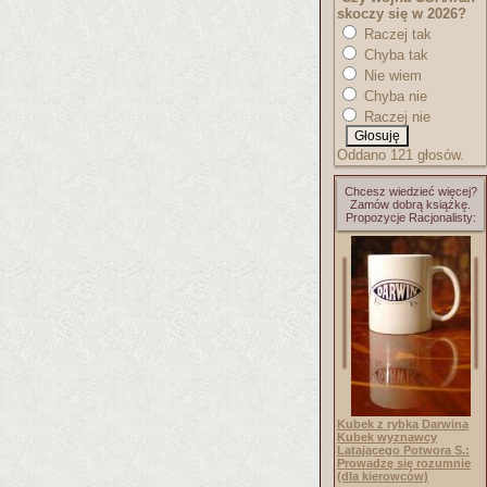
skoczy się w 2026?
Raczej tak
Chyba tak
Nie wiem
Chyba nie
Raczej nie
Oddano 121 głosów.
Chcesz wiedzieć więcej?
Zamów dobrą książkę.
Propozycje Racjonalisty:
Kubek z rybką Darwina
Kubek wyznawcy
Latającego Potwora S.:
Prowadzę się rozumnie
(dla kierowców)