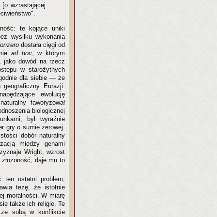
 [o wzrastającej
eciwieństwo".
ność: te kojące uniki
bez wysiłku wykonania
onzero
dostała cięgi od
anie
ad hoc
, w którym
e, jako dowód na rzecz
postępu w starożytnych
godnie dla siebie — że
 geograficzny Eurazji.
napędzające ewolucję
naturalny faworyzował
dnoszenia biologicznej
tunkami, był wyraźnie
er gry o sumie zerowej.
stości dobór naturalny
izacją między genami
zyznaje Wright, wzrost
ś złożoność, daje mu to
 ten ostatni problem,
awia tezę, że istotnie
cej moralności. W miarę
ię także ich religie. Te
 ze sobą w konflikcie