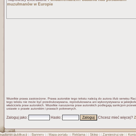
muzułmanów w Europie
Wszelkie prawa zastrzeżone. Prawa autorskie tego tekstu należą do autora i/lub serwisu Rac
tego tekstu nie może być przedrukowywana, reprodukowana ani wykorzystywana w jakiejkolw
właściciela praw autorskich. Wszelkie naruszenia praw autorskich podlegają sankcjom przew
ustawie o prawie autorskim i prawach pokrewnych.
Zaloguj jako
:
Hasło
:
Chcesz mieć więcej?
Z
egulamin publikacji
Bannery
Mapa portalu
Reklama
Sklep
Zarejestruj się
Konta
] [
] [
] [
] [
] [
] [