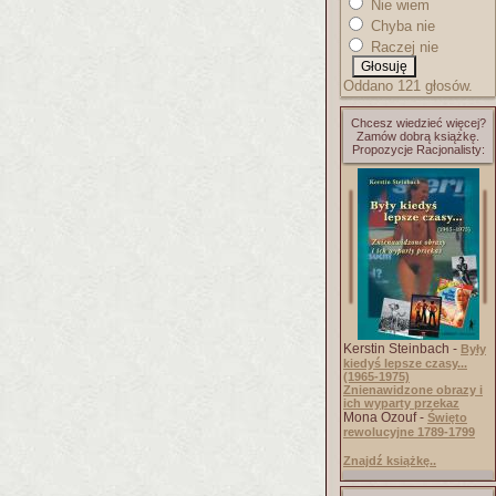
Nie wiem
Chyba nie
Raczej nie
Oddano 121 głosów.
Chcesz wiedzieć więcej?
Zamów dobrą książkę.
Propozycje Racjonalisty:
Kerstin Steinbach -
Były
kiedyś lepsze czasy...
(1965-1975)
Znienawidzone obrazy i
ich wyparty przekaz
Mona Ozouf -
Święto
rewolucyjne 1789-1799
Znajdź książkę..