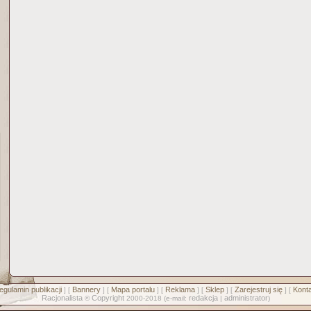
egulamin publikacji
Bannery
Mapa portalu
Reklama
Sklep
Zarejestruj się
Konta
] [
] [
] [
] [
] [
] [
Racjonalista
Copyright
redakcja
administrator
©
2000-2018 (e-mail:
|
)