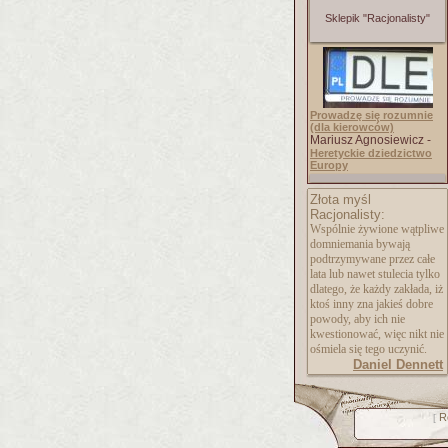
Sklepik "Racjonalisty"
Prowadzę się rozumnie
(dla kierowców)
Mariusz Agnosiewicz -
Heretyckie dziedzictwo
Europy
Złota myśl
Racjonalisty:
Wspólnie żywione wątpliwe
domniemania bywają
podtrzymywane przez całe
lata lub nawet stulecia tylko
dlatego, że każdy zakłada, iż
ktoś inny zna jakieś dobre
powody, aby ich nie
kwestionować, więc nikt nie
ośmiela się tego uczynić.
Daniel Dennett
R
[