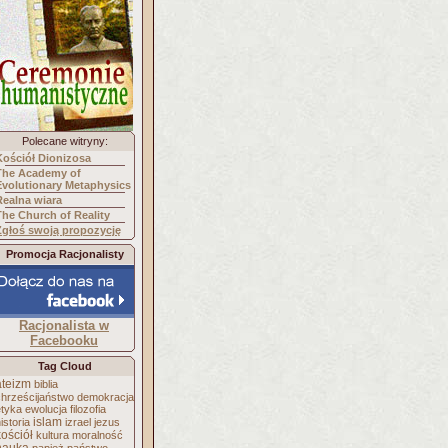
Polecane witryny:
Kościół Dionizosa
The Academy of
Evolutionary Metaphysics
Realna wiara
The Church of Reality
Zgłoś swoją propozycję
Promocja Racjonalisty
Racjonalista w
Facebooku
Tag Cloud
ateizm
biblia
chrześcijaństwo
demokracja
etyka
ewolucja
filozofia
islam
istoria
izrael
jezus
kościół
kultura
moralność