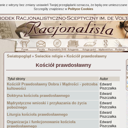
tanie z witryny bez zmiany ustawień Twojej przeglądarki oznacza, że będą one umieszcza
Szczegóły znajdziesz w
Polityce Cookies
Światopogląd
Świeckie religie
Kościół prawdosławny
»
»
Kościół prawdosławny
Tytuł strony
Autor
Kościół Prawdosławny Dobra i Mądrości - potrzeba
Edward
kultowości
Piszczałka
Edward
Doktryna kościoła prawdosławnego
Piszczałka
Mądrystyczne wnioski i przykazania do życia
Edward
pobożnego
Piszczałka
Edward
Liturgia kościoła prawdosławnego
Piszczałka
Organizacja i funkcjonowanie kościoła
Edward
prawdosławnego
Piszczałka