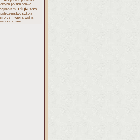
nauka
papież
państwo
olityka
polska
prawo
religia
acjonalizm
seks
społeczeństwo
szkoła
wiara
terroryzm
wojna
wolność
śmierć