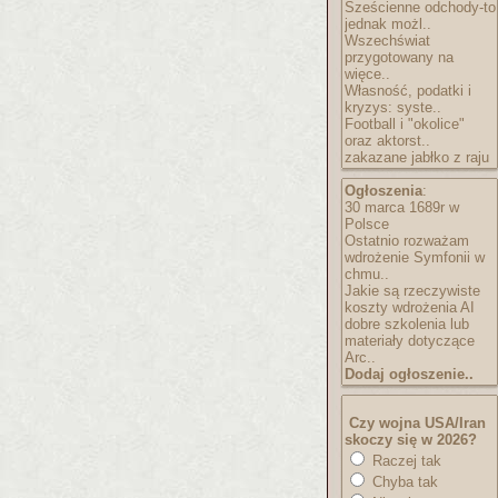
Sześcienne odchody-to
jednak możl..
Wszechświat
przygotowany na
więce..
Własność, podatki i
kryzys: syste..
Football i "okolice"
oraz aktorst..
zakazane jabłko z raju
Ogłoszenia
:
30 marca 1689r w
Polsce
Ostatnio rozważam
wdrożenie Symfonii w
chmu..
Jakie są rzeczywiste
koszty wdrożenia AI
dobre szkolenia lub
materiały dotyczące
Arc..
Dodaj ogłoszenie..
Czy wojna USA/Iran
skoczy się w 2026?
Raczej tak
Chyba tak