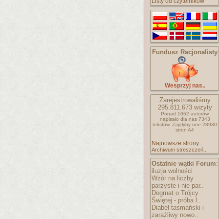
Listy od czytelników
Fundusz Racjonalisty
Wesprzyj nas..
Zarejestrowaliśmy
295.811.673
wizyty
Ponad 1062 autorów
napisało
dla nas 7343
tekstów.
Zajęłyby one 28930
stron A4
Najnowsze strony..
Archiwum streszczeń..
Ostatnie wątki Forum
:
iluzja wolności
Wzór na liczby
parzyste i nie par..
Dogmat o Trójcy
Świętej - próba l..
Diabeł tasmański i
zaraźliwy nowo..