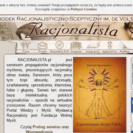
tanie z witryny bez zmiany ustawień Twojej przeglądarki oznacza, że będą one umieszcza
Szczegóły znajdziesz w
Polityce Cookies
RACJONALISTA.pl jest
serwisem propagatorów racjonalnego
myślenia, prezentujących racjonalny
obraz świata. Serwisem, który poza
tym tropi absurdy, przesądy,
szarlatanerię, uprzedzenia, kłamstwa,
fobie i głupotę. Serwis ten stanowi
bazę intelektualną polskich
racjonalistów - sposób na wirtualne
zrzeszenie. Razem chcemy tworzyć
Portal Wiedzy i Myśli. Wydawcą
Racjonalisty jest Fundacja Wolnej
Myśli.
Czytaj
Prolog serwisu
oraz
Wprowadzenie