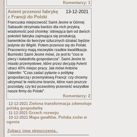
Komentarzy: 1
Avient przenosi fabrykę
13-12-2021
z Francji do Polski
Francuska miejscowość Saint-Jeoire w Górnej
Sabaudii otrzymała bardzo dla nich przykrą
wiadomość pod choinkę: istniejąca tam od dwóch
pokoleń fabryka zajmująca się produkcją
barwników do tworzyw sztucznych działać będzie
jedynie do Wigilii. Potem przenosi się do Polski.
Pracownicy mają niezwykle rzadkie kwalifikacje.
Burmistrz Saint-Jeoire mówi, że jest to "cios w
plecy i katastrofa gospodarcza". Saint-Jeoire to
miasto przemysłowe, które przez decyzję Avient
utraci 40% miejsc pracy. Jak mówi Antoine
Valentin: "Czas zadać pytanie o politykę
gospodarczą i przemysłową Francji: czy chcemy
utrzymać te nieliczne branże, które nam jeszcze
pozostały, czy też pozwolimy przenieść wszystkie
nasze firmy do Polski".
Komentarzy: 2
Zielona transformacja zdemoluje
· 12-12-2021
polską gospodarkę
Grzech rozwoju
· 11-12-2021
Mapa gwałtów. Polska znów w
· 10-12-2021
ogonie
Zobacz inne streszczenia..