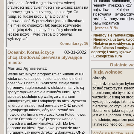
od latania samolotem, 
cierpienia. Jeżeli ciągle doznajesz więcej
remonty mieszkań czy u
przykrości niż przyjemności i nie widzisz szans na
pojazdów. Kolejne
poprawę tego stanu rzeczy, to po co żyć. Od
stosowania syntetycz
tysiącleci ludzie próbują na to pytanie
roślin. Na horyzoncie je
odpowiedzieć. W przeszłości jednak filozofowie
paliw kopalnych
nie mieli do dyspozycji tak bardzo rozwiniętej
..jeszcze 919
»
nauki jaką dzisiaj mamy. Jesteśmy obecnie na
lepszej pozycji, więc trzeba to próbować
·
Niemcy się radykalizują
wykorzystać.
·
Niemiecka ustawa kwo
Komentarzy: 16
·
Niełatwo przewidywać p
·
Mindfulness i medytac
Oceanix. Koreańczycy
02-01-2022
depresję i stany lękowe
·
Ekologiczna rura
chcą zbudować pierwsze pływające
miasto
Ostatnie wą
Mariusz Agnosiewicz
iluzja wolności
Wedle aktualnych prognoz zmian klimatu w XXI
okragly
wieku czeka nas podniesienia poziomu mórz i
oceanów. Obecnie u wybrzeży istnieje wiele
najbardziej wolnym był
ogromnych aglomeracji, w efekcie zmiany te są
zostać traktorzystą, kier
sporym wyzwaniem dla milionów ludzi. By mu
premierem, nie było różn
sprostać postuluje się walkę ze zmianami
ważności, dzisiaj od urod
klimatycznymi, ale i adaptację do nich. Wyrazem
wyścigu by zająć jak naj
tej drugiej strategii jest powstały w ONZ projekt
hierarchii, co czyni je ni
pływającego miasta, który realizować ma
liberalizmu, jakie są tego
nowojorska firma u wybrzeży Korei Południowej.
jest wiele, podam jeden,
Miasto Oceanix ma być przystosowane do
nie istnieje, organizm p
nowych warunków klimatycznych. Ma być
..jes
lat nie robi tego co
odporne na klęski żywiołowe, powodzie oraz
huragany. Jak mówi dyrektor wykonawczy ONZ-
Wzór na liczby parz