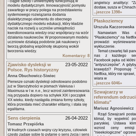
- ciągle szkoły i uniwersytety funkcjonują w
angielscy analitycy: "
modelu dydaktycznym. Innowacyjność pomysłu
dostaw, susza w Chinach
zawartego w pracy polega na przedstawieniu
..jeszcze 1398
»
systemowego rozwiązania dodania
dialektycznego elementu do obecnego
Płaskoziemcy
dydaktycznego modelu edukacji, który kładzie
Urszula Kaczorowska
nacisk na rozwój u uczniów umiejętności
kwestionowania wiedzy oraz współpracy na wzór
Namawiam Was do
działania naukowców. W proponowanym modelu
"Płaskoziemcy" na Netfli
uczniowie działają podobnie jak naukowcy i
prowadzi wyśmiewani
tworzą globalną wspólnotę skupioną wokół
wykluczenie.
tworzenia wiedzy.
Temat czwartej fali pa
Komentarzy: 8
nas z każdego serwi
Facebook pęka od kłótni i
Zjawisko dysleksji w
23-05-2022
"antyszczepów". A gdyby
Polsce. Rys historyczny
krawędzi? Proponuję "
Netflixa, który nie spraw
Anna Obuchowicz-Siwiec
wiara w
Pierwsze oznaki dysleksji odnotowano podobno
..jeszcze 6046
»
już w Starożytności w pismach Valeiusa i
Maximusa w I w. n.e., lecz wzrost zainteresowania
Szwajcarzy w
nią przypada dopiero na schyłek XIX i początek
referendum odrzucil
XX wieku. kiedy nastąpiła zmiana formy szkoły,
klimatu"
która przestała mieć charakter elitarny, i stała się
Mariusz Agnosiewicz
egalitarna.
Rząd Szwajcarii posta
Sens cierpienia
26-04-2022
klimat, by wypełnić po
paryskiej. Ustawa kli
Tomasz Przepiórka
wzrost ceny emis
W trudnych czasach wojny czy kryzysu, człowiek
"nieekologiczne" ogrzew
często zadaje sobie to pytanie o sens życia i sens