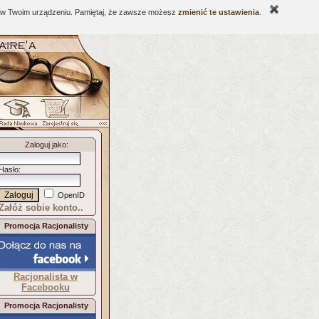
ne w Twoim urządzeniu. Pamiętaj, że zawsze możesz
zmienić te ustawienia
.
Zaloguj jako
:
Hasło
:
OpenID
Załóż sobie konto..
Promocja Racjonalisty
Racjonalista w
Facebooku
Promocja Racjonalisty