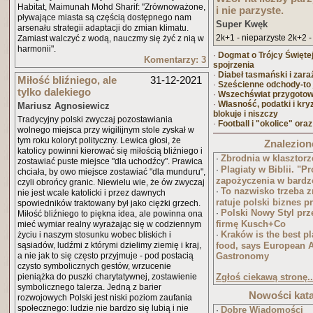
Habitat, Maimunah Mohd Sharif: "Zrównoważone,
i nie parzyste.
pływające miasta są częścią dostępnego nam
Super Kwęk
arsenału strategii adaptacji do zmian klimatu.
2k+1 - nieparzyste 2k+2 -
Zamiast walczyć z wodą, nauczmy się żyć z nią w
harmonii".
·
Dogmat o Trójcy Świętej
Komentarzy: 3
spojrzenia
·
Diabeł tasmański i zara
Miłość bliźniego, ale
31-12-2021
·
Sześcienne odchody-to j
tylko dalekiego
·
Wszechświat przygotow
·
Własność, podatki i kry
Mariusz Agnosiewicz
blokuje i niszczy
Tradycyjny polski zwyczaj pozostawiania
·
Football i "okolice" oraz
wolnego miejsca przy wigilijnym stole zyskał w
tym roku koloryt polityczny. Lewica głosi, że
Znalezione
katolicy powinni kierować się miłością bliźniego i
Zbrodnia w klasztorz
·
zostawiać puste miejsce "dla uchodźcy". Prawica
Plagiaty w Biblii. "
·
chciała, by owo miejsce zostawiać "dla munduru",
zapożyczenia w bardz
czyli obrońcy granic. Niewielu wie, że ów zwyczaj
To nazwisko trzeba z
·
nie jest wcale katolicki i przez dawnych
ratuje polski biznes 
spowiedników traktowany był jako ciężki grzech.
Polski Nowy Styl pr
·
Miłość bliźniego to piękna idea, ale powinna ona
firmę Kusch+Co
mieć wymiar realny wyrażając się w codziennym
Kraków is the best pl
życiu i naszym stosunku wobec bliskich i
·
sąsiadów, ludźmi z którymi dzielimy ziemię i kraj,
food, says European 
a nie jak to się często przyjmuje - pod postacią
Gastronomy
czysto symbolicznych gestów, wrzucenie
pieniążka do puszki charytatywnej, zostawienie
Zgłoś ciekawą stronę..
symbolicznego talerza. Jedną z barier
Nowości ka
rozwojowych Polski jest niski poziom zaufania
społecznego: ludzie nie bardzo się lubią i nie
Dobre Wiadomości
·