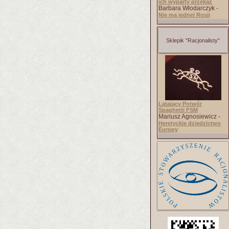
ich wyparty przekaz
Barbara Włodarczyk -
Nie ma jednej Rosji
Sklepik "Racjonalisty"
Latający Potwór
Spaghetti FSM
Mariusz Agnosiewicz -
Heretyckie dziedzictwo
Europy