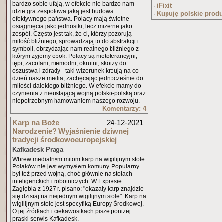
bardzo sobie ufają, w efekcie nie bardzo nam
iFixit
·
idzie gra zespołowa jaką jest budowa
Kupuję polskie prod
·
efektywnego państwa. Polacy mają świetne
osiągnięcia jako jednostki, lecz mizerne jako
zespół. Często jest tak, że ci, którzy pozorują
miłość bliźniego, sprowadzają to do abstrakcji i
symboli, obrzydzając nam realnego bliźniego z
którym żyjemy obok. Polacy są nietolerancyjni,
tępi, zacofani, niemodni, okrutni, skorzy do
oszustwa i zdrady - taki wizerunek kreują na co
dzień nasze media, zachęcając jednocześnie do
miłości dalekiego bliźniego. W efekcie mamy do
czynienia z nieustającą wojną polsko-polską oraz
niepotrzebnym hamowaniem naszego rozwoju.
Komentarzy: 4
Karp na Boże
24-12-2021
Narodzenie? Wyjaśnienie dziwnej
tradycji środkowoeuropejskiej
Kafkadesk Praga
Wbrew medialnym mitom karp na wigilijnym stole
Polaków nie jest wymysłem komuny. Popularny
był też przed wojną, choć głównie na stołach
inteligenckich i robotniczych. W Expresie
Zagłębia z 1927 r. pisano: "okazały karp znajdzie
się dzisiaj na niejednym wigilijnym stole". Karp na
wigilijnym stole jest specyfiką Europy Środkowej.
O jej źródłach i ciekawostkach pisze poniżej
praski serwis Kafkadesk.