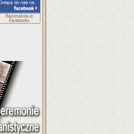
Racjonalista w
Facebooku