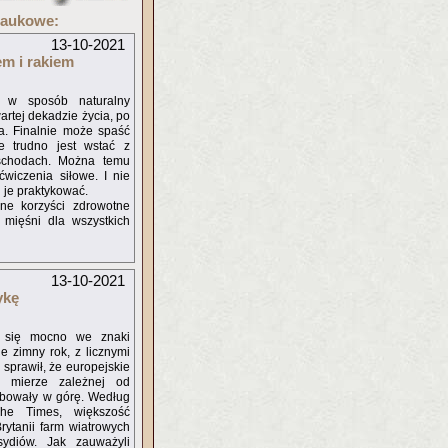
naukowe:
13-10-2021
em i rakiem
i w sposób naturalny
artej dekadzie życia, po
. Finalnie może spaść
e trudno jest wstać z
schodach. Można temu
ćwiczenia siłowe. I nie
i je praktykować.
ne korzyści zdrowotne
 mięśni dla wszystkich
13-10-2021
ykę
ą się mocno we znaki
e zimny rok, z licznymi
u sprawił, że europejskie
j mierze zależnej od
ybowały w górę. Według
The Times, większość
Brytanii farm wiatrowych
ydiów. Jak zauważyli