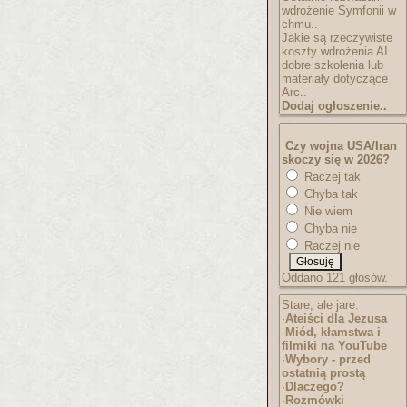
wdrożenie Symfonii w
chmu..
Jakie są rzeczywiste
koszty wdrożenia AI
dobre szkolenia lub
materiały dotyczące
Arc..
Dodaj ogłoszenie..
Czy wojna USA/Iran
skoczy się w 2026?
Raczej tak
Chyba tak
Nie wiem
Chyba nie
Raczej nie
Oddano 121 głosów.
Stare, ale jare:
·
Ateiści dla Jezusa
·
Miód, kłamstwa i
filmiki na YouTube
·
Wybory - przed
ostatnią prostą
·
Dlaczego?
·
Rozmówki