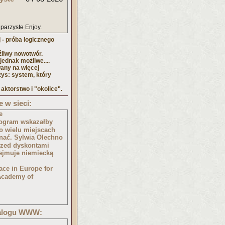
 parzyste Enjoy.
 - próba logicznego
źliwy nowotwór.
ednak możliwe....
any na więcej
zys: system, który
 aktorstwo i "okolice".
 w sieci:
e
Program wskazałby
o wielu miejscach
nać. Sylwia Olechno
przed dyskontami
zejmuje niemiecką
ace in Europe for
Academy of
talogu WWW: