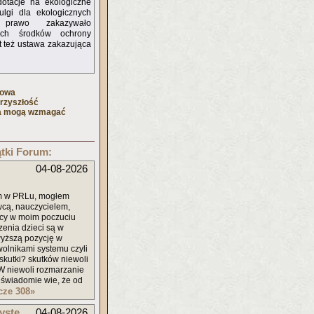
dotacje na ekologiczne
lgi dla ekologicznych
 prawo zakazywało
nych środków ochrony
st też ustawa zakazująca
towa
rzyszłość
ja mogą wzmagać
tki Forum:
04-08-2026
em w PRLu, mogłem
owcą, nauczycielem,
icy w moim poczuciu
zenia dzieci są w
wyższą pozycję w
ewolnikami systemu czyli
 skutki? skutków niewoli
 W niewoli rozmarzanie
odświadomie wie, że od
zcze 308
»
yste
04-08-2026