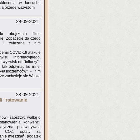
Zakłócenia w łańcuchu
, a przede wszystkim
29-09-2021
 obejrzenia filmu
xie. Zobaczcie do czego
e i związane z nim
ndemii COVID-19 atakuje
su informacyjnego.
 wyzwisk od "foliarzy" i
 tak odpłynąć ku innej
Płaskoziemców" - film
i, że zachwieje się Wasza
28-09-2021
i "ratowanie
nowił zaostrzyć walkę o
stanowienia konwencji
matyczna przewidywała
ji CO2, opłaty za
anie mieszkań, podatek