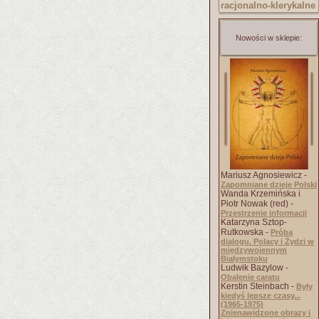
racjonalno-klery
kalne
Nowości w sklepie:
Mariusz Agnosiewicz -
Zapomniane dzieje Polski
Wanda Krzemińska i
Piotr Nowak (red) -
Przestrzenie informacji
Katarzyna Sztop-
Rutkowska -
Próba
dialogu. Polacy i Żydzi w
międzywojennym
Białymstoku
Ludwik Bazylow -
Obalenie caratu
Kerstin Steinbach -
Były
kiedyś lepsze czasy...
(1965-1975)
Znienawidzone obrazy i