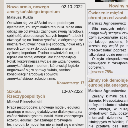
Nowiny 
Nowa armia, nowego
02-10-2022
amerykańskiego imperium
Ćwiczenie mięśni
Mateusz Kukla
chroni przed zawał
Obawiam się, że USA stoi przed podobnym
Mariusz Agnosiewicz
dylematem, co Rzym końca republiki. Może albo
Siła naszych mięśn
odciąć się od świata i zachować swoją narodową
osiąga swój szczyt w czw
spójność, albo odsunąć "starych bogów" na bok i
czym sukcesywnie spada
otworzyć się na "barbarzyńców", z których będzie
do takiego poziomu, ż
można rekrutować nową siłę roboczą, nowe elity i
krzesła czy wejść po 
nowych żołnierzy do podtrzymania energii
przeciwdziałać poprzez 
życiowej imperium. Trudno powiedzieć, co jest
tylko starsi ludzie powinn
lepsze dla samej Ameryki, ale z perspektywy
Odkryto niespodziewa
Polski korzystniejsza wydaje się wizja nowego,
wynikające z rozwijania
amerykańskiego imperium, które wciąż będzie
dorosłych,
angażować się w sprawy świata, zamiast
..jeszcze 755
»
konsolidacji narodowej i powrotu
amerykańskiego izolacjonizmu.
Zimny rok demoluje
Komentarzy: 17
europejską energet
Mariusz Agnosiewicz
Szkoła
10-07-2022
Rzeczypospolitych
Zmiany klimatu daj
Europie. Niespodziewani
Michał Pierzchalski
deficytami słońca i wiatr
Praca jest propozycją nowego modelu edukacji
ceny energii, w duże
opartego o metodę dydaktyczno-dialektyczną na
chybotliwych OZE, posz
wzór działania systemu nauki. Mimo znaczącego
informacji dziennika 
rozwoju edukacji związanego z rozwojem
istniejących w Wielkiej 
technologii, to model ten nie zmienił się o wieków
nie przetrwa bez subs