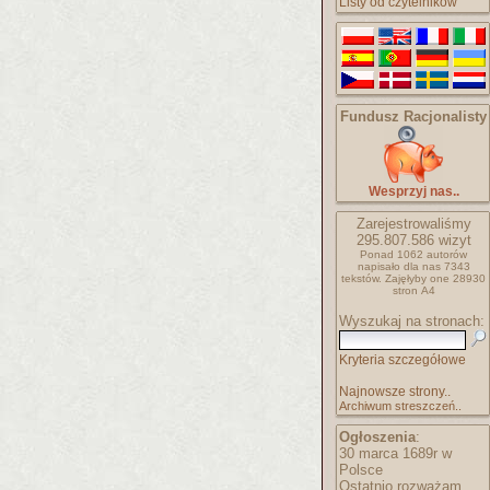
Listy od czytelników
Fundusz Racjonalisty
Wesprzyj nas..
Zarejestrowaliśmy
295.807.586 wizyt
Ponad 1062 autorów
napisało
dla nas 7343
tekstów.
Zajęłyby one 28930
stron A4
Wyszukaj na stronach:
Kryteria szczegółowe
Najnowsze strony..
Archiwum streszczeń..
Ogłoszenia
:
30 marca 1689r w
Polsce
Ostatnio rozważam