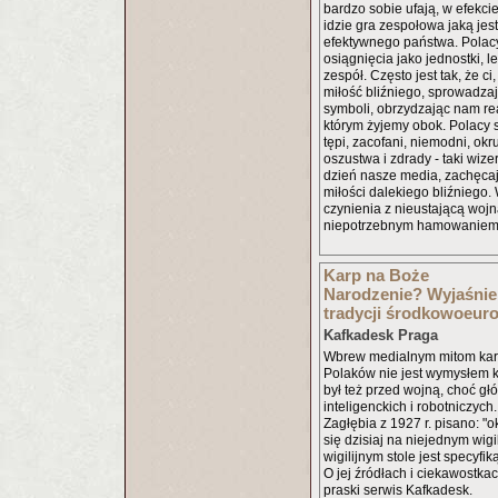
bardzo sobie ufają, w efekci
idzie gra zespołowa jaką je
efektywnego państwa. Polac
osiągnięcia jako jednostki, l
zespół. Często jest tak, że ci
miłość bliźniego, sprowadzają
symboli, obrzydzając nam re
którym żyjemy obok. Polacy s
tępi, zacofani, niemodni, okru
oszustwa i zdrady - taki wiz
dzień nasze media, zachęca
miłości dalekiego bliźniego
czynienia z nieustającą wojn
niepotrzebnym hamowaniem 
Karp na Boże
Narodzenie? Wyjaśnie
tradycji środkowoeuro
Kafkadesk Praga
Wbrew medialnym mitom karp 
Polaków nie jest wymysłem 
był też przed wojną, choć gł
inteligenckich i robotniczych
Zagłębia z 1927 r. pisano: "o
się dzisiaj na niejednym wigi
wigilijnym stole jest specyfi
O jej źródłach i ciekawostka
praski serwis Kafkadesk.