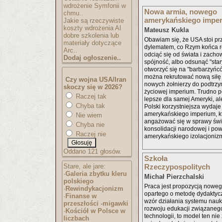
wdrożenie Symfonii w
Nowa armia, nowego
chmu..
amerykańskiego impe
Jakie są rzeczywiste
koszty wdrożenia AI
Mateusz Kukla
dobre szkolenia lub
Obawiam się, że USA stoi p
materiały dotyczące
dylematem, co Rzym końca r
Arc..
odciąć się od świata i zach
Dodaj ogłoszenie..
spójność, albo odsunąć "sta
otworzyć się na "barbarzyńcó
można rekrutować nową siłę r
Czy wojna USA/Iran
nowych żołnierzy do podtrzy
skoczy się w 2026?
życiowej imperium. Trudno po
Raczej tak
lepsze dla samej Ameryki, al
Chyba tak
Polski korzystniejsza wydaje
amerykańskiego imperium, k
Nie wiem
angażować się w sprawy świ
Chyba nie
konsolidacji narodowej i pow
Raczej nie
amerykańskiego izolacjoniz
Oddano 121 głosów.
Szkoła
Stare, ale jare:
Rzeczypospolitych
·
Galeria zbytku kleru
Michał Pierzchalski
polskiego
Praca jest propozycją nowe
·
Rewindykacjonizm
opartego o metodę dydaktyc
·
Finanse w
wzór działania systemu nau
przeszłości -migawki
rozwoju edukacji związaneg
·
Kościół w Polsce w
technologii, to model ten nie
liczbach