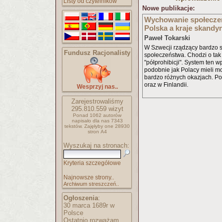
Listy od czytelników
Nowe publikacje:
Wychowanie społeczeń
Polska a kraje skandy
Paweł Tokarski
W Szwecji rządzący bardzo s
Fundusz Racjonalisty
społeczeństwa. Chodzi o tak
"półprohibicji". System ten 
podobnie jak Polacy mieli mo
bardzo różnych okazjach. P
oraz w Finlandii.
Wesprzyj nas..
Zarejestrowaliśmy
295.810.559 wizyt
Ponad 1062 autorów
napisało
dla nas 7343
tekstów.
Zajęłyby one 28930
stron A4
Wyszukaj na stronach:
Kryteria szczegółowe
Najnowsze strony..
Archiwum streszczeń..
Ogłoszenia
:
30 marca 1689r w
Polsce
Ostatnio rozważam