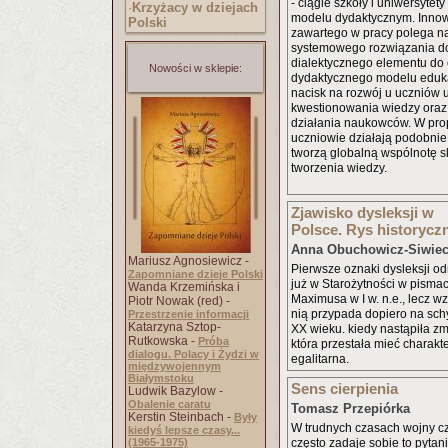
- ciągle szkoły i uniwersytet
·
Krzyżacy w dziejach
modelu dydaktycznym. Inno
Polski
zawartego w pracy polega n
systemowego rozwiązania d
dialektycznego elementu do
Nowości w sklepie:
dydaktycznego modelu edukac
nacisk na rozwój u uczniów 
kwestionowania wiedzy oraz
działania naukowców. W p
uczniowie działają podobnie
tworzą globalną wspólnotę 
tworzenia wiedzy.
Zjawisko dysleksji w
Polsce. Rys historycz
Anna Obuchowicz-Siwie
Mariusz Agnosiewicz -
Pierwsze oznaki dysleksji 
Zapomniane dzieje Polski
już w Starożytności w pismac
Wanda Krzemińska i
Maximusa w I w. n.e., lecz w
Piotr Nowak (red) -
nią przypada dopiero na schy
Przestrzenie informacji
Katarzyna Sztop-
XX wieku. kiedy nastąpiła zm
Rutkowska -
Próba
która przestała mieć charakter 
dialogu. Polacy i Żydzi w
egalitarna.
międzywojennym
Białymstoku
Sens cierpienia
Ludwik Bazylow -
Obalenie caratu
Tomasz Przepiórka
Kerstin Steinbach -
Były
W trudnych czasach wojny cz
kiedyś lepsze czasy...
(1965-1975)
często zadaje sobie to pytani