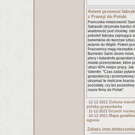
Avient przenosi fabry
z Francji do Polski
Francuska miejscowość Sain
Sabaudii otrzymała bardzo dl
wiadomość pod choinkę: ist
pokoleń fabryka zajmująca s
barwników do tworzyw sztuc
jedynie do Wigilii. Potem prz
Pracownicy mają niezwykle rz
Burmistrz Saint-Jeoire mówi, 
plecy i katastrofa gospodarcz
miasto przemysłowe, które p
utraci 40% miejsc pracy. Jak
Valentin: "Czas zadać pytanie
gospodarczą i przemysłową F
utrzymać te nieliczne branże
pozostały, czy też pozwolimy
nasze firmy do Polski".
Zielona trans
· 12-12-2021
polską gospodarkę
Grzech rozwo
· 11-12-2021
Mapa gwałtów
· 10-12-2021
ogonie
Zobacz inne streszczenia