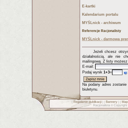
E-kartki
Kalendarium portalu
MYŚLnick - archiwum
Referencje Racjonalisty
MYŚLnick - darmowa pren
Jeżeli chcesz otrz
działalnością, ale nie c
mailingową. Z listy możes
E-mail:
Podaj wynik
1+3
=
Na podany adres zostanie p
biuletynu.
Regulamin publikacji
Bannery
Mapa
[
] [
] [
Racjonalista
Copyright
©