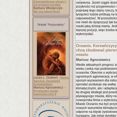
Znienawidzone obrazy i
cierpienia. Jeżeli ciągle doz
ich wyparty przekaz
przykrości niż przyjemności i
Barbara Włodarczyk -
poprawę tego stanu rzeczy, t
Nie ma jednej Rosji
tysiącleci ludzie próbują na t
odpowiedzieć. W przeszłości
nie mieli do dyspozycji tak b
Sklepik "Racjonalisty"
nauki jaką dzisiaj mamy. Je
lepszej pozycji, więc trzeba
wykorzystać.
Oceanix. Koreańczycy
chcą zbudować pierws
miasto
Mariusz Agnosiewicz
Wedle aktualnych prognoz z
wieku czeka nas podniesieni
oceanów. Obecnie u wybrzeży
ogromnych aglomeracji, w ef
Lucas L. Grabeel -
Homo
sporym wyzwaniem dla milio
Sanctus. Opowieść
homokapłana
sprostać postuluje się walk
Mariusz Agnosiewicz -
klimatycznymi, ale i adaptac
Kryminalne dzieje
tej drugiej strategii jest pow
papiestwa tom II
pływającego miasta, który r
nowojorska firma u wybrzeży
Miasto Oceanix ma być przy
nowych warunków klimatycz
odporne na klęski żywiołowe
huragany. Jak mówi dyrekto