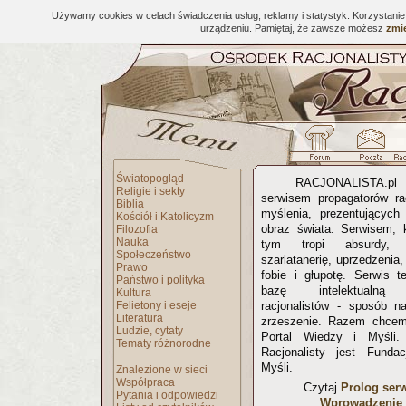
Używamy cookies w celach świadczenia usług, reklamy i statystyk. Korzystani
urządzeniu. Pamiętaj, że zawsze możesz
zmie
Światopogląd
RACJONALISTA.
Religie i sekty
serwisem propagatorów ra
Biblia
myślenia, prezentujących 
Kościół i Katolicyzm
obraz świata. Serwisem, 
Filozofia
Nauka
tym tropi absurdy, p
Społeczeństwo
szarlatanerię, uprzedzenia
Prawo
fobie i głupotę. Serwis t
Państwo i polityka
bazę intelektualną 
Kultura
Felietony i eseje
racjonalistów - sposób na
Literatura
zrzeszenie. Razem chcem
Ludzie, cytaty
Portal Wiedzy i Myśli
Tematy różnorodne
Racjonalisty jest Funda
Myśli.
Znalezione w sieci
Współpraca
Czytaj
Prolog ser
Pytania i odpowiedzi
Wprowadzenie