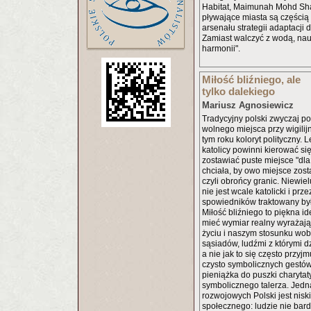
Habitat, Maimunah Mohd Sha
pływające miasta są części
arsenału strategii adaptacji 
Zamiast walczyć z wodą, nau
harmonii".
Miłość bliźniego, ale
tylko dalekiego
Mariusz Agnosiewicz
Tradycyjny polski zwyczaj p
wolnego miejsca przy wigilij
tym roku koloryt polityczny. L
katolicy powinni kierować się
zostawiać puste miejsce "dl
chciała, by owo miejsce zost
czyli obrońcy granic. Niewie
nie jest wcale katolicki i pr
spowiedników traktowany był 
Miłość bliźniego to piękna i
mieć wymiar realny wyrażaj
życiu i naszym stosunku wobe
sąsiadów, ludźmi z którymi dz
a nie jak to się często przyj
czysto symbolicznych gestów
pieniążka do puszki charytat
symbolicznego talerza. Jedną
rozwojowych Polski jest nisk
społecznego: ludzie nie bardz