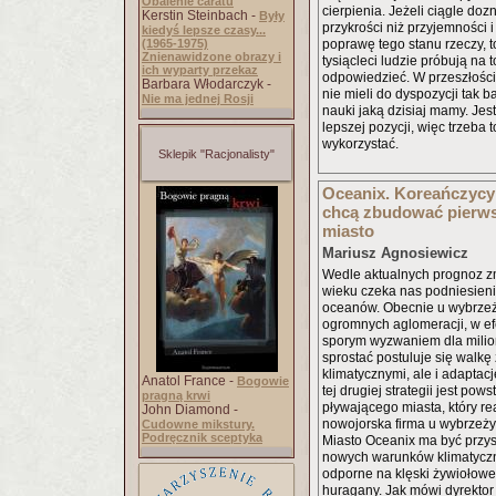
Obalenie caratu
cierpienia. Jeżeli ciągle doz
Kerstin Steinbach -
Były
przykrości niż przyjemności i
kiedyś lepsze czasy...
(1965-1975)
poprawę tego stanu rzeczy, t
Znienawidzone obrazy i
tysiącleci ludzie próbują na t
ich wyparty przekaz
odpowiedzieć. W przeszłości
Barbara Włodarczyk -
nie mieli do dyspozycji tak b
Nie ma jednej Rosji
nauki jaką dzisiaj mamy. Je
lepszej pozycji, więc trzeba
wykorzystać.
Sklepik "Racjonalisty"
Oceanix. Koreańczycy
chcą zbudować pierws
miasto
Mariusz Agnosiewicz
Wedle aktualnych prognoz z
wieku czeka nas podniesieni
oceanów. Obecnie u wybrzeży
ogromnych aglomeracji, w ef
sporym wyzwaniem dla milio
sprostać postuluje się walk
klimatycznymi, ale i adaptac
Anatol France -
Bogowie
tej drugiej strategii jest pow
pragną krwi
pływającego miasta, który r
John Diamond -
nowojorska firma u wybrzeży
Cudowne mikstury.
Podręcznik sceptyka
Miasto Oceanix ma być przy
nowych warunków klimatycz
odporne na klęski żywiołowe
huragany. Jak mówi dyrekto