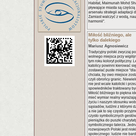
Habitat, Maimunah Mohd Sha
pływające miasta są części
arsenału strategii adaptacji 
Zamiast walczyć z wodą, nau
harmonii".
Miłość bliźniego, ale
tylko dalekiego
Mariusz Agnosiewicz
Tradycyjny polski zwyczaj p
wolnego miejsca przy wigilij
tym roku koloryt polityczny. L
katolicy powinni kierować się
zostawiać puste miejsce "dl
chciała, by owo miejsce zost
czyli obrońcy granic. Niewie
nie jest wcale katolicki i pr
spowiedników traktowany był 
Miłość bliźniego to piękna i
mieć wymiar realny wyrażaj
życiu i naszym stosunku wobe
sąsiadów, ludźmi z którymi dz
a nie jak to się często przyj
czysto symbolicznych gestów
pieniążka do puszki charytat
symbolicznego talerza. Jedną
rozwojowych Polski jest nisk
społecznego: ludzie nie bardz