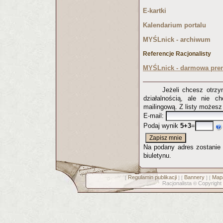
E-kartki
Kalendarium portalu
MYŚLnick - archiwum
Referencje Racjonalisty
MYŚLnick - darmowa pren
Jeżeli chcesz otrz
działalnością, ale nie c
mailingową. Z listy możes
E-mail:
Podaj wynik
5+3
=
Na podany adres zostanie p
biuletynu.
Regulamin publikacji
Bannery
Mapa
[
] [
] [
Racjonalista
Copyright
©