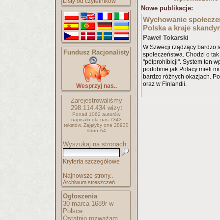
Listy od czytelników
Nowe publikacje:
Wychowanie społeczeń
Polska a kraje skandy
Paweł Tokarski
W Szwecji rządzący bardzo s
Fundusz Racjonalisty
społeczeństwa. Chodzi o tak
"półprohibicji". System ten 
podobnie jak Polacy mieli mo
bardzo różnych okazjach. P
oraz w Finlandii.
Wesprzyj nas..
Zarejestrowaliśmy
298.114.434 wizyt
Ponad 1062 autorów
napisało
dla nas 7343
tekstów.
Zajęłyby one 28930
stron A4
Wyszukaj na stronach:
Kryteria szczegółowe
Najnowsze strony..
Archiwum streszczeń..
Ogłoszenia
:
30 marca 1689r w
Polsce
Ostatnio rozważam