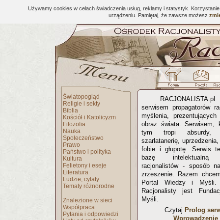
Używamy cookies w celach świadczenia usług, reklamy i statystyk. Korzystani
urządzeniu. Pamiętaj, że zawsze możesz
zmie
Światopogląd
RACJONALISTA.
Religie i sekty
serwisem propagatorów ra
Biblia
myślenia, prezentujących 
Kościół i Katolicyzm
obraz świata. Serwisem, 
Filozofia
Nauka
tym tropi absurdy, p
Społeczeństwo
szarlatanerię, uprzedzenia
Prawo
fobie i głupotę. Serwis t
Państwo i polityka
bazę intelektualną 
Kultura
Felietony i eseje
racjonalistów - sposób na
Literatura
zrzeszenie. Razem chcem
Ludzie, cytaty
Portal Wiedzy i Myśli
Tematy różnorodne
Racjonalisty jest Funda
Myśli.
Znalezione w sieci
Współpraca
Czytaj
Prolog ser
Pytania i odpowiedzi
Wprowadzenie