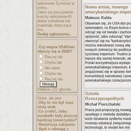
wdrożenie Symfonii w
Nowa armia, nowego
chmu..
amerykańskiego impe
Jakie są rzeczywiste
koszty wdrożenia AI
Mateusz Kukla
dobre szkolenia lub
Obawiam się, że USA stoi p
materiały dotyczące
dylematem, co Rzym końca r
Arc..
odciąć się od świata i zach
Dodaj ogłoszenie..
spójność, albo odsunąć "sta
otworzyć się na "barbarzyńcó
można rekrutować nową siłę r
Czy wojna USA/Iran
nowych żołnierzy do podtrzy
skoczy się w 2026?
życiowej imperium. Trudno po
Raczej tak
lepsze dla samej Ameryki, al
Chyba tak
Polski korzystniejsza wydaje
amerykańskiego imperium, k
Nie wiem
angażować się w sprawy świ
Chyba nie
konsolidacji narodowej i pow
Raczej nie
amerykańskiego izolacjoniz
Oddano 122 głosów.
Szkoła
Stare, ale jare:
Rzeczypospolitych
·
Oby to nie był nasz
Michał Pierzchalski
złoty wiek
Praca jest propozycją nowe
·
Co zrobić, żeby
opartego o metodę dydaktyc
surykatki były jeszcze
wzór działania systemu nau
bardziej towarzyskie?
rozwoju edukacji związaneg
·
Rewolucja zabijania
technologii, to model ten nie
·
Apel o odwagę z