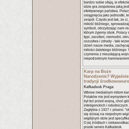
bardzo sobie ufają, w efekci
idzie gra zespołowa jaką je
efektywnego państwa. Polac
osiągnięcia jako jednostki, l
zespół. Często jest tak, że ci
miłość bliźniego, sprowadzają
symboli, obrzydzając nam re
którym żyjemy obok. Polacy s
tępi, zacofani, niemodni, okru
oszustwa i zdrady - taki wiz
dzień nasze media, zachęca
miłości dalekiego bliźniego
czynienia z nieustającą wojn
niepotrzebnym hamowaniem 
Karp na Boże
Narodzenie? Wyjaśnie
tradycji środkowoeuro
Kafkadesk Praga
Wbrew medialnym mitom karp 
Polaków nie jest wymysłem 
był też przed wojną, choć gł
inteligenckich i robotniczych
Zagłębia z 1927 r. pisano: "o
się dzisiaj na niejednym wigi
wigilijnym stole jest specyfi
O jej źródłach i ciekawostka
praski serwis Kafkadesk.