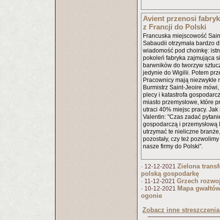
Avient przenosi fabry
z Francji do Polski
Francuska miejscowość Sain
Sabaudii otrzymała bardzo dl
wiadomość pod choinkę: ist
pokoleń fabryka zajmująca s
barwników do tworzyw sztuc
jedynie do Wigilii. Potem prz
Pracownicy mają niezwykle rz
Burmistrz Saint-Jeoire mówi, 
plecy i katastrofa gospodarcz
miasto przemysłowe, które p
utraci 40% miejsc pracy. Jak
Valentin: "Czas zadać pytanie
gospodarczą i przemysłową F
utrzymać te nieliczne branże
pozostały, czy też pozwolimy
nasze firmy do Polski".
Zielona trans
· 12-12-2021
polską gospodarkę
Grzech rozwo
· 11-12-2021
Mapa gwałtów
· 10-12-2021
ogonie
Zobacz inne streszczenia