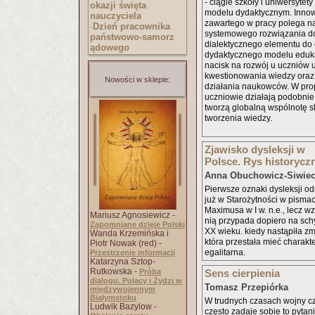
- ciągle szkoły i uniwersytet
okazji święta
modelu dydaktycznym. Inno
nauczyciela
zawartego w pracy polega n
·
Dzień pracownika
systemowego rozwiązania d
państwowo-samorz
dialektycznego elementu do
ądowego
dydaktycznego modelu edukac
nacisk na rozwój u uczniów 
kwestionowania wiedzy oraz
Nowości w sklepie:
działania naukowców. W p
uczniowie działają podobnie
tworzą globalną wspólnotę 
tworzenia wiedzy.
Zjawisko dysleksji w
Polsce. Rys historycz
Anna Obuchowicz-Siwie
Pierwsze oznaki dysleksji 
już w Starożytności w pismac
Maximusa w I w. n.e., lecz w
Mariusz Agnosiewicz -
nią przypada dopiero na schy
Zapomniane dzieje Polski
XX wieku. kiedy nastąpiła zm
Wanda Krzemińska i
która przestała mieć charakter 
Piotr Nowak (red) -
egalitarna.
Przestrzenie informacji
Katarzyna Sztop-
Rutkowska -
Próba
Sens cierpienia
dialogu. Polacy i Żydzi w
Tomasz Przepiórka
międzywojennym
Białymstoku
W trudnych czasach wojny cz
Ludwik Bazylow -
często zadaje sobie to pytani