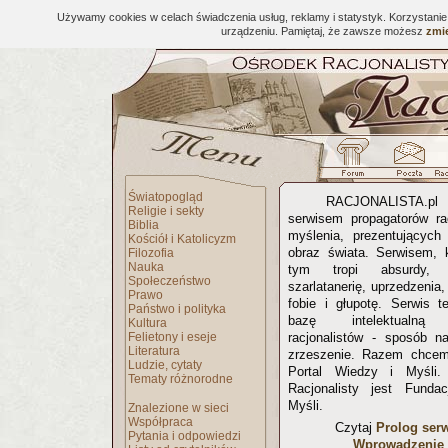
Używamy cookies w celach świadczenia usług, reklamy i statystyk. Korzystani
urządzeniu. Pamiętaj, że zawsze możesz
zmie
Światopogląd
RACJONALISTA.
Religie i sekty
serwisem propagatorów ra
Biblia
myślenia, prezentujących 
Kościół i Katolicyzm
obraz świata. Serwisem, 
Filozofia
Nauka
tym tropi absurdy, p
Społeczeństwo
szarlatanerię, uprzedzenia
Prawo
fobie i głupotę. Serwis t
Państwo i polityka
bazę intelektualną 
Kultura
Felietony i eseje
racjonalistów - sposób na
Literatura
zrzeszenie. Razem chcem
Ludzie, cytaty
Portal Wiedzy i Myśli
Tematy różnorodne
Racjonalisty jest Funda
Myśli.
Znalezione w sieci
Współpraca
Czytaj
Prolog ser
Pytania i odpowiedzi
Wprowadzenie