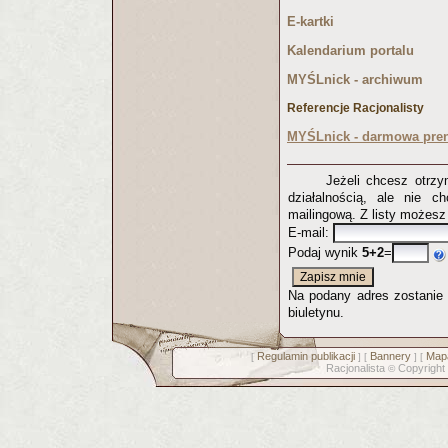
E-kartki
Kalendarium portalu
MYŚLnick - archiwum
Referencje Racjonalisty
MYŚLnick - darmowa pren
Jeżeli chcesz otrz
działalnością, ale nie c
mailingową. Z listy możes
E-mail:
Podaj wynik
5+2
=
Na podany adres zostanie p
biuletynu.
Regulamin publikacji
Bannery
Mapa
[
] [
] [
Racjonalista
Copyright
©