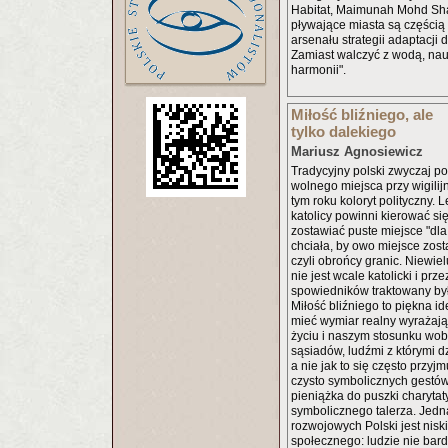
Habitat, Maimunah Mohd Sha
pływające miasta są części
arsenału strategii adaptacji 
Zamiast walczyć z wodą, nau
harmonii".
Miłość bliźniego, ale
tylko dalekiego
Mariusz Agnosiewicz
Tradycyjny polski zwyczaj p
wolnego miejsca przy wigilij
tym roku koloryt polityczny. L
katolicy powinni kierować się
zostawiać puste miejsce "dl
chciała, by owo miejsce zost
czyli obrońcy granic. Niewie
nie jest wcale katolicki i pr
spowiedników traktowany był 
Miłość bliźniego to piękna i
mieć wymiar realny wyrażaj
życiu i naszym stosunku wobe
sąsiadów, ludźmi z którymi dz
a nie jak to się często przyj
czysto symbolicznych gestów
pieniążka do puszki charytat
symbolicznego talerza. Jedną
rozwojowych Polski jest nisk
społecznego: ludzie nie bardz