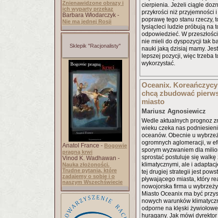
Znienawidzone obrazy i
cierpienia. Jeżeli ciągle doz
ich wyparty przekaz
przykrości niż przyjemności i
Barbara Włodarczyk -
poprawę tego stanu rzeczy, t
Nie ma jednej Rosji
tysiącleci ludzie próbują na t
odpowiedzieć. W przeszłości
nie mieli do dyspozycji tak b
Sklepik "Racjonalisty"
nauki jaką dzisiaj mamy. Je
lepszej pozycji, więc trzeba
wykorzystać.
Oceanix. Koreańczycy
chcą zbudować pierws
miasto
Mariusz Agnosiewicz
Wedle aktualnych prognoz z
wieku czeka nas podniesieni
oceanów. Obecnie u wybrzeży
ogromnych aglomeracji, w ef
Anatol France -
Bogowie
sporym wyzwaniem dla milio
pragną krwi
sprostać postuluje się walk
Vinod K. Wadhawan -
klimatycznymi, ale i adaptac
Nauka złożoności.
Trudne pytania, które
tej drugiej strategii jest pow
zadajemy o sobie i o
pływającego miasta, który r
naszym Wszechświecie
nowojorska firma u wybrzeży
Miasto Oceanix ma być przy
nowych warunków klimatycz
odporne na klęski żywiołowe
huragany. Jak mówi dyrekto