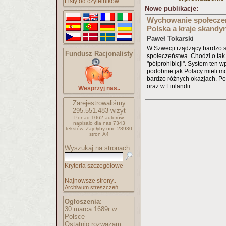
Listy od czytelników
Nowe publikacje:
Wychowanie społeczeń
Polska a kraje skandy
Paweł Tokarski
W Szwecji rządzący bardzo s
Fundusz Racjonalisty
społeczeństwa. Chodzi o tak
"półprohibicji". System ten 
podobnie jak Polacy mieli mo
bardzo różnych okazjach. P
oraz w Finlandii.
Wesprzyj nas..
Zarejestrowaliśmy
295.551.483 wizyt
Ponad 1062 autorów
napisało
dla nas 7343
tekstów.
Zajęłyby one 28930
stron A4
Wyszukaj na stronach:
Kryteria szczegółowe
Najnowsze strony..
Archiwum streszczeń..
Ogłoszenia
:
30 marca 1689r w
Polsce
Ostatnio rozważam