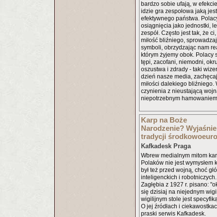
bardzo sobie ufają, w efekci
idzie gra zespołowa jaką je
efektywnego państwa. Polac
osiągnięcia jako jednostki, l
zespół. Często jest tak, że ci
miłość bliźniego, sprowadzają
symboli, obrzydzając nam re
którym żyjemy obok. Polacy s
tępi, zacofani, niemodni, okru
oszustwa i zdrady - taki wiz
dzień nasze media, zachęca
miłości dalekiego bliźniego
czynienia z nieustającą wojn
niepotrzebnym hamowaniem 
Karp na Boże
Narodzenie? Wyjaśnie
tradycji środkowoeuro
Kafkadesk Praga
Wbrew medialnym mitom karp 
Polaków nie jest wymysłem 
był też przed wojną, choć gł
inteligenckich i robotniczych
Zagłębia z 1927 r. pisano: "o
się dzisiaj na niejednym wigi
wigilijnym stole jest specyfi
O jej źródłach i ciekawostka
praski serwis Kafkadesk.