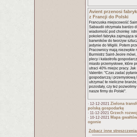
Avient przenosi fabry
z Francji do Polski
Francuska miejscowość Sain
Sabaudii otrzymała bardzo dl
wiadomość pod choinkę: ist
pokoleń fabryka zajmująca s
barwników do tworzyw sztuc
jedynie do Wigilii. Potem prz
Pracownicy mają niezwykle rz
Burmistrz Saint-Jeoire mówi, 
plecy i katastrofa gospodarcz
miasto przemysłowe, które p
utraci 40% miejsc pracy. Jak
Valentin: "Czas zadać pytanie
gospodarczą i przemysłową F
utrzymać te nieliczne branże
pozostały, czy też pozwolimy
nasze firmy do Polski".
Zielona trans
· 12-12-2021
polską gospodarkę
Grzech rozwo
· 11-12-2021
Mapa gwałtów
· 10-12-2021
ogonie
Zobacz inne streszczenia