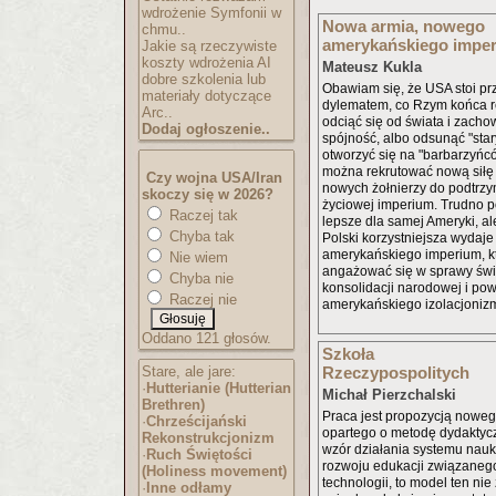
wdrożenie Symfonii w
Nowa armia, nowego
chmu..
amerykańskiego impe
Jakie są rzeczywiste
koszty wdrożenia AI
Mateusz Kukla
dobre szkolenia lub
Obawiam się, że USA stoi p
materiały dotyczące
dylematem, co Rzym końca r
Arc..
odciąć się od świata i zach
Dodaj ogłoszenie..
spójność, albo odsunąć "sta
otworzyć się na "barbarzyńcó
można rekrutować nową siłę r
Czy wojna USA/Iran
nowych żołnierzy do podtrzy
skoczy się w 2026?
życiowej imperium. Trudno po
Raczej tak
lepsze dla samej Ameryki, al
Chyba tak
Polski korzystniejsza wydaje
amerykańskiego imperium, k
Nie wiem
angażować się w sprawy świ
Chyba nie
konsolidacji narodowej i pow
Raczej nie
amerykańskiego izolacjoniz
Oddano 121 głosów.
Szkoła
Stare, ale jare:
Rzeczypospolitych
·
Hutterianie (Hutterian
Michał Pierzchalski
Brethren)
Praca jest propozycją nowe
·
Chrześcijański
opartego o metodę dydaktyc
Rekonstrukcjoniz
m
wzór działania systemu nau
·
Ruch Świętości
rozwoju edukacji związaneg
(Holiness movement)
technologii, to model ten nie
·
Inne odłamy