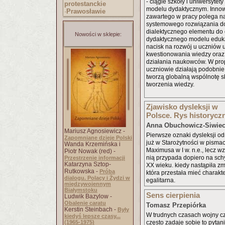
- ciągle szkoły i uniwersytet
protestanckie
modelu dydaktycznym. Inno
·
Prawosławie
zawartego w pracy polega n
systemowego rozwiązania d
dialektycznego elementu do
Nowości w sklepie:
dydaktycznego modelu edukac
nacisk na rozwój u uczniów 
kwestionowania wiedzy oraz
działania naukowców. W p
uczniowie działają podobnie
tworzą globalną wspólnotę 
tworzenia wiedzy.
Zjawisko dysleksji w
Polsce. Rys historycz
Anna Obuchowicz-Siwie
Mariusz Agnosiewicz -
Pierwsze oznaki dysleksji 
Zapomniane dzieje Polski
już w Starożytności w pismac
Wanda Krzemińska i
Maximusa w I w. n.e., lecz w
Piotr Nowak (red) -
nią przypada dopiero na schy
Przestrzenie informacji
Katarzyna Sztop-
XX wieku. kiedy nastąpiła zm
Rutkowska -
Próba
która przestała mieć charakter 
dialogu. Polacy i Żydzi w
egalitarna.
międzywojennym
Białymstoku
Sens cierpienia
Ludwik Bazylow -
Obalenie caratu
Tomasz Przepiórka
Kerstin Steinbach -
Były
W trudnych czasach wojny cz
kiedyś lepsze czasy...
(1965-1975)
często zadaje sobie to pytani