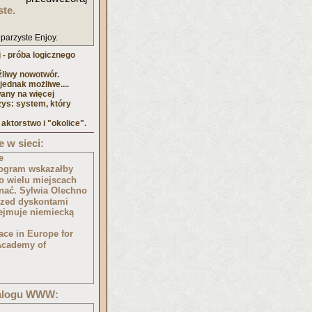
ste.
 parzyste Enjoy.
 - próba logicznego
źliwy nowotwór.
ednak możliwe....
any na więcej
zys: system, który
 aktorstwo i "okolice".
 w sieci:
e
Program wskazałby
o wielu miejscach
nać. Sylwia Olechno
przed dyskontami
zejmuje niemiecką
ace in Europe for
Academy of
talogu WWW: