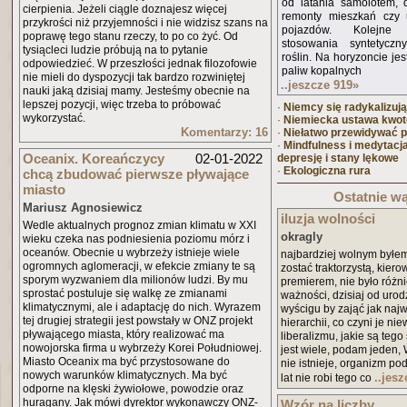
od latania samolotem, 
cierpienia. Jeżeli ciągle doznajesz więcej
remonty mieszkań czy u
przykrości niż przyjemności i nie widzisz szans na
pojazdów. Kolejne
poprawę tego stanu rzeczy, to po co żyć. Od
stosowania syntetycz
tysiącleci ludzie próbują na to pytanie
roślin. Na horyzoncie je
odpowiedzieć. W przeszłości jednak filozofowie
paliw kopalnych
nie mieli do dyspozycji tak bardzo rozwiniętej
..jeszcze 919
»
nauki jaką dzisiaj mamy. Jesteśmy obecnie na
lepszej pozycji, więc trzeba to próbować
·
Niemcy się radykalizują
wykorzystać.
·
Niemiecka ustawa kwo
Komentarzy: 16
·
Niełatwo przewidywać p
·
Mindfulness i medytac
Oceanix. Koreańczycy
02-01-2022
depresję i stany lękowe
·
Ekologiczna rura
chcą zbudować pierwsze pływające
miasto
Ostatnie wą
Mariusz Agnosiewicz
iluzja wolności
Wedle aktualnych prognoz zmian klimatu w XXI
okragly
wieku czeka nas podniesienia poziomu mórz i
oceanów. Obecnie u wybrzeży istnieje wiele
najbardziej wolnym był
ogromnych aglomeracji, w efekcie zmiany te są
zostać traktorzystą, kier
sporym wyzwaniem dla milionów ludzi. By mu
premierem, nie było różn
sprostać postuluje się walkę ze zmianami
ważności, dzisiaj od urod
klimatycznymi, ale i adaptację do nich. Wyrazem
wyścigu by zająć jak naj
tej drugiej strategii jest powstały w ONZ projekt
hierarchii, co czyni je ni
pływającego miasta, który realizować ma
liberalizmu, jakie są tego
nowojorska firma u wybrzeży Korei Południowej.
jest wiele, podam jeden,
Miasto Oceanix ma być przystosowane do
nie istnieje, organizm p
nowych warunków klimatycznych. Ma być
..jes
lat nie robi tego co
odporne na klęski żywiołowe, powodzie oraz
huragany. Jak mówi dyrektor wykonawczy ONZ-
Wzór na liczby