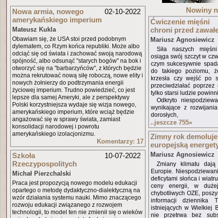
Nowiny 
Nowa armia, nowego
02-10-2022
amerykańskiego imperium
Ćwiczenie mięśni
Mateusz Kukla
chroni przed zawał
Obawiam się, że USA stoi przed podobnym
Mariusz Agnosiewicz
dylematem, co Rzym końca republiki. Może albo
Siła naszych mięśn
odciąć się od świata i zachować swoją narodową
osiąga swój szczyt w czw
spójność, albo odsunąć "starych bogów" na bok i
czym sukcesywnie spada
otworzyć się na "barbarzyńców", z których będzie
do takiego poziomu, ż
można rekrutować nową siłę roboczą, nowe elity i
krzesła czy wejść po 
nowych żołnierzy do podtrzymania energii
przeciwdziałać poprzez 
życiowej imperium. Trudno powiedzieć, co jest
tylko starsi ludzie powinn
lepsze dla samej Ameryki, ale z perspektywy
Odkryto niespodziewa
Polski korzystniejsza wydaje się wizja nowego,
wynikające z rozwijania
amerykańskiego imperium, które wciąż będzie
dorosłych,
angażować się w sprawy świata, zamiast
..jeszcze 755
»
konsolidacji narodowej i powrotu
amerykańskiego izolacjonizmu.
Zimny rok demoluje
Komentarzy: 17
europejską energet
Mariusz Agnosiewicz
Szkoła
10-07-2022
Rzeczypospolitych
Zmiany klimatu daj
Europie. Niespodziewani
Michał Pierzchalski
deficytami słońca i wiatr
Praca jest propozycją nowego modelu edukacji
ceny energii, w duże
opartego o metodę dydaktyczno-dialektyczną na
chybotliwych OZE, posz
wzór działania systemu nauki. Mimo znaczącego
informacji dziennika 
rozwoju edukacji związanego z rozwojem
istniejących w Wielkiej 
technologii, to model ten nie zmienił się o wieków
nie przetrwa bez subs