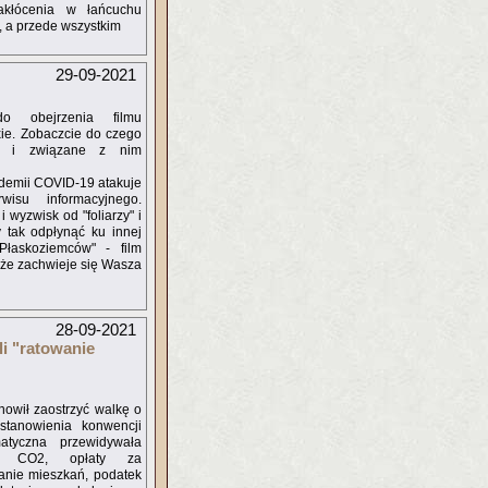
Zakłócenia w łańcuchu
, a przede wszystkim
29-09-2021
 obejrzenia filmu
xie. Zobaczcie do czego
e i związane z nim
ndemii COVID-19 atakuje
su informacyjnego.
 wyzwisk od "foliarzy" i
 tak odpłynąć ku innej
Płaskoziemców" - film
i, że zachwieje się Wasza
28-09-2021
i "ratowanie
nowił zaostrzyć walkę o
stanowienia konwencji
matyczna przewidywała
ji CO2, opłaty za
anie mieszkań, podatek