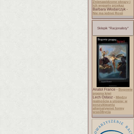
Znienawidzone obrazy i
ich wyparty przekaz
Barbara Włodarczyk -
Nie ma jednej Rosji
Sklepik "Racjonalisty"
Anatol France -
Bogowie
pragną krwi
Lech Ostasz -
Między
realnością a utopią: w
poszukiwaniu
alternatywnej formy
współbycia