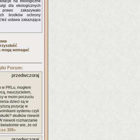
dotacje na ekologiczne
lgi dla ekologicznych
 prawo zakazywało
nych środków ochrony
st też ustawa zakazująca
towa
rzyszłość
ja mogą wzmagać
tki Forum:
przedwczoraj
em w PRLu, mogłem
owcą, nauczycielem,
icy w moim poczuciu
zenia dzieci są w
wyższą pozycję w
ewolnikami systemu czyli
 skutki? skutków niewoli
 W niewoli rozmarzanie
odświadomie wie, że od
zcze 308
»
przedwczoraj