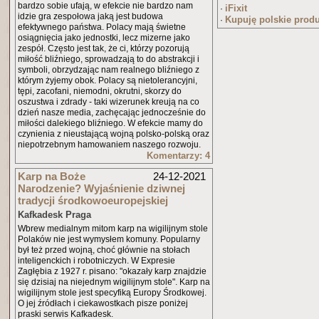
bardzo sobie ufają, w efekcie nie bardzo nam
iFixit
·
idzie gra zespołowa jaką jest budowa
Kupuję polskie prod
·
efektywnego państwa. Polacy mają świetne
osiągnięcia jako jednostki, lecz mizerne jako
zespół. Często jest tak, że ci, którzy pozorują
miłość bliźniego, sprowadzają to do abstrakcji i
symboli, obrzydzając nam realnego bliźniego z
którym żyjemy obok. Polacy są nietolerancyjni,
tępi, zacofani, niemodni, okrutni, skorzy do
oszustwa i zdrady - taki wizerunek kreują na co
dzień nasze media, zachęcając jednocześnie do
miłości dalekiego bliźniego. W efekcie mamy do
czynienia z nieustającą wojną polsko-polską oraz
niepotrzebnym hamowaniem naszego rozwoju.
Komentarzy: 4
Karp na Boże
24-12-2021
Narodzenie? Wyjaśnienie dziwnej
tradycji środkowoeuropejskiej
Kafkadesk Praga
Wbrew medialnym mitom karp na wigilijnym stole
Polaków nie jest wymysłem komuny. Popularny
był też przed wojną, choć głównie na stołach
inteligenckich i robotniczych. W Expresie
Zagłębia z 1927 r. pisano: "okazały karp znajdzie
się dzisiaj na niejednym wigilijnym stole". Karp na
wigilijnym stole jest specyfiką Europy Środkowej.
O jej źródłach i ciekawostkach pisze poniżej
praski serwis Kafkadesk.