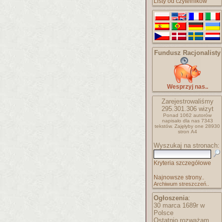
Listy od czytelników
Fundusz Racjonalisty
Wesprzyj nas..
Zarejestrowaliśmy
295.301.306
wizyt
Ponad 1062 autorów
napisało
dla nas 7343
tekstów.
Zajęłyby one 28930
stron A4
Wyszukaj na stronach:
Kryteria szczegółowe
Najnowsze strony..
Archiwum streszczeń..
Ogłoszenia
:
30 marca 1689r w
Polsce
Ostatnio rozważam