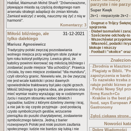
Habitat, Maimunah Mohd Sharif: "Zrównoważone,
parzyste i nie parzy
pływające miasta są częścią dostępnego nam
Super Kwęk
arsenału strategii adaptacji do zmian klimatu.
2k+1 - nieparzyste 2k+2 -
Zamiast walczyć z wodą, nauczmy się żyć z nią w
harmonii".
·
Dogmat o Trójcy Świętej
Komentarzy: 3
spojrzenia
·
Diabeł tasmański i zara
Miłość bliźniego, ale
31-12-2021
·
Sześcienne odchody-to j
tylko dalekiego
·
Wszechświat przygotow
·
Własność, podatki i kry
Mariusz Agnosiewicz
blokuje i niszczy
Tradycyjny polski zwyczaj pozostawiania
·
Football i "okolice" oraz
wolnego miejsca przy wigilijnym stole zyskał w
tym roku koloryt polityczny. Lewica głosi, że
Znalezione
katolicy powinni kierować się miłością bliźniego i
Zbrodnia w klasztorz
·
zostawiać puste miejsce "dla uchodźcy". Prawica
Plagiaty w Biblii. "
·
chciała, by owo miejsce zostawiać "dla munduru",
zapożyczenia w bardz
czyli obrońcy granic. Niewielu wie, że ów zwyczaj
To nazwisko trzeba z
·
nie jest wcale katolicki i przez dawnych
ratuje polski biznes 
spowiedników traktowany był jako ciężki grzech.
Polski Nowy Styl pr
·
Miłość bliźniego to piękna idea, ale powinna ona
firmę Kusch+Co
mieć wymiar realny wyrażając się w codziennym
Kraków is the best pl
życiu i naszym stosunku wobec bliskich i
·
sąsiadów, ludźmi z którymi dzielimy ziemię i kraj,
food, says European 
a nie jak to się często przyjmuje - pod postacią
Gastronomy
czysto symbolicznych gestów, wrzucenie
pieniążka do puszki charytatywnej, zostawienie
Zgłoś ciekawą stronę..
symbolicznego talerza. Jedną z barier
Nowości ka
rozwojowych Polski jest niski poziom zaufania
społecznego: ludzie nie bardzo się lubią i nie
Dobre Wiadomości
·