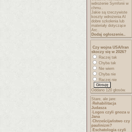
wdrożenie Symfonii w
chmu..
Jakie są rzeczywiste
koszty wdrożenia AI
dobre szkolenia lub
materiały dotyczące
Arc..
Dodaj ogłoszenie..
Czy wojna USA/Iran
skoczy się w 2026?
Raczej tak
Chyba tak
Nie wiem
Chyba nie
Raczej nie
Oddano 120 głosów.
Stare, ale jare:
·
Rehabilitacja
Judasza
·
Logos czyli gnoza u
Jana
·
Chrześcijaństwo czy
paulinizm?
·
Eschatologia czyli