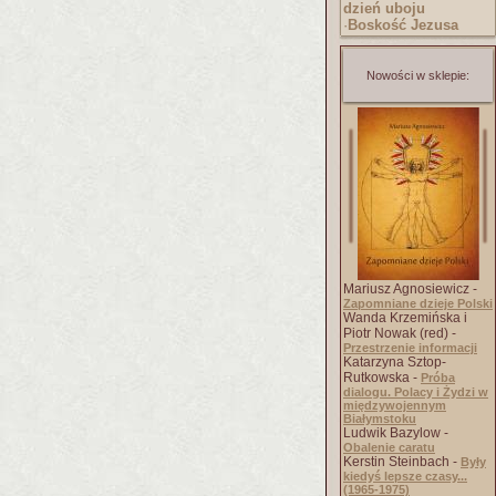
dzień uboju
·
Boskość Jezusa
Nowości w sklepie:
Mariusz Agnosiewicz -
Zapomniane dzieje Polski
Wanda Krzemińska i
Piotr Nowak (red) -
Przestrzenie informacji
Katarzyna Sztop-
Rutkowska -
Próba
dialogu. Polacy i Żydzi w
międzywojennym
Białymstoku
Ludwik Bazylow -
Obalenie caratu
Kerstin Steinbach -
Były
kiedyś lepsze czasy...
(1965-1975)