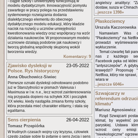
- ciągle szkoły i uniwersytety funkcjonują w
angielscy analitycy: "
modelu dydaktycznym. Innowacyjność pomysłu
dostaw, susza w Chinach
zawartego w pracy polega na przedstawieniu
..jeszcze 1398
»
systemowego rozwiązania dodania
dialektycznego elementu do obecnego
Płaskoziemcy
dydaktycznego modelu edukacji, który kładzie
Urszula Kaczorowska
nacisk na rozwój u uczniów umiejętności
kwestionowania wiedzy oraz współpracy na wzór
Namawiam Was do
działania naukowców. W proponowanym modelu
"Płaskoziemcy" na Netfli
uczniowie działają podobnie jak naukowcy i
prowadzi wyśmiewani
tworzą globalną wspólnotę skupioną wokół
wykluczenie.
tworzenia wiedzy.
Temat czwartej fali pa
Komentarzy: 9
nas z każdego serwi
Facebook pęka od kłótni i
Zjawisko dysleksji w
23-05-2022
"antyszczepów". A gdyby
Polsce. Rys historyczny
krawędzi? Proponuję "
Netflixa, który nie spraw
Anna Obuchowicz-Siwiec
wiara w
Pierwsze oznaki dysleksji odnotowano podobno
..jeszcze 6046
»
już w Starożytności w pismach Valeiusa i
Maximusa w I w. n.e., lecz wzrost zainteresowania
Szwajcarzy w
nią przypada dopiero na schyłek XIX i początek
referendum odrzucil
XX wieku. kiedy nastąpiła zmiana formy szkoły,
klimatu"
która przestała mieć charakter elitarny, i stała się
Mariusz Agnosiewicz
egalitarna.
Rząd Szwajcarii posta
Sens cierpienia
26-04-2022
klimat, by wypełnić po
paryskiej. Ustawa kli
Tomasz Przepiórka
wzrost ceny emis
W trudnych czasach wojny czy kryzysu, człowiek
"nieekologiczne" ogrzew
często zadaje sobie to pytanie o sens życia i sens