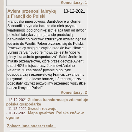
Komentarzy: 1
Avient przenosi fabrykę
13-12-2021
z Francji do Polski
Francuska miejscowość Saint-Jeoire w Górnej
Sabaudii otrzymała bardzo dla nich przykrą
wiadomość pod choinkę: istniejąca tam od dwóch
pokoleń fabryka zajmująca się produkcją
barwników do tworzyw sztucznych działać będzie
jedynie do Wigilii. Potem przenosi się do Polski.
Pracownicy mają niezwykle rzadkie kwalifikacje.
Burmistrz Saint-Jeoire mówi, że jest to "cios w
plecy i katastrofa gospodarcza". Saint-Jeoire to
miasto przemysłowe, które przez decyzję Avient
utraci 40% miejsc pracy. Jak mówi Antoine
Valentin: "Czas zadać pytanie o politykę
gospodarczą i przemysłową Francji: czy chcemy
utrzymać te nieliczne branże, które nam jeszcze
pozostały, czy też pozwolimy przenieść wszystkie
nasze firmy do Polski".
Komentarzy: 2
Zielona transformacja zdemoluje
· 12-12-2021
polską gospodarkę
Grzech rozwoju
· 11-12-2021
Mapa gwałtów. Polska znów w
· 10-12-2021
ogonie
Zobacz inne streszczenia..