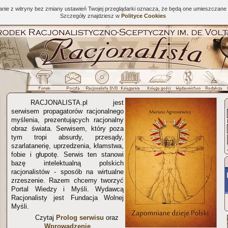
tanie z witryny bez zmiany ustawień Twojej przeglądarki oznacza, że będą one umieszcza
Szczegóły znajdziesz w
Polityce Cookies
RACJONALISTA.pl jest
serwisem propagatorów racjonalnego
myślenia, prezentujących racjonalny
obraz świata. Serwisem, który poza
tym tropi absurdy, przesądy,
szarlatanerię, uprzedzenia, kłamstwa,
fobie i głupotę. Serwis ten stanowi
bazę intelektualną polskich
racjonalistów - sposób na wirtualne
zrzeszenie. Razem chcemy tworzyć
Portal Wiedzy i Myśli. Wydawcą
Racjonalisty jest Fundacja Wolnej
Myśli.
Czytaj
Prolog serwisu
oraz
Wprowadzenie