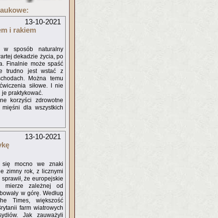
naukowe:
13-10-2021
em i rakiem
i w sposób naturalny
artej dekadzie życia, po
. Finalnie może spaść
e trudno jest wstać z
schodach. Można temu
ćwiczenia siłowe. I nie
i je praktykować.
ne korzyści zdrowotne
 mięśni dla wszystkich
13-10-2021
ykę
ą się mocno we znaki
e zimny rok, z licznymi
u sprawił, że europejskie
j mierze zależnej od
ybowały w górę. Według
The Times, większość
Brytanii farm wiatrowych
ydiów. Jak zauważyli