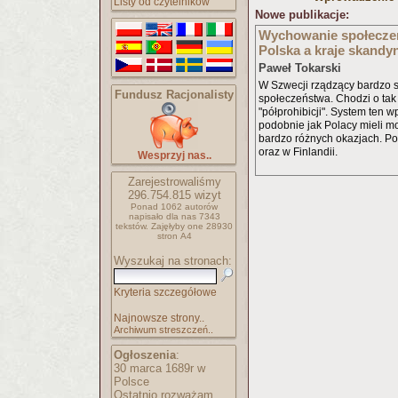
Listy od czytelników
Nowe publikacje:
Wychowanie społeczeń
Polska a kraje skandy
Paweł Tokarski
W Szwecji rządzący bardzo s
Fundusz Racjonalisty
społeczeństwa. Chodzi o tak
"półprohibicji". System ten 
podobnie jak Polacy mieli mo
bardzo różnych okazjach. P
oraz w Finlandii.
Wesprzyj nas..
Zarejestrowaliśmy
296.754.815 wizyt
Ponad 1062 autorów
napisało
dla nas 7343
tekstów.
Zajęłyby one 28930
stron A4
Wyszukaj na stronach:
Kryteria szczegółowe
Najnowsze strony..
Archiwum streszczeń..
Ogłoszenia
:
30 marca 1689r w
Polsce
Ostatnio rozważam