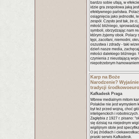
bardzo sobie ufają, w efekci
idzie gra zespołowa jaką je
efektywnego państwa. Polac
osiągnięcia jako jednostki, l
zespół. Często jest tak, że ci
miłość bliźniego, sprowadzają
symboli, obrzydzając nam re
którym żyjemy obok. Polacy s
tępi, zacofani, niemodni, okru
oszustwa i zdrady - taki wiz
dzień nasze media, zachęca
miłości dalekiego bliźniego
czynienia z nieustającą wojn
niepotrzebnym hamowaniem 
Karp na Boże
Narodzenie? Wyjaśnie
tradycji środkowoeuro
Kafkadesk Praga
Wbrew medialnym mitom karp 
Polaków nie jest wymysłem 
był też przed wojną, choć gł
inteligenckich i robotniczych
Zagłębia z 1927 r. pisano: "o
się dzisiaj na niejednym wigi
wigilijnym stole jest specyfi
O jej źródłach i ciekawostka
praski serwis Kafkadesk.