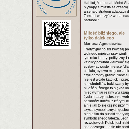
Habitat, Maimunah Mohd Sha
pływające miasta są części
arsenału strategii adaptacji 
Zamiast walczyć z wodą, nau
harmonii".
Miłość bliźniego, ale
tylko dalekiego
Mariusz Agnosiewicz
Tradycyjny polski zwyczaj p
wolnego miejsca przy wigilij
tym roku koloryt polityczny. L
katolicy powinni kierować się
zostawiać puste miejsce "dl
chciała, by owo miejsce zost
czyli obrońcy granic. Niewie
nie jest wcale katolicki i pr
spowiedników traktowany był 
Miłość bliźniego to piękna i
mieć wymiar realny wyrażaj
życiu i naszym stosunku wobe
sąsiadów, ludźmi z którymi dz
a nie jak to się często przyj
czysto symbolicznych gestów
pieniążka do puszki charytat
symbolicznego talerza. Jedną
rozwojowych Polski jest nisk
społecznego: ludzie nie bardz