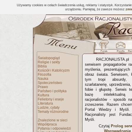
Używamy cookies w celach świadczenia usług, reklamy i statystyk. Korzystani
urządzeniu. Pamiętaj, że zawsze możesz
zmie
Światopogląd
RACJONALISTA.
Religie i sekty
serwisem propagatorów ra
Biblia
myślenia, prezentujących 
Kościół i Katolicyzm
obraz świata. Serwisem, 
Filozofia
Nauka
tym tropi absurdy, p
Społeczeństwo
szarlatanerię, uprzedzenia
Prawo
fobie i głupotę. Serwis t
Państwo i polityka
bazę intelektualną 
Kultura
Felietony i eseje
racjonalistów - sposób na
Literatura
zrzeszenie. Razem chcem
Ludzie, cytaty
Portal Wiedzy i Myśli
Tematy różnorodne
Racjonalisty jest Funda
Myśli.
Znalezione w sieci
Współpraca
Czytaj
Prolog ser
Pytania i odpowiedzi
Wprowadzenie