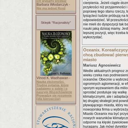
ich wyparty przekaz
cierpienia. Jeżeli ciągle doz
Barbara Włodarczyk -
przykrości niż przyjemności i
Nie ma jednej Rosji
poprawę tego stanu rzeczy, t
tysiącleci ludzie próbują na t
odpowiedzieć. W przeszłości
Sklepik "Racjonalisty"
nie mieli do dyspozycji tak b
nauki jaką dzisiaj mamy. Je
lepszej pozycji, więc trzeba
wykorzystać.
Oceanix. Koreańczycy
chcą zbudować pierws
miasto
Mariusz Agnosiewicz
Wedle aktualnych prognoz z
wieku czeka nas podniesieni
Vinod K. Wadhawan -
oceanów. Obecnie u wybrzeży
Nauka złożoności.
ogromnych aglomeracji, w ef
Trudne pytania, które
sporym wyzwaniem dla milio
zadajemy o sobie i o
naszym Wszechświecie
sprostać postuluje się walk
Prowadzę się rozumnie
klimatycznymi, ale i adaptac
(dla kierowców)
tej drugiej strategii jest pow
pływającego miasta, który r
nowojorska firma u wybrzeży
Miasto Oceanix ma być przy
nowych warunków klimatycz
odporne na klęski żywiołowe
huragany. Jak mówi dyrekto