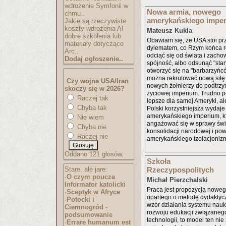
wdrożenie Symfonii w
Nowa armia, nowego
chmu..
amerykańskiego impe
Jakie są rzeczywiste
koszty wdrożenia AI
Mateusz Kukla
dobre szkolenia lub
Obawiam się, że USA stoi p
materiały dotyczące
dylematem, co Rzym końca r
Arc..
odciąć się od świata i zach
Dodaj ogłoszenie..
spójność, albo odsunąć "sta
otworzyć się na "barbarzyńcó
można rekrutować nową siłę r
Czy wojna USA/Iran
nowych żołnierzy do podtrzy
skoczy się w 2026?
życiowej imperium. Trudno po
Raczej tak
lepsze dla samej Ameryki, al
Chyba tak
Polski korzystniejsza wydaje
amerykańskiego imperium, k
Nie wiem
angażować się w sprawy świ
Chyba nie
konsolidacji narodowej i pow
Raczej nie
amerykańskiego izolacjoniz
Oddano 121 głosów.
Szkoła
Stare, ale jare:
Rzeczypospolitych
·
O czym poucza
Michał Pierzchalski
Informator katolicki
Praca jest propozycją nowe
·
Sceptyk w Afryce
opartego o metodę dydaktyc
·
Potocki i
wzór działania systemu nau
Ciemnogród -
rozwoju edukacji związaneg
podsumowanie
technologii, to model ten nie
·
Errare humanum est