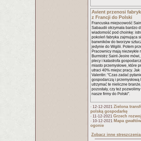
Avient przenosi fabry
z Francji do Polski
Francuska miejscowość Sain
Sabaudii otrzymała bardzo dl
wiadomość pod choinkę: ist
pokoleń fabryka zajmująca s
barwników do tworzyw sztuc
jedynie do Wigilii. Potem prz
Pracownicy mają niezwykle rz
Burmistrz Saint-Jeoire mówi, 
plecy i katastrofa gospodarcz
miasto przemysłowe, które p
utraci 40% miejsc pracy. Jak
Valentin: "Czas zadać pytanie
gospodarczą i przemysłową F
utrzymać te nieliczne branże
pozostały, czy też pozwolimy
nasze firmy do Polski".
Zielona trans
· 12-12-2021
polską gospodarkę
Grzech rozwo
· 11-12-2021
Mapa gwałtów
· 10-12-2021
ogonie
Zobacz inne streszczenia