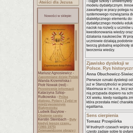
- ciągle szkoły i uniwersytet
·
Ateiści dla Jezusa
modelu dydaktycznym. Inno
zawartego w pracy polega n
systemowego rozwiązania d
Nowości w sklepie:
dialektycznego elementu do
dydaktycznego modelu edukac
nacisk na rozwój u uczniów 
kwestionowania wiedzy oraz
działania naukowców. W p
uczniowie działają podobnie
tworzą globalną wspólnotę 
tworzenia wiedzy.
Zjawisko dysleksji w
Polsce. Rys historycz
Mariusz Agnosiewicz -
Anna Obuchowicz-Siwie
Zapomniane dzieje Polski
Pierwsze oznaki dysleksji 
Wanda Krzemińska i
już w Starożytności w pismac
Piotr Nowak (red) -
Maximusa w I w. n.e., lecz w
Przestrzenie informacji
Katarzyna Sztop-
nią przypada dopiero na schy
Rutkowska -
Próba
XX wieku. kiedy nastąpiła zm
dialogu. Polacy i Żydzi w
która przestała mieć charakter 
międzywojennym
egalitarna.
Białymstoku
Ludwik Bazylow -
Sens cierpienia
Obalenie caratu
Kerstin Steinbach -
Były
Tomasz Przepiórka
kiedyś lepsze czasy...
(1965-1975)
W trudnych czasach wojny cz
Znienawidzone obrazy i
często zadaje sobie to pytani