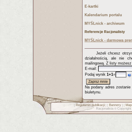
E-kartki
Kalendarium portalu
MYŚLnick - archiwum
Referencje Racjonalisty
MYŚLnick - darmowa pren
Jeżeli chcesz otrz
działalnością, ale nie c
mailingową. Z listy możes
E-mail:
Podaj wynik
1+1
=
Na podany adres zostanie p
biuletynu.
Regulamin publikacji
Bannery
Mapa
[
] [
] [
Racjonalista
Copyright
©