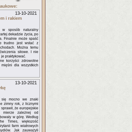
naukowe:
13-10-2021
em i rakiem
i w sposób naturalny
artej dekadzie życia, po
. Finalnie może spaść
e trudno jest wstać z
schodach. Można temu
ćwiczenia siłowe. I nie
i je praktykować.
ne korzyści zdrowotne
 mięśni dla wszystkich
13-10-2021
ykę
ą się mocno we znaki
e zimny rok, z licznymi
u sprawił, że europejskie
j mierze zależnej od
ybowały w górę. Według
The Times, większość
Brytanii farm wiatrowych
ydiów. Jak zauważyli