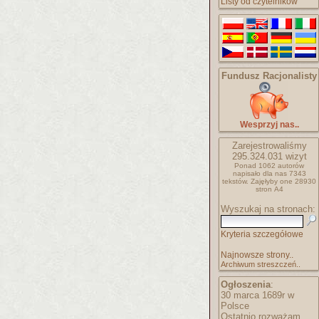
Listy od czytelników
Fundusz Racjonalisty
Wesprzyj nas..
Zarejestrowaliśmy
295.324.031
wizyt
Ponad 1062 autorów
napisało
dla nas 7343
tekstów.
Zajęłyby one 28930
stron A4
Wyszukaj na stronach:
Kryteria szczegółowe
Najnowsze strony..
Archiwum streszczeń..
Ogłoszenia
:
30 marca 1689r w
Polsce
Ostatnio rozważam