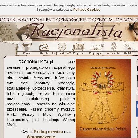
tanie z witryny bez zmiany ustawień Twojej przeglądarki oznacza, że będą one umieszcza
Szczegóły znajdziesz w
Polityce Cookies
RACJONALISTA.pl jest
serwisem propagatorów racjonalnego
myślenia, prezentujących racjonalny
obraz świata. Serwisem, który poza
tym tropi absurdy, przesądy,
szarlatanerię, uprzedzenia, kłamstwa,
fobie i głupotę. Serwis ten stanowi
bazę intelektualną polskich
racjonalistów - sposób na wirtualne
zrzeszenie. Razem chcemy tworzyć
Portal Wiedzy i Myśli. Wydawcą
Racjonalisty jest Fundacja Wolnej
Myśli.
Czytaj
Prolog serwisu
oraz
Wprowadzenie