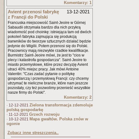
Komentarzy: 1
Avient przenosi fabrykę
13-12-2021
z Francji do Polski
Francuska miejscowość Saint-Jeoire w Górnej
Sabaudii otrzymała bardzo dla nich przykrą
wiadomość pod choinkę: istniejąca tam od dwóch
pokoleń fabryka zajmująca się produkcją
barwników do tworzyw sztucznych działać będzie
jedynie do Wigilii. Potem przenosi się do Polski.
Pracownicy mają niezwykle rzadkie kwalifikacje.
Burmistrz Saint-Jeoire mówi, że jest to "cios w
plecy i katastrofa gospodarcza". Saint-Jeoire to
miasto przemysłowe, które przez decyzję Avient
utraci 40% miejsc pracy. Jak mówi Antoine
Valentin: "Czas zadać pytanie o politykę
gospodarczą i przemysłową Francji: czy chcemy
utrzymać te nieliczne branże, które nam jeszcze
pozostały, czy też pozwolimy przenieść wszystkie
nasze firmy do Polski".
Komentarzy: 2
Zielona transformacja zdemoluje
· 12-12-2021
polską gospodarkę
Grzech rozwoju
· 11-12-2021
Mapa gwałtów. Polska znów w
· 10-12-2021
ogonie
Zobacz inne streszczenia..