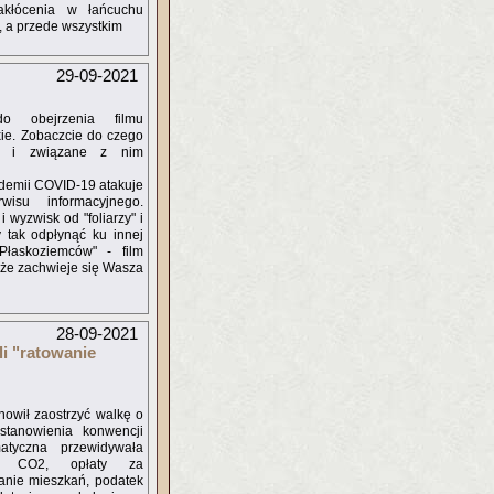
Zakłócenia w łańcuchu
, a przede wszystkim
29-09-2021
 obejrzenia filmu
xie. Zobaczcie do czego
e i związane z nim
ndemii COVID-19 atakuje
su informacyjnego.
 wyzwisk od "foliarzy" i
 tak odpłynąć ku innej
Płaskoziemców" - film
i, że zachwieje się Wasza
28-09-2021
i "ratowanie
nowił zaostrzyć walkę o
stanowienia konwencji
matyczna przewidywała
ji CO2, opłaty za
anie mieszkań, podatek