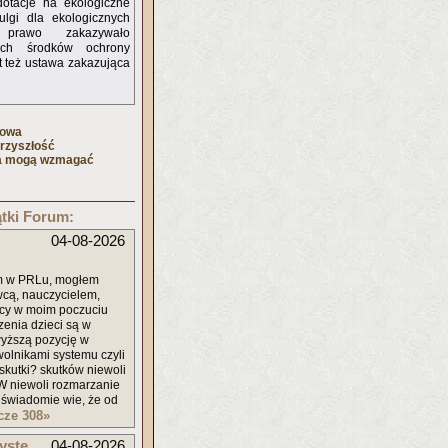
dotacje na ekologiczne
lgi dla ekologicznych
 prawo zakazywało
nych środków ochrony
st też ustawa zakazująca
towa
rzyszłość
ja mogą wzmagać
tki Forum:
04-08-2026
em w PRLu, mogłem
owcą, nauczycielem,
icy w moim poczuciu
zenia dzieci są w
wyższą pozycję w
ewolnikami systemu czyli
 skutki? skutków niewoli
 W niewoli rozmarzanie
odświadomie wie, że od
zcze 308
»
yste
04-08-2026