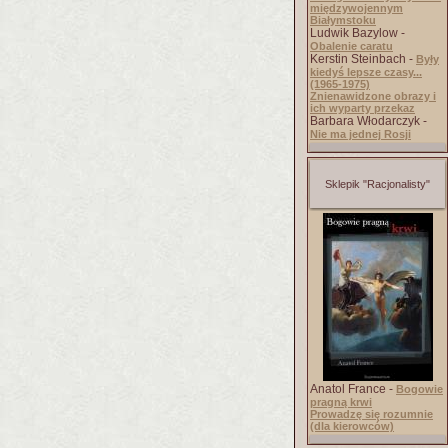
międzywojennym
Białymstoku
Ludwik Bazylow -
Obalenie caratu
Kerstin Steinbach -
Były
kiedyś lepsze czasy...
(1965-1975)
Znienawidzone obrazy i
ich wyparty przekaz
Barbara Włodarczyk -
Nie ma jednej Rosji
Sklepik "Racjonalisty"
Anatol France -
Bogowie
pragną krwi
Prowadzę się rozumnie
(dla kierowców)