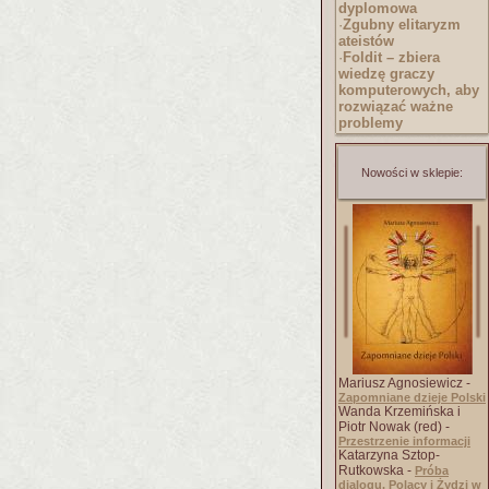
dyplomowa
·
Zgubny elitaryzm
ateistów
·
Foldit – zbiera
wiedzę graczy
komputerowych, aby
rozwiązać ważne
problemy
Nowości w sklepie:
Mariusz Agnosiewicz -
Zapomniane dzieje Polski
Wanda Krzemińska i
Piotr Nowak (red) -
Przestrzenie informacji
Katarzyna Sztop-
Rutkowska -
Próba
dialogu. Polacy i Żydzi w