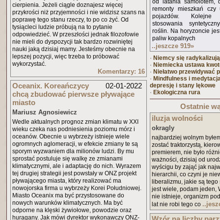
od latania samolotem, 
cierpienia. Jeżeli ciągle doznajesz więcej
remonty mieszkań czy u
przykrości niż przyjemności i nie widzisz szans na
pojazdów. Kolejne
poprawę tego stanu rzeczy, to po co żyć. Od
stosowania syntetycz
tysiącleci ludzie próbują na to pytanie
roślin. Na horyzoncie je
odpowiedzieć. W przeszłości jednak filozofowie
paliw kopalnych
nie mieli do dyspozycji tak bardzo rozwiniętej
..jeszcze 919
»
nauki jaką dzisiaj mamy. Jesteśmy obecnie na
lepszej pozycji, więc trzeba to próbować
·
Niemcy się radykalizują
wykorzystać.
·
Niemiecka ustawa kwo
Komentarzy: 16
·
Niełatwo przewidywać p
·
Mindfulness i medytac
Oceanix. Koreańczycy
02-01-2022
depresję i stany lękowe
·
Ekologiczna rura
chcą zbudować pierwsze pływające
miasto
Ostatnie wą
Mariusz Agnosiewicz
iluzja wolności
Wedle aktualnych prognoz zmian klimatu w XXI
okragly
wieku czeka nas podniesienia poziomu mórz i
oceanów. Obecnie u wybrzeży istnieje wiele
najbardziej wolnym był
ogromnych aglomeracji, w efekcie zmiany te są
zostać traktorzystą, kier
sporym wyzwaniem dla milionów ludzi. By mu
premierem, nie było różn
sprostać postuluje się walkę ze zmianami
ważności, dzisiaj od urod
klimatycznymi, ale i adaptację do nich. Wyrazem
wyścigu by zająć jak naj
tej drugiej strategii jest powstały w ONZ projekt
hierarchii, co czyni je ni
pływającego miasta, który realizować ma
liberalizmu, jakie są tego
nowojorska firma u wybrzeży Korei Południowej.
jest wiele, podam jeden,
Miasto Oceanix ma być przystosowane do
nie istnieje, organizm p
nowych warunków klimatycznych. Ma być
..jes
lat nie robi tego co
odporne na klęski żywiołowe, powodzie oraz
huragany. Jak mówi dyrektor wykonawczy ONZ-
Wzór na liczby parz