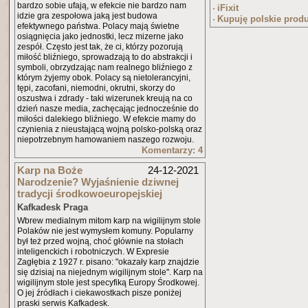
bardzo sobie ufają, w efekcie nie bardzo nam
iFixit
·
idzie gra zespołowa jaką jest budowa
Kupuję polskie prod
·
efektywnego państwa. Polacy mają świetne
osiągnięcia jako jednostki, lecz mizerne jako
zespół. Często jest tak, że ci, którzy pozorują
miłość bliźniego, sprowadzają to do abstrakcji i
symboli, obrzydzając nam realnego bliźniego z
którym żyjemy obok. Polacy są nietolerancyjni,
tępi, zacofani, niemodni, okrutni, skorzy do
oszustwa i zdrady - taki wizerunek kreują na co
dzień nasze media, zachęcając jednocześnie do
miłości dalekiego bliźniego. W efekcie mamy do
czynienia z nieustającą wojną polsko-polską oraz
niepotrzebnym hamowaniem naszego rozwoju.
Komentarzy: 4
Karp na Boże
24-12-2021
Narodzenie? Wyjaśnienie dziwnej
tradycji środkowoeuropejskiej
Kafkadesk Praga
Wbrew medialnym mitom karp na wigilijnym stole
Polaków nie jest wymysłem komuny. Popularny
był też przed wojną, choć głównie na stołach
inteligenckich i robotniczych. W Expresie
Zagłębia z 1927 r. pisano: "okazały karp znajdzie
się dzisiaj na niejednym wigilijnym stole". Karp na
wigilijnym stole jest specyfiką Europy Środkowej.
O jej źródłach i ciekawostkach pisze poniżej
praski serwis Kafkadesk.