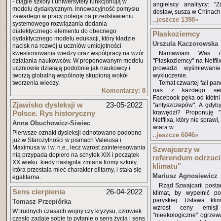
- ciągle szkoły i uniwersytety funkcjonują w
angielscy analitycy: "
modelu dydaktycznym. Innowacyjność pomysłu
dostaw, susza w Chinach
zawartego w pracy polega na przedstawieniu
..jeszcze 1398
»
systemowego rozwiązania dodania
dialektycznego elementu do obecnego
Płaskoziemcy
dydaktycznego modelu edukacji, który kładzie
Urszula Kaczorowska
nacisk na rozwój u uczniów umiejętności
kwestionowania wiedzy oraz współpracy na wzór
Namawiam Was do
działania naukowców. W proponowanym modelu
"Płaskoziemcy" na Netfli
uczniowie działają podobnie jak naukowcy i
prowadzi wyśmiewani
tworzą globalną wspólnotę skupioną wokół
wykluczenie.
tworzenia wiedzy.
Temat czwartej fali pa
Komentarzy: 8
nas z każdego serwi
Facebook pęka od kłótni i
Zjawisko dysleksji w
23-05-2022
"antyszczepów". A gdyby
Polsce. Rys historyczny
krawędzi? Proponuję "
Netflixa, który nie spraw
Anna Obuchowicz-Siwiec
wiara w
Pierwsze oznaki dysleksji odnotowano podobno
..jeszcze 6046
»
już w Starożytności w pismach Valeiusa i
Maximusa w I w. n.e., lecz wzrost zainteresowania
Szwajcarzy w
nią przypada dopiero na schyłek XIX i początek
referendum odrzucil
XX wieku. kiedy nastąpiła zmiana formy szkoły,
klimatu"
która przestała mieć charakter elitarny, i stała się
Mariusz Agnosiewicz
egalitarna.
Rząd Szwajcarii posta
Sens cierpienia
26-04-2022
klimat, by wypełnić po
paryskiej. Ustawa kli
Tomasz Przepiórka
wzrost ceny emis
W trudnych czasach wojny czy kryzysu, człowiek
"nieekologiczne" ogrzew
często zadaje sobie to pytanie o sens życia i sens