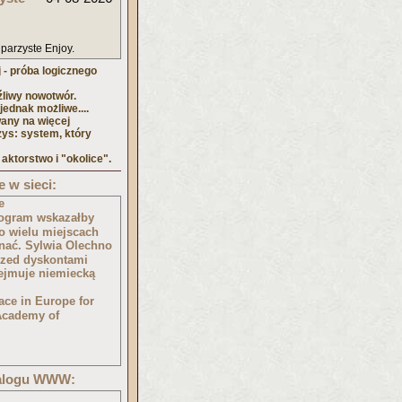
 parzyste Enjoy.
 - próba logicznego
źliwy nowotwór.
ednak możliwe....
any na więcej
zys: system, który
 aktorstwo i "okolice".
 w sieci:
e
Program wskazałby
o wielu miejscach
nać. Sylwia Olechno
przed dyskontami
zejmuje niemiecką
ace in Europe for
Academy of
talogu WWW: