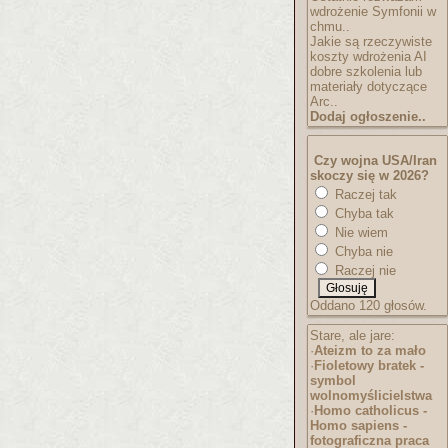
wdrożenie Symfonii w
chmu..
Jakie są rzeczywiste
koszty wdrożenia AI
dobre szkolenia lub
materiały dotyczące
Arc..
Dodaj ogłoszenie..
Czy wojna USA/Iran
skoczy się w 2026?
Raczej tak
Chyba tak
Nie wiem
Chyba nie
Raczej nie
Oddano 120 głosów.
Stare, ale jare:
·
Ateizm to za mało
·
Fioletowy bratek -
symbol
wolnomyślicielst
wa
·
Homo catholicus -
Homo sapiens -
fotograficzna praca