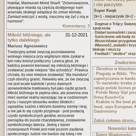
Habitat, Maimunah Mohd Sharif: "Zrównoważone,
i nie parzyste.
pływające miasta są częścią dostępnego nam
Super Kwęk
arsenału strategii adaptacji do zmian klimatu.
2k+1 - nieparzyste 2k+2 -
Zamiast walczyć z wodą, nauczmy się żyć z nią w
harmonii".
·
Dogmat o Trójcy Świętej
Komentarzy: 3
spojrzenia
·
Diabeł tasmański i zara
Miłość bliźniego, ale
31-12-2021
·
Sześcienne odchody-to j
tylko dalekiego
·
Wszechświat przygotow
·
Własność, podatki i kry
Mariusz Agnosiewicz
blokuje i niszczy
Tradycyjny polski zwyczaj pozostawiania
·
Football i "okolice" oraz
wolnego miejsca przy wigilijnym stole zyskał w
tym roku koloryt polityczny. Lewica głosi, że
Znalezione
katolicy powinni kierować się miłością bliźniego i
Zbrodnia w klasztorz
·
zostawiać puste miejsce "dla uchodźcy". Prawica
Plagiaty w Biblii. "
·
chciała, by owo miejsce zostawiać "dla munduru",
zapożyczenia w bardz
czyli obrońcy granic. Niewielu wie, że ów zwyczaj
To nazwisko trzeba z
·
nie jest wcale katolicki i przez dawnych
ratuje polski biznes 
spowiedników traktowany był jako ciężki grzech.
Polski Nowy Styl pr
·
Miłość bliźniego to piękna idea, ale powinna ona
firmę Kusch+Co
mieć wymiar realny wyrażając się w codziennym
Kraków is the best pl
życiu i naszym stosunku wobec bliskich i
·
sąsiadów, ludźmi z którymi dzielimy ziemię i kraj,
food, says European 
a nie jak to się często przyjmuje - pod postacią
Gastronomy
czysto symbolicznych gestów, wrzucenie
pieniążka do puszki charytatywnej, zostawienie
Zgłoś ciekawą stronę..
symbolicznego talerza. Jedną z barier
Nowości ka
rozwojowych Polski jest niski poziom zaufania
społecznego: ludzie nie bardzo się lubią i nie
Dobre Wiadomości
·