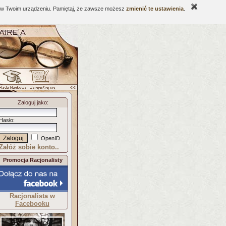
ne w Twoim urządzeniu. Pamiętaj, że zawsze możesz
zmienić te ustawienia
.
Zaloguj jako
:
Hasło
:
OpenID
Załóż sobie konto..
Promocja Racjonalisty
Racjonalista w
Facebooku