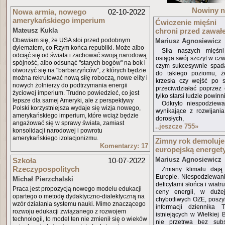
Nowiny 
Nowa armia, nowego
02-10-2022
amerykańskiego imperium
Ćwiczenie mięśni
Mateusz Kukla
chroni przed zawał
Obawiam się, że USA stoi przed podobnym
Mariusz Agnosiewicz
dylematem, co Rzym końca republiki. Może albo
Siła naszych mięśn
odciąć się od świata i zachować swoją narodową
osiąga swój szczyt w czw
spójność, albo odsunąć "starych bogów" na bok i
czym sukcesywnie spada
otworzyć się na "barbarzyńców", z których będzie
do takiego poziomu, ż
można rekrutować nową siłę roboczą, nowe elity i
krzesła czy wejść po 
nowych żołnierzy do podtrzymania energii
przeciwdziałać poprzez 
życiowej imperium. Trudno powiedzieć, co jest
tylko starsi ludzie powinn
lepsze dla samej Ameryki, ale z perspektywy
Odkryto niespodziewa
Polski korzystniejsza wydaje się wizja nowego,
wynikające z rozwijania
amerykańskiego imperium, które wciąż będzie
dorosłych,
angażować się w sprawy świata, zamiast
..jeszcze 755
»
konsolidacji narodowej i powrotu
amerykańskiego izolacjonizmu.
Zimny rok demoluje
Komentarzy: 17
europejską energet
Mariusz Agnosiewicz
Szkoła
10-07-2022
Rzeczypospolitych
Zmiany klimatu daj
Europie. Niespodziewani
Michał Pierzchalski
deficytami słońca i wiatr
Praca jest propozycją nowego modelu edukacji
ceny energii, w duże
opartego o metodę dydaktyczno-dialektyczną na
chybotliwych OZE, posz
wzór działania systemu nauki. Mimo znaczącego
informacji dziennika 
rozwoju edukacji związanego z rozwojem
istniejących w Wielkiej 
technologii, to model ten nie zmienił się o wieków
nie przetrwa bez subs