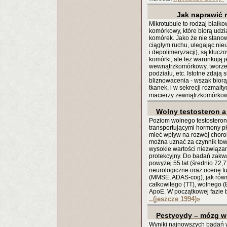
Jak naprawić 
Mikrotubule to rodzaj białk
komórkowy, które biorą udzi
komórek. Jako że nie stanowi
ciągłym ruchu, ulegając nie
i depolimeryzacji), są klucz
komórki, ale też warunkują je
wewnątrzkomórkowy, tworze
podziału, etc. Istotne zdają
bliznowacenia - wszak biorą 
tkanek, i w sekrecji rozmait
macierzy zewnątrzkomórko
Wolny testosteron a
Poziom wolnego testosteronu
transportującymi hormony p
mieć wpływ na rozwój chorob
można uznać za czynnik tow
wysokie wartości niezwiąza
protekcyjny. Do badań zakw
powyżej 55 lat (średnio 72,
neurologiczne oraz ocenę fu
(MMSE, ADAS-cog), jak równ
całkowitego (TT), wolnego (
ApoE. W początkowej fazie 
..(jeszcze 1994)
»
Pestycydy – mózg w
Wyniki najnowszych badań 