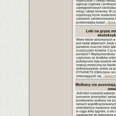
organizacje z całego świata,
agencje rządowe i profesjon
całotygodniowych obchodach,
mózg i układ nerwowy. W cz
organizują liczne wydarzeni
zamiarem zainteresowania l
..(jes
problematyką badań
Leki na grypę m
ekotoksyk
Wiele leków stosowanych w c
jest nadal aktywnych, kiedy 
pandemii znaczne ilości ta
oczyszczalni ścieków. Czy o
poradzić? Międzynarodowy
częściowo ze środków unijnyc
poświęcone były analizie e
reakcją medyczną na hipote
dofinansowanie unijne za p
DYNANETS (Obliczanie cech
..(jeszc
zmieniających się,
Wulkany nie pozostają
uwa
Jeśli ktoś rozważał wakacje
ponownie przemyśleć swoj
przekonaniu wulkany nie poz
ramach współfinansowanych
amerykańscy naukowcy wyka
w ciągu kilku tygodni, a nie 
naukowców do dokonania po