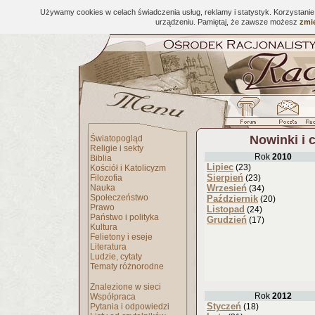
Używamy cookies w celach świadczenia usług, reklamy i statystyk. Korzystani
urządzeniu. Pamiętaj, że zawsze możesz
zmie
Nowinki i 
Światopogląd
Religie i sekty
Rok
2010
Biblia
Lipiec
(23)
Kościół i Katolicyzm
Sierpień
Filozofia
(23)
Nauka
Wrzesień
(34)
Społeczeństwo
Październik
(20)
Prawo
Listopad
(24)
Państwo i polityka
Grudzień
(17)
Kultura
Felietony i eseje
Literatura
Ludzie, cytaty
Tematy różnorodne
Znalezione w sieci
Rok
2012
Współpraca
Styczeń
Pytania i odpowiedzi
(18)