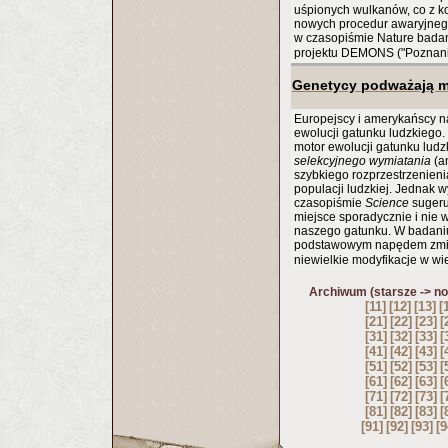
uśpionych wulkanów, co z k
nowych procedur awaryjnego
w czasopiśmie Nature bada
projektu DEMONS ("Poznani
Genetycy podważają m
Europejscy i amerykańscy n
ewolucji gatunku ludzkiego. 
motor ewolucji gatunku ludz
selekcyjnego wymiatania
(an
szybkiego rozprzestrzenienia
populacji ludzkiej. Jednak
czasopiśmie
Science
sugeru
miejsce sporadycznie i nie 
naszego gatunku. W badaniu
podstawowym napędem zmian
niewielkie modyfikacje w wi
Archiwum (starsze -> n
[11]
[12]
[13]
[
[21]
[22]
[23]
[
[31]
[32]
[33]
[
[41]
[42]
[43]
[
[51]
[52]
[53]
[
[61]
[62]
[63]
[
[71]
[72]
[73]
[
[81]
[82]
[83]
[
[91]
[92]
[93]
[9