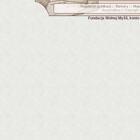
Regulamin publikacji
Bannery
Mapa
[
] [
] [
Racjonalista
Copyright
©
Fundacja Wolnej Myśli, kont