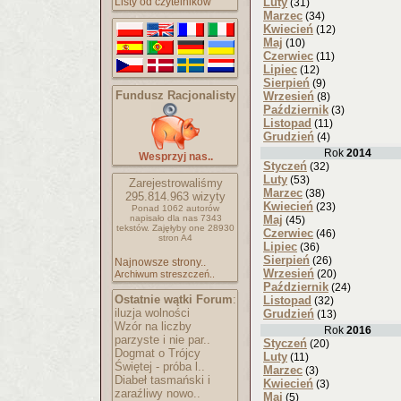
Listy od czytelników
Luty
(31)
Marzec
(34)
Kwiecień
(12)
Maj
(10)
Czerwiec
(11)
Lipiec
(12)
Sierpień
(9)
Fundusz Racjonalisty
Wrzesień
(8)
Październik
(3)
Listopad
(11)
Grudzień
(4)
Rok
2014
Wesprzyj nas..
Styczeń
(32)
Luty
(53)
Zarejestrowaliśmy
Marzec
(38)
295.814.963
wizyty
Kwiecień
(23)
Ponad 1062 autorów
napisało
dla nas 7343
Maj
(45)
tekstów.
Zajęłyby one 28930
Czerwiec
(46)
stron A4
Lipiec
(36)
Sierpień
(26)
Najnowsze strony..
Wrzesień
(20)
Archiwum streszczeń..
Październik
(24)
Ostatnie wątki Forum
:
Listopad
(32)
iluzja wolności
Grudzień
(13)
Wzór na liczby
Rok
2016
parzyste i nie par..
Styczeń
(20)
Dogmat o Trójcy
Luty
(11)
Świętej - próba l..
Marzec
(3)
Diabeł tasmański i
Kwiecień
(3)
zaraźliwy nowo..
Maj
(5)