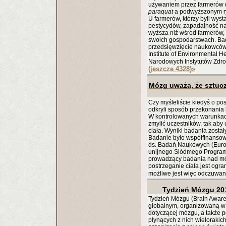
używaniem przez farmerów
paraquat
a podwyższonym ry
U farmerów, którzy byli wyst
pestycydów, zapadalność na 
wyższa niż wśród farmerów, 
swoich gospodarstwach. Bad
przedsięwzięcie naukowców
Institute of Environmental H
Narodowych Instytutów Zdro
(jeszcze 4328)
»
Mózg uważa, że sztucz
Czy myśleliście kiedyś o po
odkryli sposób przekonania 
W kontrolowanych warunkac
zmylić uczestników, tak aby u
ciała. Wyniki badania zost
Badanie było współfinansow
ds. Badań Naukowych (Euro
unijnego Siódmego Progra
prowadzący badania nad mó
postrzeganie ciała jest og
możliwe jest więc odczuwa
Tydzień Mózgu 201
Tydzień Mózgu (Brain Awar
globalnym, organizowaną w 
dotyczącej mózgu, a także 
płynących z nich wieloraki