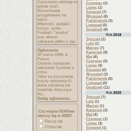
Sześcienne odchody-to
Czerwiec
(2)
jednak możl..
Lipiec
(1)
Wszechświat
Sierpień
(7)
przygotowany na
Wrzesień
(6)
więce..
Październik
(3)
Własność, podatki i
Listopad
(5)
kryzys: syste..
Grudzień
(8)
Football i "okolice"
Rok
2018
oraz aktorst..
Styczeń
(2)
zakazane jabłko z raju
Luty
(1)
Marzec
(7)
Ogłoszenia
:
Kwiecień
(9)
30 marca 1689r w
Maj
(6)
Polsce
Czerwiec
(5)
Ostatnio rozważam
Lipiec
(4)
wdrożenie Symfonii w
Sierpień
(0)
chmu..
Wrzesień
(3)
Jakie są rzeczywiste
Październik
(0)
koszty wdrożenia AI
Listopad
(0)
dobre szkolenia lub
Grudzień
(11)
materiały dotyczące
Rok
2020
Arc..
Styczeń
(7)
Dodaj ogłoszenie..
Luty
(1)
Marzec
(1)
Kwiecień
(3)
Czy wojna USA/Iran
Maj
(4)
skoczy się w 2026?
Czerwiec
(1)
Raczej tak
Lipiec
(3)
Chyba tak
Sierpień
(1)