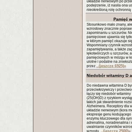
układzie nerwowym po przeb
podejrzenie, iż nasila ona 
nieokreśloną rolę ochronną
Pamięć w
Stosunkowo mało znany, ale
wzrostowy znacznie popraw
zapominaniu u szczurów. Nie
pamięciowe ujawnia się tyl
w którym pamięć okazuje się
Wspomniany czynnik wzrost
zapamiętywania, a także z
lękotwórczych u szczurów, a
pamięciowych w mózgu w kró
ulotne i podatne na znieksz
..(jeszcze 6925)
»
przez
Niedobór witaminy D 
Do niedawna witamina D był
przeciwkrzywiczy i przeciwo
łączy się niedobór witaminy
(25(OH)D) z ryzykiem wystą
takich jak stwardnienie roz
Alzheimera. Receptory dla 
układzie nerwowym (kora m
ekspresje genu kodującego 
enzymu kluczowego dla synt
adrenalina, noradrenalina 
uwalnianie czynników wzros
..(jeszcze 2500)
»
wzrostu,