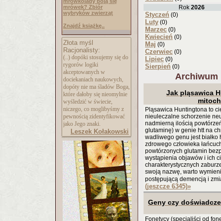
mrówkojady boją się
mrówek? Zbiór
Rok
2026
wybryków zwierząt
Styczeń
(0)
Luty
(0)
Znajdź książkę..
Marzec
(0)
Kwiecień
(0)
Złota myśl
Maj
(0)
Racjonalisty:
Czerwiec
(0)
(..) dopóki stosujemy się do
Lipiec
(0)
rygorów logiki
Sierpień
(0)
akceptowanych w
Archiwum 
dociekaniach naukowych,
dopóty nie ma śladów Boga,
Jak pląsawica 
które dałoby się nieomylnie
mitoch
wyśledzić w świecie,
niczego, co moglibyśmy z
Pląsawica Huntingtona to c
pewnością zidentyfikować
nieuleczalne schorzenie n
nadmierną ilością powtórze
jako Jego znaki.
glutaminę) w genie htt na 
Leszek Kołakowski
wadliwego genu jest białko 
zdrowego człowieka łańcuch
powtórzonych glutamin bezp
wystąpienia objawów i ich 
charakterystycznych zaburz
swoją nazwę, warto wymieni
postępującą demencją i zm
(jeszcze 6345)
»
Geny czy doświadczen
Fonetycy (specjaliści od fon