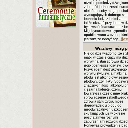
różnice pomiędzy dźwiękami
zdolność jednocześnie wro
niektóre osoby mogą posia
wymagających dobrego słuch
leczenia ludzi z takimi zab
także okazać przydatne w dz
było współfinansowane z fu
Międzynarodowe stypendia 
opublikowano w czasopiśmie
..(je
jest fakt, że londyńscy
Wrażliwy mózg p
Nie od dziś wiadomo, że styl
matki w czasie ciąży ma duż
wpływ na stan zdrowia dziec
jego późniejsze losy życiow
Przykładem destrukcyjnego
wpływu stylu życia matki na 
płodu jest alkoholowy zespó
płodowy, czyli FAS. Spożyw
znacznych ilości alkoholu p
ciężarną kobietę, czemu
towarzyszą często inne braki
i prowadzenie szkodliwego 
zdrowia stylu życia, może
doprowadzić u płodu do
nieodwracalnych uszkodzeń
skutkujących już w okresie
postnatalnym różnymi
zaburzeniami rozwoju dziec
Ponieważ prowadzenie bad