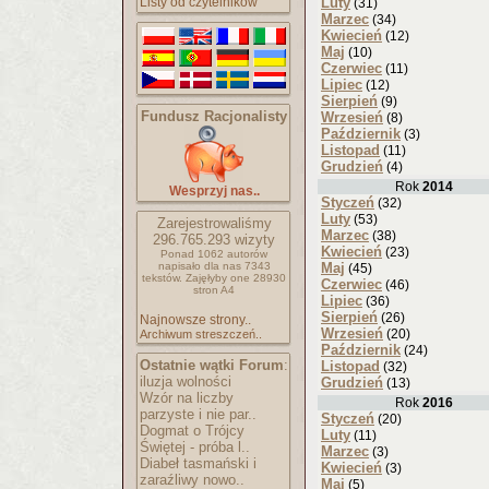
Listy od czytelników
Luty
(31)
Marzec
(34)
Kwiecień
(12)
Maj
(10)
Czerwiec
(11)
Lipiec
(12)
Sierpień
(9)
Fundusz Racjonalisty
Wrzesień
(8)
Październik
(3)
Listopad
(11)
Grudzień
(4)
Rok
2014
Wesprzyj nas..
Styczeń
(32)
Luty
(53)
Zarejestrowaliśmy
Marzec
(38)
296.765.293
wizyty
Kwiecień
(23)
Ponad 1062 autorów
napisało
dla nas 7343
Maj
(45)
tekstów.
Zajęłyby one 28930
Czerwiec
(46)
stron A4
Lipiec
(36)
Sierpień
(26)
Najnowsze strony..
Wrzesień
(20)
Archiwum streszczeń..
Październik
(24)
Ostatnie wątki Forum
:
Listopad
(32)
iluzja wolności
Grudzień
(13)
Wzór na liczby
Rok
2016
parzyste i nie par..
Styczeń
(20)
Dogmat o Trójcy
Luty
(11)
Świętej - próba l..
Marzec
(3)
Diabeł tasmański i
Kwiecień
(3)
zaraźliwy nowo..
Maj
(5)