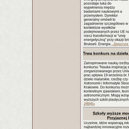
pozostaje luka do
wypełnienia między
badaniami naukowymi a
przemysłem. Dyrektor
generalny omówił to
zagadnienie szczegółowo w
kontekście wysiłków
podejmowanych przez UE n
rzecz transformacji w "unię
energetyczną" przy okazji b
..(jeszcze
Brukseli. Energia
Trwa konkurs na dzieła
Zainspirowane nauką rzeźby, 
konkursu "Nauka inspiracją s
zorganizowanego przez Uniwe
prac upływa 19 września br. 
dzieło malarskie, rzeźbę czy 
Astronomii i Informatyki Sto
Krakowie. Do konkursu możn
konkretnym zjawiskiem, teor
astronomicznym. Mogą wziąć 
wyższych szkół plastycznych 
2404)
»
Szkoły wyższe mog
Przyjaznej
Uczelnie, które wspierają mł
najbardziej innowacyjne rozw