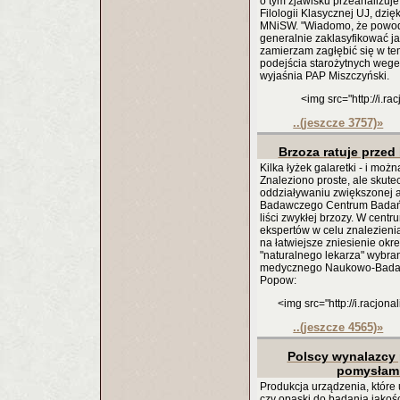
o tym zjawisku przeanalizuje
Filologii Klasycznej UJ, d
MNiSW. "Wiadomo, że powody
generalnie zaklasyfikować ja
zamierzam zagłębić się w te
podejścia starożytnych weget
wyjaśnia PAP Miszczyński.
<img src="http://i.r
..(jeszcze 3757)
»
Brzoza ratuje prze
Kilka łyżek galaretki - i moż
Znaleziono proste, ale skut
oddziaływaniu zwiększonej a
Badawczego Centrum Badań Ar
liści zwykłej brzozy. W cent
ekspertów w celu znalezieni
na łatwiejsze zniesienie ok
"naturalnego lekarza" wybra
medycznego Naukowo-Badawc
Popow:
<img src="http://i.racjon
..(jeszcze 4565)
»
Polscy wynalazcy 
pomysłami
Produkcja urządzenia, które
czy opaski do badania jakośc