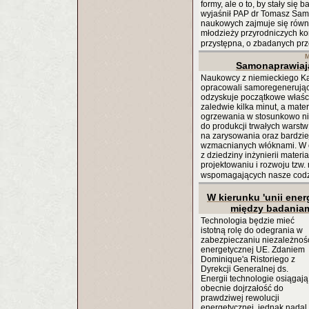
formy, ale o to, by stały się 
wyjaśnił PAP dr Tomasz Samo
naukowych zajmuje się równi
młodzieży przyrodniczych kom
przystępna, o zbadanych p
M
Samonaprawiają
Naukowcy z niemieckiego Karl
opracowali samoregenerujący
odzyskuje początkowe właśc
zaledwie kilka minut, a mat
ogrzewania w stosunkowo nis
do produkcji trwałych warstw
na zarysowania oraz bardzi
wzmacnianych włóknami. W c
z dziedziny inżynierii materi
projektowaniu i rozwoju tzw. 
wspomagających nasze cod
W kierunku 'unii ener
między badaniam
Technologia będzie mieć
istotną rolę do odegrania w
zabezpieczaniu niezależnoś
energetycznej UE. Zdaniem
Dominique'a Ristoriego z
Dyrekcji Generalnej ds.
Energii technologie osiągają
obecnie dojrzałość do
prawdziwej rewolucji
energetycznej, jednak nadal