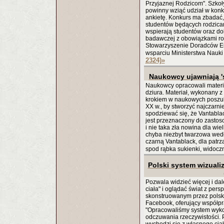
Przyjaznej Rodzicom". Szkoły
powinny wziąć udział w konk
ankietę. Konkurs ma zbadać, 
studentów będących rodzicam
wspierają studentów oraz do
badawczej z obowiązkami rodz
Stowarzyszenie Doradców Eu
wsparciu Ministerstwa Nauki
2324)
»
Naukowcy ujawniają 's
Naukowcy opracowali materia
dziura. Materiał, wykonany z
krokiem w naukowych poszuki
XX w., by stworzyć najczarnie
spodziewać się, że Vantablac
jest przeznaczony do zastos
i nie taka zła nowina dla wie
chyba niezbyt twarzowa wed
czarną Vantablack, dla patrz
spod rąbka sukienki, widocz
Polski system wizuali
Pozwala widzieć więcej i dal
ciała" i oglądać świat z per
skonstruowanym przez polsk
Facebook, oferujący współpr
"Opracowaliśmy system wyko
odczuwania rzeczywistości. P