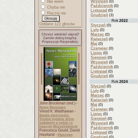
Wrzesień
Nie wiem
(0)
Październik
(0)
Chyba nie
Listopad
(0)
Raczej nie
Grudzień
(3)
Rok
2022
Oddano 121 głosów.
Styczeń
(0)
Luty
(0)
Marzec
Chcesz wiedzieć więcej?
(0)
Zamów dobrą książkę.
Kwiecień
(0)
Propozycje Racjonalisty:
Maj
(0)
Czerwiec
(0)
Lipiec
(0)
Sierpień
(0)
Wrzesień
(0)
Październik
(0)
Listopad
(0)
Grudzień
(0)
Rok
2024
Styczeń
(0)
Luty
(0)
Marzec
(0)
Kwiecień
(0)
John Brockman (red.) -
Maj
(0)
Nowy Renesans
Czerwiec
(0)
Vinod K. Wadhawan -
Lipiec
(0)
Nauka złożoności.
Sierpień
(0)
Trudne pytania, które
zadajemy o sobie i o
Wrzesień
(0)
naszym Wszechświecie
Październik
(0)
Francesca Gould, David
Listopad
(0)
Haviland -
Dlaczego
Grudzień
(0)