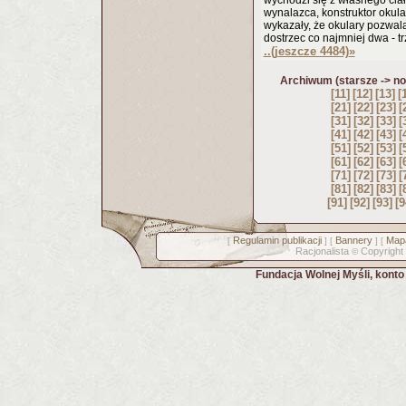
wychodzi się z własnego ciał
wynalazca, konstruktor okula
wykazały, że okulary pozwala
dostrzec co najmniej dwa - t
..(jeszcze 4484)
»
Archiwum (starsze -> n
[11]
[12]
[13]
[
[21]
[22]
[23]
[
[31]
[32]
[33]
[
[41]
[42]
[43]
[
[51]
[52]
[53]
[
[61]
[62]
[63]
[
[71]
[72]
[73]
[
[81]
[82]
[83]
[
[91]
[92]
[93]
[9
Regulamin publikacji
Bannery
Mapa
[
] [
] [
Racjonalista
Copyright
©
Fundacja Wolnej Myśli, kont