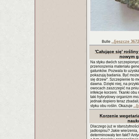
..(jeszcze 3672
Bulle
'Całujące się' rośl
nowym g
Na styku dwóch szczepionyc
przenoszenia materiału gen
gatunków. Pozwala to uzysk
pokazują badania. Być może 
się drzew". Szczepienie to 
dawna. Dzięki niej, na przy
owocach zaszczepić na pniu
infekcje korzeni. Tkanki obu 
taki hybrydowy organizm mo
jednak dopiero teraz zbadali
..(
styku obu roślin. Okazuje
Korzenie wegetari
nauk
Dlaczego już w starożytnośc
jadłospisu? Jakie wierzenia, 
determinowały ten fakt? Antyc