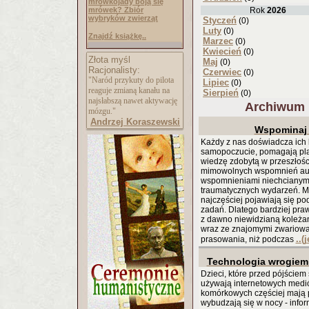
mrówkojady boją się
mrówek? Zbiór
Rok
2026
wybryków zwierząt
Styczeń
(0)
Luty
(0)
Znajdź książkę..
Marzec
(0)
Kwiecień
(0)
Złota myśl
Maj
(0)
Racjonalisty:
Czerwiec
(0)
"Naród przykuty do pilota
Lipiec
(0)
reaguje zmianą kanału na
Sierpień
(0)
najsłabszą nawet aktywację
Archiwum 
mózgu."
Andrzej Koraszewski
Wspominaj 
Każdy z nas doświadcza ich 
samopoczucie, pomagają pla
wiedzę zdobytą w przeszło
mimowolnych wspomnień aut
wspomnieniami niechcianymi,
traumatycznych wydarzeń. M
najczęściej pojawiają się 
zadań. Dlatego bardziej pr
z dawno niewidzianą koleżan
wraz ze znajomymi zwariowa
..(
prasowania, niż podczas
Technologia wrogiem
Dzieci, które przed pójściem 
używają internetowych medi
komórkowych częściej mają p
wybudzają się w nocy - infor