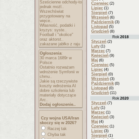
Sześcienne odchody-to
Czerwiec
(2)
jednak możl..
Lipiec
(1)
Wszechświat
Sierpień
(7)
przygotowany na
Wrzesień
(6)
więce..
Październik
(3)
Własność, podatki i
Listopad
(5)
kryzys: syste..
Grudzień
(8)
Football i "okolice"
Rok
2018
oraz aktorst..
Styczeń
(2)
zakazane jabłko z raju
Luty
(1)
Marzec
(7)
Ogłoszenia
:
Kwiecień
(9)
30 marca 1689r w
Maj
(6)
Polsce
Czerwiec
(5)
Ostatnio rozważam
Lipiec
(4)
wdrożenie Symfonii w
Sierpień
(0)
chmu..
Wrzesień
(3)
Jakie są rzeczywiste
Październik
(0)
koszty wdrożenia AI
Listopad
(0)
dobre szkolenia lub
Grudzień
(11)
materiały dotyczące
Rok
2020
Arc..
Styczeń
(7)
Dodaj ogłoszenie..
Luty
(1)
Marzec
(1)
Kwiecień
(3)
Czy wojna USA/Iran
Maj
(4)
skoczy się w 2026?
Czerwiec
(1)
Raczej tak
Lipiec
(3)
Chyba tak
Sierpień
(1)