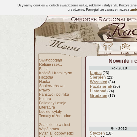
Używamy cookies w celach świadczenia usług, reklamy i statystyk. Korzystani
urządzeniu. Pamiętaj, że zawsze możesz
zmie
Nowinki i 
Światopogląd
Religie i sekty
Rok
2010
Biblia
Lipiec
(23)
Kościół i Katolicyzm
Sierpień
Filozofia
(23)
Nauka
Wrzesień
(34)
Społeczeństwo
Październik
(20)
Prawo
Listopad
(24)
Państwo i polityka
Grudzień
(17)
Kultura
Felietony i eseje
Literatura
Ludzie, cytaty
Tematy różnorodne
Znalezione w sieci
Rok
2012
Współpraca
Styczeń
Pytania i odpowiedzi
(18)