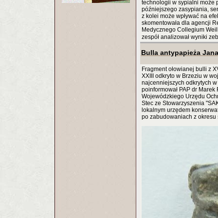
technologii w sypialni może 
późniejszego zasypiania, se
z kolei może wpływać na efek
skomentowała dla agencji Re
Medycznego Collegium Weill 
zespół analizował wyniki ze
Bulla antypapieża Jana 
Fragment ołowianej bulli z 
XXIII odkryto w Brzeziu w woj
najcenniejszych odkrytych w 
poinformował PAP dr Marek F
Wojewódzkiego Urzędu Ochr
Stec ze Stowarzyszenia "SAKW
lokalnym urzędem konserwato
po zabudowaniach z okresu 