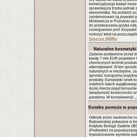
komercjalizacja badań może 
sprawniejsza trzeba jednak 
ekonomistka. Na polskich uc
zainteresowani są prywatni 
Mickiewicza w Poznaniu opra
do przetwarzania języka nat
rozwiązaniem prof. Krzysztof
rozłożyć tekst na poszczegól
(jeszcze 6608)
»
Naturalne kosmetyki
Zadanie postawione przed d
kwotę 7 mln EUR projektem 
chemicznych technik produk
alternatywami. W ten sposób
naturalnych w niezbędne, z
sprostać rosnącemu popytowi
produkty. Europejski rynek 
ostatnich latach wyjątkowego
dużej mierze popyt konsumen
świadomość konieczności unik
.
parabeny. W konsekwencji
Komiks pomoże w popu
Odkryte przez naukowców na
Białowieskiej pokazane w fo
Instytutu Biologii Ssaków (I
(Podlaskie) na popularyzac
trywializowanie wyników bad