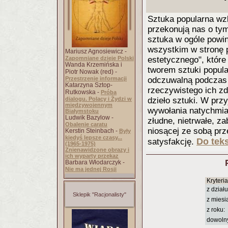
Sztuka popularna wz
przekonują nas o tym
sztuka w ogóle powin
wszystkim w stronę p
Mariusz Agnosiewicz -
estetycznego", które
Zapomniane dzieje Polski
Wanda Krzemińska i
tworem sztuki popula
Piotr Nowak (red) -
odczuwalną podczas 
Przestrzenie informacji
Katarzyna Sztop-
rzeczywistego ich z
Rutkowska -
Próba
dzieło sztuki. W prz
dialogu. Polacy i Żydzi w
międzywojennym
wywołania natychmia
Białymstoku
Ludwik Bazylow -
złudne, nietrwałe, z
Obalenie caratu
niosącej ze sobą pr
Kerstin Steinbach -
Były
kiedyś lepsze czasy...
Do teks
satysfakcję.
(1965-1975)
Znienawidzone obrazy i
ich wyparty przekaz
Barbara Włodarczyk -
Nie ma jednej Rosji
Kryteri
z działu
Sklepik "Racjonalisty"
z miesi
z roku:
dowoln