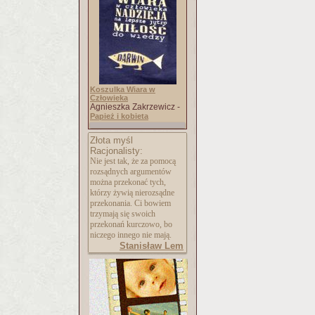
Koszulka Wiara w
Człowieka
Agnieszka Zakrzewicz -
Papież i kobieta
Złota myśl
Racjonalisty:
Nie jest tak, że za pomocą
rozsądnych argumentów
można przekonać tych,
którzy żywią nierozsądne
przekonania. Ci bowiem
trzymają się swoich
przekonań kurczowo, bo
niczego innego nie mają.
Stanisław Lem