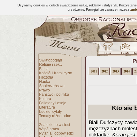
Używamy cookies w celach świadczenia usług, reklamy i statystyk. Korzystani
urządzeniu. Pamiętaj, że zawsze możesz
zmie
P
Światopogląd
Religie i sekty
Biblia
2011
2012
2013
2014
2
Kościół i Katolicyzm
Filozofia
Nauka
Społeczeństwo
Prawo
Państwo i polityka
Kultura
Felietony i eseje
Kto się 
Literatura
Ludzie, cytaty
Tematy różnorodne
Biali Duńczycy zawia
Znalezione w sieci
mężczyznach molestu
Współpraca
Pytania i odpowiedzi
dokładkę:
Koran jest