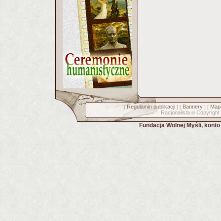
Regulamin publikacji
Bannery
Mapa
[
] [
] [
Racjonalista
Copyright
©
Fundacja Wolnej Myśli, kont