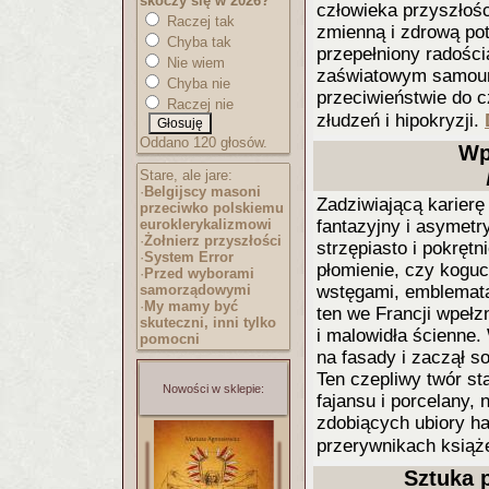
skoczy się w 2026?
człowieka przyszłośc
Raczej tak
zmienną i zdrową pot
Chyba tak
przepełniony radości
Nie wiem
zaświatowym samoum
Chyba nie
przeciwieństwie do c
Raczej nie
złudzeń i hipokryzji.
Oddano 120 głosów.
Wp
Stare, ale jare:
·
Belgijscy masoni
Zadziwiającą karierę
przeciwko polskiemu
fantazyjny i asymet
euroklerykalizmo
wi
·
Żołnierz przyszłości
strzępiasto i pokrętn
·
System Error
płomienie, czy koguc
·
Przed wyborami
wstęgami, emblemata
samorządowymi
·
My mamy być
ten we Francji wpełzn
skuteczni, inni tylko
i malowidła ścienne.
pomocni
na fasady i zaczął s
Ten czepliwy twór st
Nowości w sklepie:
fajansu i porcelany, 
zdobiących ubiory haf
przerywnikach książ
Sztuka 