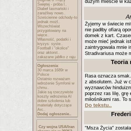
dużym mieście w ka
Świętej - próba l..
Diabeł tasmański i
zaraźliwy nowo..
A
Sześcienne odchody-to
jednak możl..
Żyjemy w świecie mit
Wszechświat
nie padłby ofiarą op
przygotowany na
domek z kart. Czase
więce..
Własność, podatki i
może mieć jednak ist
kryzys: syste..
zaintrygowała mnie i
Football i "okolice"
oraz aktorst..
Stradivariusa może 
zakazane jabłko z raju
Teoria 
Ogłoszenia
:
30 marca 1689r w
Polsce
Rasa oznacza smak. 
Ostatnio rozważam
z absolutem. Już w 
wdrożenie Symfonii w
wyznawców hinduizm
chmu..
Jakie są rzeczywiste
poprzez ras lilę, grę
koszty wdrożenia AI
miłośnikami ras. To
dobre szkolenia lub
Do tekstu..
materiały dotyczące
Arc..
Frederi
Dodaj ogłoszenie..
Czy wojna USA/Iran
"Msza Życia" został