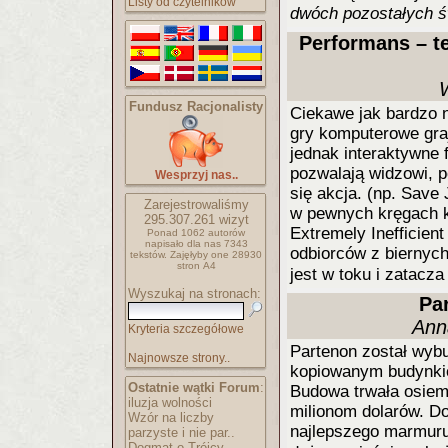
Listy od czytelników
dwóch pozostałych św
Performans – t
W
Fundusz Racjonalisty
Ciekawe jak bardzo n
gry komputerowe graj
jednak interaktywne f
pozwalają widzowi, p
Wesprzyj nas..
się akcja. (np. Sav
Zarejestrowaliśmy
w pewnych kręgach k
295.307.261
wizyt
Extremely Inefficien
Ponad 1062 autorów
napisało
dla nas 7343
odbiorców z biernych
tekstów.
Zajęłyby one 28930
stron A4
jest w toku i zatacz
Wyszukaj na stronach:
Pa
Ann
Kryteria szczegółowe
Partenon został wybu
Najnowsze strony..
kopiowanym budynkiem 
Ostatnie wątki Forum
:
Budowa trwała osiem
iluzja wolności
milionom dolarów. Do
Wzór na liczby
najlepszego marmuru
parzyste i nie par..
Dogmat o Trójcy