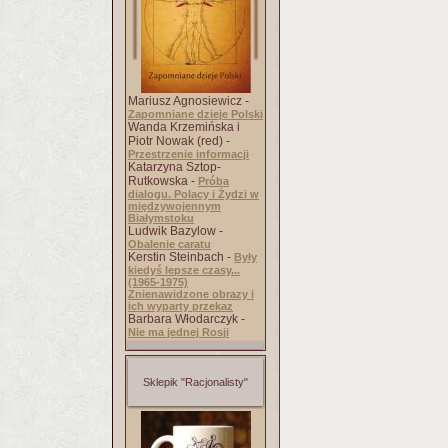
Mariusz Agnosiewicz -
Zapomniane dzieje Polski
Wanda Krzemińska i
Piotr Nowak (red) -
Przestrzenie informacji
Katarzyna Sztop-
Rutkowska -
Próba
dialogu. Polacy i Żydzi w
międzywojennym
Białymstoku
Ludwik Bazylow -
Obalenie caratu
Kerstin Steinbach -
Były
kiedyś lepsze czasy...
(1965-1975)
Znienawidzone obrazy i
ich wyparty przekaz
Barbara Włodarczyk -
Nie ma jednej Rosji
Sklepik "Racjonalisty"