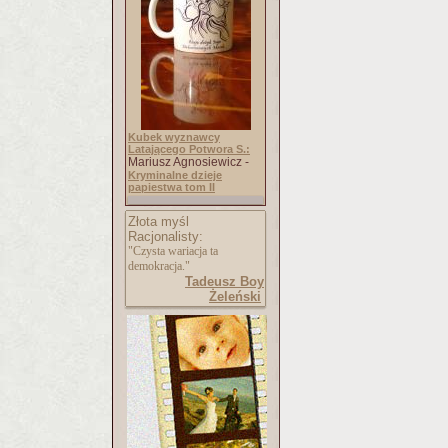
Kubek wyznawcy
Latającego Potwora S.:
Mariusz Agnosiewicz -
Kryminalne dzieje
papiestwa tom II
Złota myśl
Racjonalisty:
"Czysta wariacja ta
demokracja."
Tadeusz Boy
Żeleński