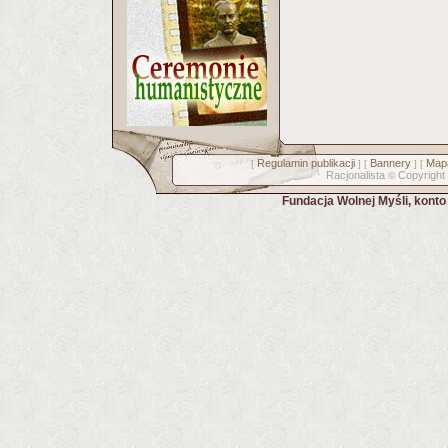
Regulamin publikacji
Bannery
Mapa
[
] [
] [
Racjonalista
Copyright
©
Fundacja Wolnej Myśli, kont