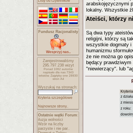
Listy od czytelników
arabskojęzycznymi p
lokalny. Wszystkie ź
Ateiści, którzy 
Fundusz Racjonalisty
Są dwa typy ateistów
religijni, którzy są t
wszystkie dogmaty i 
humanizmu sformułow
Wesprzyj nas..
że nie można go opis
Zarejestrowaliśmy
będący prawdziwym at
295.797.238
wizyt
"niewierzący". lub "
Ponad 1062 autorów
napisało
dla nas 7343
tekstów.
Zajęłyby one 28930
stron A4
Wyszukaj na stronach:
Kryteri
z działu
Kryteria szczegółowe
z miesi
Najnowsze strony..
z roku:
dowoln
Ostatnie wątki Forum
:
iluzja wolności
Wzór na liczby
parzyste i nie par..
Dogmat o Trójcy