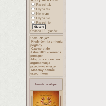
skoczy się w 2026?
Raczej tak
Chyba tak
Nie wiem
Chyba nie
Raczej nie
Oddano 121 głosów.
Stare, ale jare:
·
Kiedy świnia zmienia
poglądy
·
Czarno-biało
·
Libia 2011 – koniec i
początek
·
Mój głos sprzeciwu:
argumentacja
przeciwko wierze
·
Możemy pomóc
urzędnikom
Nowości w sklepie: