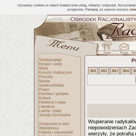
Używamy cookies w celach świadczenia usług, reklamy i statystyk. Korzystani
urządzeniu. Pamiętaj, że zawsze możesz
zmie
P
Światopogląd
Religie i sekty
Biblia
2011
2012
2013
2014
2
Kościół i Katolicyzm
Filozofia
Nauka
Społeczeństwo
Prawo
Państwo i polityka
Kultura
Felietony i eseje
Literatura
Ludzie, cytaty
Tematy różnorodne
Wspieranie radykałó
Znalezione w sieci
niepowodzeniach Zach
Współpraca
Pytania i odpowiedzi
wierzyły, że potrafi