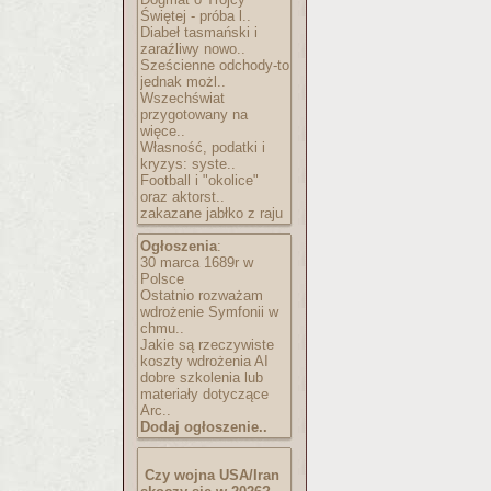
Świętej - próba l..
Diabeł tasmański i
zaraźliwy nowo..
Sześcienne odchody-to
jednak możl..
Wszechświat
przygotowany na
więce..
Własność, podatki i
kryzys: syste..
Football i "okolice"
oraz aktorst..
zakazane jabłko z raju
Ogłoszenia
:
30 marca 1689r w
Polsce
Ostatnio rozważam
wdrożenie Symfonii w
chmu..
Jakie są rzeczywiste
koszty wdrożenia AI
dobre szkolenia lub
materiały dotyczące
Arc..
Dodaj ogłoszenie..
Czy wojna USA/Iran