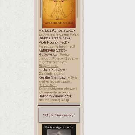
Mariusz Agnosiewicz -
Zapomniane dzieje Polski
Wanda Krzemińska i
Piotr Nowak (red) -
Przestrzenie informacji
Katarzyna Sztop-
Rutkowska -
Próba
dialogu. Polacy i Żydzi w
międzywojennym
Białymstoku
Ludwik Bazylow -
Obalenie caratu
Kerstin Steinbach -
Były
kiedyś lepsze czasy...
(1965-1975)
Znienawidzone obrazy i
ich wyparty przekaz
Barbara Włodarczyk -
Nie ma jednej Rosji
Sklepik "Racjonalisty"