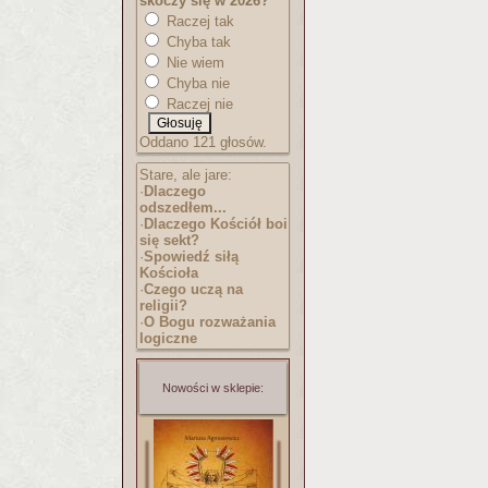
skoczy się w 2026?
Raczej tak
Chyba tak
Nie wiem
Chyba nie
Raczej nie
Oddano 121 głosów.
Stare, ale jare:
·
Dlaczego
odszedłem...
·
Dlaczego Kościół boi
się sekt?
·
Spowiedź siłą
Kościoła
·
Czego uczą na
religii?
·
O Bogu rozważania
logiczne
Nowości w sklepie: