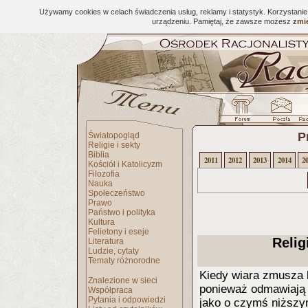
Używamy cookies w celach świadczenia usług, reklamy i statystyk. Korzystani
urządzeniu. Pamiętaj, że zawsze możesz
zmie
P
Światopogląd
Religie i sekty
Biblia
2011
2012
2013
2014
2
Kościół i Katolicyzm
Filozofia
Nauka
Społeczeństwo
Prawo
Państwo i polityka
Kultura
Felietony i eseje
Relig
Literatura
Ludzie, cytaty
Tematy różnorodne
Kiedy wiara zmusza l
Znalezione w sieci
ponieważ odmawiają k
Współpraca
Pytania i odpowiedzi
jako o czymś niższy