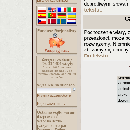
Listy od czytelników
dobrotliwymi słowami
tekstu..
C
Fundusz Racjonalisty
Pochodzenie wiary, z
przeszłości, może po
rozwiążemy. Niemniej
zbliżamy się choćby
Wesprzyj nas..
Do tekstu..
Zarejestrowaliśmy
295.997.494
wizyty
Ponad 1062 autorów
napisało
dla nas 7343
tekstów.
Zajęłyby one 28930
stron A4
Kryteri
z działu
Wyszukaj na stronach:
z miesi
z roku:
Kryteria szczegółowe
dowoln
Najnowsze strony..
Ostatnie wątki Forum
:
iluzja wolności
Wzór na liczby
parzyste i nie par..
Dogmat o Trójcy