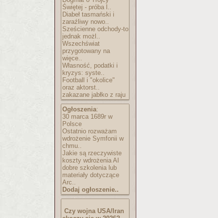
Świętej - próba l..
Diabeł tasmański i
zaraźliwy nowo..
Sześcienne odchody-to
jednak możl..
Wszechświat
przygotowany na
więce..
Własność, podatki i
kryzys: syste..
Football i "okolice"
oraz aktorst..
zakazane jabłko z raju
Ogłoszenia
:
30 marca 1689r w
Polsce
Ostatnio rozważam
wdrożenie Symfonii w
chmu..
Jakie są rzeczywiste
koszty wdrożenia AI
dobre szkolenia lub
materiały dotyczące
Arc..
Dodaj ogłoszenie..
Czy wojna USA/Iran