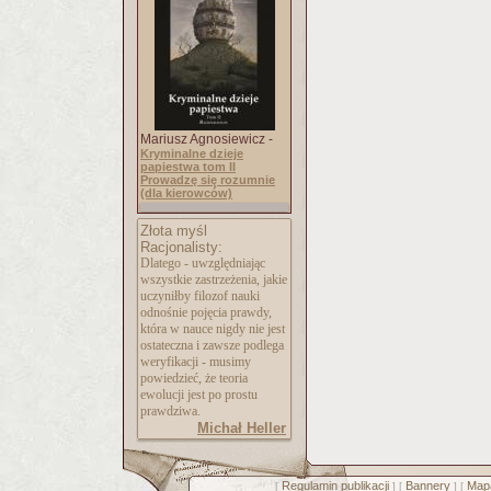
Mariusz Agnosiewicz -
Kryminalne dzieje
papiestwa tom II
Prowadzę się rozumnie
(dla kierowców)
Złota myśl
Racjonalisty:
Dlatego - uwzględniając
wszystkie zastrzeżenia, jakie
uczyniłby filozof nauki
odnośnie pojęcia prawdy,
która w nauce nigdy nie jest
ostateczna i zawsze podlega
weryfikacji - musimy
powiedzieć, że teoria
ewolucji jest po prostu
prawdziwa.
Michał Heller
Regulamin publikacji
Bannery
Mapa
[
] [
] [