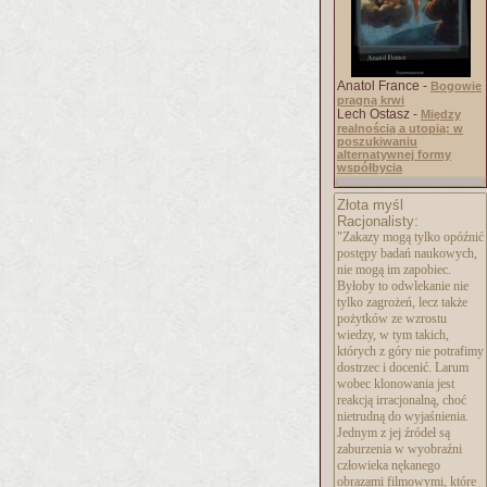
Anatol France -
Bogowie
pragną krwi
Lech Ostasz -
Między
realnością a utopią: w
poszukiwaniu
alternatywnej formy
współbycia
Złota myśl
Racjonalisty:
"Zakazy mogą tylko opóźnić
postępy badań naukowych,
nie mogą im zapobiec.
Byłoby to odwlekanie nie
tylko zagrożeń, lecz także
pożytków ze wzrostu
wiedzy, w tym takich,
których z góry nie potrafimy
dostrzec i docenić. Larum
wobec klonowania jest
reakcją irracjonalną, choć
nietrudną do wyjaśnienia.
Jednym z jej źródeł są
zaburzenia w wyobraźni
człowieka nękanego
obrazami filmowymi, które