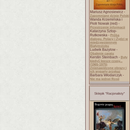
Mariusz Agnosiewicz -
Zapomniane dzieje Polski
Wanda Krzemińska i
Piotr Nowak (red) -
Przestrzenie informacji
Katarzyna Sztop-
Rutkowska -
Próba
dialogu. Polacy i Żydzi w
międzywojennym
Białymstoku
Ludwik Bazylow -
Obalenie caratu
Kerstin Steinbach -
Były
kiedyś lepsze czasy...
(1965-1975)
Znienawidzone obrazy i
ich wyparty przekaz
Barbara Włodarczyk -
Nie ma jednej Rosji
Sklepik "Racjonalisty"