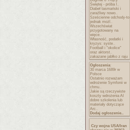
Świętej - próba l..
Diabeł tasmański i
zaraźliwy nowo..
Sześcienne odchody-to
jednak możl..
Wszechświat
przygotowany na
więce..
Własność, podatki i
kryzys: syste..
Football i "okolice"
oraz aktorst..
zakazane jabłko z raju
Ogłoszenia
:
30 marca 1689r w
Polsce
Ostatnio rozważam
wdrożenie Symfonii w
chmu..
Jakie są rzeczywiste
koszty wdrożenia AI
dobre szkolenia lub
materiały dotyczące
Arc..
Dodaj ogłoszenie..
Czy wojna USA/Iran