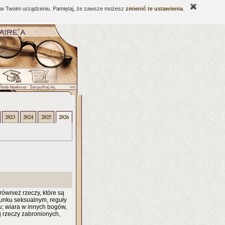
ne w Twoim urządzeniu. Pamiętaj, że zawsze możesz
zmienić te ustawienia
.
2023
2024
2025
2026
również rzeczy, które są
osunku seksualnym, reguły
; wiara w innych bogów,
j rzeczy zabronionych,