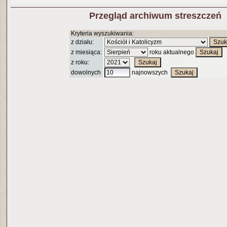
Przegląd archiwum streszczeń
Kryteria wyszukiwania:
z działu:
z miesiąca:
roku aktualnego
z roku:
dowolnych
najnowszych