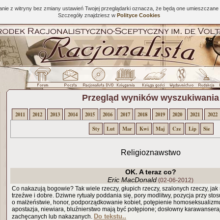
tanie z witryny bez zmiany ustawień Twojej przeglądarki oznacza, że będą one umieszcza
Szczegóły znajdziesz w
Polityce Cookies
Przegląd wyników wyszukiwania
2011
2012
2013
2014
2015
2016
2017
2018
2019
2020
2021
2022
Sty
Lut
Mar
Kwi
Maj
Cze
Lip
Sie
Religioznawstwo
OK. A teraz co?
Eric MacDonald
(02-06-2012)
Co nakazują bogowie? Tak wiele rzeczy, głupich rzeczy, szalonych rzeczy, jak 
trzeźwe i dobre. Dziwne rytuały poddania się, pory modlitwy, pozycja przy st
o małżeństwie, honor, podporządkowanie kobiet, potępienie homoseksualizmu
apostazja, niewiara, bluźnierstwo mają być potępione; dosłowny karawansera
Do tekstu..
zachęcanych lub nakazanych.