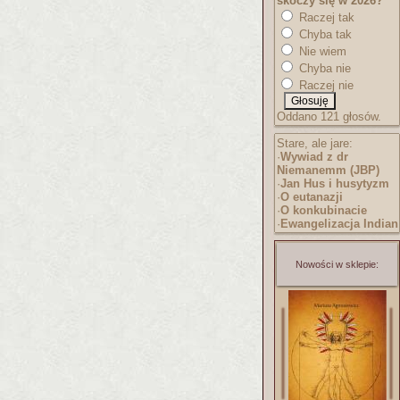
skoczy się w 2026?
Raczej tak
Chyba tak
Nie wiem
Chyba nie
Raczej nie
Oddano 121 głosów.
Stare, ale jare:
·
Wywiad z dr
Niemanemm (JBP)
·
Jan Hus i husytyzm
·
O eutanazji
·
O konkubinacie
·
Ewangelizacja Indian
Nowości w sklepie: