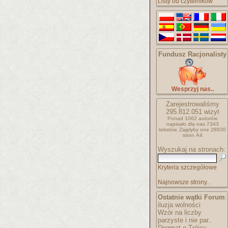
Listy od czytelników
Fundusz Racjonalisty
Wesprzyj nas..
Zarejestrowaliśmy
295.812.051
wizyt
Ponad 1062 autorów
napisało
dla nas 7343
tekstów.
Zajęłyby one 28930
stron A4
Wyszukaj na stronach:
Kryteria szczegółowe
Najnowsze strony..
Ostatnie wątki Forum
:
iluzja wolności
Wzór na liczby
parzyste i nie par..
Dogmat o Trójcy