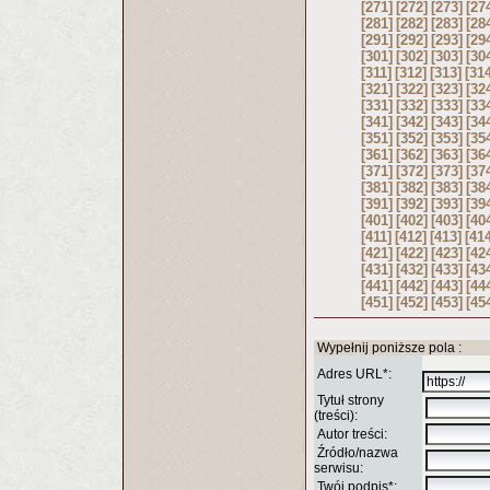
[271]
[272]
[273]
[27
[281]
[282]
[283]
[28
[291]
[292]
[293]
[29
[301]
[302]
[303]
[30
[311]
[312]
[313]
[31
[321]
[322]
[323]
[32
[331]
[332]
[333]
[33
[341]
[342]
[343]
[34
[351]
[352]
[353]
[35
[361]
[362]
[363]
[36
[371]
[372]
[373]
[37
[381]
[382]
[383]
[38
[391]
[392]
[393]
[39
[401]
[402]
[403]
[40
[411]
[412]
[413]
[41
[421]
[422]
[423]
[42
[431]
[432]
[433]
[43
[441]
[442]
[443]
[44
[451]
[452]
[453]
[45
Wypełnij poniższe pola :
Adres URL*:
Tytuł strony
(treści):
Autor treści:
Źródło/nazwa
serwisu:
Twój podpis*: