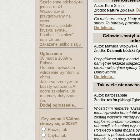
Neuroscience
Sześcienne odchody-to
Autor: Kerri Smith
jednak możl..
D
Źrodło:
Nature
Zgłosił/a:
Wszechświat
przygotowany na
Co robi nasz mózg, kiedy my
więce..
sporo. To bardziej pracohol
Własność, podatki i
Do tekstu..
kryzys: syste..
Football i "okolice"
Człowiek-motyl u
oraz aktorst..
kola
zakazane jabłko z raju
Autor: Matylda Witkowska
Źrodło:
Dziennik Łódzki
Zgł
Ogłoszenia
:
30 marca 1689r w
Przy głównej ulicy w Łodzi
Polsce
namiętnej lekturze książec
Ostatnio rozważam
niezobowiązujące rytuały :
wdrożenie Symfonii w
Dobrowolnie.
Do tekstu..
chmu..
Jakie są rzeczywiste
Tak wiele nienawiśc
koszty wdrożenia AI
dobre szkolenia lub
Autor: bartoszapple
materiały dotyczące
Źrodło:
tokfm.pl/blogi
Zgłos
Arc..
Dodaj ogłoszenie..
W ostatnim numerze "Uważ
temat zjawiska homofobii w
zostają wszelkie inicjatyw
Czy wojna USA/Iran
nagłośnić problem przemoc
skoczy się w 2026?
orientacji seksualnej czy t
Raczej tak
Polskiego Radia można było
fatalnie w polskich szkołach
Chyba tak
jednak, że po pierwszym akc