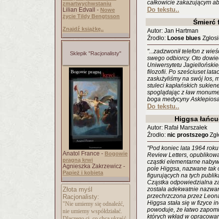
całkowicie zakazującym abo
zmartwychwstaniu
Do tekstu..
Lilian Edvall -
Nowe
życie Tildy Bengtsson
Śmierć f
Znajdź książkę..
Autor: Jan Hartman
Źrodło:
Loose blues
Zgłosi
"...zadzwonił telefon z wieś
Sklepik "Racjonalisty"
swego odbiorcy. Oto dowie
Uniwersytetu Jagiellońskie
filozofii. Po sześciuset la
zasłużyliśmy na swój los, m
stuleci kapłańskich sukien
spoglądając z ław monumen
boga medycyny Asklepiosa,
Do tekstu..
Higgsa łańcu
Autor: Rafał Marszałek
Źrodło:
nic prostszego
Zgło
"Pod koniec lata 1964 roku
Anatol France -
Bogowie
Review Letters, opublikowa
pragną krwi
cząstki elementarne nabywa
Agnieszka Zakrzewicz -
pole Higgsa, nazwane tak 
Papież i kobieta
figurujących na tych publik
Cząstka odpowiedzialna z
Złota myśl
została adekwatnie nazwana
przechrzczona przez Leon
Racjonalisty:
Higgsa stała się w fizyce
"Nie umiemy się odnaleźć,
powoduje, że łatwo zapomi
nie umiemy współdziałać.
których wkład w opracowanie 
Dlaczego ci, co chcą ukraść