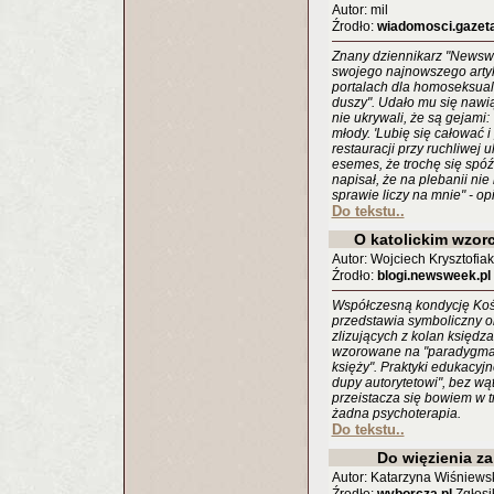
Autor: mil
Źrodło:
wiadomosci.gazeta
Znany dziennikarz "Newsw
swojego najnowszego arty
portalach dla homoseksual
duszy". Udało mu się nawiąz
nie ukrywali, że są gejami: 
młody. 'Lubię się całować i 
restauracji przy ruchliwej 
esemes, że trochę się spó
napisał, że na plebanii nie
sprawie liczy na mnie" - op
Do tekstu..
O katolickim wzor
Autor: Wojciech Krysztofiak
Źrodło:
blogi.newsweek.pl
Współczesną kondycję Kośc
przedstawia symboliczny o
zlizujących z kolan księdz
wzorowane na "paradygmaci
księży". Praktyki edukacyj
dupy autorytetowi", bez wą
przeistacza się bowiem w t
żadna psychoterapia.
Do tekstu..
Do więzienia z
Autor: Katarzyna Wiśniews