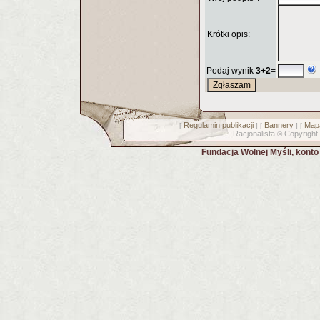
Krótki opis:
Podaj wynik
3+2
=
Regulamin publikacji
Bannery
Mapa
[
] [
] [
Racjonalista
Copyright
©
Fundacja Wolnej Myśli, kont