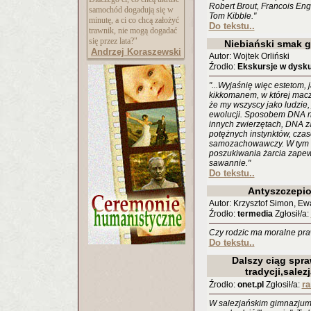
Robert Brout, Francois Eng
samochód dogadują się w
Tom Kibble."
minutę, a ci co chcą założyć
Do tekstu..
trawnik, nie mogą dogadać
się przez lata?"
Niebiański smak 
Andrzej Koraszewski
Autor: Wojtek Orliński
Źrodło:
Ekskursje w dysku
"...Wyjaśnię więc estetom,
kikkomanem, w której macz
że my wszyscy jako ludzie
ewolucji. Sposobem DNA na
innych zwierzętach, DNA z
potężnych instynktów, cza
samozachowawczy. W tym k
poszukiwania żarcia zape
sawannie."
Do tekstu..
Antyszczepi
Autor: Krzysztof Simon, E
Źrodło:
termedia
Zgłosił/a:
Czy rodzic ma moralne pr
Do tekstu..
Dalszy ciąg spr
tradycji,sale
r
Źrodło:
onet.pl
Zgłosił/a:
W salezjańskim gimnazjum 