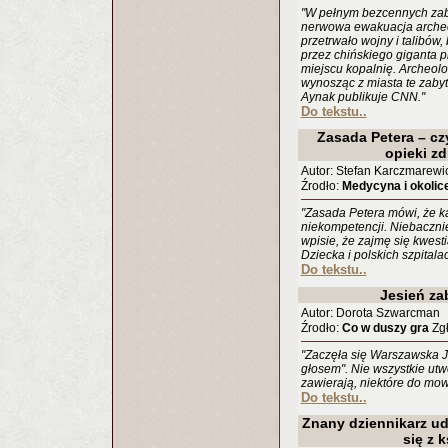
"W pełnym bezcennych zab
nerwowa ewakuacja archeol
przetrwało wojny i talibów
przez chińskiego giganta 
miejscu kopalnię. Archeolod
wynosząc z miasta te zabyt
Aynak publikuje CNN."
Do tekstu..
Zasada Petera – cz
opieki z
Autor: Stefan Karczmarewi
Źrodło:
Medycyna i okolic
"Zasada Petera mówi, że k
niekompetencji. Niebaczn
wpisie, że zajmę się kwes
Dziecka i polskich szpitala
Do tekstu..
Jesień za
Autor: Dorota Szwarcman
Źrodło:
Co w duszy gra
Zgł
"Zaczęła się Warszawska Jes
głosem". Nie wszystkie utwor
zawierają, niektóre do mow
Do tekstu..
Znany dziennikarz u
się z 