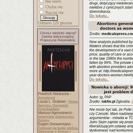
Nie wiem
drugi, dotyczący nietolera
Chyba nie
niektóre z cynicznych zda
dziennikarza.
Raczej nie
Do tekstu..
Oddano 120 głosów.
Abortions generate
doctors as wome
Chcesz wiedzieć więcej?
Źrodło:
medicalxpress.co
Zamów dobrą książkę.
Propozycje Racjonalisty:
New analysis published by
Matters shows that the crim
the development of a vast il
price, quality of care or ac
in the late 1980s the numbe
fallen by 99%. The private t
with abortion providers ad
more at: http://medicalxpr
year-doctors-women.html#
Do tekstu..
Nowicka o aborcji: 
jest problem 
Friedrich Nietzsche -
Autor: jg, PAP
Antychryst
Lucas L. Grabeel -
Źrodło:
tokfm.pl
Zgłosił/a:
Homo
Sanctus. Opowieść
homokapłana
Nie może być tak, że Polki
Mariusz Agnosiewicz -
czy Czeszki. Mam nadzieję
Heretyckie dziedzictwo
argumentów - mówiła w TO
Europy
Jutro Sejm zajmie się proje
Eugen Drewermann -
liberalizującym ustawę ant
Zstępuję na barkę słońca.
dyskutować nad konkurency
Medytacje o śmierci i