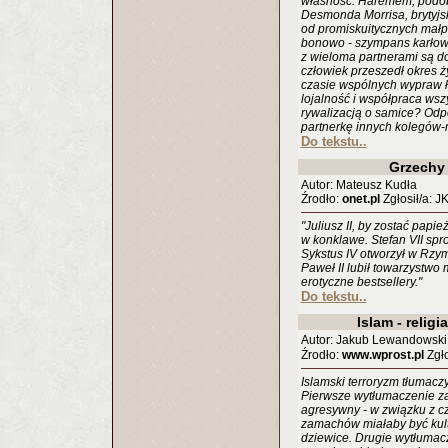
własność. Haremem, podobn
Desmonda Morrisa, brytyjs
od promiskuitycznych małp
bonowo - szympans karłowa
z wieloma partnerami są doś
człowiek przeszedł okres 
czasie wspólnych wypraw ł
lojalność i współpraca wsz
rywalizacją o samice? Odp
partnerkę innych kolegów-
Do tekstu..
Grzechy
Autor: Mateusz Kudła
Źrodło:
onet.pl
Zgłosił/a: J
"Juliusz II, by zostać papi
w konklawe. Stefan VII sp
Sykstus IV otworzył w Rzym
Paweł II lubił towarzystwo 
erotyczne bestsellery."
Do tekstu..
Islam - relig
Autor: Jakub Lewandowski
Źrodło:
www.wprost.pl
Zgło
Islamski terroryzm tłumacz
Pierwsze wytłumaczenie za
agresywny - w związku z 
zamachów miałaby być kult
dziewice. Drugie wytłumacz