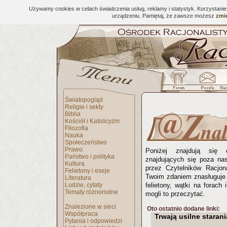
Używamy cookies w celach świadczenia usług, reklamy i statystyk. Korzystani
urządzeniu. Pamiętaj, że zawsze możesz
zmie
Światopogląd
Religie i sekty
Biblia
Kościół i Katolicyzm
Filozofia
Nauka
Społeczeństwo
Prawo
Poniżej znajdują się 
Państwo i polityka
znajdujących się poza na
Kultura
przez Czytelników Racjona
Felietony i eseje
Twoim zdaniem znasługuje 
Literatura
Ludzie, cytaty
felietony, wątki na forach 
Tematy różnorodne
mogli to przeczytać.
Znalezione w sieci
Oto ostatnio dodane linki:
Współpraca
Trwają usilne staran
Pytania i odpowiedzi