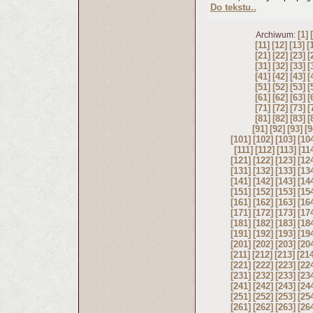
Do tekstu..
[1]
Archiwum:
[11]
[12]
[13]
[
[21]
[22]
[23]
[
[31]
[32]
[33]
[
[41]
[42]
[43]
[
[51]
[52]
[53]
[
[61]
[62]
[63]
[
[71]
[72]
[73]
[
[81]
[82]
[83]
[
[91]
[92]
[93]
[9
[101]
[102]
[103]
[10
[111]
[112]
[113]
[11
[121]
[122]
[123]
[12
[131]
[132]
[133]
[13
[141]
[142]
[143]
[14
[151]
[152]
[153]
[15
[161]
[162]
[163]
[16
[171]
[172]
[173]
[17
[181]
[182]
[183]
[18
[191]
[192]
[193]
[19
[201]
[202]
[203]
[20
[211]
[212]
[213]
[21
[221]
[222]
[223]
[22
[231]
[232]
[233]
[23
[241]
[242]
[243]
[24
[251]
[252]
[253]
[25
[261]
[262]
[263]
[26