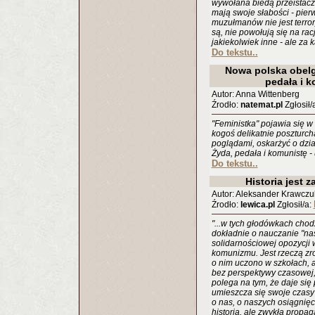
wywołana biedą przeistacza
mają swoje słabości - pier
muzułmanów nie jest terrory
są, nie powołują się na ra
jakiekolwiek inne - ale za
Do tekstu..
Nowa polska obelg
pedała i 
Autor: Anna Wittenberg
Źrodło:
natemat.pl
Zgłosił/
"Feministka" pojawia się w
kogoś delikatnie poszturch
poglądami, oskarżyć o dzia
Żyda, pedała i komunistę -
Do tekstu..
Historia jest 
Autor: Aleksander Krawczu
Źrodło:
lewica.pl
Zgłosił/a:
"...w tych głodówkach chod
dokładnie o nauczanie "nas
solidarnościowej opozycji 
komunizmu. Jest rzeczą zro
o nim uczono w szkołach, a
bez perspektywy czasowej, n
polega na tym, że daje się
umieszcza się swoje czasy 
o nas, o naszych osiągnięci
historia, ale zwykła propag