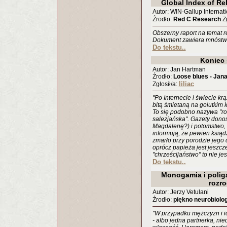
Global Index of Re
Autor: WIN-Gallup Internati
Źrodło:
Red C Research
Zg
Obszerny raport na temat re
Dokument zawiera mnóstwo
Do tekstu..
Koniec 
Autor: Jan Hartman
Źrodło:
Loose blues - Jan
liliac
Zgłosił/a:
"Po Internecie i świecie kr
bitą śmietaną na golutkim
To się podobno nazywa "ro
salezjańska". Gazety dono
Magdalenę?) i potomstwo, a
informują, że pewien ksiąd
zmarło przy porodzie jego d
oprócz papieża jest jeszcze 
"chrześcijaństwo" to nie jes
Do tekstu..
Monogamia i polig
rozr
Autor: Jerzy Vetulani
Źrodło:
piękno neurobiolog
"W przypadku mężczyzn i ic
- albo jedna partnerka, nie