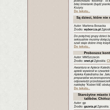
przechodzić "kocenia". To 
bitej śmietanki (bądź piank
Kozyry.
Do tekstu..
Są dzieci, które ni
Autor: Marlena Bosacka
Źrodło:
wyborcza.pl
Zgłosił
Do potężnej grupy dzieci b
seksualnie musimy dołączyć
szali staje dobre imię księ
Do tekstu..
Proboszcz kont
Autor: MMSzczecin
Ch
Źrodło:
onet.pl
Zgłosił/a:
Awantura w Aptece Katedral
apteki wywiesił w czwartek
Apteka Katedralna św. Jak
preparatów wczesnoporonny
odpowiedzi przedstawiciel
naklejkę "Kobiet NIE obsłu
Do tekstu..
Starożytne miasto i
talibów. Chińc
Autor: gp
Źrodło:
gazeta.pl
Zgłosił/a: