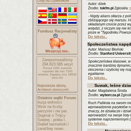
Listy od czytelników
Autor: dżek
Źrodło:
tokfm.pl
Zgłosił/a:
- Nigdy alians ołtarza z pol
zbliżającego się marszu. H
składanym cnocie przez wys
wstydzi, z niczym się nie k
Fundusz Racjonalisty
pisze w "Tygodniku Powsz
Do tekstu..
Społeczeństwa napęd
Autor: Mariusz Błoński
Wesprzyj nas..
Źrodło:
Stanford Universit
Zarejestrowaliśmy
Społeczeństwa klasowe, w 
294.823.585
wizyt
znacznie bardziej dynamicz
Ponad 1062 autorów
otoczenia i szybciej się ro
napisało
dla nas 7343
egalitarne.
tekstów.
Zajęłyby one 28930
Do tekstu..
stron A4
Suwak, leśne dziad
Najnowsze strony..
Archiwum streszczeń..
Autor: Magdalena Środa
Źrodło:
wyborcza.pl
Zgłosił
Ostatnie wątki Forum
:
iluzja wolności
Ruch Palikota na swoim ni
Wzór na liczby
wprowadzenie parytetów na
parzyste i nie par..
znaczy, że działacze i dzia
Dogmat o Trójcy
wprowadzić na swoje listy 
systemie naprzemiennym (k
Świętej - próba l..
Do tekstu..
Diabeł tasmański i
zaraźliwy nowo..