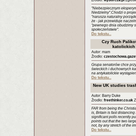
Źrodło:
wyborcza.pl
Zgłosił
''Niebezpiecznym eksperyme
Niedzielny''.Chodzi o proje
''narusza naturalny porząde
że - jak przewiduje naczeln
''pewnego dnia obudzimy 
społeczeństwie''.
Do tekstu..
Czy Ruch Paliko
katolickic
Autor: mam
Źrodło:
czestochowa.gazet
Grupa senatorów chce przy
świeckich i duchownych kat
na antykatolickie wystąpie
Do tekstu..
New UK studies trash
Autor: Barry Duke
Źrodło:
freethinker.co.uk
Z
FAR from being the Christian
is, Britain is fast distancing
significant polls recently 
points out that the two large
not, by any stretch of the im
Do tekstu..