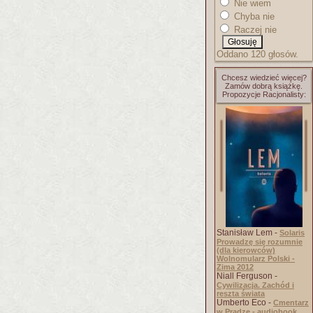
Nie wiem
Chyba nie
Raczej nie
Oddano 120 głosów.
Chcesz wiedzieć więcej?
Zamów dobrą książkę.
Propozycje Racjonalisty:
Stanisław Lem -
Solaris
Prowadzę się rozumnie
(dla kierowców)
Wolnomularz Polski -
Zima 2012
Niall Ferguson -
Cywilizacja. Zachód i
reszta świata
Umberto Eco -
Cmentarz
w Pradze - audiobook