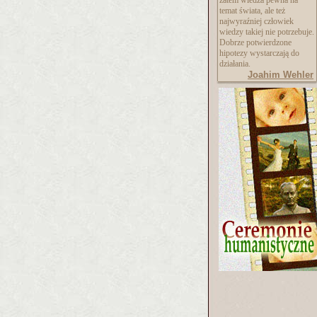
zatem wiedza pewna na
temat świata, ale też
najwyraźniej człowiek
wiedzy takiej nie potrzebuje.
Dobrze potwierdzone
hipotezy wystarczają do
działania.
Joahim Wehler