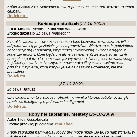
Krótki wywiad z ks. Sławomirem Szczepaniakiem, doktorem filozofii na temat
celibatu.
Do tekstu..
Kariera po studiach
27-10-2009
(
)
Autor: Marcine Nowicki, Katarzyna Włodkowska
Źrodło:
gazeta.pl
Zgłosił/a: waldeck77
Z punktu widzenia nowoczesnej gospodarki bezwarunkowa teza, że tylko
inżynierowie są przyszłością, jest nieprawdziwa. Wiedza została podzielona
na: analityczną (naukową), inżynierską i syntetyczną. Sukces osiągną te
kraje czy regiony, które będą umiały te trzy elementy ze sobą zgrać, czyli
umiejętnie połączą to, co zostało już wymyślone, tworząc coś nowatorskiego.
(...) Dlatego uważam, że sztywna, nawet pokusiłbym się o stwierdzenie
przaśna inżynieria, którą kultywuje się na naszych uczelniach, nie ma
przyszłości.
Do tekstu..
27-10-2009
(
)
Zgłosił/a: Janusz
opis eksperymentu z zakresu robotyki, w wyniku którego roboty rozwinęły
namiastki inteligencji roju (swarm intelligence)
Do tekstu..
Ropy nie zabraknie, niestety
26-10-2009
(
)
Autor: Piotr Kossobudzki
ramichael
Źrodło:
przekroj.pl
Zgłosił/a:
Kiedy zabraknie nam węgla i ropy? Być może nigdy. Bo to, co nam wciskali w
szkole o tak zwanych paliwach kopalnych, wcale nie musi być prawdą!