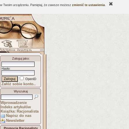
ne w Twoim urządzeniu. Pamiętaj, że zawsze możesz
zmienić te ustawienia
.
Zaloguj jako
:
Hasło
:
OpenID
Załóż sobie konto..
Wyszukaj
Wprowadzenie
Indeks artykułów
Książka: Racjonalista
Napisz do nas
Newsletter
Promocja Racjonalisty