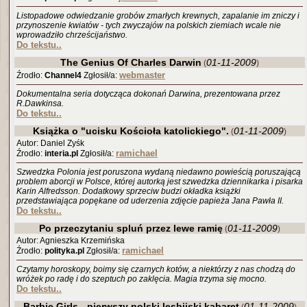
Listopadowe odwiedzanie grobów zmarłych krewnych, zapalanie im zniczy i
przynoszenie kwiatów - tych zwyczajów na polskich ziemiach wcale nie
wprowadziło chrześcijaństwo.
Do tekstu..
The Genius Of Charles Darwin
01-11-2009
(
)
webmaster
Źrodło:
Channel4
Zgłosił/a:
Dokumentalna seria dotycząca dokonań Darwina, prezentowana przez
R.Dawkinsa.
Do tekstu..
Książka o "ucisku Kościoła katolickiego".
01-11-2009
(
)
Autor: Daniel Zyśk
ramichael
Źrodło:
interia.pl
Zgłosił/a:
Szwedzka Polonia jest poruszona wydaną niedawno powieścią poruszającą
problem aborcji w Polsce, której autorką jest szwedzka dziennikarka i pisarka
Karin Alfredsson. Dodatkowy sprzeciw budzi okładka książki
przedstawiająca popękane od uderzenia zdjęcie papieża Jana Pawła II.
Do tekstu..
Po przeczytaniu spluń przez lewe ramię
01-11-2009
(
)
Autor: Agnieszka Krzemińska
ramichael
Źrodło:
polityka.pl
Zgłosił/a:
Czytamy horoskopy, boimy się czarnych kotów, a niektórzy z nas chodzą do
wróżek po radę i do szeptuch po zaklęcia. Magia trzyma się mocno.
Do tekstu..
Barbie Girls - pierwszy polski lesbijski kabaret
01-11-2009