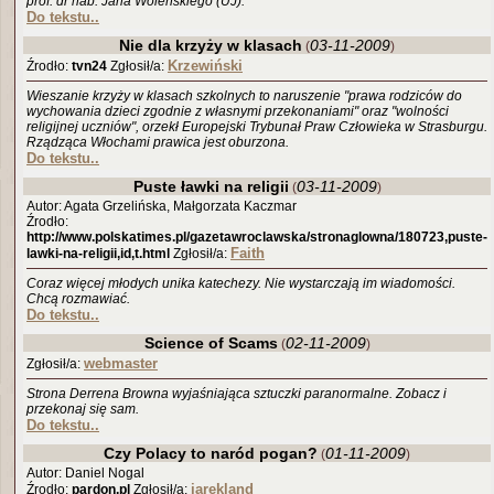
prof. dr hab. Jana Woleńskiego (UJ).
Do tekstu..
Nie dla krzyży w klasach
03-11-2009
(
)
Krzewiński
Źrodło:
tvn24
Zgłosił/a:
Wieszanie krzyży w klasach szkolnych to naruszenie "prawa rodziców do
wychowania dzieci zgodnie z własnymi przekonaniami" oraz "wolności
religijnej uczniów", orzekł Europejski Trybunał Praw Człowieka w Strasburgu.
Rządząca Włochami prawica jest oburzona.
Do tekstu..
Puste ławki na religii
03-11-2009
(
)
Autor: Agata Grzelińska, Małgorzata Kaczmar
Źrodło:
http://www.polskatimes.pl/gazetawroclawska/stronaglowna/180723,puste-
Faith
lawki-na-religii,id,t.html
Zgłosił/a:
Coraz więcej młodych unika katechezy. Nie wystarczają im wiadomości.
Chcą rozmawiać.
Do tekstu..
Science of Scams
02-11-2009
(
)
webmaster
Zgłosił/a:
Strona Derrena Browna wyjaśniająca sztuczki paranormalne. Zobacz i
przekonaj się sam.
Do tekstu..
Czy Polacy to naród pogan?
01-11-2009
(
)
Autor: Daniel Nogal
jarekland
Źrodło:
pardon.pl
Zgłosił/a: