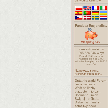
Listy od czytelników
Fundusz Racjonalisty
Wesprzyj nas..
Zarejestrowaliśmy
295.324.946
wizyt
Ponad 1062 autorów
napisało
dla nas 7343
tekstów.
Zajęłyby one 28930
stron A4
Najnowsze strony..
Archiwum streszczeń..
Ostatnie wątki Forum
:
iluzja wolności
Wzór na liczby
parzyste i nie par..
Dogmat o Trójcy
Świętej - próba l..
Diabeł tasmański i
zaraźliwy nowo..