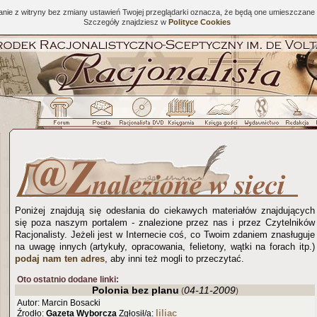
tanie z witryny bez zmiany ustawień Twojej przeglądarki oznacza, że będą one umieszcza
Szczegóły znajdziesz w
Polityce Cookies
Poniżej znajdują się odesłania do ciekawych materiałów znajdujących
się poza naszym portalem - znalezione przez nas i przez Czytelników
Racjonalisty. Jeżeli jest w Internecie coś, co Twoim zdaniem znasługuje
na uwagę innych (artykuły, opracowania, felietony, wątki na forach itp.)
podaj nam ten adres
, aby inni też mogli to przeczytać.
Oto ostatnio dodane linki:
Polonia bez planu
04-11-2009
(
)
Autor: Marcin Bosacki
liliac
Źrodło:
Gazeta Wyborcza
Zgłosił/a: