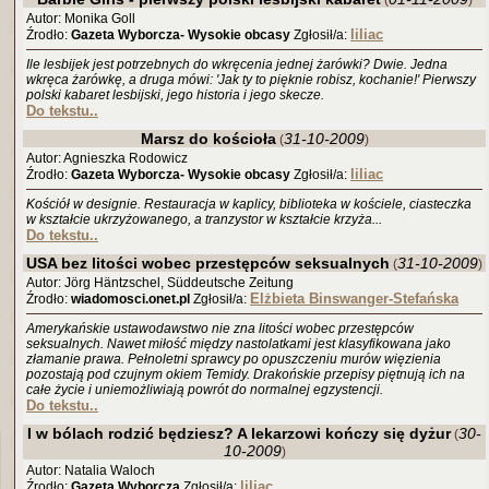
(
)
Autor: Monika Goll
liliac
Źrodło:
Gazeta Wyborcza- Wysokie obcasy
Zgłosił/a:
Ile lesbijek jest potrzebnych do wkręcenia jednej żarówki? Dwie. Jedna
wkręca żarówkę, a druga mówi: 'Jak ty to pięknie robisz, kochanie!' Pierwszy
polski kabaret lesbijski, jego historia i jego skecze.
Do tekstu..
Marsz do kościoła
31-10-2009
(
)
Autor: Agnieszka Rodowicz
liliac
Źrodło:
Gazeta Wyborcza- Wysokie obcasy
Zgłosił/a:
Kościół w designie. Restauracja w kaplicy, biblioteka w kościele, ciasteczka
w kształcie ukrzyżowanego, a tranzystor w kształcie krzyża...
Do tekstu..
USA bez litości wobec przestępców seksualnych
31-10-2009
(
)
Autor: Jörg Häntzschel, Süddeutsche Zeitung
Elżbieta Binswanger-Stefańska
Źrodło:
wiadomosci.onet.pl
Zgłosił/a:
Amerykańskie ustawodawstwo nie zna litości wobec przestępców
seksualnych. Nawet miłość między nastolatkami jest klasyfikowana jako
złamanie prawa. Pełnoletni sprawcy po opuszczeniu murów więzienia
pozostają pod czujnym okiem Temidy. Drakońskie przepisy piętnują ich na
całe życie i uniemożliwiają powrót do normalnej egzystencji.
Do tekstu..
I w bólach rodzić będziesz? A lekarzowi kończy się dyżur
30-
(
10-2009
)
Autor: Natalia Waloch
liliac
Źrodło:
Gazeta Wyborcza
Zgłosił/a: