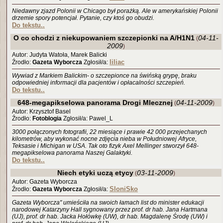
Niedawny zjazd Polonii w Chicago był porażką. Ale w amerykańskiej Polonii
drzemie spory potencjał. Pytanie, czy ktoś go obudzi.
Do tekstu..
O co chodzi z niekupowaniem szczepionki na A/H1N1
04-11-
(
2009
)
Autor: Judyta Watoła, Marek Balicki
liliac
Źrodło:
Gazeta Wyborcza
Zgłosił/a:
Wywiad z Markiem Balickim- o szczepionce na świńską grypę, braku
odpowiedniej informacji dla pacjentów i opłacalności szczepień.
Do tekstu..
648-megapikselowa panorama Drogi Mlecznej
04-11-2009
(
)
Autor: Krzysztof Basel
Źrodło:
Fotoblogia
Zgłosił/a: Pawel_L
3000 połączonych fotografii, 22 miesiące i prawie 42 000 przejechanych
kilometrów, aby wykonać nocne zdjęcia nieba w Południowej Afryce,
Teksasie i Michigan w USA. Tak oto fizyk Axel Mellinger stworzył 648-
megapikselowa panorama Naszej Galaktyki.
Do tekstu..
Niech etyki uczą etycy
03-11-2009
(
)
Autor: Gazeta Wyborcza
SloniSko
Źrodło:
Gazeta Wyborcza
Zgłosił/a:
Gazeta Wyborcza" umieściła na swoich łamach list do minister edukacji
narodowej Katarzyny Hall sygnowany przez prof. dr hab. Jana Hartmana
(UJ), prof. dr hab. Jacka Hołówkę (UW), dr hab. Magdalenę Środę (UW) i