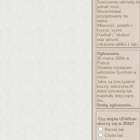
Sześcienne odchody-to
jednak możl..
Wszechświat
przygotowany na
więce..
Własność, podatki i
kryzys: syste..
Football i "okolice"
oraz aktorst..
zakazane jabłko z raju
Ogłoszenia
:
30 marca 1689r w
Polsce
Ostatnio rozważam
wdrożenie Symfonii w
chmu..
Jakie są rzeczywiste
koszty wdrożenia AI
dobre szkolenia lub
materiały dotyczące
Arc..
Dodaj ogłoszenie..
Czy wojna USA/Iran
skoczy się w 2026?
Raczej tak
Chyba tak