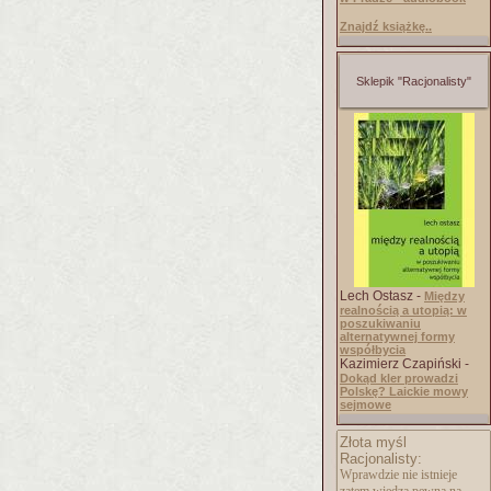
Znajdź książkę..
Sklepik "Racjonalisty"
Lech Ostasz -
Między
realnością a utopią: w
poszukiwaniu
alternatywnej formy
współbycia
Kazimierz Czapiński -
Dokąd kler prowadzi
Polskę? Laickie mowy
sejmowe
Złota myśl
Racjonalisty:
Wprawdzie nie istnieje