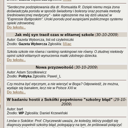
"Serdeczne podziękowania dla dr. Romualda R. Dzięki niemu moja żona
doświadczyła porodu w sposób świadomy i bolesny oraz poznała metody
średniowiecznej medycyny" - takie ogłoszenie ma się dziś ukazać w
"Expressie Bydgoskim". Uroki porodu pod auspicjami publicznego systemu
opieki zdrowotnej.
Do tekstu..
Jak mój syn tracił czas w elitarnej szkole
30-10-2009
(
)
Autor: Gazeta Wyborcza, list od czytelniczki
liliac
Źrodło:
Gazeta Wyborcza
Zgłosił/a:
Szkoła szkole nie równa i ranking rankingowi nie równy. O złudnej niekiedy
opinii szkół elitarnych wynurzenia matki zdolnego dziecka.
Do tekstu..
Nowa przyzwoitość
30-10-2009
(
)
Autor: Adam Szostkiewicz
Źrodło:
Polityka
Zgłosił/a: Pawel_L
Czy można być etycznym, a nie wierzyć w Boga? Odpowiedź, że można,
wydaje się banałem, lecz nie w Polsce XXI w.
Do tekstu..
W badaniu hostii z Sokółki popełniono "szkolny błąd"
29-10-
(
2009
)
Autor: bart
Źrodło:
WP
Zgłosił/a: Daniel Krzewiński
I znów o Sokółce: Prof. Chyczewski uważa, że koledzy, którzy podjęli się
diagnozy popełnili szkolny błąd, polegający na tym, że próbowali połączyć