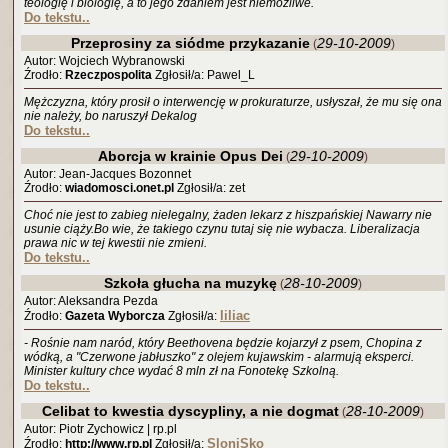
teologię i biologię, a to jego zdaniem jest niemożliwe.
Do tekstu..
Przeprosiny za siódme przykazanie
29-10-2009
(
)
Autor: Wojciech Wybranowski
Źrodło:
Rzeczpospolita
Zgłosił/a: Pawel_L
Mężczyzna, który prosił o interwencję w prokuraturze, usłyszał, że mu się ona
nie należy, bo naruszył Dekalog
Do tekstu..
Aborcja w krainie Opus Dei
29-10-2009
(
)
Autor: Jean-Jacques Bozonnet
Źrodło:
wiadomosci.onet.pl
Zgłosił/a: zet
Choć nie jest to zabieg nielegalny, żaden lekarz z hiszpańskiej Nawarry nie
usunie ciąży.Bo wie, że takiego czynu tutaj się nie wybacza. Liberalizacja
prawa nic w tej kwestii nie zmieni.
Do tekstu..
Szkoła głucha na muzykę
28-10-2009
(
)
Autor: Aleksandra Pezda
liliac
Źrodło:
Gazeta Wyborcza
Zgłosił/a:
- Rośnie nam naród, który Beethovena będzie kojarzył z psem, Chopina z
wódką, a "Czerwone jabłuszko" z olejem kujawskim - alarmują eksperci.
Minister kultury chce wydać 8 mln zł na Fonotekę Szkolną.
Do tekstu..
Celibat to kwestia dyscypliny, a nie dogmat
28-10-2009
(
)
Autor: Piotr Zychowicz | rp.pl
SloniSko
Źrodło:
http://www.rp.pl
Zgłosił/a: