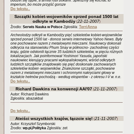
budżet się sypie, a armia robi bokami. Śpieszmy się kochać to
imperium, bo może przyjść gorsze
Do tekstu..
Szczątki kobiet-wojowników sprzed ponad 1500 lat
odkryte w Kambodży
22-11-2007
(
)
TerriAnna
Źrodło:
Serwis Nauka w Polsce
Zgłosił/a:
Archeolodzy odkryli w Kambodży pięć szkieletów kobiet-wojowników
sprzed ponad 1500 lat - donosi serwis internetowy Yahoo News. Były
one pochowane razem z metalowymi mieczami. Naukowcy dokonali
odkrycia na stanowisku Phum Snay w północno- zachodniej części
kraju, gdzie odsłonili łącznie 35 ludzkich szkieletów, w pięciu różnych
lokalizacjach. Jak poinformował Yoshinori Yasuda, japoński
naukowiec kierujący pracami wykopaliskowymi, wśród odkrytych
ludzkich szczątków znajdowało się pięć doskonale zachowanych
szkieletów kobiet- wojowników. Znalezione szczątki, pochowane
razem z metalowymi mieczami i ochronnymi nakryciami głowy w
kształcie hełmów pochodzą - według ekspertów - z okresu I-V w. n.e.
Do tekstu..
Richard Dawkins na konwencji AAI'07
21-11-2007
(
)
Autor: Richard Dawkins
Zgłosił/a: abazakbal
Do tekstu..
Ateiści wszystkich krajów, łączcie się!
21-11-2007
(
)
Autor: Krzysztof Szymborski
Źrodło:
wp.pl,Polityka
Zgłosił/a: zet