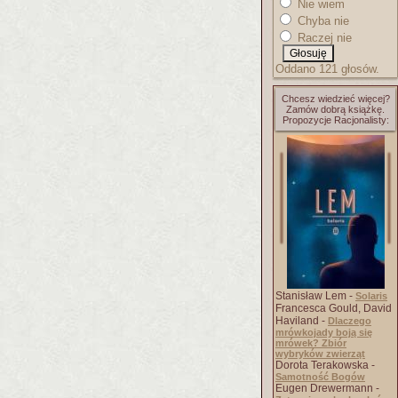
Nie wiem
Chyba nie
Raczej nie
Oddano 121 głosów.
Chcesz wiedzieć więcej?
Zamów dobrą książkę.
Propozycje Racjonalisty:
Stanisław Lem -
Solaris
Francesca Gould, David
Haviland -
Dlaczego
mrówkojady boją się
mrówek? Zbiór
wybryków zwierząt
Dorota Terakowska -
Samotność Bogów
Eugen Drewermann -