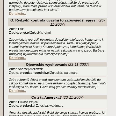
wiernych i do potencjalnych sponsorów,(...)także do organizacji i
instytucji, które mają prawo wspierać dzieła kulturalne, "a takich w
budowanym kompleksie jest wiele"...
Do tekstu..
O. Rydzyk: kontrola uczelni to zapowiedź represji
26-
(
11-2007
)
Autor: PAP
Źrodło:
onet.pl
Zgłosił/a: jermi
Zapowiedzią represji, powrotem do najciemniejszego komunizmu i
totalitaryzmem nazwał w poniedziałek o. Tadeusz Rydzyk plany
kontroli Wyższej Szkoły Kultury Społecznej i Medialnej (WSKSiM)
przedstawione przez minister nauki i szkolnictwa wyższego Barbarę
Kudrycką wywiadzie dla "Rzeczpospolitej".
Do tekstu..
Ojcowskie wychowanie
23-11-2007
(
)
Autor: Andrzej Arczewski
Źrodło:
przeglad-tygodnik.pl
Zgłosił/a: waldmarc
Żeby uchronić dzieci przed zgorszeniem, zabraniał im chodzić do
szkoły, kontaktować się z rówieśnikami i oglądać telewizję. Nie mogły
jeść mięsa ani mleka. Gdzie leżą granice władzy rodzicielskiej?
Do tekstu..
Co z tą Ameryką?
23-11-2007
(
)
Autor: Łukasz Wójcik
Źrodło:
przekroj.pl
Zgłosił/a: waldmarc
Ameryka dostała zadyszki. Robi się coraz starsza­ i coraz grubsza, jej