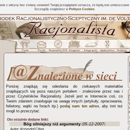
tanie z witryny bez zmiany ustawień Twojej przeglądarki oznacza, że będą one umieszcza
Szczegóły znajdziesz w
Polityce Cookies
Poniżej znajdują się odesłania do ciekawych materiałów
znajdujących się poza naszym portalem - znalezione przez nas i
przez Czytelników Racjonalisty. Jeżeli jest w Internecie coś, co
Twoim zdaniem znasługuje na uwagę innych (artykuły, opracowania,
felietony, wątki na forach itp.)
podaj nam ten adres
, aby inni też
mogli to przeczytać.
Oto ostatnio dodane linki:
Bóg silniejszy niż argumenty
05-12-2007
(
)
Autor: Krzysztof Cibor