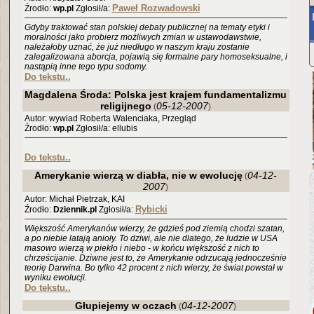
Paweł Rozwadowski
Źrodło:
wp.pl
Zgłosił/a:
Gdyby traktować stan polskiej debaty publicznej na tematy etyki i
moralności jako probierz możliwych zmian w ustawodawstwie,
należałoby uznać, że już niedługo w naszym kraju zostanie
zalegalizowana aborcja, pojawią się formalne pary homoseksualne, i
nastąpią inne tego typu sodomy.
Do tekstu..
Magdalena Środa: Polska jest krajem fundamentalizmu
religijnego
05-12-2007
(
)
Autor: wywiad Roberta Walenciaka, Przegląd
Źrodło:
wp.pl
Zgłosił/a: ellubis
Do tekstu..
Amerykanie wierzą w diabła, nie w ewolucję
04-12-
(
2007
)
Autor: Michał Pietrzak, KAI
Rybicki
Źrodło:
Dziennik.pl
Zgłosił/a:
Większość Amerykanów wierzy, że gdzieś pod ziemią chodzi szatan,
a po niebie latają anioły. To dziwi, ale nie dlatego, że ludzie w USA
masowo wierzą w piekło i niebo - w końcu większość z nich to
chrześcijanie. Dziwne jest to, że Amerykanie odrzucają jednocześnie
teorię Darwina. Bo tylko 42 procent z nich wierzy, że świat powstał w
wyniku ewolucji.
Do tekstu..
Głupiejemy w oczach
04-12-2007
(
)