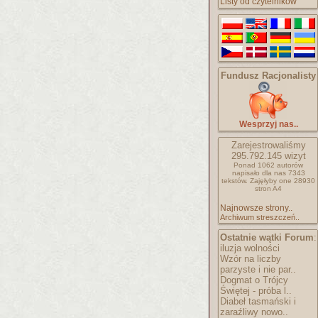
Listy od czytelników
Fundusz Racjonalisty
Wesprzyj nas..
Zarejestrowaliśmy
295.792.145
wizyt
Ponad 1062 autorów
napisało
dla nas 7343
tekstów.
Zajęłyby one 28930
stron A4
Najnowsze strony..
Archiwum streszczeń..
Ostatnie wątki Forum
:
iluzja wolności
Wzór na liczby
parzyste i nie par..
Dogmat o Trójcy
Świętej - próba l..
Diabeł tasmański i
zaraźliwy nowo..