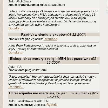
Autor: Piotr Skura
Źrodło:
trybuna.com.pl
Zgłosił/a: waldmarc
Polscy uczniowie zajęli 23. miejsce w zorganizowanym przez OECD
teście kompetencyjnym PISA, badającym umiejętności i wiedzę 15-
latków. Należymy do edukacyjnych średniaków, a do krajów
zajmujących czołowe miejsca w rankingu, jak Finlandia, Hongkong
czy Kanada, bardzo wiele nam brakuje.
Do tekstu..
Rząd(y) w cieniu biskupów
04-12-2007
(
)
jarekland
Źrodło:
Przegląd
Zgłosił/a:
Karta Praw Podstawowych, religia w szkołach, in vitro, przerywanie
ciąży - zależą od stanowiska Kościoła
Do tekstu..
Biskupi chcą matury z religii, MEN jest przeciwne
03-
(
12-2007
)
Autor: IAR
Źrodło:
onet.pl
Zgłosił/a: jermi
"Rzeczpospolita": Hierarchowie kościelni chcą rozmawiać z nowym
rządem o wprowadzeniu egzaminu dojrzałości z religii. Według
gazety, Ministerstwo Edukacji Narodowej jest temu przeciwne.
Do tekstu..
Chrześcijanka nie wiedziała, że jest... muzułmanką
01-
(
12-2007
)
Autor: Jacek Krawczewski, KAI
Rybicki
Źrodło:
Dziennik.pl
Zgłosił/a: