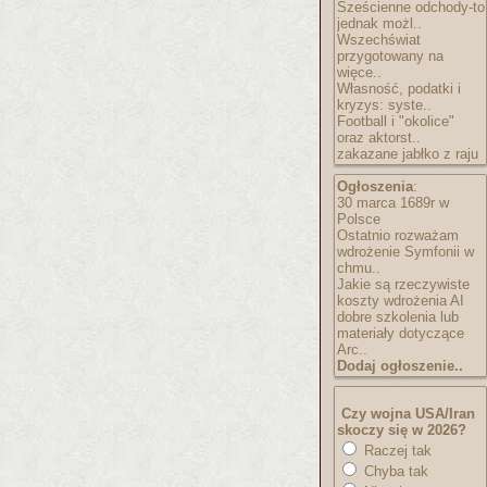
Sześcienne odchody-to
jednak możl..
Wszechświat
przygotowany na
więce..
Własność, podatki i
kryzys: syste..
Football i "okolice"
oraz aktorst..
zakazane jabłko z raju
Ogłoszenia
:
30 marca 1689r w
Polsce
Ostatnio rozważam
wdrożenie Symfonii w
chmu..
Jakie są rzeczywiste
koszty wdrożenia AI
dobre szkolenia lub
materiały dotyczące
Arc..
Dodaj ogłoszenie..
Czy wojna USA/Iran
skoczy się w 2026?
Raczej tak
Chyba tak