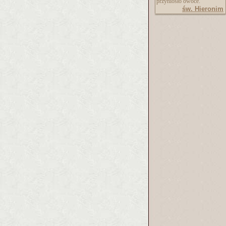
przyniosło owoce."
św. Hieronim