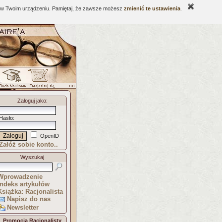
ne w Twoim urządzeniu. Pamiętaj, że zawsze możesz
zmienić te ustawienia
.
Zaloguj jako
:
Hasło
:
OpenID
Załóż sobie konto..
Wyszukaj
Wprowadzenie
Indeks artykułów
Książka: Racjonalista
Napisz do nas
Newsletter
Promocja Racjonalisty