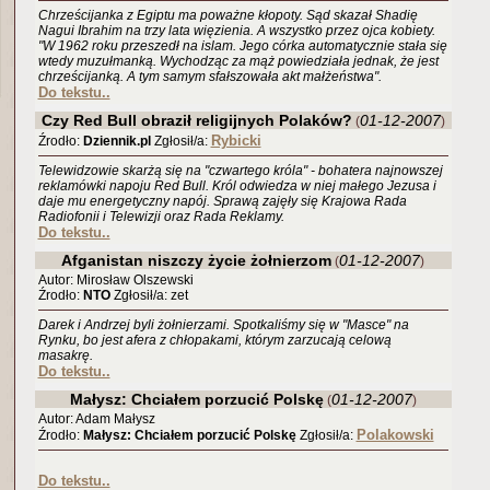
Chrześcijanka z Egiptu ma poważne kłopoty. Sąd skazał Shadię
Nagui Ibrahim na trzy lata więzienia. A wszystko przez ojca kobiety.
"W 1962 roku przeszedł na islam. Jego córka automatycznie stała się
wtedy muzułmanką. Wychodząc za mąż powiedziała jednak, że jest
chrześcijanką. A tym samym sfałszowała akt małżeństwa".
Do tekstu..
Czy Red Bull obraził religijnych Polaków?
01-12-2007
(
)
Rybicki
Źrodło:
Dziennik.pl
Zgłosił/a:
Telewidzowie skarżą się na "czwartego króla" - bohatera najnowszej
reklamówki napoju Red Bull. Król odwiedza w niej małego Jezusa i
daje mu energetyczny napój. Sprawą zajęły się Krajowa Rada
Radiofonii i Telewizji oraz Rada Reklamy.
Do tekstu..
Afganistan niszczy życie żołnierzom
01-12-2007
(
)
Autor: Mirosław Olszewski
Źrodło:
NTO
Zgłosił/a: zet
Darek i Andrzej byli żołnierzami. Spotkaliśmy się w "Masce" na
Rynku, bo jest afera z chłopakami, którym zarzucają celową
masakrę.
Do tekstu..
Małysz: Chciałem porzucić Polskę
01-12-2007
(
)
Autor: Adam Małysz
Polakowski
Źrodło:
Małysz: Chciałem porzucić Polskę
Zgłosił/a:
Do tekstu..