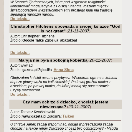
W Stanach Zjednoczonych, które pod względem religijności
konkurować mogą jedynie z Polską i Irlandią, rozziew między
światopoglądem wykształconych elit i prostego ludu ma tradycję
sięgającą narodzin narodu.
Do tekstu..
Christopher Hitchens opowiada o swojej ksiazce "God
is not great"
21-11-2007
(
)
Autor: Christopher Hitchens
Źrodło:
Google Talks
Zgłosił/a: abazakbal
Do tekstu..
Maryja nie była spokojną kobietką
20-11-2007
(
)
Autor: wywiad
Anna Słota
Źrodło:
gazeta.pl
Zgłosił/a:
Obejrzałam kościół oczami przybysza. W centrum ogromna kobieta
depcze głowę węża na kuli ziemskiej. Po lewej groźna matka z
dzieckiem, po prawej matka, do której modlą się pastuszkowie.
Czysty matriarchat.
Do tekstu..
Czy mam ochrzcić dziecko, chociaż jestem
niewierząca?
20-11-2007
(
)
Autor: Tomasz Kwaśniewski
Taiken
Źrodło:
www.gazeta.pl
Zgłosił/a:
O chrzcie Janek zaczął wspominać, odkąd w przedszkolu zaczął
chodzić na lekcje religii Dlaczego chcesz być ochrzczony? - Magda