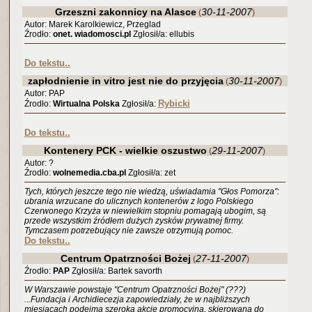
Grzeszni zakonnicy na Alasce
30-11-2007
(
)
Autor: Marek Karolkiewicz, Przeglad
Źrodło:
onet. wiadomosci.pl
Zgłosił/a: ellubis
Do tekstu..
zapłodnienie in vitro jest nie do przyjęcia
30-11-2007
(
)
Autor: PAP
Rybicki
Źrodło:
Wirtualna Polska
Zgłosił/a:
Do tekstu..
Kontenery PCK - wielkie oszustwo
29-11-2007
(
)
Autor: ?
Źrodło:
wolnemedia.cba.pl
Zgłosił/a: zet
Tych, których jeszcze tego nie wiedzą, uświadamia "Głos Pomorza":
ubrania wrzucane do ulicznych kontenerów z logo Polskiego
Czerwonego Krzyża w niewielkim stopniu pomagają ubogim, są
przede wszystkim źródłem dużych zysków prywatnej firmy.
Tymczasem potrzebujący nie zawsze otrzymują pomoc.
Do tekstu..
Centrum Opatrzności Bożej
27-11-2007
(
)
Źrodło:
PAP
Zgłosił/a: Bartek savorth
W Warszawie powstaje "Centrum Opatrzności Bożej" (???)
...Fundacja i Archidiecezja zapowiedziały, że w najbliższych
miesiącach podejmą szeroką akcję promocyjną, skierowaną do