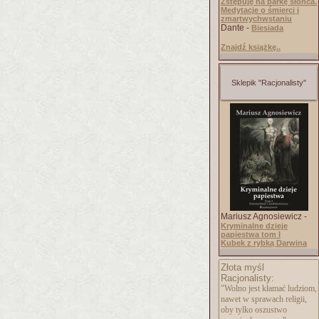
Zstępuję na barkę słońca.
Medytacje o śmierci i
zmartwychwstaniu
Dante -
Biesiada
Znajdź książkę..
Sklepik "Racjonalisty"
Mariusz Agnosiewicz -
Kryminalne dzieje
papiestwa tom I
Kubek z rybką Darwina
Złota myśl
Racjonalisty:
"Wolno jest kłamać ludziom,
nawet w sprawach religii,
oby tylko oszustwo