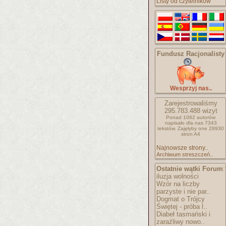
Listy od czytelników
Fundusz Racjonalisty
Wesprzyj nas..
Zarejestrowaliśmy
295.783.488
wizyt
Ponad 1062 autorów
napisało
dla nas 7343
tekstów.
Zajęłyby one 28930
stron A4
Najnowsze strony..
Archiwum streszczeń..
Ostatnie wątki Forum
:
iluzja wolności
Wzór na liczby
parzyste i nie par..
Dogmat o Trójcy
Świętej - próba l..
Diabeł tasmański i
zaraźliwy nowo..