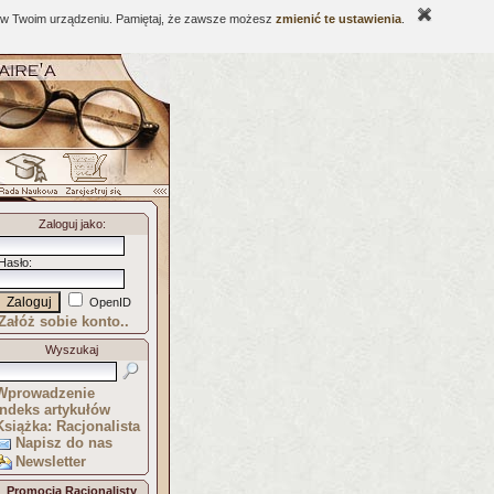
ne w Twoim urządzeniu. Pamiętaj, że zawsze możesz
zmienić te ustawienia
.
Zaloguj jako
:
Hasło
:
OpenID
Załóż sobie konto..
Wyszukaj
Wprowadzenie
Indeks artykułów
Książka: Racjonalista
Napisz do nas
Newsletter
Promocja Racjonalisty