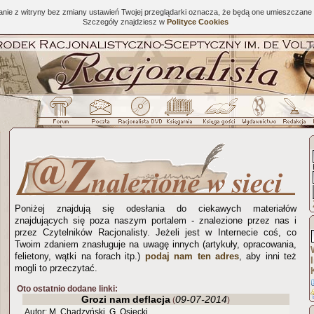
tanie z witryny bez zmiany ustawień Twojej przeglądarki oznacza, że będą one umieszcza
Szczegóły znajdziesz w
Polityce Cookies
Poniżej znajdują się odesłania do ciekawych materiałów
znajdujących się poza naszym portalem - znalezione przez nas i
przez Czytelników Racjonalisty. Jeżeli jest w Internecie coś, co
Twoim zdaniem znasługuje na uwagę innych (artykuły, opracowania,
felietony, wątki na forach itp.)
podaj nam ten adres
, aby inni też
mogli to przeczytać.
Oto ostatnio dodane linki:
Grozi nam deflacja
09-07-2014
(
)
Autor: M. Chądzyński, G. Osiecki