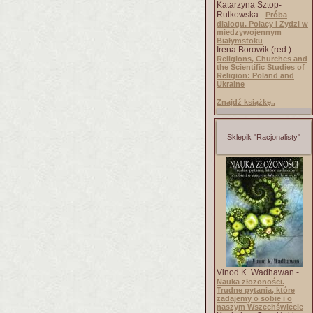
Katarzyna Sztop-
Rutkowska -
Próba
dialogu. Polacy i Żydzi w
międzywojennym
Białymstoku
Irena Borowik (red.) -
Religions, Churches and
the Scientific Studies of
Religion: Poland and
Ukraine
Znajdź książkę..
Sklepik "Racjonalisty"
Vinod K. Wadhawan -
Nauka złożoności.
Trudne pytania, które
zadajemy o sobie i o
naszym Wszechświecie