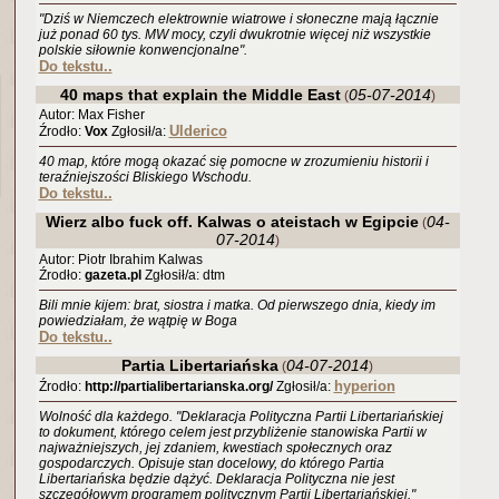
"Dziś w Niemczech elektrownie wiatrowe i słoneczne mają łącznie
już ponad 60 tys. MW mocy, czyli dwukrotnie więcej niż wszystkie
polskie siłownie konwencjonalne".
Do tekstu..
40 maps that explain the Middle East
05-07-2014
(
)
Autor: Max Fisher
Ulderico
Źrodło:
Vox
Zgłosił/a:
40 map, które mogą okazać się pomocne w zrozumieniu historii i
teraźniejszości Bliskiego Wschodu.
Do tekstu..
Wierz albo fuck off. Kalwas o ateistach w Egipcie
04-
(
07-2014
)
Autor: Piotr Ibrahim Kalwas
Źrodło:
gazeta.pl
Zgłosił/a: dtm
Bili mnie kijem: brat, siostra i matka. Od pierwszego dnia, kiedy im
powiedziałam, że wątpię w Boga
Do tekstu..
Partia Libertariańska
04-07-2014
(
)
hyperion
Źrodło:
http://partialibertarianska.org/
Zgłosił/a:
Wolność dla każdego. "Deklaracja Polityczna Partii Libertariańskiej
to dokument, którego celem jest przybliżenie stanowiska Partii w
najważniejszych, jej zdaniem, kwestiach społecznych oraz
gospodarczych. Opisuje stan docelowy, do którego Partia
Libertariańska będzie dążyć. Deklaracja Polityczna nie jest
szczegółowym programem politycznym Partii Libertariańskiej."