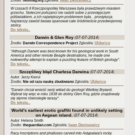
Iwan Denisowicz
Źrodło:
histmag.org
Zgłosił/a:
W czasach II Rzeczpospolitej Warszawa była prawdziwym miastem
grzechu. Stołeczni policjanci nie radzili sobie z przestępczym
półświatkiem, a ich największym problemem była... prostytucja.
Najstarszy zawód świata opanował całe śródmieście przedwojennej
stolicy.
Do tekstu..
Darwin & Glen Roy
07-07-2014
(
)
Ulderico
Źrodło:
Darwin Correspondence Project
Zgłosił/a:
"Although Darwin was best known for his geological work in South
America and other remote Beagle destinations, he made one
noteworthy attempt to explain a puzzling feature of British geology".
Do tekstu..
Szczęśliwy błąd Charlesa Darwina
07-07-2014
(
)
Autor: Jerzy Kierul
Ulderico
Źrodło:
Nie od razu naukę zbudowano
Zgłosił/a:
"Darwin chciał wnieść swój wkład do geologii Wielkiej Brytanii.
Wybrał się więc w roku 1838 do doliny Glen Roy, gdzie znajdowały
się słynne równoległe tarasy".
Do tekstu..
World's earliest erotic graffiti found in unlikely setting
on Aegean island.
07-07-2014
(
)
Autor: Helena Smith
Iwan Denisowicz
Źrodło:
theguardian.com
Zgłosił/a:
Racy inscriptions and phalluses carved into Astypalaia's rocky