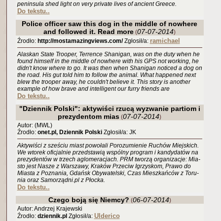
peninsula shed light on very private lives of ancient Greece.
Do tekstu..
Police officer saw this dog in the middle of nowhere
and followed it. Read more
07-07-2014
(
)
ramichael
Źrodło:
http://mostamazingviews.com/
Zgłosił/a:
Alaskan State Trooper, Terrence Shanigan, was on the duty when he
found himself in the middle of nowhere with his GPS not working, he
didn't know where to go. It was then when Shanigan noticed a dog on
the road. His gut told him to follow the animal. What happened next
blew the trooper away, he couldn't believe it. This story is another
example of how brave and intelligent our furry friends are
Do tekstu..
"Dziennik Polski": aktywiści rzucą wyzwanie partiom i
prezydentom mias
07-07-2014
(
)
Autor: (MWL)
Źrodło:
onet.pl, Dziennik Polski
Zgłosił/a: JK
Ak­ty­wi­ści z sze­ściu miast po­wo­ła­li Po­ro­zu­mie­nie Ru­chów Miej­skich.
We wto­rek ofi­cjal­nie przed­sta­wią wspól­ny pro­gram i kan­dy­da­tów na
pre­zy­den­tów w trzech aglo­me­ra­cjach. PRM two­rzą or­ga­ni­za­cje: Mia­
sto jest Nasze z War­sza­wy, Kra­ków Prze­ciw Igrzy­skom, Prawo do
Mia­sta z Po­zna­nia, Gdańsk Oby­wa­tel­ski, Czas Miesz­kań­ców z To­ru­
nia oraz Sa­mo­rząd­ni.pl z Płoc­ka.
Do tekstu..
Czego boją się Niemcy?
06-07-2014
(
)
Autor: Andrzej Krajewski
Ulderico
Źrodło:
dziennik.pl
Zgłosił/a: