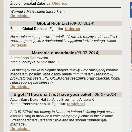
Ulderico
Źrodło:
forsal.pl
Zgłosił/a:
Wywiad z Mateuszem Szczurkiem.
Do tekstu..
Global Rich List
09-07-2014
(
)
Ulderico
Źrodło:
Global Rich List
Zgłosił/a:
Na stronie można porównać wielkość swoich rocznych dochodów i
zebranego majątku z dochodami i majątkiem ludzi z całego świata.
Do tekstu..
Marzenie o mandacie
09-07-2014
(
)
Autor: Anna Dąbrowska
Źrodło:
polityka.pl
Zgłosił/a: JK
Od miesięcy czeka w Sejmie projekt ustawy, umożliwiającej karanie
mandatami posłów i inne osoby objęte immunitetem (senatorów,
prokuratorów, szefa IPN, GIODO oraz rzecznika praw dziecka). Komu
i dlaczego się nie spieszy?
Do tekstu..
Bigot: ‘Thou shalt not have your cake!’
09-07-2014
(
)
Autor: Barry Duke, Hat tip: Andy Brown and Angela K
ramichael
Źrodło:
freethinker.co.uk
Zgłosił/a:
A CHRISTIAN-run bakery in Northern Ireland is facing legal action
after refusing to produce a cake carrying a picture of the Sesame
Street characters Bert and Ernie and the slogan "support gay
marriage".
Do tekstu..