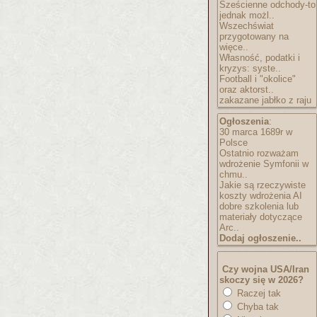
Sześcienne odchody-to
jednak możl..
Wszechświat
przygotowany na
więce..
Własność, podatki i
kryzys: syste..
Football i "okolice"
oraz aktorst..
zakazane jabłko z raju
Ogłoszenia
:
30 marca 1689r w
Polsce
Ostatnio rozważam
wdrożenie Symfonii w
chmu..
Jakie są rzeczywiste
koszty wdrożenia AI
dobre szkolenia lub
materiały dotyczące
Arc..
Dodaj ogłoszenie..
Czy wojna USA/Iran
skoczy się w 2026?
Raczej tak
Chyba tak