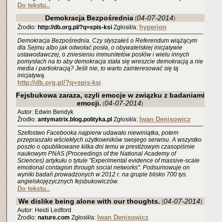
Do tekstu..
Demokracja Bezpośrednia
04-07-2014
(
)
hyperion
Źrodło:
http://db.org.pl/?q=spis-ksi
Zgłosił/a:
Demokracja Bezpośrednia. Czy słyszałeś o Referendum wiążącym
dla Sejmu albo jak odwołać posła, o obywatelskiej inicjatywie
ustawodawczej, o zniesieniu immunitetów posłów i wielu innych
pomysłach na to aby demokracja stała się wreszcie demokracją a nie
media i partiokracją? Jeśli nie, to warto zainteresować się tą
inicjatywą.
http://db.org.pl/?q=spis-ksi
Fejsbukowa zaraza, czyli emocje w związku z badaniami
emocji.
04-07-2014
(
)
Autor: Edwin Bendyk
Iwan Denisowicz
Źrodło:
antymatrix.blog.polityka.pl
Zgłosił/a:
Szefostwo Facebooka najpierw udawało niewiniątka, potem
przepraszało wściekłych użytkowników swojego serwisu. A wszystko
poszło o opublikowane kilka dni temu w prestiżowym czasopiśmie
naukowym PNAS (Proceedings of the National Academy of
Sciences) artykułu o tytule "Experimental evidence of massive-scale
emotional contagion through social networks". Podsumowuje on
wyniki badań prowadzonych w 2012 r. na grupie blisko 700 tys.
angielskojęzycznych fejsbukowiczów.
Do tekstu..
We dislike being alone with our thoughts.
04-07-2014
(
)
Autor: Heidi Ledford
Iwan Denisowicz
Źrodło:
nature.com
Zgłosił/a: