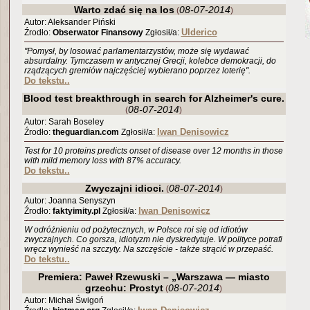
Warto zdać się na los
08-07-2014
(
)
Autor: Aleksander Piński
Ulderico
Źrodło:
Obserwator Finansowy
Zgłosił/a:
"Pomysł, by losować parlamentarzystów, może się wydawać
absurdalny. Tymczasem w antycznej Grecji, kolebce demokracji, do
rządzących gremiów najczęściej wybierano poprzez loterię".
Do tekstu..
Blood test breakthrough in search for Alzheimer's cure.
08-07-2014
(
)
Autor: Sarah Boseley
Iwan Denisowicz
Źrodło:
theguardian.com
Zgłosił/a:
Test for 10 proteins predicts onset of disease over 12 months in those
with mild memory loss with 87% accuracy.
Do tekstu..
Zwyczajni idioci.
08-07-2014
(
)
Autor: Joanna Senyszyn
Iwan Denisowicz
Źrodło:
faktyimity.pl
Zgłosił/a:
W odróżnieniu od pożytecznych, w Polsce roi się od idiotów
zwyczajnych. Co gorsza, idiotyzm nie dyskredytuje. W polityce potrafi
wręcz wynieść na szczyty. Na szczęście - także strącić w przepaść.
Do tekstu..
Premiera: Paweł Rzewuski – „Warszawa — miasto
grzechu: Prostyt
08-07-2014
(
)
Autor: Michał Świgoń