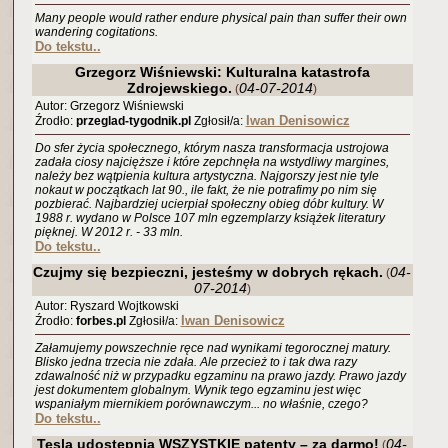
Many people would rather endure physical pain than suffer their own
wandering cogitations.
Do tekstu..
Grzegorz Wiśniewski: Kulturalna katastrofa
Zdrojewskiego.
04-07-2014
(
)
Autor: Grzegorz Wiśniewski
Iwan Denisowicz
Źrodło:
przeglad-tygodnik.pl
Zgłosił/a:
Do sfer życia społecznego, którym nasza transformacja ustrojowa
zadała ciosy najcięższe i które zepchnęła na wstydliwy margines,
należy bez wątpienia kultura artystyczna. Najgorszy jest nie tyle
nokaut w początkach lat 90., ile fakt, że nie potrafimy po nim się
pozbierać. Najbardziej ucierpiał społeczny obieg dóbr kultury. W
1988 r. wydano w Polsce 107 mln egzemplarzy książek literatury
pięknej. W 2012 r. - 33 mln.
Do tekstu..
Czujmy się bezpieczni, jesteśmy w dobrych rękach.
04-
(
07-2014
)
Autor: Ryszard Wojtkowski
Iwan Denisowicz
Źrodło:
forbes.pl
Zgłosił/a:
Załamujemy powszechnie ręce nad wynikami tegorocznej matury.
Blisko jedna trzecia nie zdała. Ale przecież to i tak dwa razy
zdawalność niż w przypadku egzaminu na prawo jazdy. Prawo jazdy
jest dokumentem globalnym. Wynik tego egzaminu jest więc
wspaniałym miernikiem porównawczym... no właśnie, czego?
Do tekstu..
Tesla udostępnia WSZYSTKIE patenty – za darmo!
04-
(