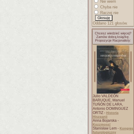
Nie wiem
Chyba nie
Raczej nie
Oddano 121 głosów.
Chcesz wiedzieć więcej?
Zamów dobrą książkę.
Propozycje Racjonalisty:
Julio VALDEÓN
BARUQUE, Manuel
TUŃÓN DE LARA,
Antonio DOMINGUEZ
ORTIZ -
Historia
Hiszpanii
Anna Bojarska -
Kozzmoss!
Stanisław Lem -
Kongres
futurologiczny