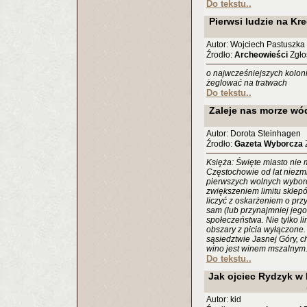
Do tekstu..
Pierwsi ludzie na Kr
Autor: Wojciech Pastuszka
Źrodło:
Archeowieści
Zgłos
o najwcześniejszych koloni
żeglować na tratwach
Do tekstu..
Zaleje nas morze wó
Autor: Dorota Steinhagen
Źrodło:
Gazeta Wyborcza
Z
Księża: Święte miasto nie
Częstochowie od lat niezmi
pierwszych wolnych wybor
zwiększeniem limitu sklep
liczyć z oskarżeniem o pr
sam (lub przynajmniej jego
społeczeństwa. Nie tylko l
obszary z picia wyłączone.
sąsiedztwie Jasnej Góry, 
wino jest winem mszalnym
Do tekstu..
Jak ojciec Rydzyk w 
Autor: kid