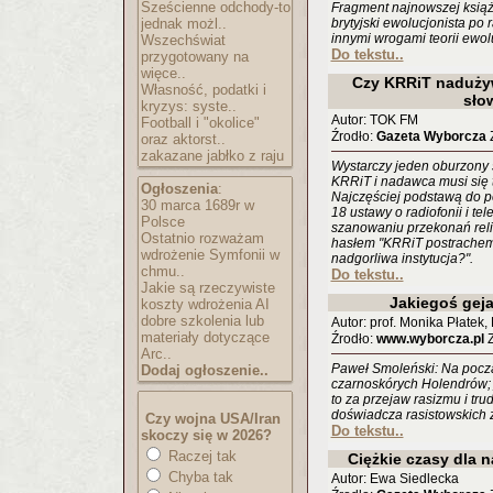
Sześcienne odchody-to
Fragment najnowszej książ
jednak możl..
brytyjski ewolucjonista po r
innymi wrogami teorii ewolu
Wszechświat
Do tekstu..
przygotowany na
więce..
Czy KRRiT nadużyw
Własność, podatki i
sło
kryzys: syste..
Autor: TOK FM
Football i "okolice"
Źrodło:
Gazeta Wyborcza
Z
oraz aktorst..
zakazane jabłko z raju
Wystarczy jeden oburzony s
KRRiT i nadawca musi się t
Ogłoszenia
:
Najczęściej podstawą do po
30 marca 1689r w
18 ustawy o radiofonii i tel
Polsce
szanowaniu przekonań reli
Ostatnio rozważam
hasłem "KRRiT postrachem
wdrożenie Symfonii w
nadgorliwa instytucja?".
chmu..
Do tekstu..
Jakie są rzeczywiste
Jakiegoś geja
koszty wdrożenia AI
dobre szkolenia lub
Autor: prof. Monika Płatek
materiały dotyczące
Źrodło:
www.wyborcza.pl
Z
Arc..
Paweł Smoleński: Na począ
Dodaj ogłoszenie..
czarnoskórych Holendrów; j
to za przejaw rasizmu i tr
doświadcza rasistowskich 
Czy wojna USA/Iran
Do tekstu..
skoczy się w 2026?
Raczej tak
Ciężkie czasy dla 
Chyba tak
Autor: Ewa Siedlecka