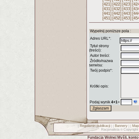
[421]
[422]
[423]
[42
[431]
[432]
[433]
[43
[441]
[442]
[443]
[44
[451]
[452]
[453]
[45
Wypełnij poniższe pola :
Adres URL*:
Tytuł strony
(treści):
Autor treści:
Źródło/nazwa
serwisu:
Twój podpis*:
Krótki opis:
Podaj wynik
4+1
=
Regulamin publikacji
Bannery
Mapa
[
] [
] [
Racjonalista
Copyright
©
Fundacja Wolnej Myśli, kont