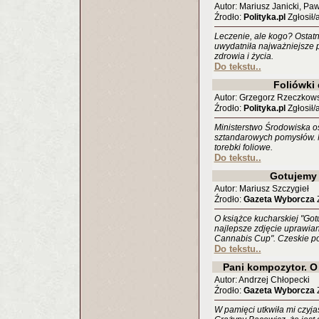
Autor: Mariusz Janicki, Pa
Źrodło:
Polityka.pl
Zgłosił/
Leczenie, ale kogo? Ostatn
uwydatniła najważniejsze 
zdrowia i życia.
Do tekstu..
Foliówki
Autor: Grzegorz Rzeczkows
Źrodło:
Polityka.pl
Zgłosił/
Ministerstwo Środowiska o
sztandarowych pomysłów. 
torebki foliowe.
Do tekstu..
Gotujemy 
Autor: Mariusz Szczygieł
Źrodło:
Gazeta Wyborcza
Z
O książce kucharskiej "Got
najlepsze zdjęcie uprawian
Cannabis Cup". Czeskie po
Do tekstu..
Pani kompozytor. O
Autor: Andrzej Chłopecki
Źrodło:
Gazeta Wyborcza
Z
W pamięci utkwiła mi czyj