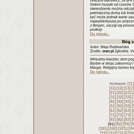
Grażyny Bacewicz, że jest
historii muzyki od czasów
stwierdzenie można odczyt
patriotyczną dumą lub brak
być może jednak warto zau
najwybitniejszej po antycz
z Bingen, zaczął się proce
profesji.
Do tekstu..
Bóg z
Autor: Maja Radwańska
Źrodło:
onet.pl
Zgłosił/a: Vi
Wirtualny klasztor, dom p
Barbie w stroju zakonnicy 
Maryja. Religijny biznes kr
Do tekstu..
[1]
Archiwum:
[11]
[12]
[13]
[
[21]
[22]
[23]
[
[31]
[32]
[33]
[
[41]
[42]
[43]
[
[51]
[52]
[53]
[
[61]
[62]
[63]
[
[71]
[72]
[73]
[
[81]
[82]
[83]
[
[92]
[93]
[9
[91]
[101]
[102]
[103]
[10
[111]
[112]
[113]
[11