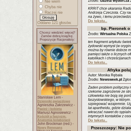
Źrodło:
Gazeta Wyborcza
Z
Nie wiem
Chyba nie
KRRiT chce ukarania Radi
Raczej nie
Andrzeja Czeczota. Czy ra
na żywo, i temu przeciwdzi
Do tekstu..
Oddano 121 głosów.
bp. Pieronek o
Chcesz wiedzieć więcej?
Źrodło:
Wirtualna Polska
Z
Zamów dobrą książkę.
Propozycje Racjonalisty:
ten fragment artykułu świet
żydowski wymysł (w orygina
można by równie dobrze mó
pamięci także o licznych 
katolikach i chrześcijanach
Do tekstu..
Afryka polu
Autor: Monika Rębała
Źrodło:
Newsweek.pl
Zgłos
Żaden problem polityczny n
rzekome zagrożenie ze st
człowieka nie boją się p
Stanisław Lem -
faszystowskiego, w którym 
Dzienniki gwiazdowe
szpiegować wzajemnie. Ug
Agnieszka Zakrzewicz -
lat apartheidu, gdzie dział
Papież i kobieta
wkraczać nawet do sypialni
Mariusz Agnosiewicz -
intymnych kontaktów z osob
Kościół a faszyzm.
Anatomia kolaboracji
Do tekstu..
John Brockman (red.) -
Przeszczepy: Nie p
Nowy Renesans