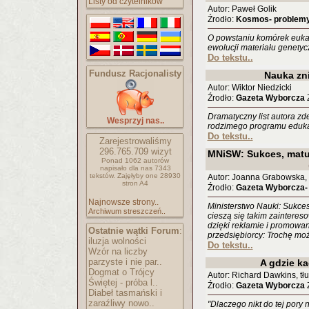
Listy od czytelników
Autor: Paweł Golik
Źrodło:
Kosmos- problemy
O powstaniu komórek eukar
ewolucji materiału genetyc
Do tekstu..
Fundusz Racjonalisty
Nauka zn
Autor: Wiktor Niedzicki
Źrodło:
Gazeta Wyborcza
Z
Dramatyczny list autora z
Wesprzyj nas..
rodzimego programu eduka
Do tekstu..
Zarejestrowaliśmy
296.765.709
wizyt
MNiSW: Sukces, matur
Ponad 1062 autorów
napisało
dla nas 7343
tekstów.
Zajęłyby one 28930
Autor: Joanna Grabowska,
stron A4
Źrodło:
Gazeta Wyborcza- 
Najnowsze strony..
Ministerstwo Nauki: Sukces
Archiwum streszczeń..
cieszą się takim zainteres
dzięki reklamie i promowa
Ostatnie wątki Forum
:
przedsiębiorcy: Trochę mo
iluzja wolności
Do tekstu..
Wzór na liczby
parzyste i nie par..
A gdzie k
Dogmat o Trójcy
Autor: Richard Dawkins, tłu
Świętej - próba l..
Źrodło:
Gazeta Wyborcza
Z
Diabeł tasmański i
zaraźliwy nowo..
"Dlaczego nikt do tej pory 