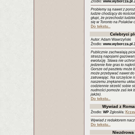
Źrodło:
www.wyborcza.pl
Z
Problemy są nawet z poroz
ludzie chodzący do kościoł
głupi, że przechodzi ludzkie
się w Toronto na Polaków 
Do tekstu..
Celebryci p
Autor: Adam Wawrzyński
Źrodło:
www.wyborcza.pl
Z
Publicznie zachwalają pici
straszą napojami gazowany
ewolucję. Sława nie uchron
jedzenie foie gras to najk
Gorsze od pasztetu może by
może przebywać nawet do 4
zatruwając. Na szczęście i
naszemu znękanemu układ
codziennie strzelić sobie 
nudności pomoże zaś lek b
jakże).
Do tekstu..
Wywiad z Roma
Krze
Źrodło:
WP
Zgłosił/a:
Wywiad z redaktorem naczel
Do tekstu..
Niezdrowa 