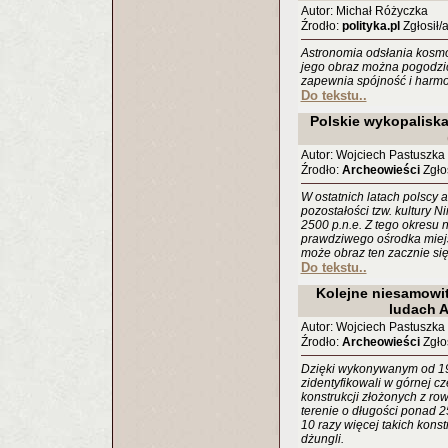
Autor: Michał Różyczka
Źrodło:
polityka.pl
Zgłosił/
Astronomia odsłania kosmo
jego obraz można pogodzić 
zapewnia spójność i harm
Do tekstu..
Polskie wykopaliska
Autor: Wojciech Pastuszka
Źrodło:
Archeowieści
Zgłos
W ostatnich latach polscy
pozostałości tzw. kultury N
2500 p.n.e. Z tego okresu
prawdziwego ośrodka miejs
może obraz ten zacznie się
Do tekstu..
Kolejne niesamowit
ludach 
Autor: Wojciech Pastuszka
Źrodło:
Archeowieści
Zgłos
Dzięki wykonywanym od 199
zidentyfikowali w górnej 
konstrukcji złożonych z row
terenie o długości ponad 
10 razy więcej takich konst
dżungli.