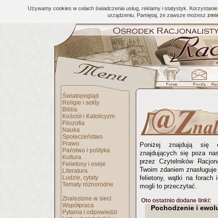
Używamy cookies w celach świadczenia usług, reklamy i statystyk. Korzystani
urządzeniu. Pamiętaj, że zawsze możesz
zmie
Światopogląd
Religie i sekty
Biblia
Kościół i Katolicyzm
Filozofia
Nauka
Społeczeństwo
Prawo
Poniżej znajdują się 
Państwo i polityka
znajdujących się poza na
Kultura
przez Czytelników Racjona
Felietony i eseje
Twoim zdaniem znasługuje 
Literatura
Ludzie, cytaty
felietony, wątki na forach 
Tematy różnorodne
mogli to przeczytać.
Znalezione w sieci
Oto ostatnio dodane linki:
Współpraca
Pochodzenie i ewol
Pytania i odpowiedzi