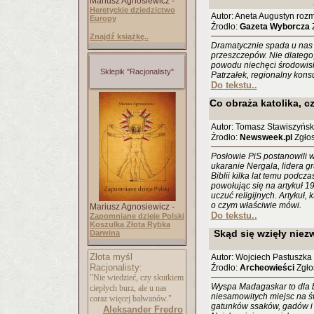
Mariusz Agnosiewicz -
Heretyckie dziedzictwo
Autor: Aneta Augustyn rozm
Europy
Źrodło:
Gazeta Wyborcza
Z
Znajdź książkę..
Dramatycznie spada u nas
przeszczepów. Nie dlatego, 
powodu niechęci środowisk
Sklepik "Racjonalisty"
Patrzałek, regionalny konsul
Do tekstu..
Co obraża katolika, cz
Autor: Tomasz Stawiszyński
Źrodło:
Newsweek.pl
Zgłos
Posłowie PiS postanowili 
ukaranie Nergala, lidera g
Biblii kilka lat temu podcza
powołując się na artykuł 
uczuć religijnych. Artykuł,
o czym właściwie mówi.
Mariusz Agnosiewicz -
Do tekstu..
Zapomniane dzieje Polski
Koszulka Złota Rybka
Skąd się wzięły nie
Darwina
Złota myśl
Autor: Wojciech Pastuszka
Racjonalisty:
Źrodło:
Archeowieści
Zgłos
"Nie wiedzieć, czy skutkiem
Wyspa Madagaskar to dla b
ciepłych burz, ale u nas
niesamowitych miejsc na ś
coraz więcej bałwanów."
gatunków ssaków, gadów i p
Aleksander Fredro