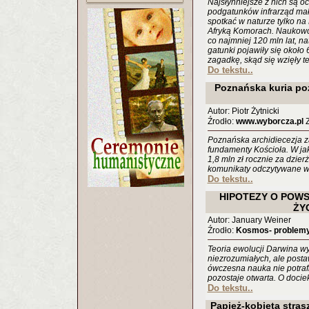
Najsłynniejsze z nich są oc
podgatunków infrarząd mał
spotkać w naturze tylko n
Afryką Komorach. Naukowcy
co najmniej 120 mln lat, n
gatunki pojawiły się około 
zagadkę, skąd się wzięły te
Do tekstu..
Poznańska kuria p
Autor: Piotr Żytnicki
Źrodło:
www.wyborcza.pl
Z
Poznańska archidiecezja z
fundamenty Kościoła. W jak
1,8 mln zł rocznie za dzier
komunikaty odczytywane w 
Do tekstu..
HIPOTEZY O POWS
ŻY
Autor: January Weiner
Źrodło:
Kosmos- problemy
Teoria ewolucji Darwina wy
niezrozumiałych, ale posta
ówczesna nauka nie potraf
pozostaje otwarta. O doci
Do tekstu..
Papież-kobieta stras